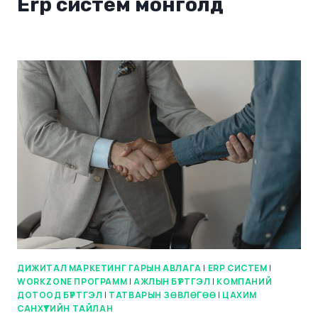
Erp систем монголд
ДИЖИТАЛ МАРКЕТИНГ ГАРЫН АВЛАГА
|
ERP СИСТЕМ
|
WORKZONE ПРОГРАММ
|
АЖЛЫН БҮРТГЭЛ
|
КОМПАНИЙ
ДОТООД БҮРТГЭЛ
|
ТАТВАРЫН ЗӨВЛӨГӨӨ
|
ЦАХИМ
САНХҮҮГИЙН ТАЙЛАН