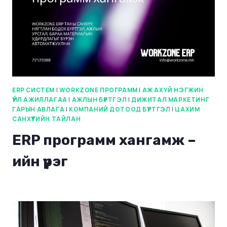
ERP СИСТЕМ
|
WORKZONE ПРОГРАММ
|
АЖ АХУЙ НЭГЖИН
ҮЙЛ АЖИЛЛАГАА
|
АЖЛЫН БҮРТГЭЛ
|
ДИЖИТАЛ МАРКЕТИНГ
ГАРЫН АВЛАГА
|
КОМПАНИЙ ДОТООД БҮРТГЭЛ
|
ЦАХИМ
САНХҮҮГИЙН ТАЙЛАН
ERP программ хангамж –
ийн үүрэг