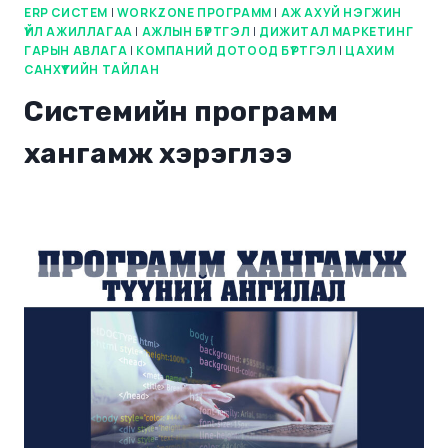
ERP СИСТЕМ
|
WORKZONE ПРОГРАММ
|
АЖ АХУЙ НЭГЖИН
ҮЙЛ АЖИЛЛАГАА
|
АЖЛЫН БҮРТГЭЛ
|
ДИЖИТАЛ МАРКЕТИНГ
ГАРЫН АВЛАГА
|
КОМПАНИЙ ДОТООД БҮРТГЭЛ
|
ЦАХИМ
САНХҮҮГИЙН ТАЙЛАН
Системийн программ
хангамж хэрэглээ