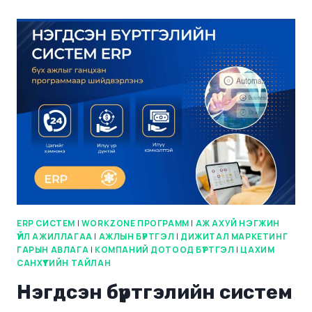
ERP СИСТЕМ
|
WORKZONE ПРОГРАММ
|
АЖ АХУЙ НЭГЖИН
ҮЙЛ АЖИЛЛАГАА
|
АЖЛЫН БҮРТГЭЛ
|
ДИЖИТАЛ МАРКЕТИНГ
ГАРЫН АВЛАГА
|
КОМПАНИЙ ДОТООД БҮРТГЭЛ
|
ЦАХИМ
САНХҮҮГИЙН ТАЙЛАН
Нэгдсэн бүртгэлийн систем