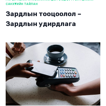
САНХҮҮГИЙН ТАЙЛАН
Зардлын тооцоолол –
Зардлын удирдлага