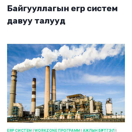
Байгууллагын erp систем
давуу талууд
ERP СИСТЕМ
|
WORKZONE ПРОГРАММ
|
АЖЛЫН БҮРТГЭЛ
|