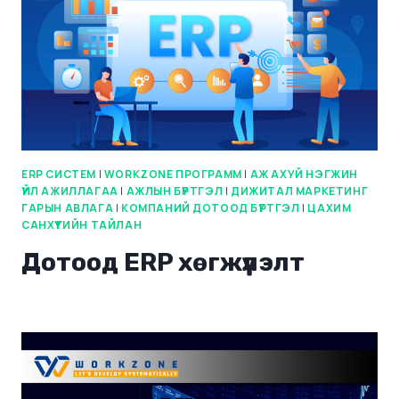
ERP СИСТЕМ
|
WORKZONE ПРОГРАММ
|
АЖ АХУЙ НЭГЖИН
ҮЙЛ АЖИЛЛАГАА
|
АЖЛЫН БҮРТГЭЛ
|
ДИЖИТАЛ МАРКЕТИНГ
ГАРЫН АВЛАГА
|
КОМПАНИЙ ДОТООД БҮРТГЭЛ
|
ЦАХИМ
САНХҮҮГИЙН ТАЙЛАН
Дотоод ERP хөгжүүлэлт