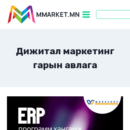
Skip
to
MMARKET.MN
content
Дижитал маркетинг
гарын авлага