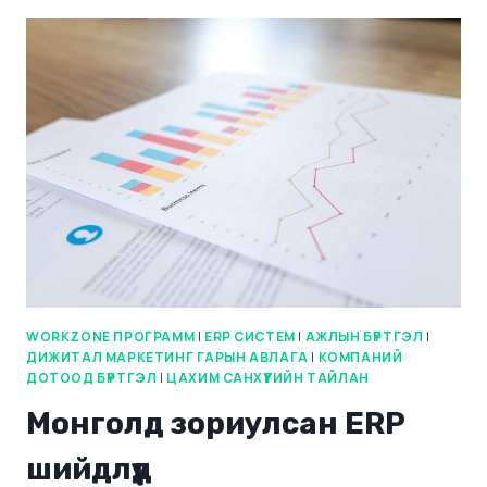
WORKZONE ПРОГРАММ
|
ERP СИСТЕМ
|
АЖЛЫН БҮРТГЭЛ
|
ДИЖИТАЛ МАРКЕТИНГ ГАРЫН АВЛАГА
|
КОМПАНИЙ
ДОТООД БҮРТГЭЛ
|
ЦАХИМ САНХҮҮГИЙН ТАЙЛАН
Монголд зориулсан ERP
шийдлүүд