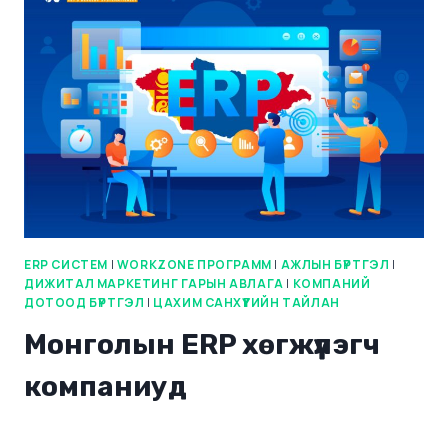
ERP СИСТЕМ
|
WORKZONE ПРОГРАММ
|
АЖЛЫН БҮРТГЭЛ
|
ДИЖИТАЛ МАРКЕТИНГ ГАРЫН АВЛАГА
|
КОМПАНИЙ
ДОТООД БҮРТГЭЛ
|
ЦАХИМ САНХҮҮГИЙН ТАЙЛАН
Монголын ERP хөгжүүлэгч
компаниуд