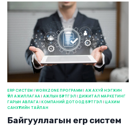
ERP СИСТЕМ
|
WORKZONE ПРОГРАММ
|
АЖ АХУЙ НЭГЖИН
ҮЙЛ АЖИЛЛАГАА
|
АЖЛЫН БҮРТГЭЛ
|
ДИЖИТАЛ МАРКЕТИНГ
ГАРЫН АВЛАГА
|
КОМПАНИЙ ДОТООД БҮРТГЭЛ
|
ЦАХИМ
САНХҮҮГИЙН ТАЙЛАН
Байгууллагын erp систем