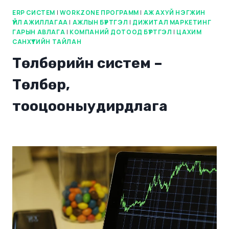
ERP СИСТЕМ
|
WORKZONE ПРОГРАММ
|
АЖ АХУЙ НЭГЖИН
ҮЙЛ АЖИЛЛАГАА
|
АЖЛЫН БҮРТГЭЛ
|
ДИЖИТАЛ МАРКЕТИНГ
ГАРЫН АВЛАГА
|
КОМПАНИЙ ДОТООД БҮРТГЭЛ
|
ЦАХИМ
САНХҮҮГИЙН ТАЙЛАН
Төлбөрийн систем –
Төлбөр,
тооцооныудирдлага