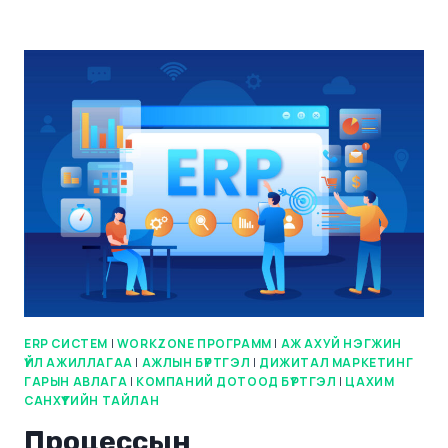
ERP СИСТЕМ
|
WORKZONE ПРОГРАММ
|
АЖ АХУЙ НЭГЖИН
ҮЙЛ АЖИЛЛАГАА
|
АЖЛЫН БҮРТГЭЛ
|
ДИЖИТАЛ МАРКЕТИНГ
ГАРЫН АВЛАГА
|
КОМПАНИЙ ДОТООД БҮРТГЭЛ
|
ЦАХИМ
САНХҮҮГИЙН ТАЙЛАН
Процессын