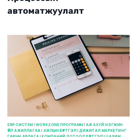
автоматжуулалт
ERP СИСТЕМ
|
WORKZONE ПРОГРАММ
|
АЖ АХУЙ НЭГЖИН
ҮЙЛ АЖИЛЛАГАА
|
АЖЛЫН БҮРТГЭЛ
|
ДИЖИТАЛ МАРКЕТИНГ
ГАРЫН АВЛАГА
|
КОМПАНИЙ ДОТООД БҮРТГЭЛ
|
ЦАХИМ