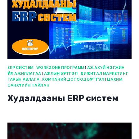
ERP СИСТЕМ
|
WORKZONE ПРОГРАММ
|
АЖ АХУЙ НЭГЖИН
ҮЙЛ АЖИЛЛАГАА
|
АЖЛЫН БҮРТГЭЛ
|
ДИЖИТАЛ МАРКЕТИНГ
ГАРЫН АВЛАГА
|
КОМПАНИЙ ДОТООД БҮРТГЭЛ
|
ЦАХИМ
САНХҮҮГИЙН ТАЙЛАН
Худалдааны ERP систем