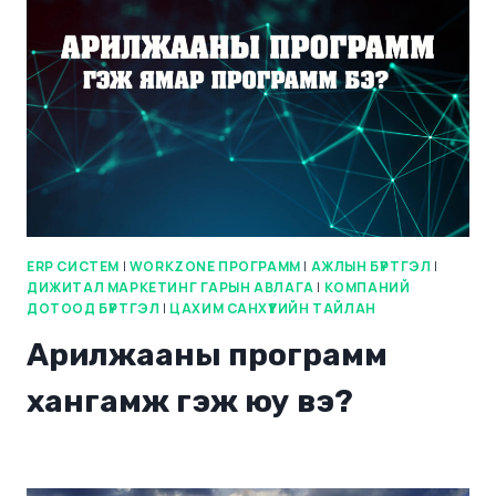
ERP СИСТЕМ
|
WORKZONE ПРОГРАММ
|
АЖЛЫН БҮРТГЭЛ
|
ДИЖИТАЛ МАРКЕТИНГ ГАРЫН АВЛАГА
|
КОМПАНИЙ
ДОТООД БҮРТГЭЛ
|
ЦАХИМ САНХҮҮГИЙН ТАЙЛАН
Арилжааны программ
хангамж гэж юу вэ?