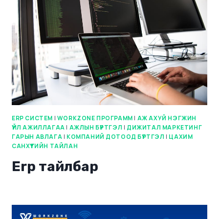
ERP СИСТЕМ
|
WORKZONE ПРОГРАММ
|
АЖ АХУЙ НЭГЖИН
ҮЙЛ АЖИЛЛАГАА
|
АЖЛЫН БҮРТГЭЛ
|
ДИЖИТАЛ МАРКЕТИНГ
ГАРЫН АВЛАГА
|
КОМПАНИЙ ДОТООД БҮРТГЭЛ
|
ЦАХИМ
САНХҮҮГИЙН ТАЙЛАН
Erp тайлбар