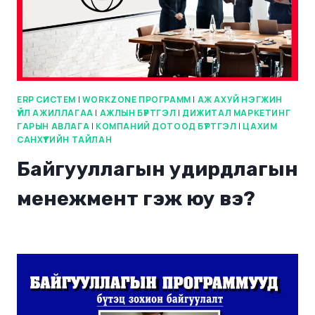
ERP СИСТЕМ
|
WORKZONE ПРОГРАММ
|
АЖ АХУЙ НЭГЖИН
ҮЙЛ АЖИЛЛАГАА
|
АЖЛЫН БҮРТГЭЛ
|
ДИЖИТАЛ МАРКЕТИНГ
ГАРЫН АВЛАГА
|
КОМПАНИЙ ДОТООД БҮРТГЭЛ
|
ЦАХИМ
САНХҮҮГИЙН ТАЙЛАН
Байгууллагын удирдлагын
менежмент гэж юу вэ?