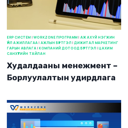
ERP СИСТЕМ
|
WORKZONE ПРОГРАММ
|
АЖ АХУЙ НЭГЖИН
ҮЙЛ АЖИЛЛАГАА
|
АЖЛЫН БҮРТГЭЛ
|
ДИЖИТАЛ МАРКЕТИНГ
ГАРЫН АВЛАГА
|
КОМПАНИЙ ДОТООД БҮРТГЭЛ
|
ЦАХИМ
САНХҮҮГИЙН ТАЙЛАН
Худалдааны менежмент –
Борлуулалтын удирдлага