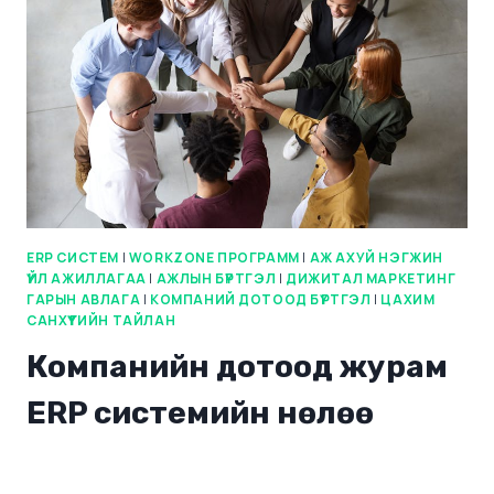
ERP СИСТЕМ
|
WORKZONE ПРОГРАММ
|
АЖ АХУЙ НЭГЖИН
ҮЙЛ АЖИЛЛАГАА
|
АЖЛЫН БҮРТГЭЛ
|
ДИЖИТАЛ МАРКЕТИНГ
ГАРЫН АВЛАГА
|
КОМПАНИЙ ДОТООД БҮРТГЭЛ
|
ЦАХИМ
САНХҮҮГИЙН ТАЙЛАН
Компанийн дотоод журам
ERP системийн нөлөө