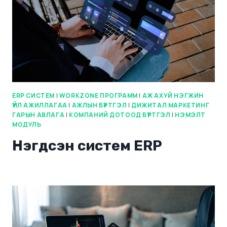
ERP СИСТЕМ
|
WORKZONE ПРОГРАММ
|
АЖ АХУЙ НЭГЖИН
ҮЙЛ АЖИЛЛАГАА
|
АЖЛЫН БҮРТГЭЛ
|
ДИЖИТАЛ МАРКЕТИНГ
ГАРЫН АВЛАГА
|
КОМПАНИЙ ДОТООД БҮРТГЭЛ
|
НЭМЭЛТ
МОДУЛЬ
Нэгдсэн систем ERP