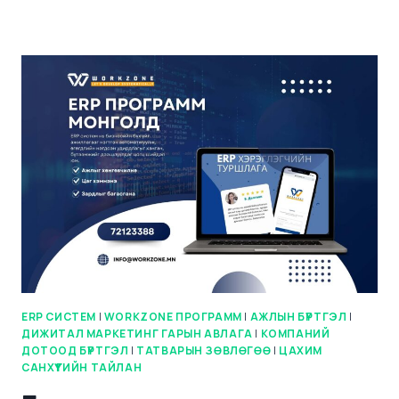
ERP СИСТЕМ
|
WORKZONE ПРОГРАММ
|
АЖЛЫН БҮРТГЭЛ
|
ДИЖИТАЛ МАРКЕТИНГ ГАРЫН АВЛАГА
|
КОМПАНИЙ
ДОТООД БҮРТГЭЛ
|
ТАТВАРЫН ЗӨВЛӨГӨӨ
|
ЦАХИМ
САНХҮҮГИЙН ТАЙЛАН