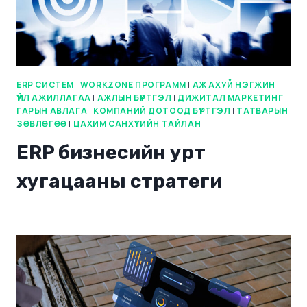
ERP СИСТЕМ
|
WORKZONE ПРОГРАММ
|
АЖ АХУЙ НЭГЖИН
ҮЙЛ АЖИЛЛАГАА
|
АЖЛЫН БҮРТГЭЛ
|
ДИЖИТАЛ МАРКЕТИНГ
ГАРЫН АВЛАГА
|
КОМПАНИЙ ДОТООД БҮРТГЭЛ
|
ТАТВАРЫН
ЗӨВЛӨГӨӨ
|
ЦАХИМ САНХҮҮГИЙН ТАЙЛАН
ERP бизнесийн урт
хугацааны стратеги