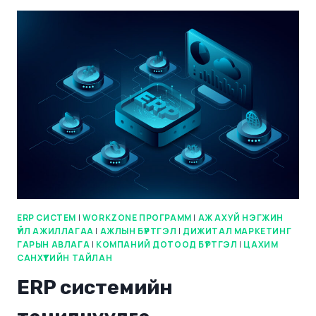
ERP СИСТЕМ
|
WORKZONE ПРОГРАММ
|
АЖ АХУЙ НЭГЖИН
ҮЙЛ АЖИЛЛАГАА
|
АЖЛЫН БҮРТГЭЛ
|
ДИЖИТАЛ МАРКЕТИНГ
ГАРЫН АВЛАГА
|
КОМПАНИЙ ДОТООД БҮРТГЭЛ
|
ЦАХИМ
САНХҮҮГИЙН ТАЙЛАН
ERP системийн