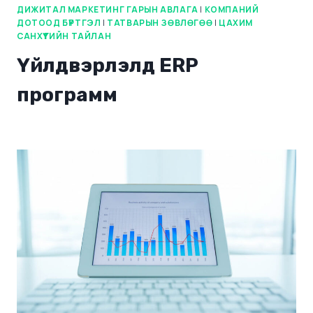
ДИЖИТАЛ МАРКЕТИНГ ГАРЫН АВЛАГА
|
КОМПАНИЙ
ДОТООД БҮРТГЭЛ
|
ТАТВАРЫН ЗӨВЛӨГӨӨ
|
ЦАХИМ
САНХҮҮГИЙН ТАЙЛАН
Үйлдвэрлэлд ERP
программ