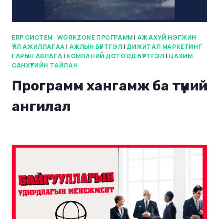
ERP СИСТЕМ
|
WORKZONE ПРОГРАММ
|
АЖ АХУЙ НЭГЖИН
ҮЙЛ АЖИЛЛАГАА
|
АЖЛЫН БҮРТГЭЛ
|
ДИЖИТАЛ МАРКЕТИНГ
ГАРЫН АВЛАГА
|
КОМПАНИЙ ДОТООД БҮРТГЭЛ
|
ЦАХИМ
САНХҮҮГИЙН ТАЙЛАН
Программ хангамж ба түүний
ангилал