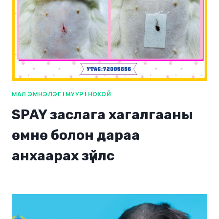
МАЛ ЭМНЭЛЭГ
|
МУУР
|
НОХОЙ
SPAY заслага хагалгааны
өмнө болон дараа
анхаарах зүйлс