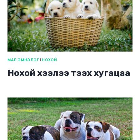
МАЛ ЭМНЭЛЭГ
|
НОХОЙ
Ноxой хээлээ тээx хугацаа