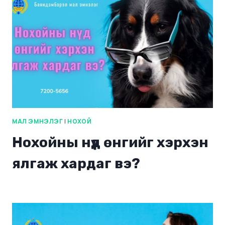
МАЛ ЭМНЭЛЭГ
|
НОХОЙ
Нохойны нүд өнгийг хэрхэн
ялгаж хардаг вэ?