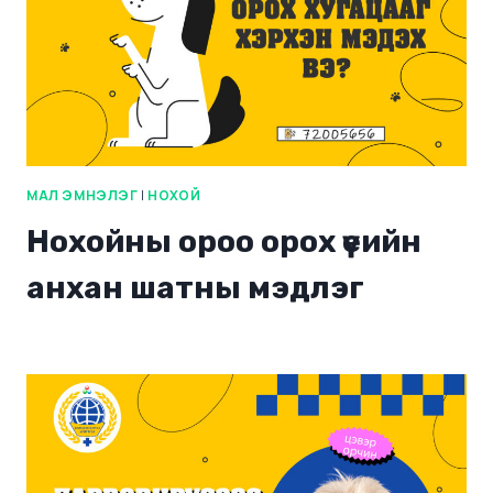
МАЛ ЭМНЭЛЭГ
|
НОХОЙ
Нохойны ороо орох үеийн
анхан шатны мэдлэг