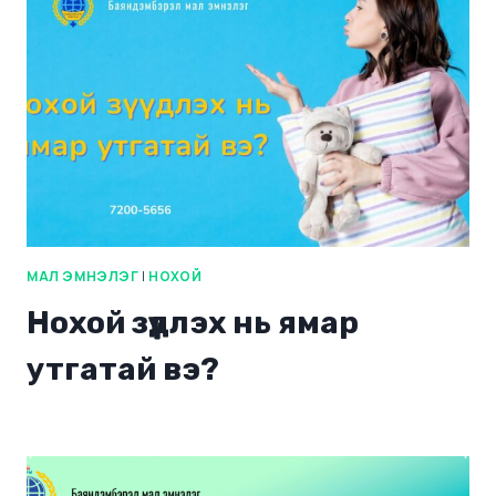
МАЛ ЭМНЭЛЭГ
|
НОХОЙ
Нохой зүүдлэх нь ямар
утгатай вэ?