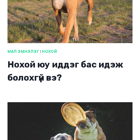
МАЛ ЭМНЭЛЭГ
|
НОХОЙ
Нохой юу иддэг бас идэж
болохгүй вэ?