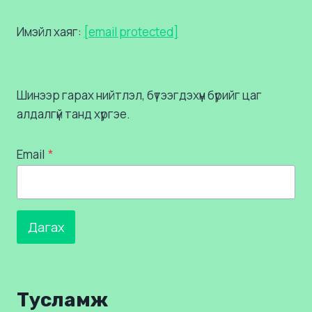
Имэйл хаяг:
[email protected]
Шинээр гарах нийтлэл, бүтээгдэхүүн бүрийг цаг
алдалгүй танд хүргэе.
Email
*
Дагах
Тусламж