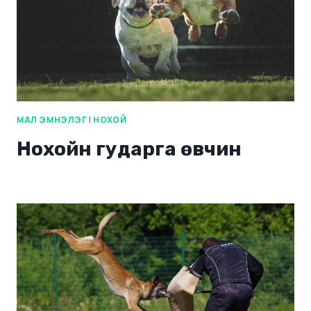
МАЛ ЭМНЭЛЭГ
|
НОХОЙ
Нохойн гударга өвчин