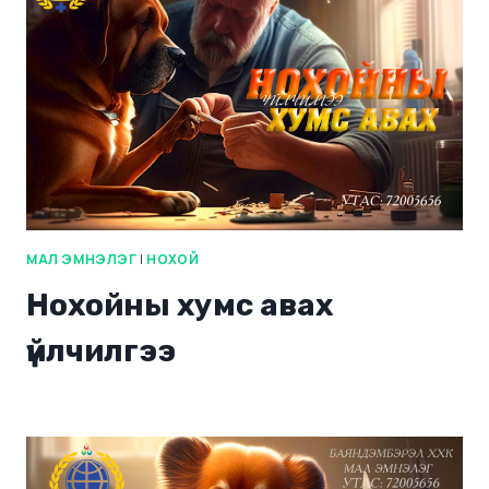
МАЛ ЭМНЭЛЭГ
|
НОХОЙ
Нохойны хумс авах
үйлчилгээ