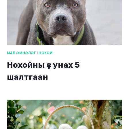
МАЛ ЭМНЭЛЭГ
|
НОХОЙ
Нохойны үс унах 5
шалтгаан