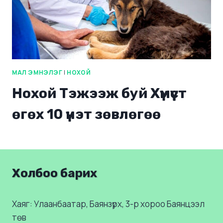
МАЛ ЭМНЭЛЭГ
|
НОХОЙ
Нохой Тэжээж буй Хүмүүст
өгөх 10 үнэт зөвлөгөө
Холбоо барих
Хаяг: Улаанбаатар, Баянзүрх, 3-р хороо Баянцээл
төв