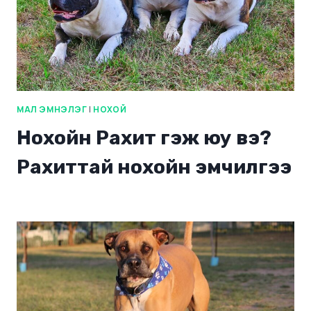
МАЛ ЭМНЭЛЭГ
|
НОХОЙ
Нохойн Рахит гэж юу вэ?
Рахиттай нохойн эмчилгээ