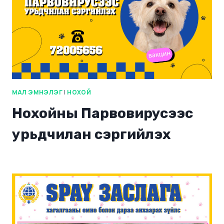
МАЛ ЭМНЭЛЭГ
|
НОХОЙ
Нохойны Парвовирусээс
урьдчилан сэргийлэх