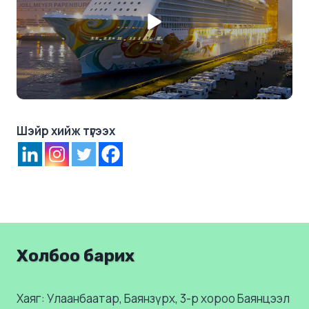
Шэйр хийж түгээх
Холбоо барих
Хаяг: Улаанбаатар, Баянзүрх, 3-р хороо Баянцээл