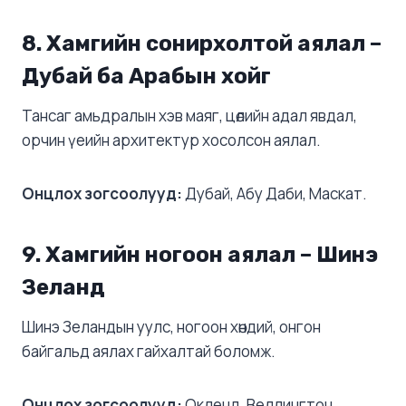
8.
Хамгийн сонирхолтой аялал –
Дубай ба Арабын хойг
Тансаг амьдралын хэв маяг, цөлийн адал явдал,
орчин үеийн архитектур хосолсон аялал.
Онцлох зогсоолууд:
Дубай, Абу Даби, Маскат.
9.
Хамгийн ногоон аялал – Шинэ
Зеланд
Шинэ Зеландын уулс, ногоон хөндий, онгон
байгальд аялах гайхалтай боломж.
Онцлох зогсоолууд:
Окленд, Веллингтон,