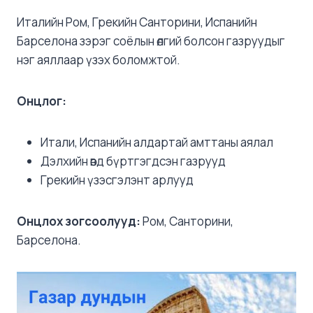
Италийн Ром, Грекийн Санторини, Испанийн
Барселона зэрэг соёлын өлгий болсон газруудыг
нэг аяллаар үзэх боломжтой.
Онцлог:
Итали, Испанийн алдартай амттаны аялал
Дэлхийн өвд бүртгэгдсэн газрууд
Грекийн үзэсгэлэнт арлууд
Онцлох зогсоолууд:
Ром, Санторини,
Барселона.