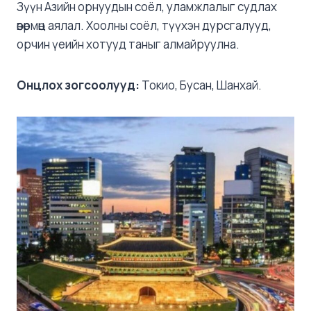
Зүүн Азийн орнуудын соёл, уламжлалыг судлах
өвөрмөц аялал. Хоолны соёл, түүхэн дурсгалууд,
орчин үеийн хотууд таныг алмайруулна.
Онцлох зогсоолууд:
Токио, Бусан, Шанхай.