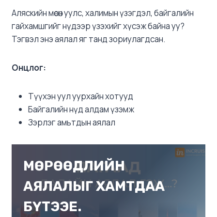
Аляскийн мөсөн уулс, халимын үзэгдэл, байгалийн
гайхамшгийг нүдээр үзэхийг хүсэж байна уу?
Тэгвэл энэ аялал яг танд зориулагдсан.
Онцлог:
Түүхэн уул уурхайн хотууд
Байгалийн нүд алдам үзэмж
Зэрлэг амьтдын аялал
МӨРӨӨДЛИЙН
АЯЛАЛЫГ ХАМТДАА
БҮТЭЭЕ.