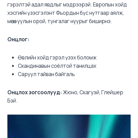
гэрэлтэй адал явдлыг мэдрээрэй. Европын хойд
хэсгийн үзэсгэлэнт Фьордын бүс нутгаар аялж,
мөсөн уулын орой, тунгалаг нуурыг биширнэ.
Онцлог:
Өвлийн хойд гэрэл үзэх боломж
Скандинавын соёлтой танилцах
Саруул тайван байгаль
Онцлох зогсоолууд:
Жюно, Скагуэй, Глейшер
Бэй.