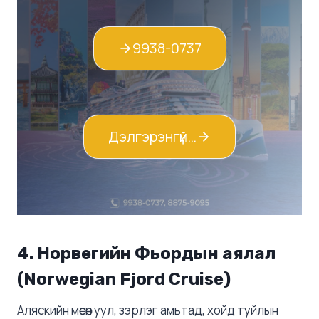
9938-0737
Дэлгэрэнгүй…
4.
Норвегийн Фьордын аялал
(Norwegian Fjord Cruise)
Аляскийн мөсөн уул, зэрлэг амьтад, хойд туйлын