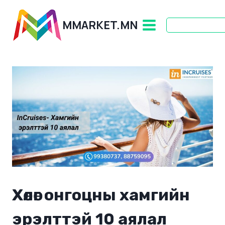
Skip
to
MMARKET.MN
content
Хөлөг онгоцны хамгийн
эрэлттэй 10 аялал