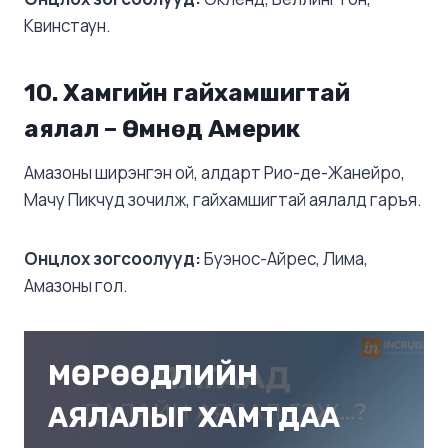
Квинстаун.
10.
Хамгийн гайхамшигтай
аялал – Өмнөд Америк
Амазоны ширэнгэн ой, алдарт Рио-де-Жанейро,
Мачу Пикчуд зочилж, гайхамшигтай аялалд гаръя.
Онцлох зогсоолууд:
Буэнос-Айрес, Лима,
Амазоны гол.
МӨРӨӨДЛИЙН
АЯЛАЛЫГ ХАМТДАА