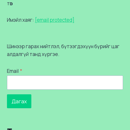
төв
Имэйл хаяг:
[email protected]
Шинээр гарах нийтлэл, бүтээгдэхүүн бүрийг цаг
алдалгүй танд хүргэе.
Email
*
Дагах