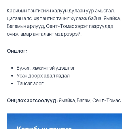
Карибын тэнгисийн халуун дулаан уур амьсгал,
цагаан элс, хөх тэнгис таныг хүлээж байна. Ямайка,
Багамын арлууд, Сент-Томас зэрэг газруудад
очиж, амар амгаланг мэдрээрэй.
Онцлог:
Бүжиг, хөгжимтэй үдэшлэг
Усан доорх адал явдал
Тансаг зоог
Онцлох зогсоолууд:
Ямайка, Багам, Сент-Томас.