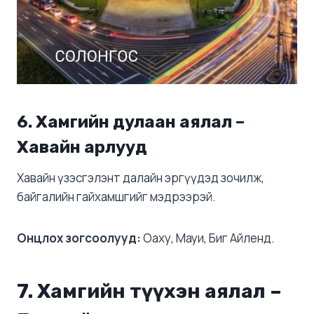
6.
Хамгийн дулаан аялал –
Хавайн арлууд
Хавайн үзэсгэлэнт далайн эргүүдэд зочилж,
байгалийн гайхамшгийг мэдрээрэй.
Онцлох зогсоолууд:
Оаху, Мауи, Биг Айленд.
7.
Хамгийн түүхэн аялал –