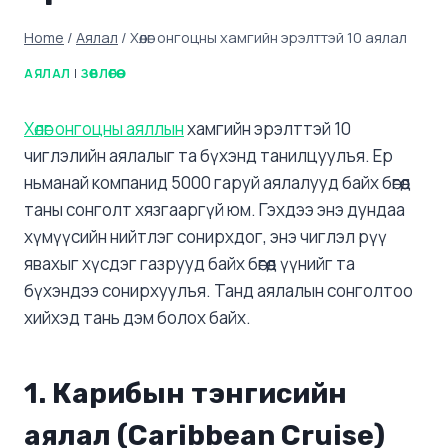
Home
/
Аялал
/
Хөлөг онгоцны хамгийн эрэлттэй 10 аялал
АЯЛАЛ
|
ЗӨВЛӨГӨӨ
Хөлөг онгоцны аяллын
хамгийн эрэлттэй 10
чиглэлийн аялалыг та бүхэнд танилцуулъя. Ер
ньманай компанид 5000 гаруй аялалууд байх бөгөөд
таны сонголт хязгааргүй юм. Гэхдээ энэ дундаа
хүмүүсийн нийтлэг сонирхдог, энэ чиглэл рүү
явахыг хүсдэг газрууд байх бөгөөд үүнийг та
бүхэндээ сонирхуулъя. Танд аялалын сонголтоо
хийхэд тань дэм болох байх.
1.
Карибын тэнгисийн
аялал (Caribbean Cruise)