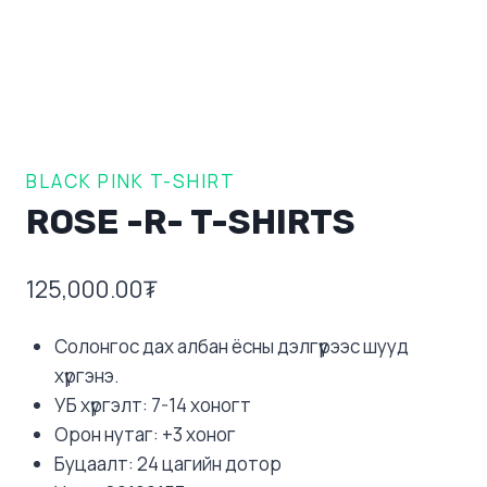
BLACK PINK T-SHIRT
ROSE -R- T-SHIRTS
125,000.00
₮
Солонгос дах албан ёсны дэлгүүрээс шууд
хүргэнэ.
УБ хүргэлт: 7-14 хоногт
Орон нутаг: +3 хоног
Буцаалт: 24 цагийн дотор