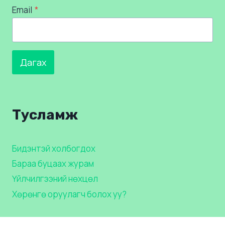
Email
*
Дагах
Тусламж
Бидэнтэй холбогдох
Бараа буцаах журам
Үйлчилгээний нөхцөл
Хөрөнгө оруулагч болох уу?