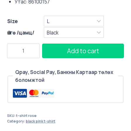
Утас: 86100157
Size
Өнгө /цамц/
ROSE
Add to cart
-
R-
T-
Qpay, Social Pay, Банкны Картаар төлөх
SHIRTS
боломжтой
quantity
SKU:
t-shirt rose
Category:
black pink t-shirt