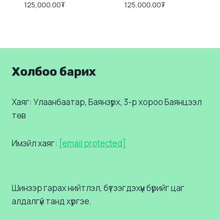
125,000.00
₮
125,000.00
₮
Холбоо барих
Хаяг: Улаанбаатар, Баянзүрх, 3-р хороо Баянцээл
төв
Имэйл хаяг:
[email protected]
Шинээр гарах нийтлэл, бүтээгдэхүүн бүрийг цаг
алдалгүй танд хүргэе.