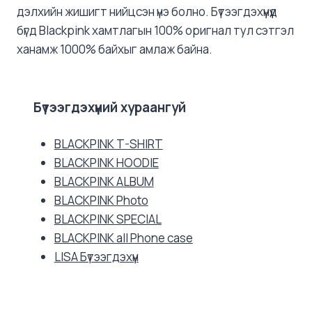
дэлхийн жишигт нийцсэн үнэ болно. Бүтээгдэхүүнүүд
бүгд Blackpink хамтлагын 100% оригнал тул сэтгэл
ханамж 1000% байхыг амлаж байна.
Бүтээгдэхүүний хураангуй
BLACKPINK T-SHIRT
BLACKPINK HOODIE
BLACKPINK ALBUM
BLACKPINK Photo
BLACKPINK SPECIAL
BLACKPINK all Phone case
LISA Бүтээгдэхүүн