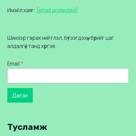
Имэйл хаяг:
[email protected]
Шинээр гарах нийтлэл, бүтээгдэхүүн бүрийг цаг
алдалгүй танд хүргэе.
Email
*
Дагах
Тусламж