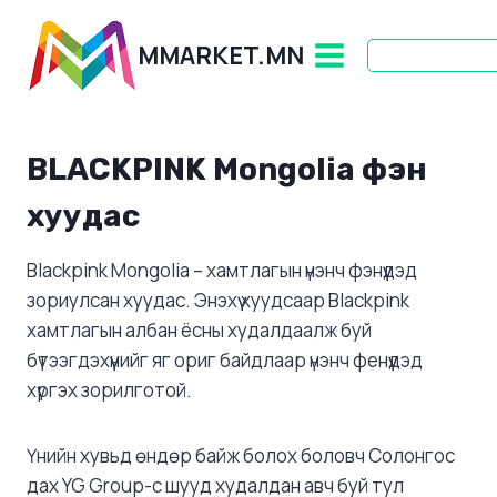
Skip
to
MMARKET.MN
content
BLACKPINK
Mongolia фэн
хуудас
Blackpink Mongolia – хамтлагын үнэнч фэнүүдэд
зориулсан хуудас. Энэхүү хуудсаар Blackpink
хамтлагын албан ёсны худалдаалж буй
бүтээгдэхүүнийг яг ориг байдлаар үнэнч фенүүдэд
хүргэх зорилготой.
Үнийн хувьд өндөр байж болох боловч Солонгос
дах YG Group-с шууд худалдан авч буй тул