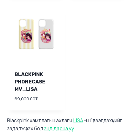
BLACKPINK
PHONECASE
MV_LISA
69,000.00
₮
Blackpink хамтлагын ахлагч
LISA
-н бүтээгдэхүүнийг
задалж үзэх бол
энд дарна уу