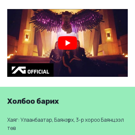
Холбоо барих
Хаяг: Улаанбаатар, Баянзүрх, 3-р хороо Баянцээл
төв