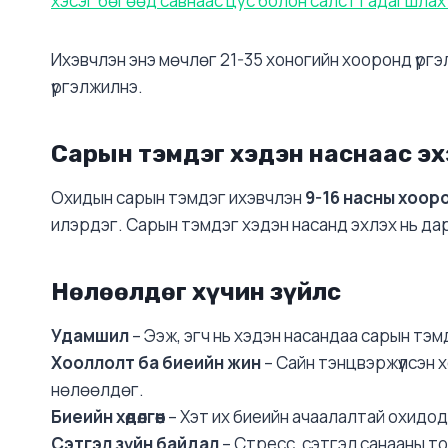
хэсэг бөгөөд савнаас цус болон салст гадагшлах 
Ихэвчлэн энэ мөчлөг 21-35 хоногийн хооронд үрг
үргэлжилнэ.
Сарын тэмдэг хэдэн наснаас эх
Охидын сарын тэмдэг ихэвчлэн
9-16 насны хоор
илэрдэг. Сарын тэмдэг хэдэн насанд эхлэх нь дара
Нөлөөлдөг хүчин зүйлс
Удамшил
– Ээж, эгч нь хэдэн насандаа сарын тэм
Хооллолт ба биеийн жин
– Сайн тэнцвэржүүлсэн 
нөлөөлдөг.
Биеийн хөдөлгөөн
– Хэт их биеийн ачаалалтай охидод
Сэтгэл зүйн байдал
– Стресс, сэтгэл санааны то