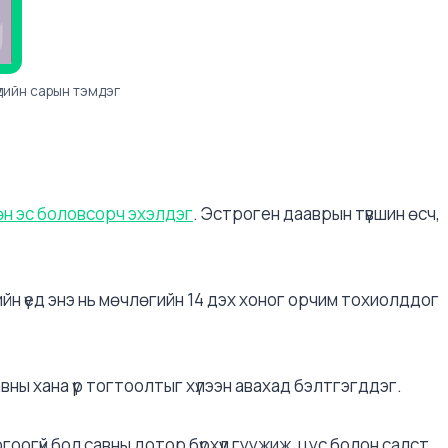
үдийн сарын тэмдэг
н эс боловсорч эхэлдэг
. Эстроген дааврын түвшин өсч,
ийн үед энэ нь мөчлөгийн 14 дэх хоног орчим тохиолддог
вны хана үр тогтоолтыг хүлээн авахад бэлтгэгддэг.
гоогүй бол савны дотор бүрхүүл гуужиж, цус болон салст