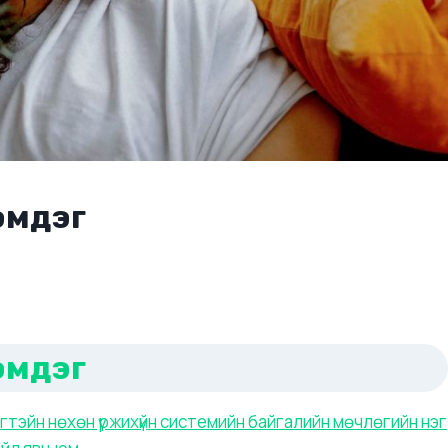
эмдэг
эмдэг
гтэйн нөхөн үржихүйн системийн байгалийн мөчлөгийн нэг