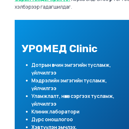
хэлбэрээр гадагшилдаг.
УРОМЕД Clinic
Дотрын өвчин эмгэгийн тусламж,
үйлчилгээ
Мэдрэлийн эмгэгийн тусламж,
үйлчилгээ
Уламжлалт, нөхөн сэргээх тусламж,
үйлчилгээ
Клиник лаборатори
Дүрс оношлогоо
Хэвтүүлэн эмчлэх,