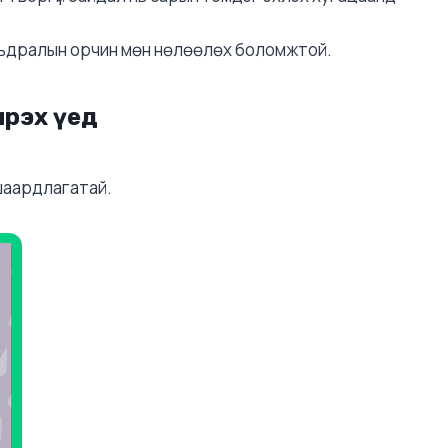
мьдралын орчин мөн нөлөөлөх боломжтой.
ирэх үед
 шаардлагатай.