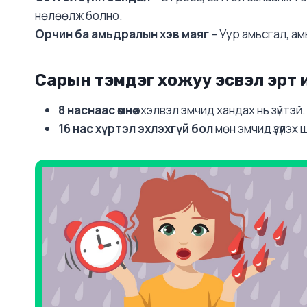
нөлөөлж болно.
Орчин ба амьдралын хэв маяг
– Уур амьсгал, а
Сарын тэмдэг хожуу эсвэл эрт 
8 наснаас өмнө
эхэлвэл эмчид хандах нь зүйтэй.
16 нас хүртэл эхлэхгүй бол
мөн эмчид үзүүлэх