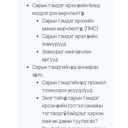
Сарын тэмдэг ирэх үеийн биед
мэдрэгдэх өөрчлөлтүүд
Сарын тэмдэг ирэхийн
өмнөх өөрчлөлтүүд (ПМС)
Сарын тэмдэг ирэх үеийн
зовиурууд
Зовиурыг хөнгөвчлөх
аргууд
Сарын тэмдгийн үед анхаарах
зүйлс
Сарын тэмдгийн үед түгээмэл
тохиолдох асуудлууд
Эмэгтэйчүүд сарын тэмдэг
ирсэн үеийн сэтгэл санааны
тогтворгүй байдлыг хэрхэн
хөнгөн даван туулах вэ?