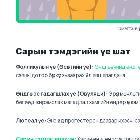
Эмэгтэйчү
Сарын тэмдэгийн үе шат
Фолликулын үе (Өсөлтийн үе):
Өндгөвчинд өндгө
савны дотор бүрхүүл зузаарах үйл явц явагдана.
Өндгөн эс гадагшлах үе (Овуляци):
Эрүүл мөчлөг
бөгөөд жирэмслэх магадлал хамгийн өндөр үе юм.
Лютеал үе:
Энэ үед прогестерон даавар ихэсч, са
Сарын тэмдэг ирэх үе:
Хэрэв өндгөн эс үр тогтоо