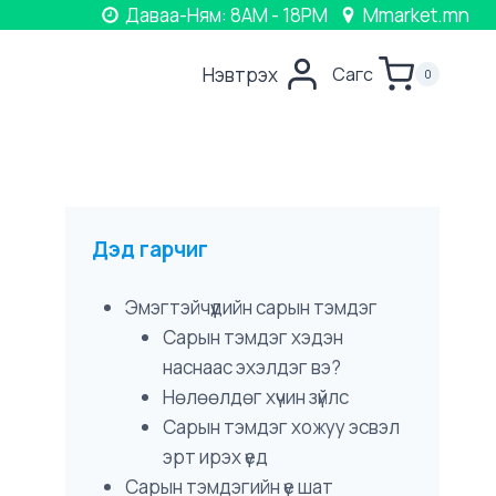
Даваа-Ням: 8AM - 18PM
Mmarket.mn
Нэвтрэх
Сагс
0
Дэд гарчиг
Эмэгтэйчүүдийн сарын тэмдэг
Сарын тэмдэг хэдэн
наснаас эхэлдэг вэ?
Нөлөөлдөг хүчин зүйлс
Сарын тэмдэг хожуу эсвэл
эрт ирэх үед
Сарын тэмдэгийн үе шат