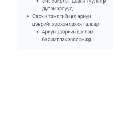
Энэ байдлыг даван туулах үр
дүнтэй аргууд
Сарын тэмдгийн үед ариун
цэврийг хэрхэн сахих талаар
Ариун цэврийн дэглэм
баримтлах зөвлөмжүүд