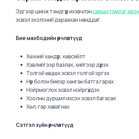
Эдгээр шинж тэмдгүүд ихэвчлэн
сарын тэмдэг ирэ
эсвэл эхэлсний дараахан намддаг.
Бие махбодийн өөрчлөлтүүд
Хөхний хөндүүр, хөвсийлт
Хэвлийгээр базлах, хийгээр дүүрэх
Толгой өвдөх эсвэл толгой эргэх
Нүүр болон биеэр хөнгөн батга гарах
Нойрмоглох эсвэл нойргүйдэх
Хоолны дуршил ихсэх эсвэл багасах
Хөл, гар хавагнах
Сэтгэл зүйн өөрчлөлтүүд