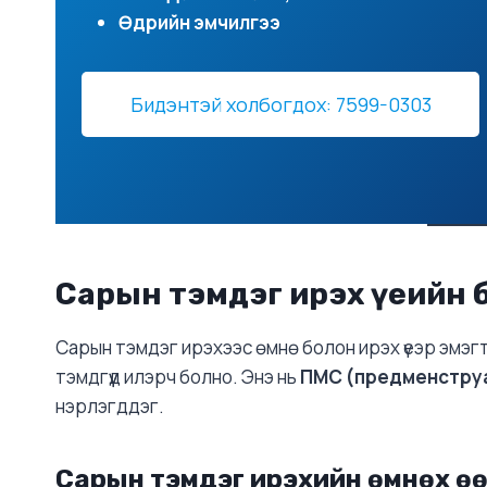
Өдрийн эмчилгээ
Бидэнтэй холбогдох: 7599-0303
Сарын тэмдэг ирэх үеийн 
Сарын тэмдэг ирэхээс өмнө болон ирэх үеэр эмэг
тэмдгүүд илэрч болно. Энэ нь
ПМС (предменстру
нэрлэгддэг.
Сарын тэмдэг ирэхийн өмнөх ө