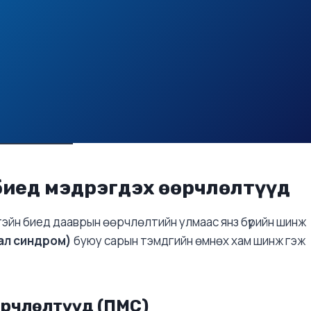
биед мэдрэгдэх өөрчлөлтүүд
тэйн биед дааврын өөрчлөлтийн улмаас янз бүрийн шинж
ал синдром)
буюу сарын тэмдгийн өмнөх хам шинж гэж
өрчлөлтүүд (ПМС)