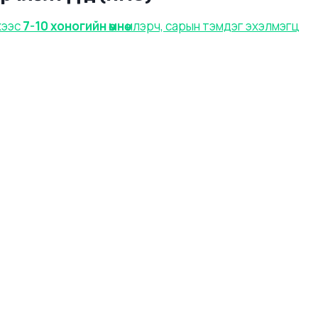
хээс
7-10 хоногийн өмнө
илэрч, сарын тэмдэг эхэлмэгц