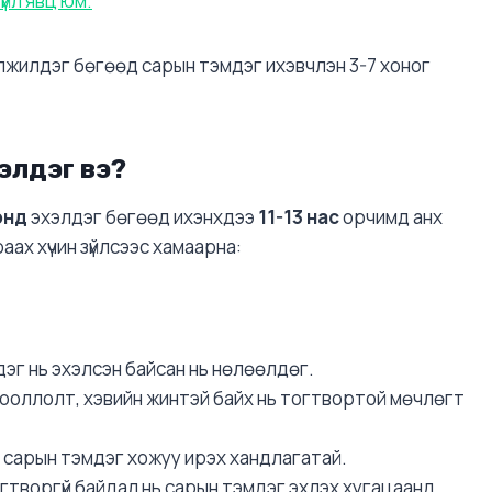
үйл явц юм.
элжилдэг бөгөөд сарын тэмдэг ихэвчлэн 3-7 хоног
элдэг вэ?
онд
эхэлдэг бөгөөд ихэнхдээ
11-13 нас
орчимд анх
ах хүчин зүйлсээс хамаарна:
дэг нь эхэлсэн байсан нь нөлөөлдөг.
хооллолт, хэвийн жинтэй байх нь тогтвортой мөчлөгт
 сарын тэмдэг хожуу ирэх хандлагатай.
гтворгүй байдал нь сарын тэмдэг эхлэх хугацаанд