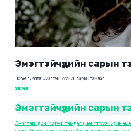
Эмэгтэйчүүдийн сарын т
Home
/
Зөвлөгөө
/
Эмэгтэйчүүдийн сарын тэмдэг
ЗӨВЛӨГӨӨ
Эмэгтэйчүүдийн сарын т
Эмэгтэйчүүдийн сарын тэмдэг (менструаци) нь эмэ