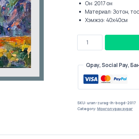
Он: 2017 он
Материал: Зотон, то
Хэмжээ: 40х40см
Их
богд,
2017
он
Qpay, Social Pay, Б
quantity
SKU:
uran-zurag-ih-bogd-2017
Category:
Монгол уран зураг