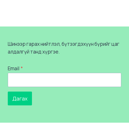
Шинээр гарах нийтлэл, бүтээгдэхүүн бүрийг цаг
алдалгүй танд хүргэе.
Email
*
Дагах