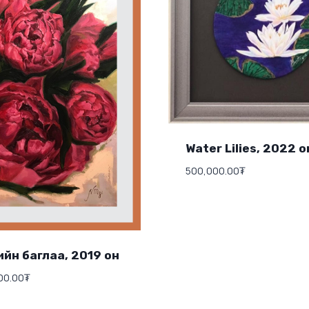
Water Lilies, 2022 о
500,000.00
₮
йн баглаа, 2019 он
00.00
₮