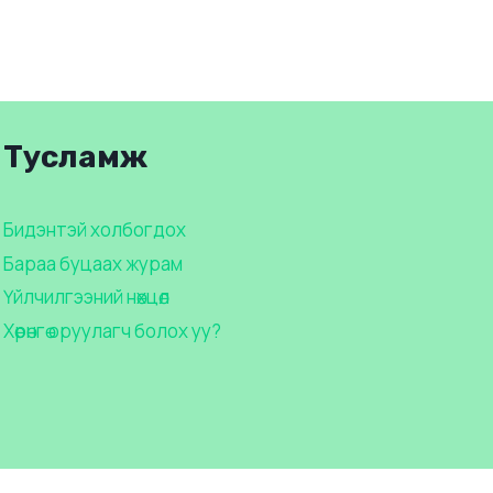
Тусламж
Бидэнтэй холбогдох
Бараа буцаах журам
Үйлчилгээний нөхцөл
Хөрөнгө оруулагч болох уу?