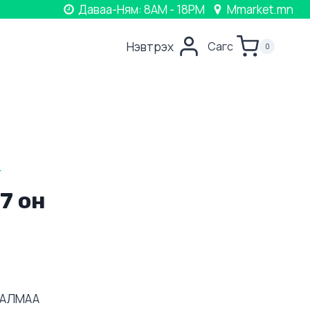
Даваа-Ням: 8AM - 18PM
Mmarket.mn
Нэвтрэх
Сагс
0
Г
7 он
ГАЛМАА