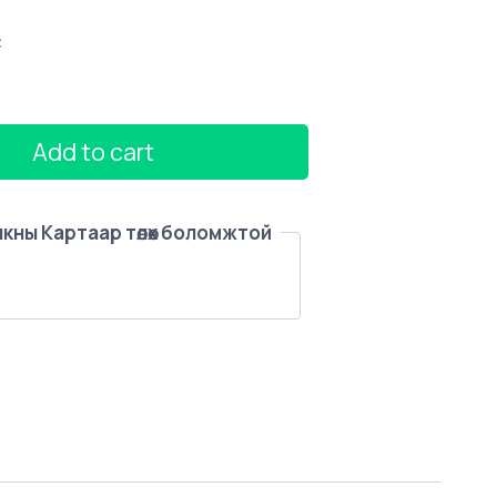
с
Add to cart
анкны Картаар төлөх боломжтой