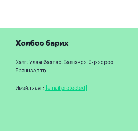
Холбоо барих
Хаяг: Улаанбаатар, Баянзүрх, 3-р хороо
Баянцээл төв
Имэйл хаяг:
[email protected]