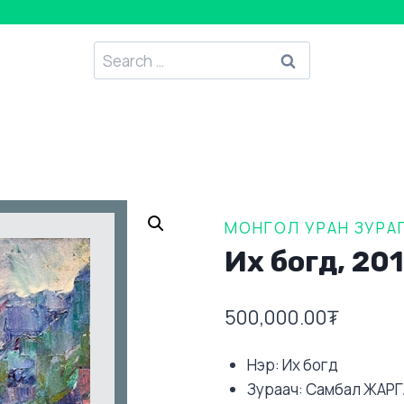
Search
for:
МОНГОЛ УРАН ЗУРА
Их богд, 201
500,000.00
₮
Нэр: Их богд
Зураач: Самбал ЖАР