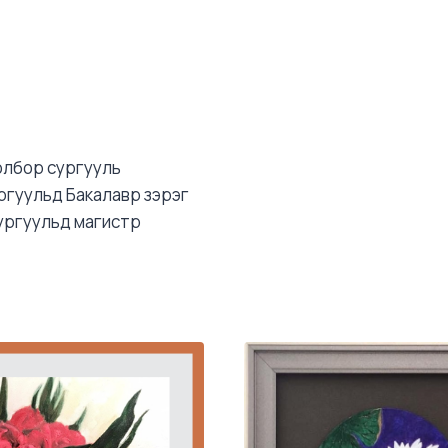
олбор сургууль
ргуульд Бакалавр зэрэг
сургуульд магистр