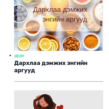
ЗӨВЛӨГӨӨ
Дархлаа дэмжих энгийн
аргууд