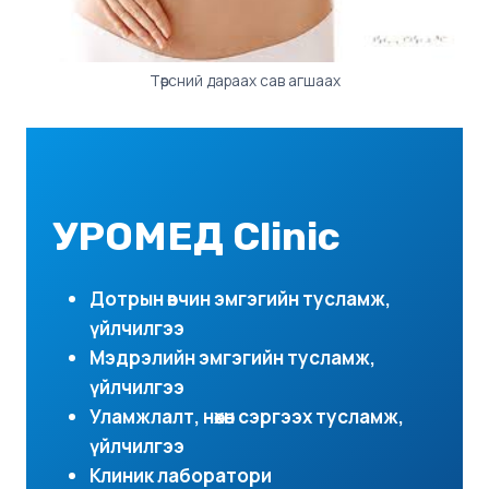
Төрсний дараах сав агшаах
УРОМЕД Clinic
Дотрын өвчин эмгэгийн тусламж,
үйлчилгээ
Мэдрэлийн эмгэгийн тусламж,
үйлчилгээ
Уламжлалт, нөхөн сэргээх тусламж,
үйлчилгээ
Клиник лаборатори