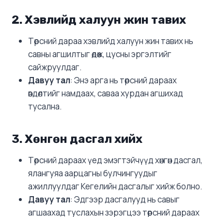
2.
Хэвлийд халуун жин тавих
Төрсний дараа хэвлийд халуун жин тавих нь
савны агшилтыг өдөөж, цусны эргэлтийг
сайжруулдаг.
Давуу тал
: Энэ арга нь төрсний дараах
өвдөлтийг намдаах, саваа хурдан агшихад
тусална.
3.
Хөнгөн дасгал хийх
Төрсний дараах үед эмэгтэйчүүд хөнгөн дасгал,
ялангуяа аарцагны булчингуудыг
ажиллуулдаг Кегелийн дасгалыг хийж болно.
Давуу тал
: Эдгээр дасгалууд нь савыг
агшаахад туслахын зэрэгцээ төрсний дараах