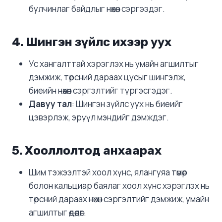
булчинлаг байдлыг нөхөн сэргээдэг.
4.
Шингэн зүйлс ихээр уух
Ус хангалттай хэрэглэх нь умайн агшилтыг
дэмжиж, төрсний дараах цусыг шингэлж,
биеийн нөхөн сэргэлтийг түргэсгэдэг.
Давуу тал
: Шингэн зүйлс уух нь биеийг
цэвэрлэж, эрүүл мэндийг дэмждэг.
5.
Хооллолтод анхаарах
Шим тэжээлтэй хоол хүнс, ялангуяа төмөр
болон кальциар баялаг хоол хүнс хэрэглэх нь
төрсний дараах нөхөн сэргэлтийг дэмжиж, умайн
агшилтыг өдөөдөг.