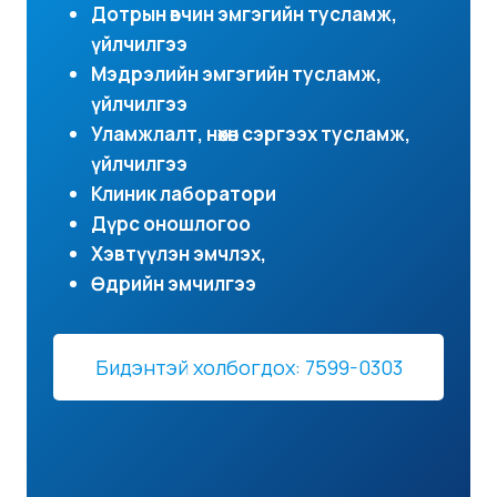
Дотрын өвчин эмгэгийн тусламж,
үйлчилгээ
Мэдрэлийн эмгэгийн тусламж,
үйлчилгээ
Уламжлалт, нөхөн сэргээх тусламж,
үйлчилгээ
Клиник лаборатори
Дүрс оношлогоо
Хэвтүүлэн эмчлэх,
Өдрийн эмчилгээ
Бидэнтэй холбогдох: 7599-0303