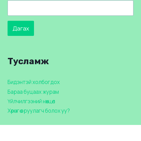
Дагах
Тусламж
Бидэнтэй холбогдох
Бараа буцаах журам
Үйлчилгээний нөхцөл
Хөрөнгө оруулагч болох уу?