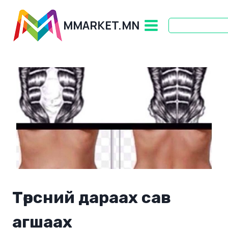
Skip
to
MMARKET.MN
content
Төрсний дараах сав
агшаах