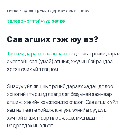
Home
/
Зөвлөгөө
/
Төрсний дараах сав агшаах
ЗӨВЛӨГӨӨ
|
ЭМЭГТЭЙЧҮҮД ЗӨВЛӨГӨӨ
Сав агших гэж юу вэ?
Төрсний дараах сав агшаах
гэдэг нь төрсний дараа
эмэгтэйн сав (умай) агшиж, хуучин байрандаа
эргэн очих үйл явц юм.
Энэхүү үйл явц нь төрсний дараах хэдэн долоо
хоногийн туршид явагддаг бөгөөд умай аажмаар
агшиж, хэвийн хэмжээндээ очдог. Сав агших үйл
явц нь төрөлтөөс хойш ялангуяа эхний өдрүүдэд
хүчтэй агшилтаар илэрч, хэвлийд өвдөлт
мэдрэгдэх нь элбэг.