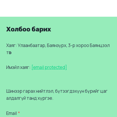
Холбоо барих
Хаяг: Улаанбаатар, Баянзүрх, 3-р хороо Баянцээл
төв
Имэйл хаяг:
[email protected]
Шинээр гарах нийтлэл, бүтээгдэхүүн бүрийг цаг
алдалгүй танд хүргэе.
Email
*