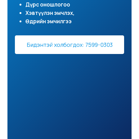
Дүрс оношлогоо
Хэвтүүлэн эмчлэх,
Өдрийн эмчилгээ
Бидэнтэй холбогдох: 7599-0303