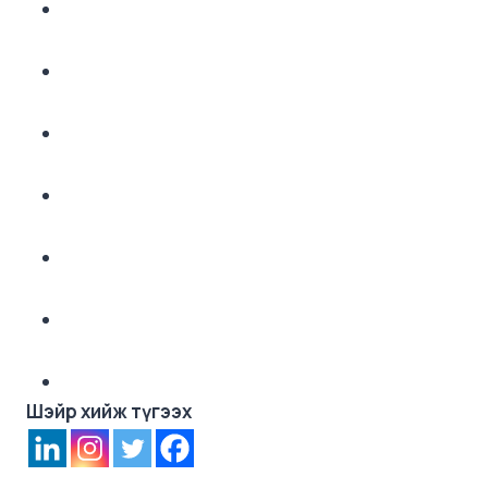
Шэйр хийж түгээх