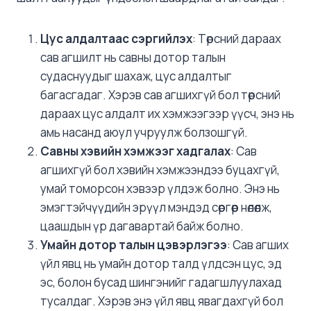
Цус алдалтаас сэргийлэх
: Төрсний дараах
сав агшилт нь савны дотор талын
судаснуудыг шахаж, цус алдалтыг
багасгадаг. Хэрэв сав агшихгүй бол төрсний
дараах цус алдалт их хэмжээгээр үүсч, энэ нь
амь насанд аюул учруулж болзошгүй.
Савны хэвийн хэмжээг хадгалах
: Сав
агшихгүй бол хэвийн хэмжээндээ буцахгүй,
умай томорсон хэвээр үлдэж болно. Энэ нь
эмэгтэйчүүдийн эрүүл мэндэд сөргөөр нөлөөлж,
цаашдын үр дагавартай байж болно.
Умайн дотор талын цэвэрлэгээ
: Сав агших
үйл явц нь умайн дотор талд үлдсэн цус, эд
эс, болон бусад шингэнийг гадагшлуулахад
тусалдаг. Хэрэв энэ үйл явц явагдахгүй бол