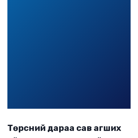
Төрсний дараа сав агших