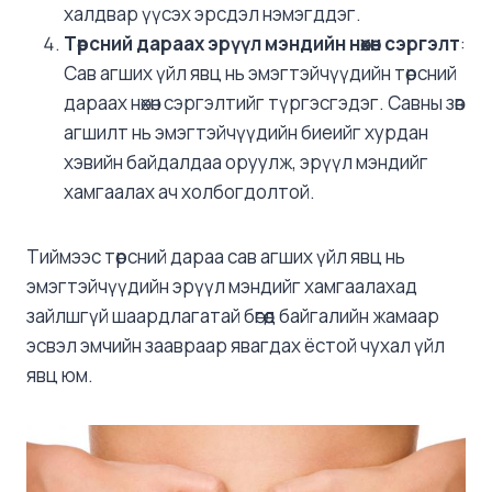
халдвар үүсэх эрсдэл нэмэгддэг.
Төрсний дараах эрүүл мэндийн нөхөн сэргэлт
:
Сав агших үйл явц нь эмэгтэйчүүдийн төрсний
дараах нөхөн сэргэлтийг түргэсгэдэг. Савны зөв
агшилт нь эмэгтэйчүүдийн биеийг хурдан
хэвийн байдалдаа оруулж, эрүүл мэндийг
хамгаалах ач холбогдолтой.
Тиймээс төрсний дараа сав агших үйл явц нь
эмэгтэйчүүдийн эрүүл мэндийг хамгаалахад
зайлшгүй шаардлагатай бөгөөд байгалийн жамаар
эсвэл эмчийн заавраар явагдах ёстой чухал үйл
явц юм.