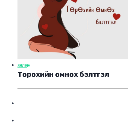
ЗӨВЛӨГӨӨ
Төрөхийн өмнөх бэлтгэл