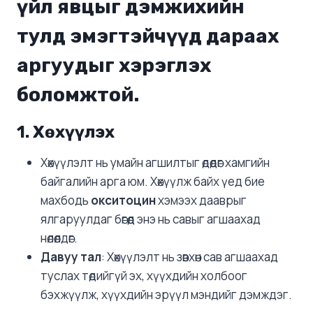
үйл явцыг дэмжихийн
тулд эмэгтэйчүүд дараах
аргуудыг хэрэглэх
боломжтой.
1.
Хөхүүлэх
Хөхүүлэлт нь умайн агшилтыг өдөөдөг хамгийн
байгалийн арга юм. Хөхүүлж байх үед бие
махбодь
окситоцин
хэмээх дааврыг
ялгаруулдаг бөгөөд энэ нь савыг агшаахад
нөлөөлдөг.
Давуу тал
: Хөхүүлэлт нь зөвхөн сав агшаахад
туслах төдийгүй эх, хүүхдийн холбоог
бэхжүүлж, хүүхдийн эрүүл мэндийг дэмждэг.