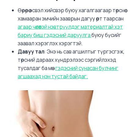
Өөрөөрөө эсвэл хийсвэр буюу хагалгаагаар төрснөөс
хамааран эмчийн зааврын дагуу өөрт таарсан
агаар чөлөөтэй нэвтрүүлдэг материалтай хэт
бариу биш гэдэсний даруулга
буюу бүсийг
заавал хэрэглэх хэрэгтэй.
Давуу тал
: Энэ нь сав агшилтыг түргэсгэж,
төрсний дараах хүндрэлээс сэргийлэхэд
тусалдаг ба мөн
гэдэсний сунасан булчинг
агшаахад нэн тустай байдаг.