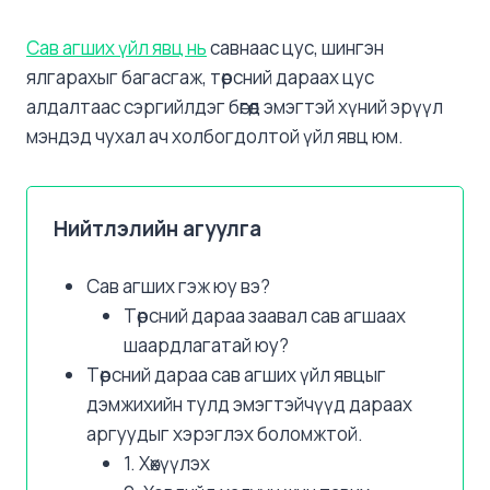
Сав агших үйл явц нь
савнаас цус, шингэн
ялгарахыг багасгаж, төрсний дараах цус
алдалтаас сэргийлдэг бөгөөд эмэгтэй хүний эрүүл
мэндэд чухал ач холбогдолтой үйл явц юм.
Нийтлэлийн агуулга
Сав агших гэж юу вэ?
Төрсний дараа заавал сав агшаах
шаардлагатай юу?
Төрсний дараа сав агших үйл явцыг
дэмжихийн тулд эмэгтэйчүүд дараах
аргуудыг хэрэглэх боломжтой.
1. Хөхүүлэх