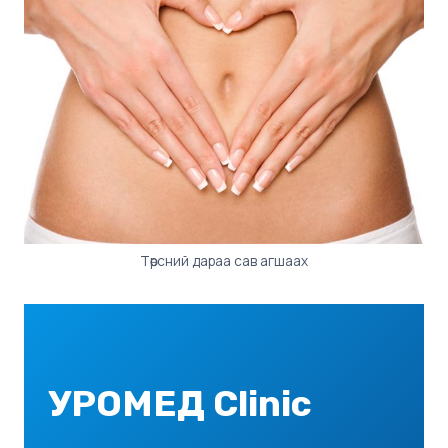
Төрсний дараа сав агшаах
УРОМЕД Clinic