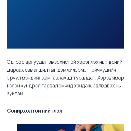
Эдгээр аргуудыг зөв зохистой хэрэглэх нь төрсний
дараах сав агшилтыг дэмжиж, эмэгтэйчүүдийн
эрүүл мэндийг хамгаалахад тусалдаг. Хэрэв ямар
нэгэн хүндрэл гарвал эмчид хандаж, зөвлөгөө авах нь
зүйтэй.
Сонирхолтой нийтлэл