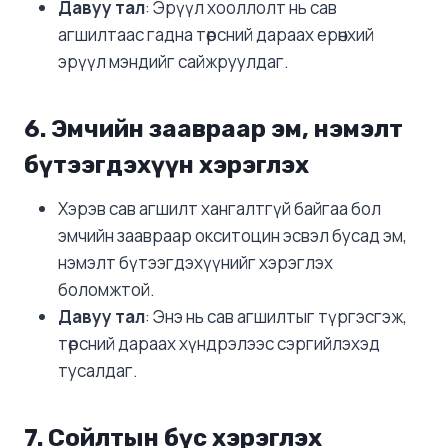
Давуу тал
: Эрүүл хооллолт нь сав
агшилтаас гадна төрсний дараах ерөнхий
эрүүл мэндийг сайжруулдаг.
6.
Эмчийн заавраар эм, нэмэлт
бүтээгдэхүүн хэрэглэх
Хэрэв сав агшилт хангалтгүй байгаа бол
эмчийн заавраар окситоцин эсвэл бусад эм,
нэмэлт бүтээгдэхүүнийг хэрэглэх
боломжтой.
Давуу тал
: Энэ нь сав агшилтыг түргэсгэж,
төрсний дараах хүндрэлээс сэргийлэхэд
тусалдаг.
7.
Сойлтын бүс хэрэглэх