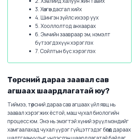
2. Хэвлийд халуун жин тавих
3. Хөнгөн дасгал хийх
4. Шингэн зүйлс ихээр уух
5. Хооллолтод анхаарах
6. Эмчийн заавраар эм, нэмэлт
бүтээгдэхүүн хэрэглэх
7. Сойлтын бүс хэрэглэх
Төрсний дараа заавал сав
агшаах шаардлагатай юу?
Тиймээ, төрсний дараа сав агшаах үйл явц нь
заавал хэрэгжих ёстой, маш чухал биологийн
процесс юм. Энэ нь эмэгтэй хүний эрүүл мэндийг
хамгаалахад чухал үүрэг гүйцэтгэдэг бөгөөд дараах
шалтгаануудыг үндэслэн шаардлагатай байдаг.