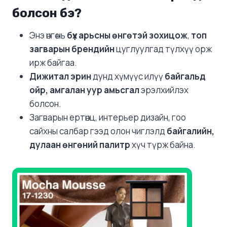
болсон бэ?
Энэ өнгө нь
бүх арьсны өнгөтэй зохицож
,
топ
загварын брендийн
цуглуулгад түлхүү орж
ирж байгаа.
Дижитал эрин
дунд хүмүүс илүү
байгальд
ойр, амгалан уур амьсгал
эрэлхийлэх
болсон.
Загварын ертөнц, интерьер дизайн, гоо
сайхны салбар гээд олон чиглэлд
байгалийн,
дулаан өнгөний палитр
хүч түрж байна.