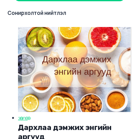
Сонирхолтой нийтлэл
ЗӨВЛӨГӨӨ
Дархлаа дэмжих энгийн
аргууд