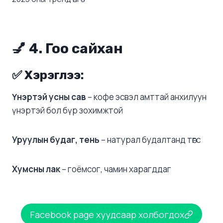
💅 4.
Гоо сайхан
✅ Хэрэглээ:
Үнэртэй усны сав
– кофе эсвэл амттай анхилуун
үнэртэй бол бүр зохимжтой
Уруулын будаг, тень
– натурал будалтанд төгс
Хумсны лак
– гоёмсог, чамин харагддаг
Facebook page хуудсаар холбогдох