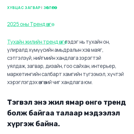
ХУВЦАС ЗАГВАР
|
ЗӨВЛӨГӨӨ
2025 оны Тренд өнгө
Тухайн жилийн тренд өнгө
гэдэг нь тухайн он,
улиралд хүмүүсийн амьдралын хэв маяг,
сэтгэлзүй, нийгмийн хандлага зэрэгтэй
уялдаж, загвар, дизайн, гоо сайхан, интерьер,
маркетингийн салбарт хамгийн түгээмэл, хүчтэй
хэрэглэгдэх өнгөний чиг хандлага юм.
Тэгвэл энэ жил ямар өнгө тренд
болж байгаа талаар мэдээлэл
хүргэж байна.