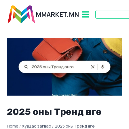
Skip
to
MMARKET.MN
content
2025 оны Тренд өнгө
Home
/
Хувцас загвар
/
2025 оны Тренд өнгө