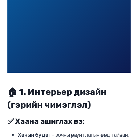
🏠 1.
Интерьер дизайн
(гэрийн чимэглэл)
✅ Хаана ашиглах вэ:
Ханын будаг
– зочны өрөө, унтлагын өрөөнд тайван,