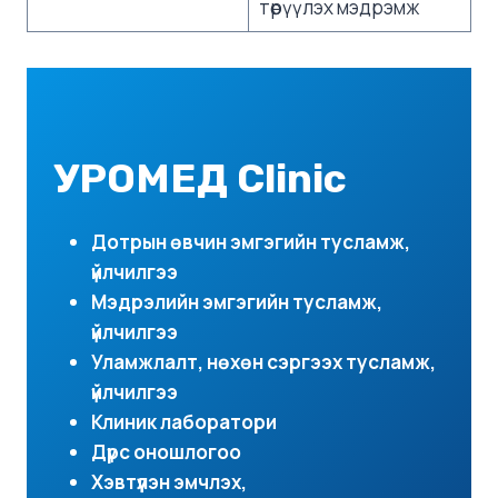
төрүүлэх мэдрэмж
УРОМЕД Clinic
Дотрын өвчин эмгэгийн тусламж,
үйлчилгээ
Мэдрэлийн эмгэгийн тусламж,
үйлчилгээ
Уламжлалт, нөхөн сэргээх тусламж,
үйлчилгээ
Клиник лаборатори
Дүрс оношлогоо
Хэвтүүлэн эмчлэх,