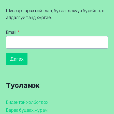
Шинээр гарах нийтлэл, бүтээгдэхүүн бүрийг цаг
алдалгүй танд хүргэе.
Email
*
Дагах
Тусламж
Бидэнтэй холбогдох
Бараа буцаах журам