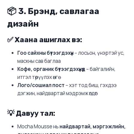
📦 3.
Брэнд, савлагаа
дизайн
✅ Хаана ашиглах вэ:
Гоо сайхны бүтээгдэхүүн
– лосьон, үнэртэй ус,
маскны сав баглаа
Кофе, органик бүтээгдэхүүнүүд
– байгалийн,
итгэл төрүүлэх өнгө
Лого/сошиал пост
– хэт тод биш, гэхдээ
дэгжин, найдвартай мэдрэмж өгдөг
💡 Давуу тал:
Mocha Mousse нь
найдвартай, мэргэжлийн,