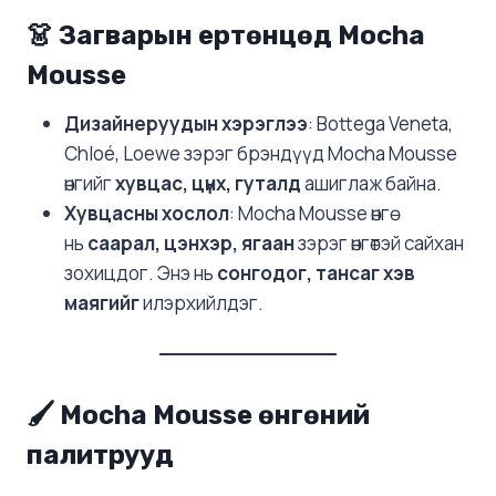
👗 Загварын ертөнцөд Mocha
Mousse
Дизайнеруудын хэрэглээ
: Bottega Veneta,
Chloé, Loewe зэрэг брэндүүд Mocha Mousse
өнгийг
хувцас, цүнх, гуталд
ашиглаж байна.
Хувцасны хослол
: Mocha Mousse өнгө
нь
саарал, цэнхэр, ягаан
зэрэг өнгөтэй сайхан
зохицдог. Энэ нь
сонгодог, тансаг хэв
маягийг
илэрхийлдэг.
🖌️ Mocha Mousse өнгөний
палитрууд