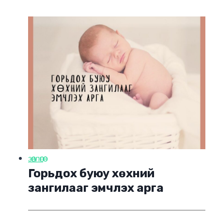
ЗӨВЛӨГӨӨ
Горьдох буюу хөхний
зангилааг эмчлэх арга