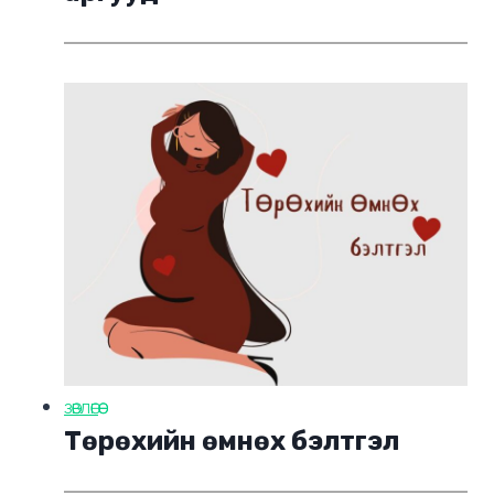
ЗӨВЛӨГӨӨ
Төрөхийн өмнөх бэлтгэл