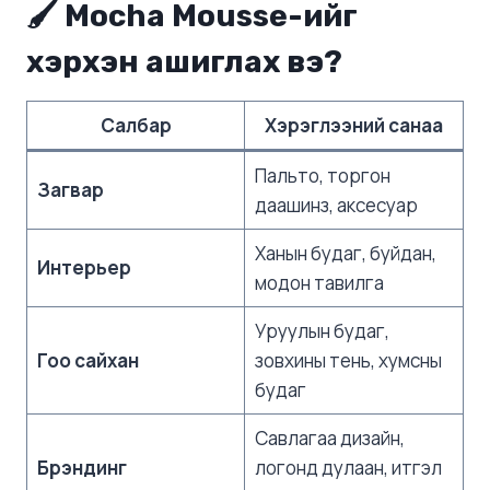
🖌️ Mocha Mousse-ийг
хэрхэн ашиглах вэ?
Салбар
Хэрэглээний санаа
Пальто, торгон
Загвар
даашинз, аксесуар
Ханын будаг, буйдан,
Интерьер
модон тавилга
Уруулын будаг,
Гоо сайхан
зовхины тень, хумсны
будаг
Савлагаа дизайн,
Брэндинг
логонд дулаан, итгэл