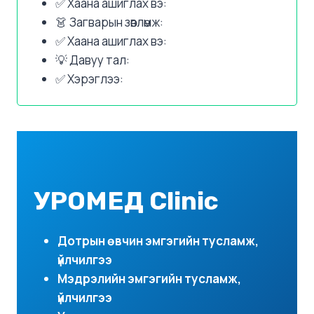
✅ Хаана ашиглах вэ:
👗 Загварын зөвлөмж:
✅ Хаана ашиглах вэ:
💡 Давуу тал:
✅ Хэрэглээ:
УРОМЕД Clinic
Дотрын өвчин эмгэгийн тусламж,
үйлчилгээ
Мэдрэлийн эмгэгийн тусламж,
үйлчилгээ