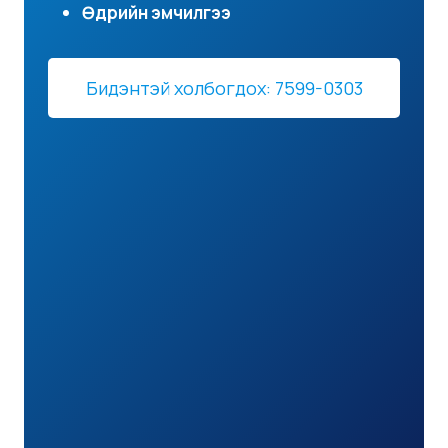
Өдрийн эмчилгээ
Бидэнтэй холбогдох: 7599-0303