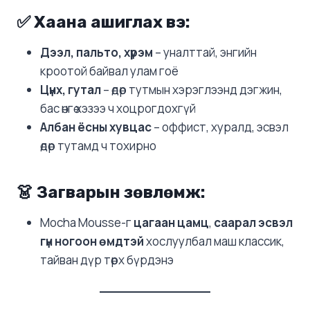
✅ Хаана ашиглах вэ:
Дээл, пальто, хүрэм
– уналттай, энгийн
кроотой байвал улам гоё
Цүнх, гутал
– өдөр тутмын хэрэглээнд дэгжин,
бас өнгө хэзээ ч хоцрогдохгүй
Албан ёсны хувцас
– оффист, хуралд, эсвэл
өдөр тутамд ч тохирно
👗 Загварын зөвлөмж:
Mocha Mousse-г
цагаан цамц
,
саарал эсвэл
гүн ногоон өмдтэй
хослуулбал маш классик,
тайван дүр төрх бүрдэнэ