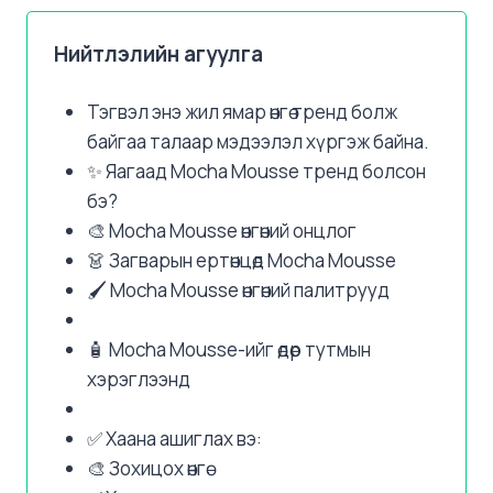
Нийтлэлийн агуулга
Тэгвэл энэ жил ямар өнгө тренд болж
байгаа талаар мэдээлэл хүргэж байна.
✨ Яагаад Mocha Mousse тренд болсон
бэ?
🎨 Mocha Mousse өнгөний онцлог
👗 Загварын ертөнцөд Mocha Mousse
🖌️ Mocha Mousse өнгөний палитрууд
🧴 Mocha Mousse-ийг өдөр тутмын
хэрэглээнд
✅ Хаана ашиглах вэ:
🎨 Зохицох өнгө: