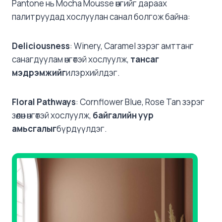
Pantone нь Mocha Mousse өнгийг дараах
палитруудад хослуулан санал болгож байна:
Deliciousness
: Winery, Caramel зэрэг амттанг
санагдуулам өнгөтэй хослуулж,
тансаг
мэдрэмжийг
илэрхийлдэг. ​
Floral Pathways
: Cornflower Blue, Rose Tan зэрэг
зөөлөн өнгөтэй хослуулж,
байгалийн уур
амьсгалыг
бүрдүүлдэг.