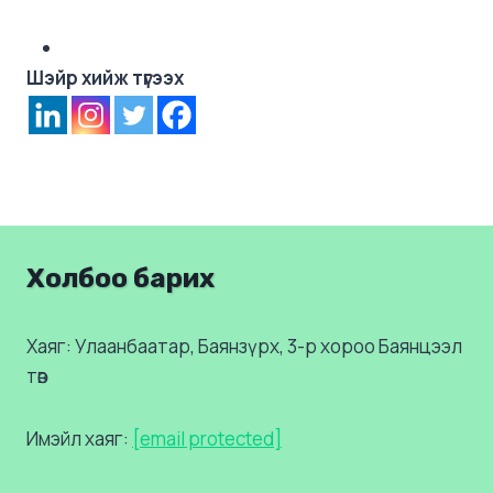
Шэйр хийж түгээх
Холбоо барих
Хаяг: Улаанбаатар, Баянзүрх, 3-р хороо Баянцээл
төв
Имэйл хаяг:
[email protected]