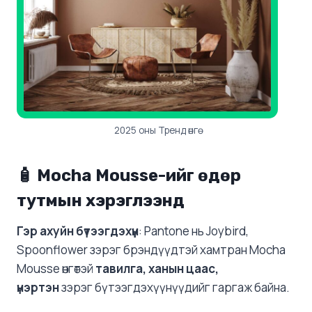
2025 оны Тренд өнгө
🧴 Mocha Mousse-ийг өдөр
тутмын хэрэглээнд
Гэр ахуйн бүтээгдэхүүн
: Pantone нь Joybird,
Spoonflower зэрэг брэндүүдтэй хамтран Mocha
Mousse өнгөтэй
тавилга, ханын цаас,
үнэртэн
зэрэг бүтээгдэхүүнүүдийг гаргаж байна. ​