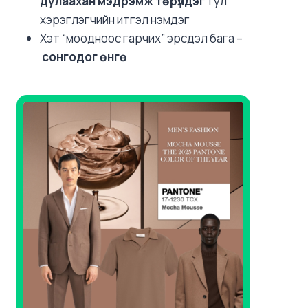
дулаахан мэдрэмж төрүүлдэг
тул
хэрэглэгчийн итгэл нэмдэг
Хэт “моодноос гарчих” эрсдэл бага –
сонгодог өнгө