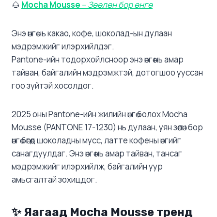
🌰
Mocha Mousse
–
Зөөлөн бор өнгө
Энэ өнгө нь какао, кофе, шоколад-ын дулаан
мэдрэмжийг илэрхийлдэг.
Pantone-ийн тодорхойлсноор энэ өнгө нь амар
тайван, байгалийн мэдрэмжтэй, дотогшоо ууссан
гоо зүйтэй хосолдог.
2025 оны Pantone-ийн жилийн өнгө болох Mocha
Mousse (PANTONE 17-1230) нь дулаан, уян зөөлөн бор
өнгө бөгөөд шоколадны мусс, латте кофены өнгийг
санагдуулдаг. Энэ өнгө нь амар тайван, тансаг
мэдрэмжийг илэрхийлж, байгалийн уур
амьсгалтай зохицдог.​
✨
Яагаад Mocha Mousse тренд