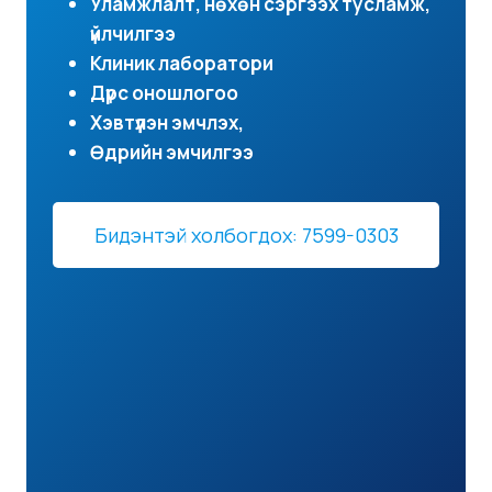
Уламжлалт, нөхөн сэргээх тусламж,
үйлчилгээ
Клиник лаборатори
Дүрс оношлогоо
Хэвтүүлэн эмчлэх,
Өдрийн эмчилгээ
Бидэнтэй холбогдох: 7599-0303