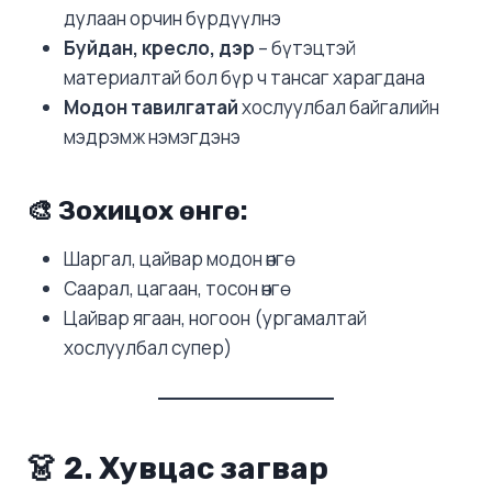
дулаан орчин бүрдүүлнэ
Буйдан, кресло, дэр
– бүтэцтэй
материалтай бол бүр ч тансаг харагдана
Модон тавилгатай
хослуулбал байгалийн
мэдрэмж нэмэгдэнэ
🎨 Зохицох өнгө:
Шаргал, цайвар модон өнгө
Саарал, цагаан, тосон өнгө
Цайвар ягаан, ногоон (ургамалтай
хослуулбал супер)
👗 2.
Хувцас загвар