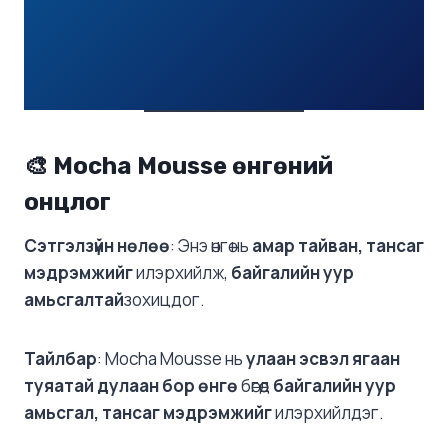
🎨 Mocha Mousse өнгөний
онцлог
Сэтгэлзүйн нөлөө
: Энэ өнгө нь
амар тайван, тансаг
мэдрэмжийг
илэрхийлж,
байгалийн уур
амьсгалтай
зохицдог. ​
Тайлбар
: Mocha Mousse нь
улаан эсвэл ягаан
туяатай дулаан бор өнгө
бөгөөд
байгалийн уур
амьсгал, тансаг мэдрэмжийг
илэрхийлдэг.