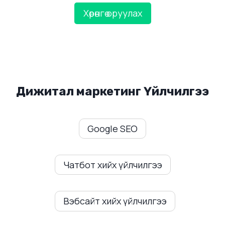
Хөрөнгө оруулах
Дижитал маркетинг Үйлчилгээ
Google SEO
Чатбот хийх үйлчилгээ
Вэбсайт хийх үйлчилгээ