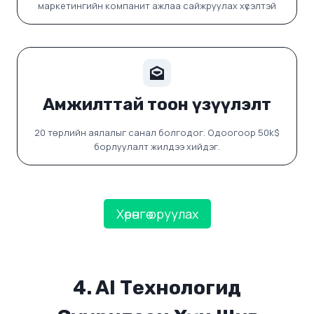
маркетингийн компанит ажлаа сайжруулах хүсэлтэй
Амжилттай тоон үзүүлэлт
20 төрлийн аялалыг санал болгодог. Одоогоор 50k$
борлуулалт жилдээ хийдэг.
Хөрөнгө оруулах
4. AI Технологид