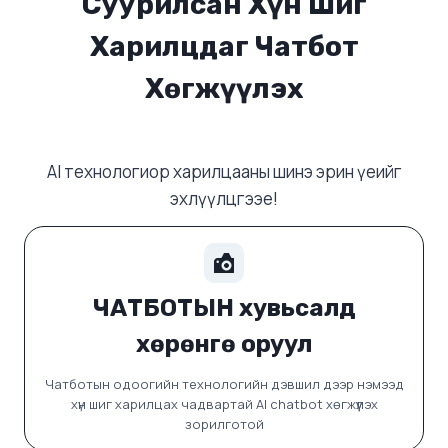
Суурилсан Хүн Шиг
Харилцдаг Чатбот
Хөгжүүлэх
AI технологиор харилцааны шинэ эрин үеийг
эхлүүлцгээе!
ЧАТБОТЫН хувьсалд
хөрөнгө оруул
Чатботын одоогийн технологийн дэвшил дээр нэмээд
хүн шиг харилцах чадвартай AI chatbot хөгжүүлэх
зорилготой