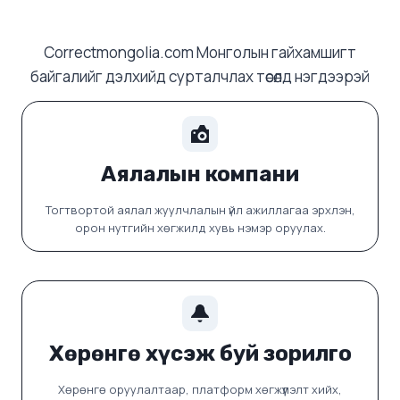
Correctmongolia.com Монголын гайхамшигт
байгалийг дэлхийд сурталчлах төсөлд нэгдээрэй
Аялалын компани
Тогтвортой аялал жуулчлалын үйл ажиллагаа эрхлэн,
орон нутгийн хөгжилд хувь нэмэр оруулах.
Хөрөнгө хүсэж буй зорилго
Хөрөнгө оруулалтаар, платформ хөгжүүлэлт хийх,