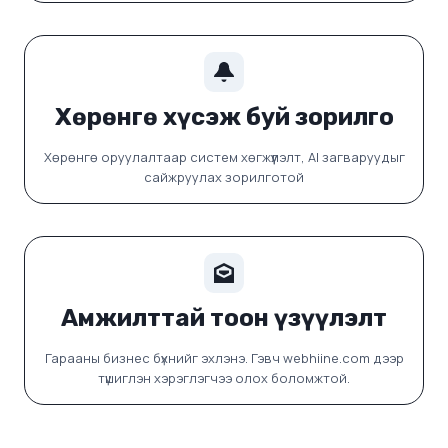
Хөрөнгө хүсэж буй зорилго
Хөрөнгө оруулалтаар систем хөгжүүлэлт, AI загваруудыг
сайжруулах зорилготой
Амжилттай тоон үзүүлэлт
Гарааны бизнес бүхнийг эхлэнэ. Гэвч webhiine.com дээр
түшиглэн хэрэглэгчээ олох боломжтой.