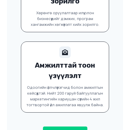
зорилго
Хөрөнгө оруулалтаар илүү олон
бизнесүүдийг дэмжих, програм
хангамжийн хөгжүүлэлт хийх зорилго.
Амжилттай тоон
үзүүлэлт
Одоогийн үйлчлүүлэгчид болон амжилтын
кейсүүдтэй. Нийт 200 гаруй байгууллагын
маркетингийн хариуцан сүүлийн 4 жил
тогтвортой үйл ажиллагаа явуулж байна.