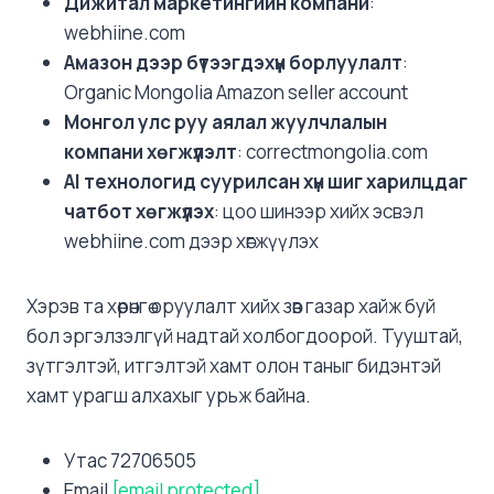
Дижитал маркетингийн компани
:
webhiine.com
Амазон дээр бүтээгдэхүүн борлуулалт
:
Organic Mongolia Amazon seller account
Монгол улс руу аялал жуулчлалын
компани хөгжүүлэлт
: correctmongolia.com
AI технологид суурилсан хүн шиг харилцдаг
чатбот хөгжүүлэх
: цоо шинээр хийх эсвэл
webhiine.com дээр хөгжүүлэх
Хэрэв та хөрөнгө оруулалт хийх зөв газар хайж буй
бол эргэлзэлгүй надтай холбогдоорой. Тууштай,
зүтгэлтэй, итгэлтэй хамт олон таныг бидэнтэй
хамт урагш алхахыг урьж байна.
Утас 72706505
Email
[email protected]