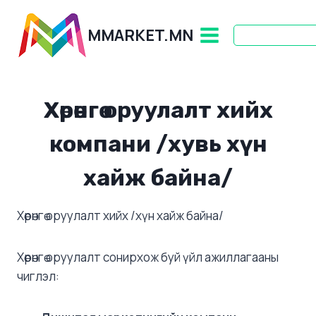
Skip
to
MMARKET.MN
content
Хөрөнгө оруулалт хийх
компани /хувь хүн
хайж байна/
Хөрөнгө оруулалт хийх /хүн хайж байна/
Хөрөнгө оруулалт сонирхож буй үйл ажиллагааны
чиглэл: