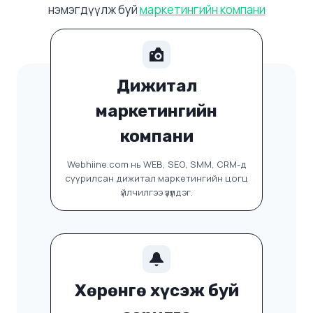
нэмэгдүүлж буй
маркетингийн компани
Дижитал
маркетингийн
компани
Webhiine.com нь WEB, SEO, SMM, CRM-д
суурилсан дижитал маркетингийн цогц
үйлчилгээ үзүүлдэг.
Хөрөнгө хүсэж буй