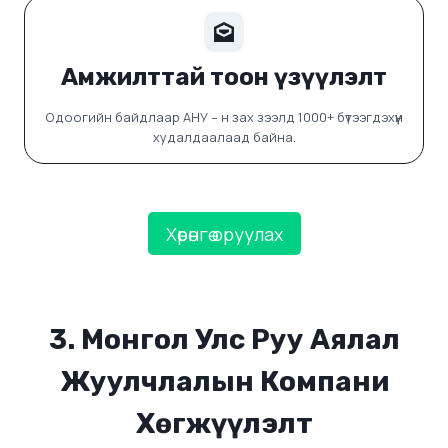
Амжилттай тоон үзүүлэлт
Одоогийн байдлаар АНУ – н зах зээлд 1000+ бүтээгдэхүүн
худалдаалаад байна.
Хөрөнгө оруулах
3. Монгол Улс Руу Аялал
Жуулчлалын Компани
Хөгжүүлэлт