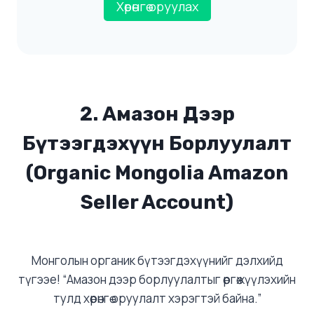
Хөрөнгө оруулах
2. Амазон Дээр
Бүтээгдэхүүн Борлуулалт
(Organic Mongolia Amazon
Seller Account)
Монголын органик бүтээгдэхүүнийг дэлхийд
түгээе! “Амазон дээр борлуулалтыг өргөжүүлэхийн
тулд хөрөнгө оруулалт хэрэгтэй байна.”