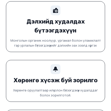
Дэлхийд худалдах
бүтээгдэхүүн
Монголын органик ноолуур, ургамал болон уламжлалт
гар урлалын бүтээгдэхүүнийг дэлхийн зах зээлд хүргэх
Хөрөнгө хүсэж буй зорилго
Хөрөнгө оруулалтаар илүү олон бүтээгдэхүүн худалддаг
болох зорилготой.