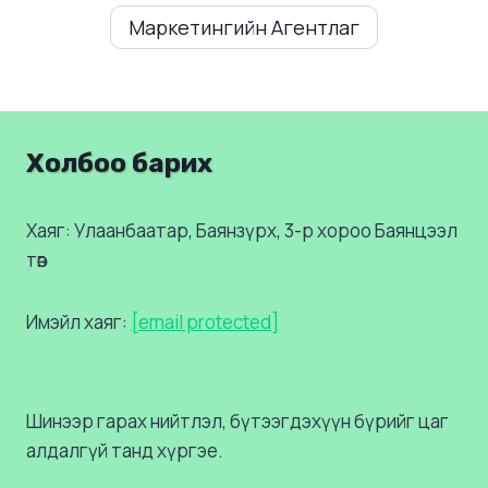
Маркетингийн Агентлаг
Холбоо барих
Хаяг: Улаанбаатар, Баянзүрх, 3-р хороо Баянцээл
төв
Имэйл хаяг:
[email protected]
Шинээр гарах нийтлэл, бүтээгдэхүүн бүрийг цаг
алдалгүй танд хүргэе.