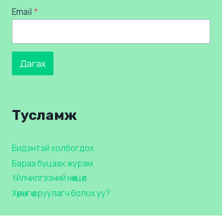
Email
*
Дагах
Тусламж
Бидэнтэй холбогдох
Бараа буцаах журам
Үйлчилгээний нөхцөл
Хөрөнгө оруулагч болох уу?