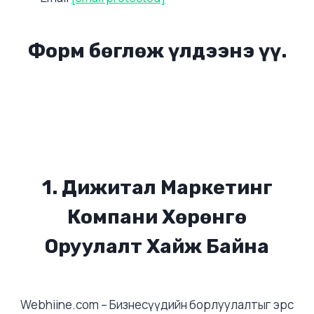
Форм бөглөж үлдээнэ үү.
1. Дижитал Маркетинг
Компани Хөрөнгө
Оруулалт Хайж Байна
Webhiine.com – Бизнесүүдийн борлуулалтыг эрс