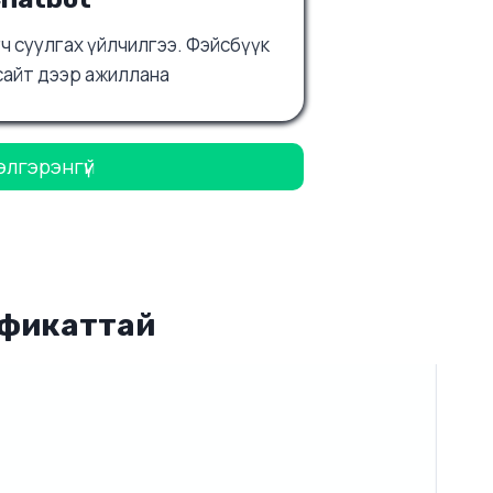
ч суулгах үйлчилгээ. Фэйсбүүк
сайт дээр ажиллана
элгэрэнгүй
ификаттай