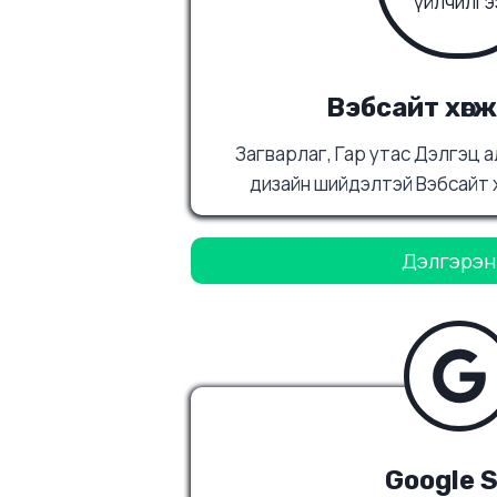
Вэбсайт хөг
Загварлаг, Гар утас Дэлгэц а
дизайн шийдэлтэй Вэбсайт 
Дэлгэрэнг
Google 