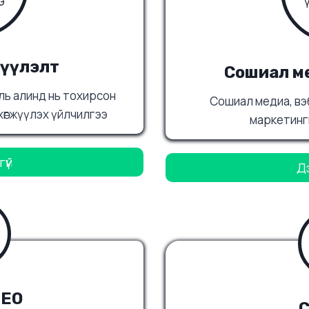
жүүлэлт
Сошиал ме
ль алинд нь тохирсон
Сошиал медиа, вэ
хөгжүүлэх үйлчилгээ
маркетинг
үй
Д
SEO
C