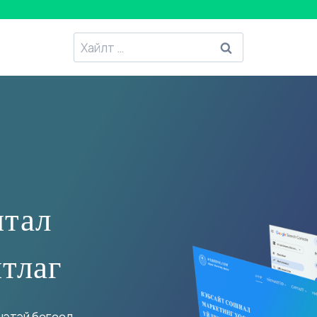
Хайлтанд
:
итал
тлаг
энэтэй бөгөөд