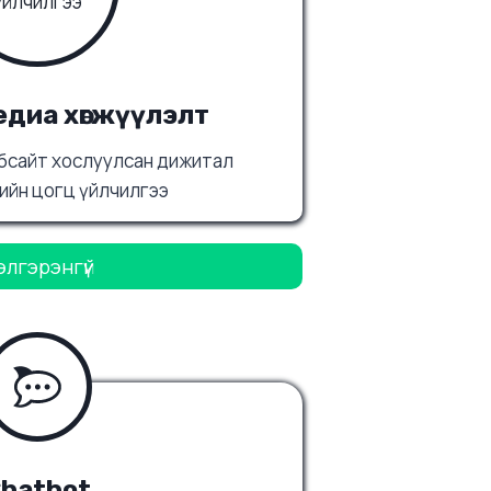
диа хөгжүүлэлт
бсайт хослуулсан дижитал
ийн цогц үйлчилгээ
элгэрэнгүй
hatbot