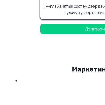
Гүүглэ Хайлтын систем дээр вэб
түлхүүр үгээр оновч
Дэлгэрэнг
Маркетин