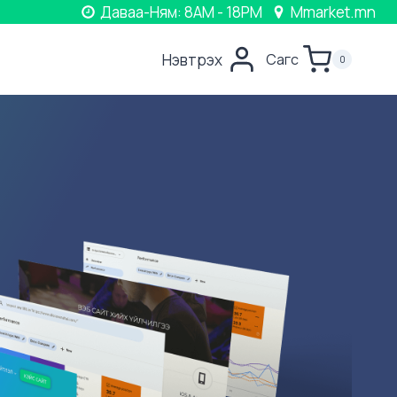
Даваа-Ням: 8AM - 18PM
Mmarket.mn
Нэвтрэх
Сагс
0