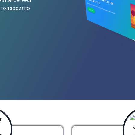
 гол зорилго