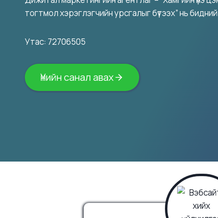
тогтмол хэрэглэгчийн урсгалыг бүтээх” нь бидний
Утас: 72706505
Үнийн санал авах