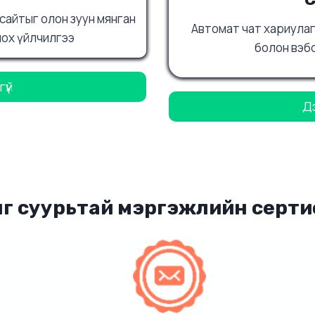
сайтыг олон зуун мянган
Автомат чат хариулаг
лох үйлчилгээ
болон вэб
үй
Д
г суурьтай мэргэжлийн серт