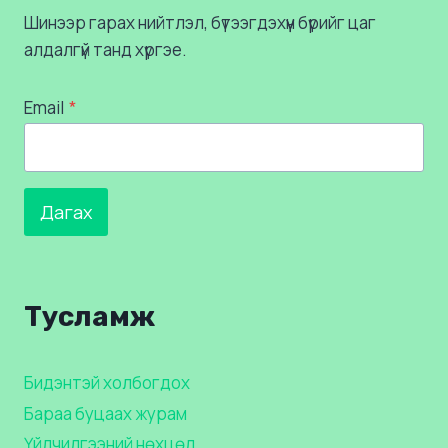
Шинээр гарах нийтлэл, бүтээгдэхүүн бүрийг цаг
алдалгүй танд хүргэе.
Email
*
Дагах
Тусламж
Бидэнтэй холбогдох
Бараа буцаах журам
Үйлчилгээний нөхцөл