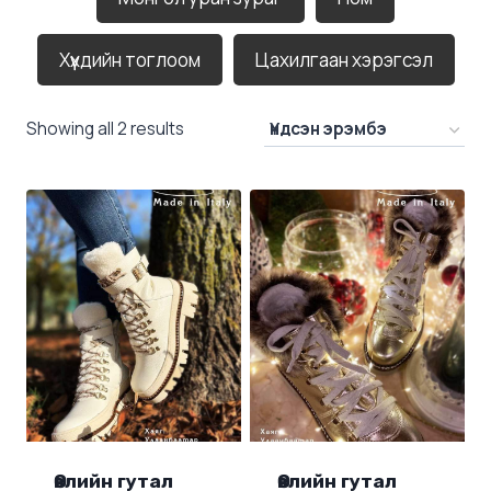
Хүүхдийн тоглоом
Цахилгаан хэрэгсэл
Showing all 2 results
Өвлийн гутал
Өвлийн гутал