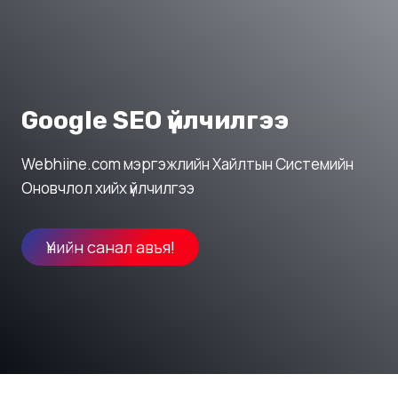
Google SEO үйлчилгээ
Webhiine.com мэргэжлийн Хайлтын Системийн
Оновчлол хийх үйлчилгээ
Үнийн санал авъя!