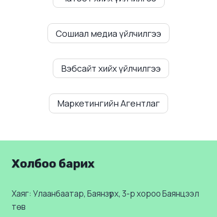
Сошиал медиа үйлчилгээ
Вэбсайт хийх үйлчилгээ
Маркетингийн Агентлаг
Холбоо барих
Хаяг: Улаанбаатар, Баянзүрх, 3-р хороо Баянцээл
төв