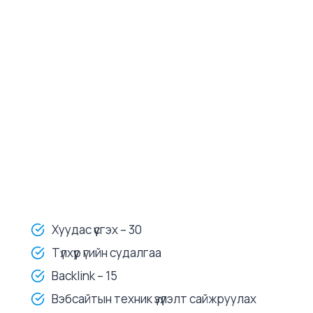
Хуудас үүсгэх – 30
Түлхүүр үгийн судалгаа
Backlink – 15
Вэбсайтын техник үзүүлэлт сайжруулах