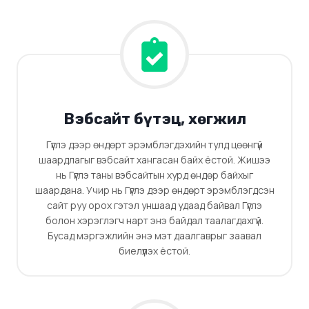
Вэбсайт бүтэц, хөгжил
Гүүглэ дээр өндөрт эрэмблэгдэхийн тулд цөөнгүй
шаардлагыг вэбсайт хангасан байх ёстой. Жишээ
нь Гүүглэ таны вэбсайтын хурд өндөр байхыг
шаардана. Учир нь Гүүглэ дээр өндөрт эрэмблэгдсэн
сайт руу орох гэтэл уншаад удаад байвал Гүүглэ
болон хэрэглэгч нарт энэ байдал таалагдахгүй.
Бусад мэргэжлийн энэ мэт даалгаврыг заавал
биелүүлэх ёстой.