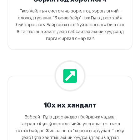
Гүүглэ Хайлтын систем нь зорилтод хэрэглэгчийг
олоход туслана. “3 өрөө байр” гэж Гүүглэ дээр хайж
буй хэрэглэгч Байр авах гэж буй хэрэглэгч биш гэж
үү? Тэгвэл энэ хайлт дээр вэбсайтаа эхний хуудсанд
гаргаж ирвэл ямар вэ?
10х их хандалт
Вэбсайт Гүүглэ дээр өндөрт байршиж чадвал
тасралтгүй үнэгүй хэрэглэгчийн урсгалыг тогтмол
татаж байдаг. Жишээ нь та “хөрөнгө оруулалт” түлхүүр
үгээр Гүүглэ хайлтын эхний хуудсанд гарч чадвал