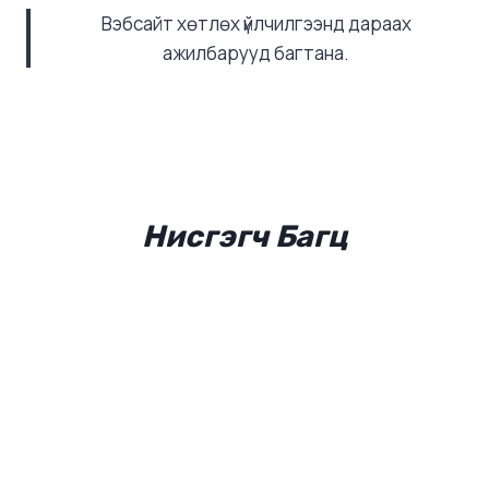
Вэбсайт хөтлөх үйлчилгээнд дараах
ажилбарууд багтана.
Нисгэгч
Багц