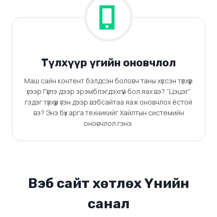
Түлхүүр үгийн оновчлол
Маш сайн контент бэлдсэн боловч таны хүссэн түлхүүр
үгээр Гүүглэ дээр эрэмблэгдэхгүй бол яах вэ? “Цэцэг”
гэдэг түлхүүр үгэн дээр вэбсайтаа яаж оновчлох ёстой
вэ? Энэ бүх арга техникийг Хайлтын системийн
оновчлол гэнэ.
Вэб сайт хөтлөх Үнийн
санал