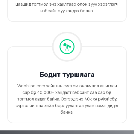
цаашид тогтмол энэ хайлтаар олон зуун хэрэглэгч
вэбсайт руу хандах болно.
Бодит туршлага
Webhiine.com хайлтын систем оновчлол ашиглан
сар бүр 40,000+ хандалт вэбсайт даа сар бүр
тогтмол авдаг байна. Эргээд энэ 40к хүн рүү Фэйсбүүк
сурталчилгаа хийж борлуулалтаа улам нэмэгдүүлдэг
байна.