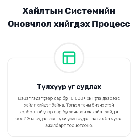
Хайлтын Системийн
Оновчлол хийгдэх Процесс
Түлхүүр үг судлах
Цэцэг гэдэг үгээр сар бүр 10,000+ хүн Гүүглэ дээрээс
хайлт хийдэг байна. Тэгвэл таны бизнэстэй
холбоотой үгээр сар бүр хичнээн хүн хайлт хийдэг
бол? Энэ судалгааг түлхүүр үгийн судалгаа гэх ба чухал
ажилбарт тооцогдоно.