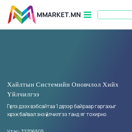
Skip
to
MMARKET.MN
content
Хайлтын Системийн Оновчлол Хийх
Үйлчилгээ
Гүүглэ дээх вэбсайтаа 1 дүгээр байраар гаргахыг
хүсэж байвал энэ үйлчилгээ танд яг тохирно.
Утас: 72706505