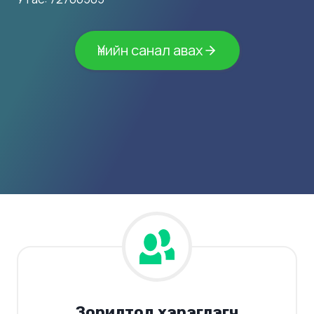
Үнийн санал авах
Зорилтод хэрэглэгч