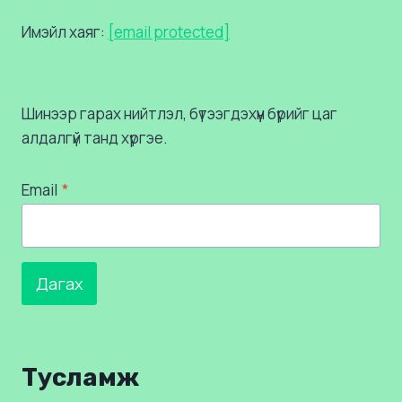
Имэйл хаяг:
[email protected]
Шинээр гарах нийтлэл, бүтээгдэхүүн бүрийг цаг
алдалгүй танд хүргэе.
Email
*
Дагах
Тусламж