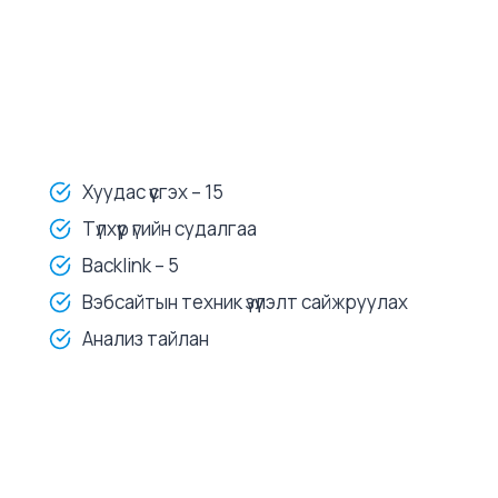
Хуудас үүсгэх – 15
Түлхүүр үгийн судалгаа
Backlink – 5
Вэбсайтын техник үзүүлэлт сайжруулах
Анализ тайлан