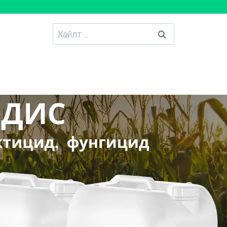
Хайлтанд
: