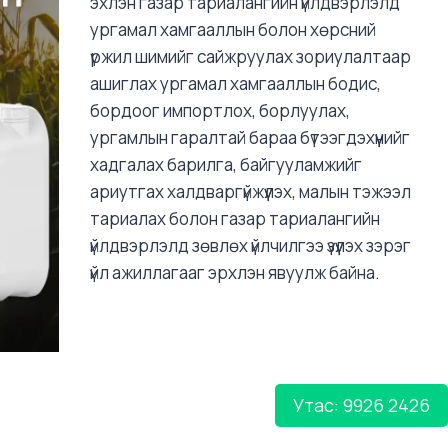
эхлэн газар тариалангийн үйлдвэрлэлд
ургамал хамгааллын болон хөрсний
үржил шимийг сайжруулах зориулалтаар
ашиглах ургамал хамгааллын бодис,
бордоог импортлох, борлуулах,
ургамлын гаралтай бараа бүтээгдэхүүнийг
хадгалах барилга, байгууламжийг
ариутгах халдваргүйжүүлэх, малын тэжээл
тариалах болон газар тариалангийн
үйлдвэрлэлд зөвлөх үйлчилгээ үзүүлэх зэрэг
үйл ажиллагааг эрхлэн явуулж байна.
Утас: 9926 2426