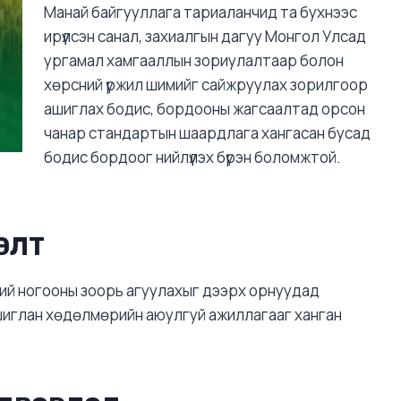
Манай байгууллага тариаланчид та бухнээс
ирүүлсэн санал, захиалгын дагуу Монгол Улсад
ургамал хамгааллын зориулалтаар болон
хөрсний үржил шимийг сайжруулах зорилгоор
ашиглах бодис, бордооны жагсаалтад орсон
чанар стандартын шаардлага хангасан бусад
бодис бордоог нийлүүлэх бүрэн боломжтой.
ЭЛТ
ний ногооны зоорь агуулахыг дээрх орнуудад
шиглан хөдөлмөрийн аюулгуй ажиллагааг ханган