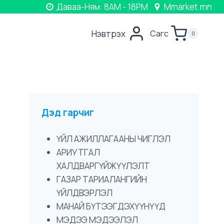
Даваа-Ням: 8AM - 18PM
Mmarket.mn
Нэвтрэх
Сагс
0
Дэд гарчиг
ҮЙЛ АЖИЛЛАГААНЫ ЧИГЛЭЛ
АРИУТГАЛ
ХАЛДВАРГҮЙЖҮҮЛЭЛТ
ГАЗАР ТАРИАЛАНГИЙН
ҮЙЛДВЭРЛЭЛ
МАНАЙ БҮТЭЭГДЭХҮҮНҮҮД
МЭДЭЭ МЭДЭЭЛЭЛ