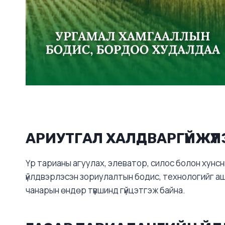
АРИУТГАЛ ХАЛДВАРГҮЙЖҮҮЛ
Үр тарианы агуулах, элеватор, силос болон хунс
үйлдвэрлэсэн зориулалтын бодис, технологийг а
чанарын өндөр түвшинд гүйцэтгэж байна.