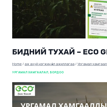
БИДНИЙ ТУХАЙ – ECO G
Home
/
аж ахуй нэгжин үйл ажиллагаа
/
Ургамал хамгаал
УРГАМАЛ ХАМГААЛАЛ, БОРДОО