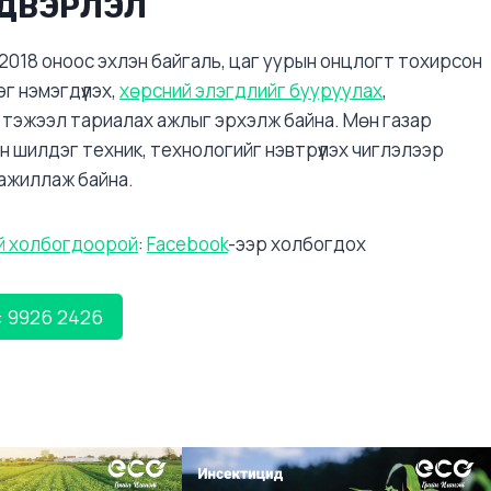
ЛДВЭРЛЭЛ
н 2018 оноос эхлэн байгаль, цаг уурын онцлогт тохирсон
г нэмэгдүүлэх,
хөрсний элэгдлийг бууруулах
,
тэжээл тариалах ажлыг эрхэлж байна. Мөн газар
йн шилдэг техник, технологийг нэвтрүүлэх чиглэлээр
ажиллаж байна.
й холбогдоорой
:
Facebook
-ээр холбогдох
: 9926 2426