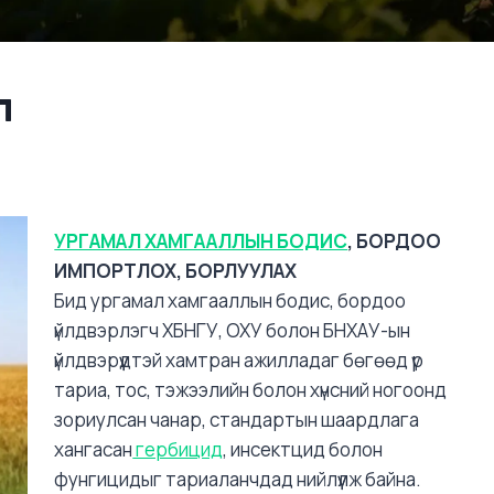
Л
УРГАМАЛ ХАМГААЛЛЫН БОДИС
, БОРДОО
ИМПОРТЛОХ, БОРЛУУЛАХ
Бид ургамал хамгааллын бодис, бордоо
үйлдвэрлэгч ХБНГУ, ОХУ болон БНХАУ-ын
үйлдвэрүүдтэй хамтран ажилладаг бөгөөд үр
тариа, тос, тэжээлийн болон хүнсний ногоонд
зориулсан чанар, стандартын шаардлага
хангасан
гербицид
, инсектцид болон
фунгицидыг тариаланчдад нийлүүлж байна.