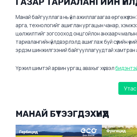
ГАЗАР ТАРИАЛАНГИЙН ҮЙ
Манай байгууллага нь үйл ажиллагаагаа өргөжүүлэ
арга, технологийг ашиглан ургацын чанар, хэмжээ
цөлжилтийг зогсооход онцгойлон анхаарч малын 
тариалангийн үйлдвэрлэлд ашиглаж буй сүүлийн үеи
эрдэм шинжилгээний байгууллагуудтай хамтран 
Үржил шимтэй арвин ургац авахыг хүсвэл
бидэнтэ
Утас
МАНАЙ БҮТЭЭГДЭХҮҮНҮҮД