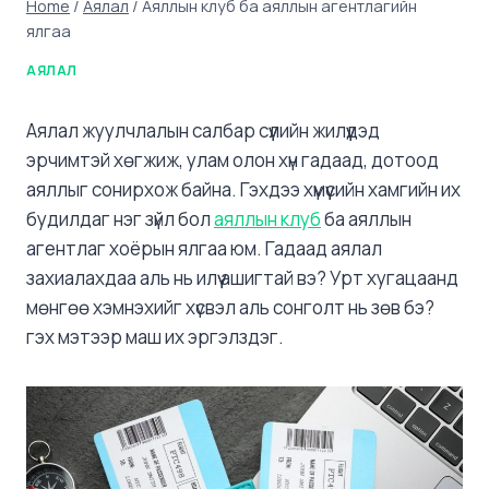
Home
/
Аялал
/
Аяллын клуб ба аяллын агентлагийн
ялгаа
АЯЛАЛ
Аялал жуулчлалын салбар сүүлийн жилүүдэд
эрчимтэй хөгжиж, улам олон хүн гадаад, дотоод
аяллыг сонирхож байна. Гэхдээ хүмүүсийн хамгийн их
будилдаг нэг зүйл бол
аяллын клуб
ба аяллын
агентлаг хоёрын ялгаа юм. Гадаад аялал
захиалахдаа аль нь илүү ашигтай вэ? Урт хугацаанд
мөнгөө хэмнэхийг хүсвэл аль сонголт нь зөв бэ?
гэх мэтээр маш их эргэлздэг.