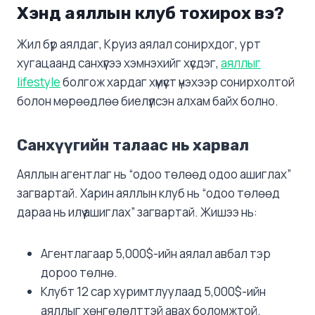
Хэнд аяллын клуб тохирох вэ?
Жил бүр аялдаг, Круиз аялал сонирхдог, урт
хугацаанд санхүүгээ хэмнэхийг хүсдэг,
аяллыг
lifestyle
болгож хардаг хүмүүст үнэхээр сонирхолтой
болон мөрөөдлөө биелүүлсэн алхам байх болно.
Санхүүгийн талаас нь харвал
Аяллын агентлаг нь “одоо төлөөд одоо ашиглах”
загвартай. Харин аяллын клуб нь “одоо төлөөд
дараа нь илүү ашиглах” загвартай. Жишээ нь:
Агентлагаар 5,000$-ийн аялал авбал тэр
дороо төлнө.
Клубт 12 сар хуримтлуулаад 5,000$-ийн
аяллыг хөнгөлөлттэй авах боломжтой.