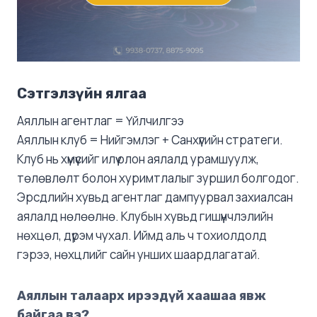
Сэтгэлзүйн ялгаа
Аяллын агентлаг = Үйлчилгээ
Аяллын клуб = Нийгэмлэг + Санхүүгийн стратеги.
Клуб нь хүмүүсийг илүү олон аялалд урамшуулж,
төлөвлөлт болон хуримтлалыг зуршил болгодог.
Эрсдлийн хувьд агентлаг дампуурвал захиалсан
аялалд нөлөөлнө. Клубын хувьд гишүүнчлэлийн
нөхцөл, дүрэм чухал. Иймд аль ч тохиолдолд
гэрээ, нөхцлийг сайн унших шаардлагатай.
Аяллын талаарх ирээдүй хаашаа явж
байгаа вэ?