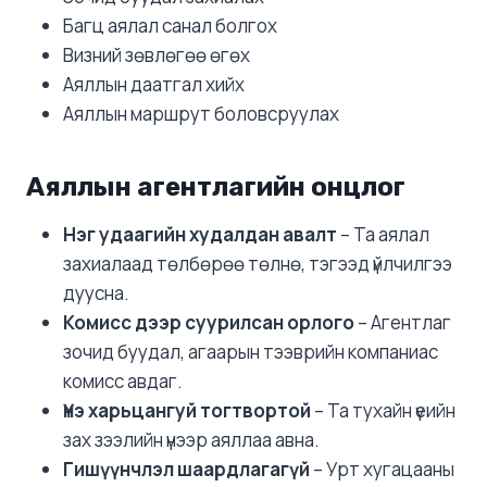
Багц аялал санал болгох
Визний зөвлөгөө өгөх
Аяллын даатгал хийх
Аяллын маршрут боловсруулах
Аяллын агентлагийн онцлог
Нэг удаагийн худалдан авалт
– Та аялал
захиалаад төлбөрөө төлнө, тэгээд үйлчилгээ
дуусна.
Комисс дээр суурилсан орлого
– Агентлаг
зочид буудал, агаарын тээврийн компаниас
комисс авдаг.
Үнэ харьцангуй тогтвортой
– Та тухайн үеийн
зах зээлийн үнээр аяллаа авна.
Гишүүнчлэл шаардлагагүй
– Урт хугацааны