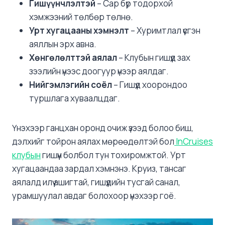
Гишүүнчлэлтэй
– Сар бүр тодорхой
хэмжээний төлбөр төлнө.
Урт хугацааны хэмнэлт
– Хуримтлал үүсгэн
аяллын эрх авна.
Хөнгөлөлттэй аялал
– Клубын гишүүд зах
зээлийн үнээс доогуур үнээр аялдаг.
Нийгэмлэгийн соёл
– Гишүүд хоорондоо
туршлага хуваалцдаг.
Үнэхээр ганцхан оронд очиж үзээд болоо биш,
дэлхийг тойрон аялах мөрөөдөлтэй бол
InCruises
клубын
гишүүн болбол тун тохиромжтой. Урт
хугацаандаа зардал хэмнэнэ. Круиз, тансаг
аялалд илүү ашигтай, гишүүдийн тусгай санал,
урамшуулал авдаг болохоор үнэхээр гоё.