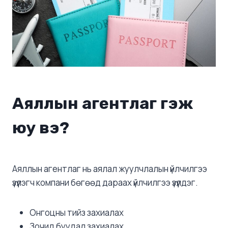
Аяллын агентлаг гэж
юу вэ?
Аяллын агентлаг нь аялал жуулчлалын үйлчилгээ
үзүүлэгч компани бөгөөд дараах үйлчилгээ үзүүлдэг.
Онгоцны тийз захиалах
Зочид буудал захиалах