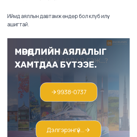
Иймд аяллын давтамж өндөр бол клуб илүү
ашигтай.
МӨРӨӨДЛИЙН АЯЛАЛЫГ
ХАМТДАА БҮТЭЭЕ.
9938-0737
Дэлгэрэнгүй…