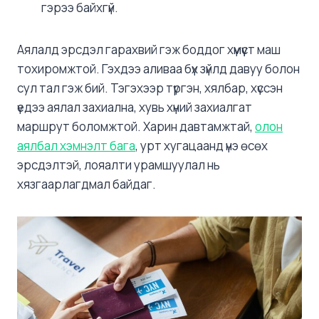
гэрээ байхгүй.
Аялалд эрсдэл гарахвий гэж боддог хүмүүст маш
тохиромжтой. Гэхдээ аливаа бүх зүйлд давуу болон
сул тал гэж бий. Тэгэхээр түргэн, хялбар, хүссэн
үедээ аялал захиална, хувь хүний захиалгат
маршрут боломжтой. Харин давтамжтай,
олон
аялбал хэмнэлт бага
, урт хугацаанд үнэ өсөх
эрсдэлтэй, лояалти урамшуулал нь
хязгаарлагдмал байдаг.