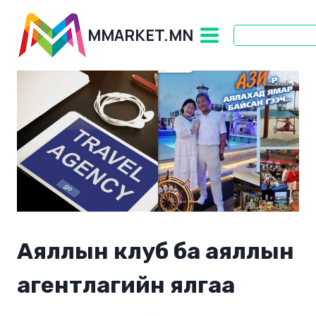
Skip
to
MMARKET.MN
content
Аяллын клуб ба аяллын
агентлагийн ялгаа