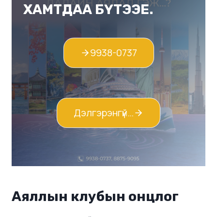
ХАМТДАА БҮТЭЭЕ.
9938-0737
Дэлгэрэнгүй…
Аяллын клубын онцлог