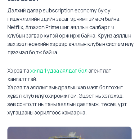
Дэлхий даяар subscription economy буюу
гишүүнчлэлийн эдийн засаг эрчимтэй өсч байна.
Netflix, Amazon Prime шиг аяллын салбарт ч
клубын загвар хүчтэй орж ирж байна. Круиз аяллын
зах зээл өсөхийн хэрээр аяллын клубын систем илүү
түгээмэл болж байна.
Хэрэв та
жилд 1 удаа аялдаг бол
агентлаг
хангалттай.
Хэрэв та аяллыг амьдралын хэв маяг болгохыг
хүсвэл клуб илүү тохиромжтой. Эцэст нь хэлэхэд,
зөв сонголт нь таны аяллын давтамж, төсөв, урт
хугацааны зорилгоос хамаарна.