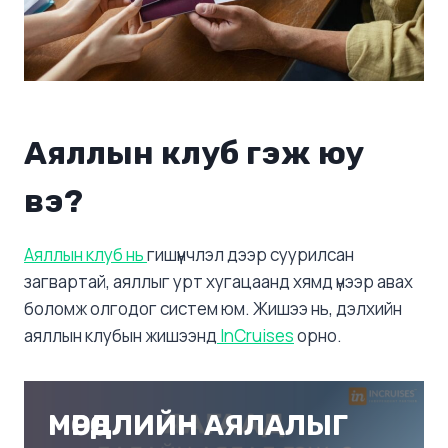
Аяллын клуб гэж юу
вэ?
Аяллын клуб нь
гишүүнчлэл дээр суурилсан
загвартай, аяллыг урт хугацаанд хямд үнээр авах
боломж олгодог систем юм. Жишээ нь, дэлхийн
аяллын клубын жишээнд
InCruises
орно.
МӨРӨӨДЛИЙН АЯЛАЛЫГ