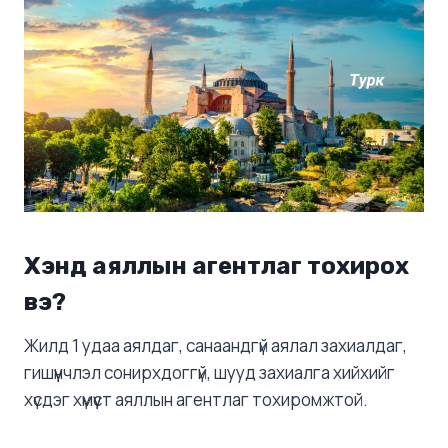
Хэнд аяллын агентлаг тохирох
вэ?
Жилд 1 удаа аялдаг, санаандгүй аялал захиалдаг,
гишүүнчлэл сонирхдоггүй, шууд захиалга хийхийг
хүсдэг хүмүүст аяллын агентлаг тохиромжтой.