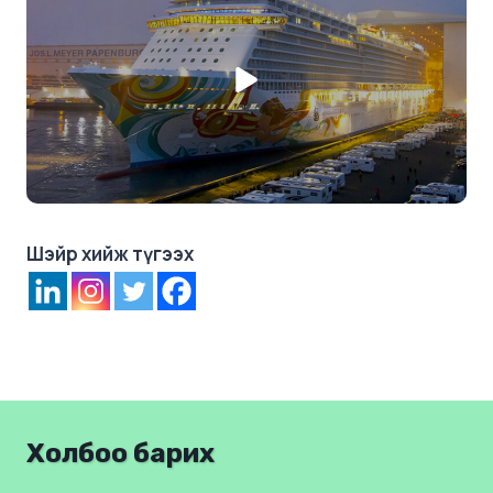
Шэйр хийж түгээх
Холбоо барих