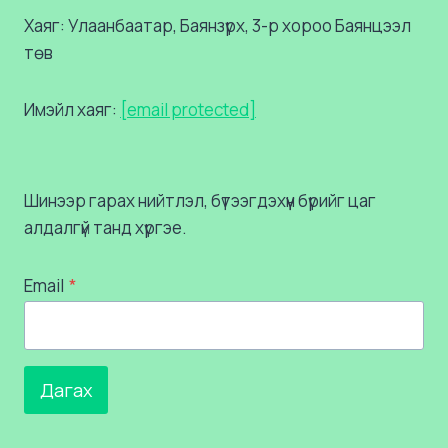
Хаяг: Улаанбаатар, Баянзүрх, 3-р хороо Баянцээл
төв
Имэйл хаяг:
[email protected]
Шинээр гарах нийтлэл, бүтээгдэхүүн бүрийг цаг
алдалгүй танд хүргэе.
Email
*
Дагах