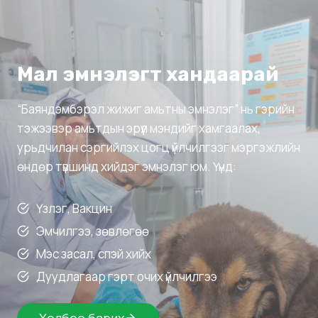
Мал эмнэлэгт хандаарай
“Баяндэмбэрэл жижиг амьтны эмнэлэг” нь гэрийн
тэжээвэр амьтдын эрүүл мэндийг хамгаалах,
урьдчилан сэргийлэх цогц үйлчилгээг мэргэжлийн
өндөр түвшинд хийдэг эмнэлэг юм. Үүнд:
Үзлэг, Вакцин
Эмчилгээ, зөвлөгөө
Мэс засал, спэй хийх
Дуудлагаар гэрт очих үйлчилгээ