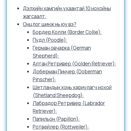
Дэлхийн хамгийн ухаантай 10 нохойны
жагсаалт:
Онцлог шинж нь юу вэ?
Бордер Колли (Border Collie):
Пудл (Poodle):
Герман овчарка (German
Shepherd):
Алтан Ретривер (Golden Retriever):
Доберман Пинчер (Doberman
Pinscher):
Шетландын хонь хариулагч нохой
(Shetland Sheepdog):
Лабрадор Ретривер (Labrador
Retriever):
Папильон (Papillon):
Ротвейлер (Rottweiler):