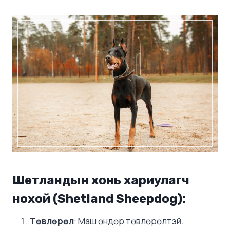
Шетландын хонь хариулагч
нохой (Shetland Sheepdog)
:
Төвлөрөл
: Маш өндөр төвлөрөлтэй.