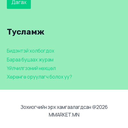
Дагах
Тусламж
Бидэнтэй холбогдох
Бараа буцаах журам
Үйлчилгээний нөхцөл
Хөрөнгө оруулагч болох уу?
Зохиогчийн эрх хамгаалагдсан @2026
MMARKET.MN