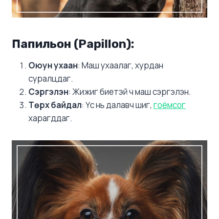
Папильон (Papillon)
:
Оюун ухаан
: Маш ухаалаг, хурдан
суралцдаг.
Сэргэлэн
: Жижиг биетэй ч маш сэргэлэн.
Төрх байдал
: Үс нь далавч шиг,
гоёмсог
харагддаг.