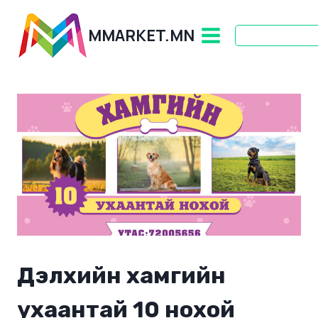
Skip
to
MMARKET.MN
content
Дэлхийн хамгийн
ухаантай 10 нохой