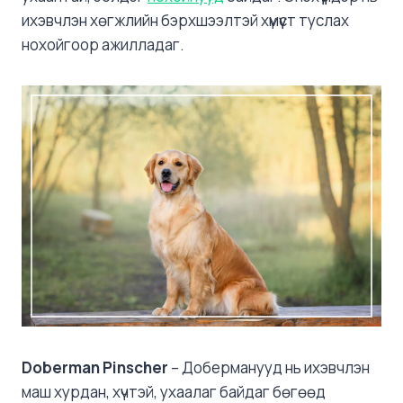
ихэвчлэн хөгжлийн бэрхшээлтэй хүмүүст туслах
нохойгоор ажилладаг.
Doberman Pinscher
– Доберманууд нь ихэвчлэн
маш хурдан, хүчтэй, ухаалаг байдаг бөгөөд