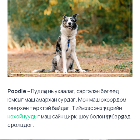
Poodle
– Пудлүүд нь ухаалаг, сэргэлэн бөгөөд
юмсыг маш амархан сурдаг. Мөн маш өхөөрдөм
хөөрхөн төрхтэй байдаг. Тиймээс энэ үүлдрийн
нохойнуудыг
маш сайн цирк, шоу болон үзүүлбэрүүдэд
оролцдог.