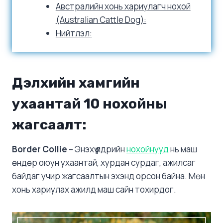
Австралийн хонь хариулагч нохой
(Australian Cattle Dog):
Нийтлэл:
Дэлхийн хамгийн
ухаантай 10 нохойны
жагсаалт:
Border Collie
– Энэхүү үүлдрийн
нохойнууд
нь маш
өндөр оюун ухаантай, хурдан сурдаг, ажилсаг
байдаг учир жагсаалтын эхэнд орсон байна. Мөн
хонь хариулах ажилд маш сайн тохирдог.