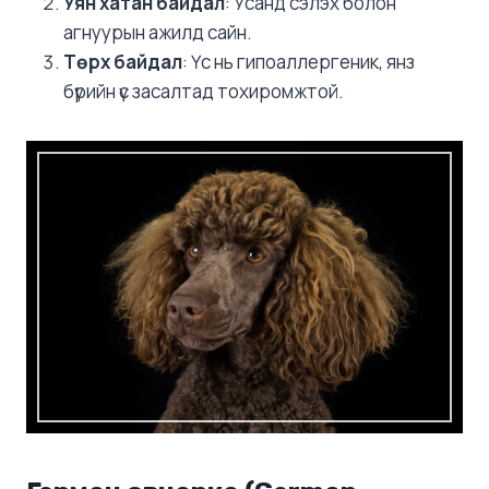
Уян хатан байдал
: Усанд сэлэх болон
агнуурын ажилд сайн.
Төрх байдал
: Үс нь гипоаллергеник, янз
бүрийн үс засалтад тохиромжтой.