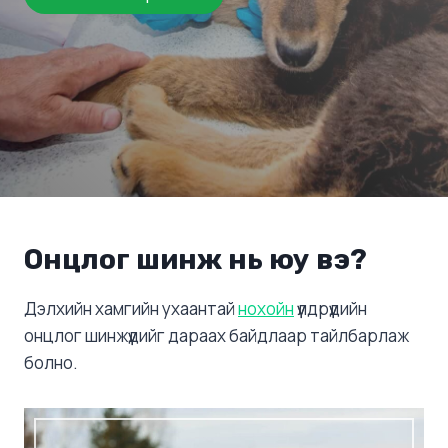
Онцлог шинж нь юу вэ?
Дэлхийн хамгийн ухаантай
нохойн
үүлдрүүдийн
онцлог шинжүүдийг дараах байдлаар тайлбарлаж
болно.