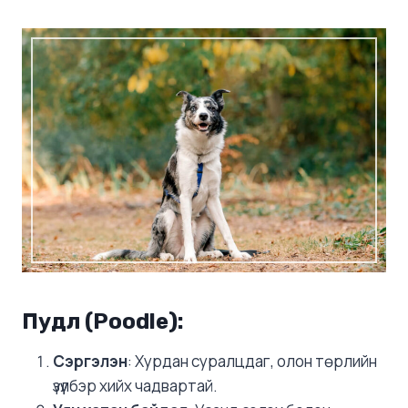
Пудл (Poodle)
:
Сэргэлэн
: Хурдан суралцдаг, олон төрлийн
үзүүлбэр хийх чадвартай.