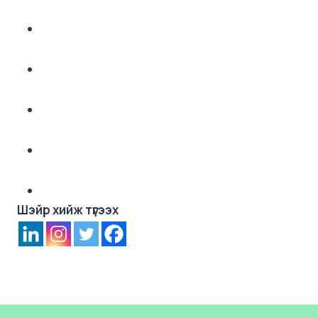
Шэйр хийж түгээх