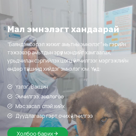
Мал эмнэлэгт хандаарай
“Баяндэмбэрэл жижиг амьтны эмнэлэг” нь гэрийн
тэжээвэр амьтдын эрүүл мэндийг хамгаалах,
урьдчилан сэргийлэх цогц үйлчилгээг мэргэжлийн
өндөр түвшинд хийдэг эмнэлэг юм. Үүнд:
Үзлэг, Вакцин
Эмчилгээ, зөвлөгөө
Мэс засал, спэй хийх
Дуудлагаар гэрт очих үйлчилгээ
Холбоо барих