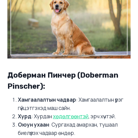
Доберман Пинчер (Doberman
Pinscher)
:
Хамгаалалтын чадвар
: Хамгаалалтын үүрэг
гүйцэтгэхэд маш сайн.
Хурд
: Хурдан
хөдөлгөөнтэй
, эрч хүчтэй.
Оюун ухаан
: Сургахад амархан, тушаал
биелүүлэх чадвар өндөр.