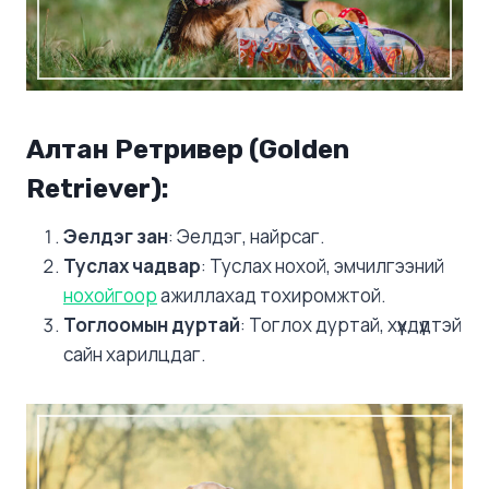
Алтан Ретривер (Golden
Retriever)
:
Эелдэг зан
: Эелдэг, найрсаг.
Туслах чадвар
: Туслах нохой, эмчилгээний
нохойгоор
ажиллахад тохиромжтой.
Тоглоомын дуртай
: Тоглох дуртай, хүүхдүүдтэй
сайн харилцдаг.