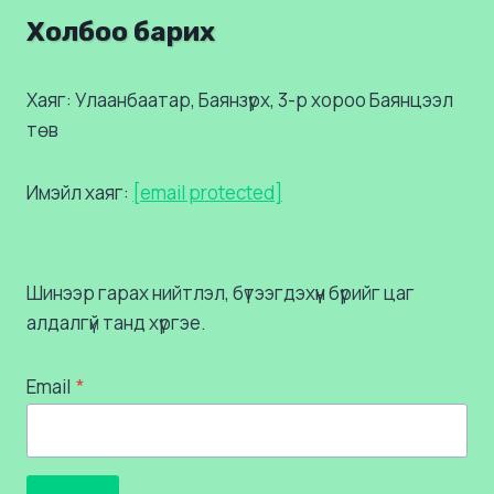
Холбоо барих
Хаяг: Улаанбаатар, Баянзүрх, 3-р хороо Баянцээл
төв
Имэйл хаяг:
[email protected]
Шинээр гарах нийтлэл, бүтээгдэхүүн бүрийг цаг
алдалгүй танд хүргэе.
Email
*