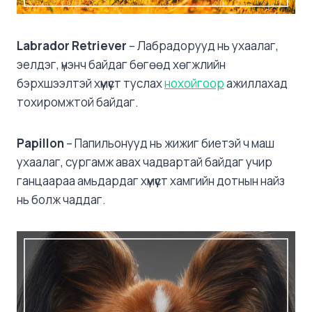
Labrador Retriever
– Лабрадорууд нь ухаалаг,
эелдэг, үнэнч байдаг бөгөөд хөгжлийн
бэрхшээлтэй хүмүүст туслах
нохойгоор
ажиллахад
тохиромжтой байдаг.
Papillon
– Папильонууд нь жижиг биетэй ч маш
ухаалаг, сургамж авах чадвартай байдаг учир
ганцаараа амьдардаг хүмүүст хамгийн дотнын найз
нь болж чаддаг.