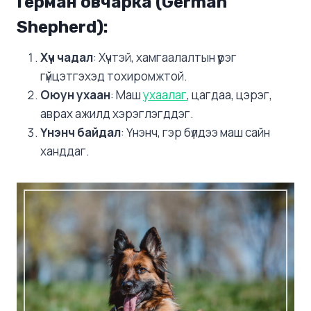
Герман овчарка (German
Shepherd)
:
Хүч чадал
: Хүчтэй, хамгаалалтын үүрэг
гүйцэтгэхэд тохиромжтой.
Оюун ухаан
: Маш
ухаалаг
, цагдаа, цэрэг,
аврах ажилд хэрэглэгддэг.
Үнэнч байдал
: Үнэнч, гэр бүлдээ маш сайн
ханддаг.