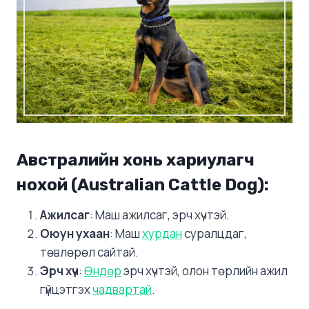
Австралийн хонь хариулагч
нохой (Australian Cattle Dog)
:
Ажилсаг
: Маш ажилсаг, эрч хүчтэй.
Оюун ухаан
: Маш
хурдан
суралцдаг,
төвлөрөл сайтай.
Эрч хүч
:
Өндөр
эрч хүчтэй, олон төрлийн ажил
гүйцэтгэх
чадвартай
.