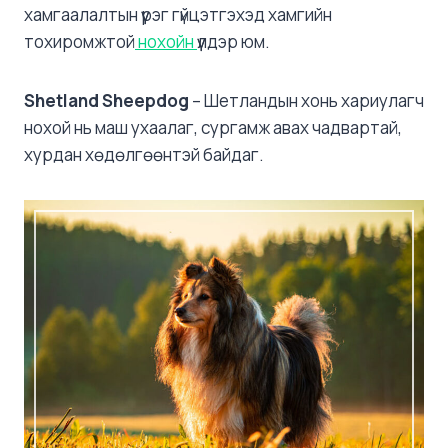
хамгаалалтын үүрэг гүйцэтгэхэд хамгийн
тохиромжтой
нохойн
үүлдэр юм.
Shetland Sheepdog
– Шетландын хонь хариулагч
нохой нь маш ухаалаг, сургамж авах чадвартай,
хурдан хөдөлгөөнтэй байдаг.