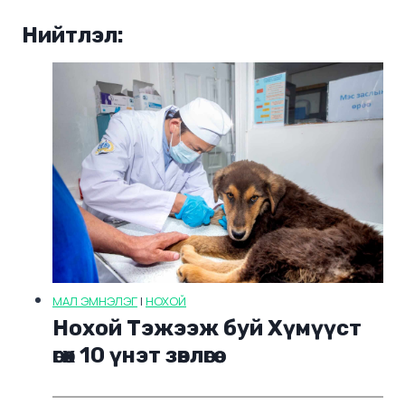
Нийтлэл:
МАЛ ЭМНЭЛЭГ
|
НОХОЙ
Нохой Тэжээж буй Хүмүүст
өгөх 10 үнэт зөвлөгөө