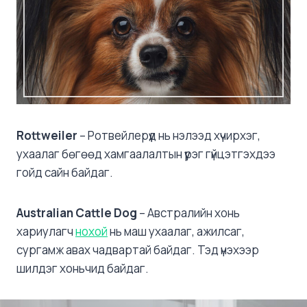
Rottweiler
– Ротвейлерүүд нь нэлээд хүчирхэг,
ухаалаг бөгөөд хамгаалалтын үүрэг гүйцэтгэхдээ
гойд сайн байдаг.
Australian Cattle Dog
– Австралийн хонь
хариулагч
нохой
нь маш ухаалаг, ажилсаг,
сургамж авах чадвартай байдаг. Тэд үнэхээр
шилдэг хоньчид байдаг.