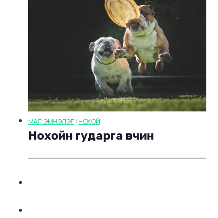
МАЛ ЭМНЭЛЭГ
|
НОХОЙ
Нохойн гударга өвчин