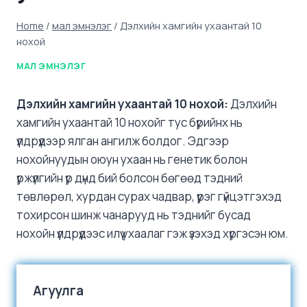
Home
/
мал эмнэлэг
/
Дэлхийн хамгийн ухаантай 10
нохой
МАЛ ЭМНЭЛЭГ
Дэлхийн хамгийн ухаантай 10 нохой:
Дэлхийн
хамгийн ухаантай 10 нохойг тус бүрийнх нь
үүлдрүүдээр ялган ангилж болдог. Эдгээр
нохойнуудын оюун ухаан нь генетик болон
үржүүлгийн үр дүнд бий болсон бөгөөд тэдний
төвлөрөл, хурдан сурах чадвар, үүрэг гүйцэтгэхэд
тохирсон шинж чанарууд нь тэднийг бусад
нохойн үүлдрүүдээс илүү ухаалаг гэж үзэхэд хүргэсэн юм.
Агуулга