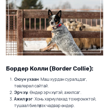
Бордер Колли (Border Collie)
:
Оюун ухаан
: Маш хурдан суралцдаг,
төвлөрөл сайтай.
Эрч хүч
: Өндөр эрч хүчтэй, ажилсаг.
Ажил үүрэг
: Хонь хариулахад тохиромжтой,
тушаал биелүүлэх чадвар өндөр.