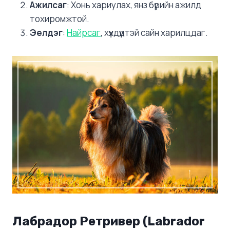
Ажилсаг
: Хонь хариулах, янз бүрийн ажилд
тохиромжтой.
Эелдэг
:
Найрсаг
, хүүхдүүдтэй сайн харилцдаг.
Лабрадор Ретривер (Labrador