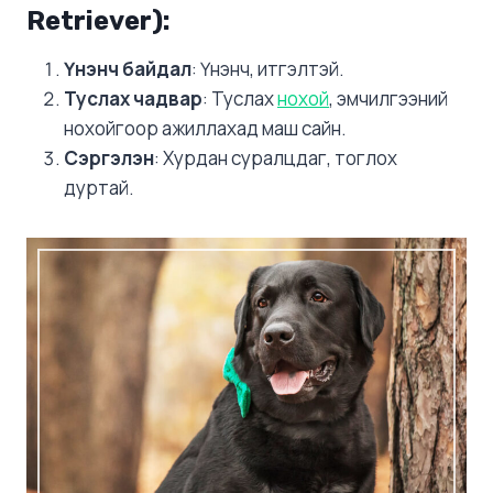
Retriever)
:
Үнэнч байдал
: Үнэнч, итгэлтэй.
Туслах чадвар
: Туслах
нохой
, эмчилгээний
нохойгоор ажиллахад маш сайн.
Сэргэлэн
: Хурдан суралцдаг, тоглох
дуртай.