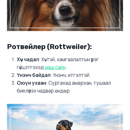
Ротвейлер (Rottweiler)
:
Хүч чадал
: Хүчтэй, хамгаалалтын үүрэг
гүйцэтгэхэд
маш сайн
.
Үнэнч байдал
: Үнэнч, итгэлтэй.
Оюун ухаан
: Сургахад амархан, тушаал
биелүүлэх чадвар өндөр.