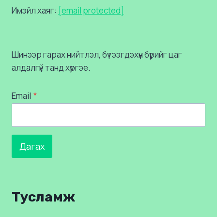
Имэйл хаяг:
[email protected]
Шинээр гарах нийтлэл, бүтээгдэхүүн бүрийг цаг
алдалгүй танд хүргэе.
Email
*
Дагах
Тусламж