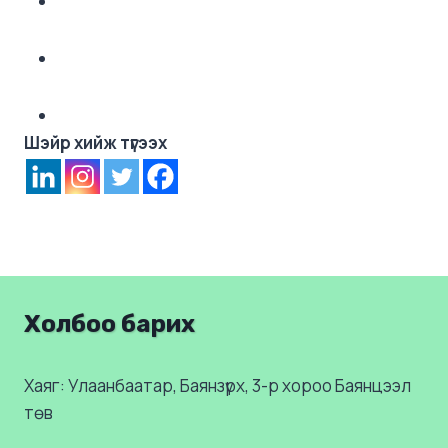
Шэйр хийж түгээх
Холбоо барих
Хаяг: Улаанбаатар, Баянзүрх, 3-р хороо Баянцээл
төв