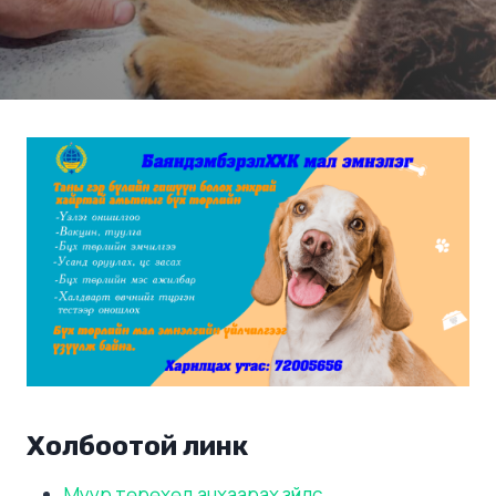
Холбоотой линк
Муур төрөхөд анхаарах зүйлс