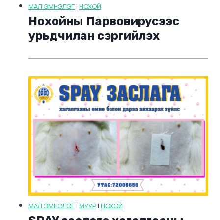
МАЛ ЭМНЭЛЭГ
|
НОХОЙ
Нохойны Парвовирусээс
урьдчилан сэргийлэх
МАЛ ЭМНЭЛЭГ
|
МУУР
|
НОХОЙ