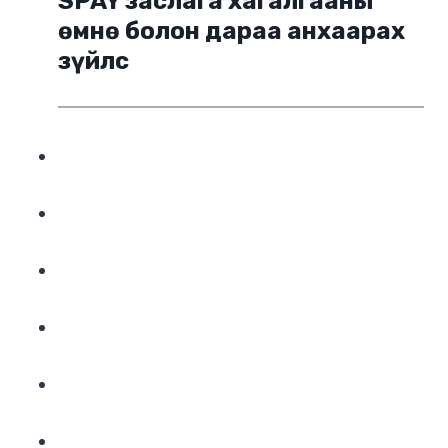
SPAY заслага хагалгааны
өмнө болон дараа анхаарах
зүйлс