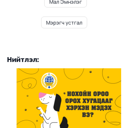
Мал Эмнэлэг
Мэрэгч устгал
Нийтлэл: