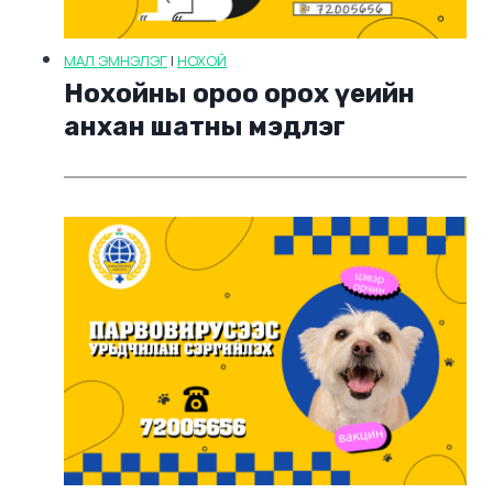
МАЛ ЭМНЭЛЭГ
|
НОХОЙ
Нохойны ороо орох үеийн
анхан шатны мэдлэг