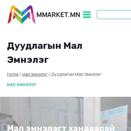
Skip
to
MMARKET.MN
content
Дуудлагын Мал
Эмнэлэг
Home
/
мал эмнэлэг
/
Дуудлагын Мал Эмнэлэг
МАЛ ЭМНЭЛЭГ
Мал эмнэлэгт хандаарай