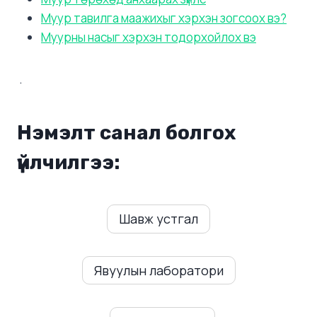
Муур тавилга маажихыг хэрхэн зогсоох вэ?
Муурны насыг хэрхэн тодорхойлох вэ
.
Нэмэлт санал болгох
үйлчилгээ:
Шавж устгал
Явуулын лаборатори