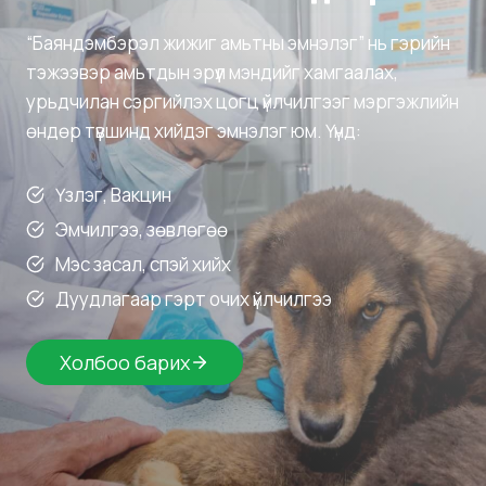
“Баяндэмбэрэл жижиг амьтны эмнэлэг” нь гэрийн
тэжээвэр амьтдын эрүүл мэндийг хамгаалах,
урьдчилан сэргийлэх цогц үйлчилгээг мэргэжлийн
өндөр түвшинд хийдэг эмнэлэг юм. Үүнд:
Үзлэг, Вакцин
Эмчилгээ, зөвлөгөө
Мэс засал, спэй хийх
Дуудлагаар гэрт очих үйлчилгээ
Холбоо барих