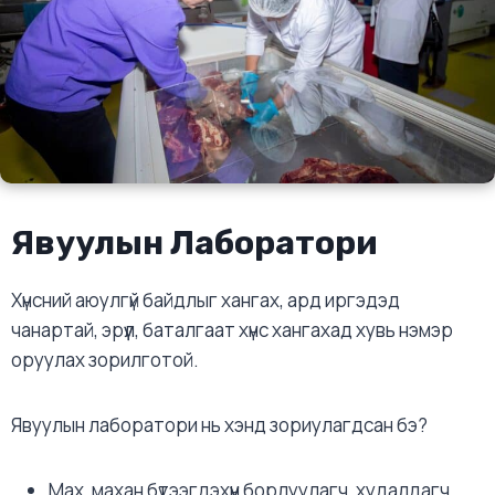
Явуулын Лаборатори
Хүнсний аюулгүй байдлыг хангах, ард иргэдэд
чанартай, эрүүл, баталгаат хүнс хангахад хувь нэмэр
оруулах зорилготой.
Явуулын лаборатори нь хэнд зориулагдсан бэ?
Мах, махан бүтээгдэхүүн борлуулагч, худалдагч