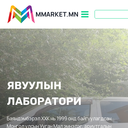
Skip
to
MMARKET.MN
content
ЯВУУЛЫН
ЛАБОРАТОРИ
Баяндэмбэрэл ХХК нь 1999 онд байгуулагдсан
Монгол улсын Ууган Мал эмнэлэг, ариутгалын