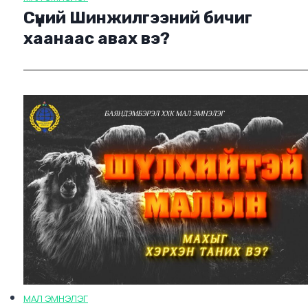
Сүүний Шинжилгээний бичиг
хаанаас авах вэ?
МАЛ ЭМНЭЛЭГ