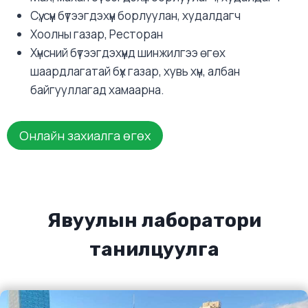
Сүү, сүүн бүтээгдэхүүн борлуулан, худалдагч
Хоолны газар, Ресторан
Хүнсний бүтээгдэхүүнд шинжилгээ өгөх
шаардлагатай бүх газар, хувь хүн, албан
байгууллагад хамаарна.
Онлайн захиалга өгөх
Явуулын лаборатори
танилцуулга