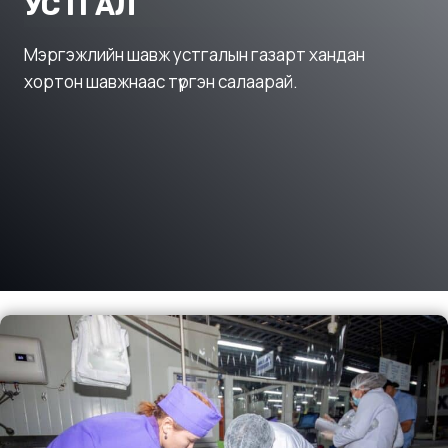
УСТГАЛ
Мэргэжлийн шавж устгалын газарт хандан
хортон шавжнаас түргэн салаарай.