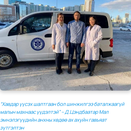
“Хавдар үүсэх шалтгаан бол шинжилгээ баталжаагүй
малын махнаас үүдэлтэй” – Д.Цэндбаатар Мал
эмнэлэгүүдийн анхны хөдөө ах ахуйн гавъяат
зүтгэлтэн