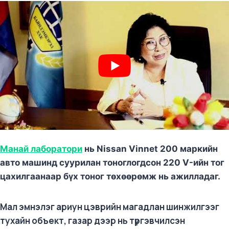
Манай лаборатори
нь Nissan Vinnet 200 маркийн
авто машинд суурилан тоноглогдсон 220 V-ийн тог
цахилгаанаар бүх тоног төхөөрөмж нь ажилладаг.
Мал эмнэлэг ариун цэврийн магадлан шинжилгээг
тухайн объект, газар дээр нь түргэвчилсэн