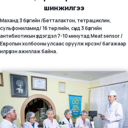
шинжилгээ
Маханд 3 бүлгийн /Бетталактон, тетрациклин,
сульфониламид/ 16 төрлийн, сүүнд 3 бүлгийн
антибиотикын үлдэгдэл 7-10 минутад Meat sensor /
Европын холбооны улсаас оруулж ирсэн/ багажаар
илрүүлэн ажиллаж байна.