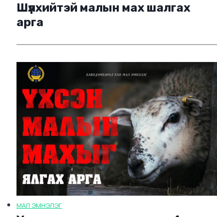
Шүлхийтэй малын мах шалгах
арга
МАЛ ЭМНЭЛЭГ