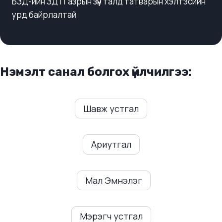
БЗД-ийн ЗДТГазрын зүүн талд татварын хэлтэсийн
урд байрлалтай
Нэмэлт санал болгох үйлчилгээ:
Шавж устгал
Ариутгал
Мал Эмнэлэг
Мэрэгч устгал