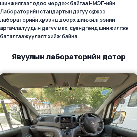
шинжилгээг одоо мөрдөж байгаа НМЭГ-ийн
Лабораторийн стандартын дагуу сүлжээ
лабораторийн хүрээнд доорх шинжилгээний
аргачлалуудын дагуу мах, сүү, өндгөнд шинжилгээ
баталгаажуулалт хийж байна.
Явуулын лабораторийн дотор