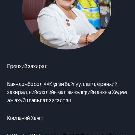
Ерөнхий захирал
Баяндэмбэрэл ХХК үүсгэн байгууллагч, ерөнхий
захирал, нийслэлийн мал эмнэлгүүдийн анхны Хөдөө
аж ахуйн гавъяат зүтгэлтэн
Компаний Хаяг: