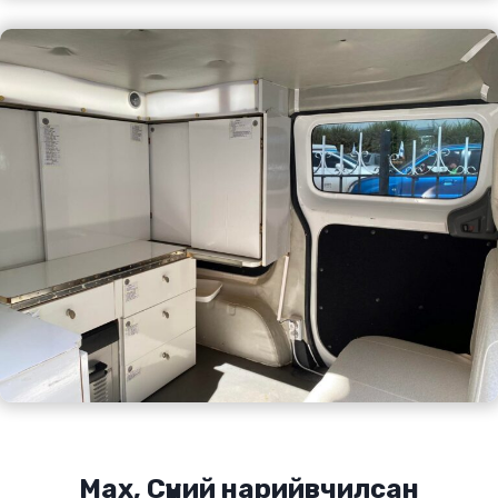
Мах, Сүүний нарийвчилсан