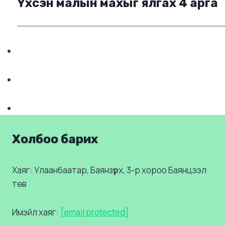
Үхсэн малын махыг ялгах 4 арга
Холбоо барих
Хаяг: Улаанбаатар, Баянзүрх, 3-р хороо Баянцээл
төв
Имэйл хаяг:
[email protected]