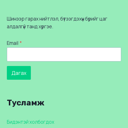
Шинээр гарах нийтлэл, бүтээгдэхүүн бүрийг цаг
алдалгүй танд хүргэе.
Email
*
Дагах
Тусламж
Бидэнтэй холбогдох