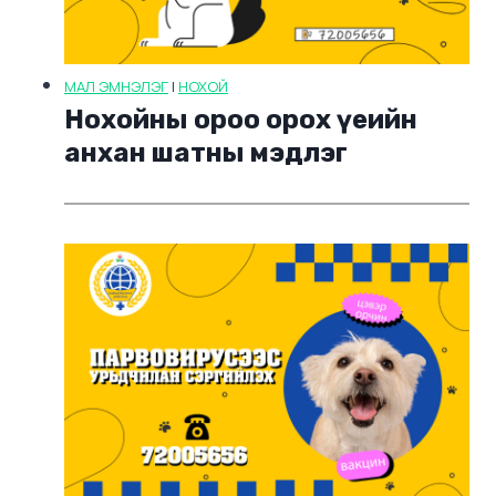
МАЛ ЭМНЭЛЭГ
|
НОХОЙ
Нохойны ороо орох үеийн
анхан шатны мэдлэг