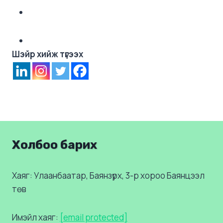
Шэйр хийж түгээх
Холбоо барих
Хаяг: Улаанбаатар, Баянзүрх, 3-р хороо Баянцээл
төв
Имэйл хаяг:
[email protected]