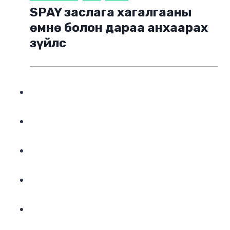
SPAY заслага хагалгааны
өмнө болон дараа анхаарах
зүйлс