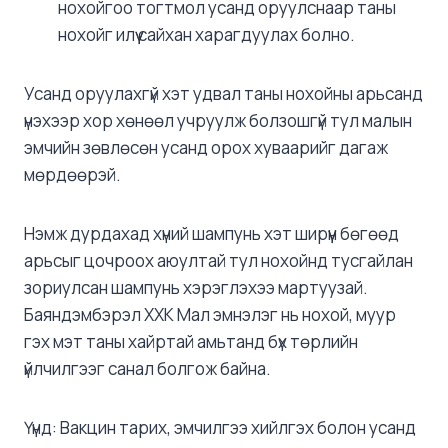
нохойгоо тогтмол усанд оруулснаар таны
нохойг илүү сайхан харагдуулах болно.
Усанд оруулахгүй хэт удвал таны нохойны арьсанд
үнэхээр хор хөнөөл учруулж болзошгүй тул малын
эмчийн зөвлөсөн усанд орох хуваарийг дагаж
мөрдөөрэй.
Нэмж дурдахад хүний ​​шампунь хэт ширүүн бөгөөд
арьсыг цочроох аюултай тул нохойнд тусгайлан
зориулсан шампунь хэрэглэхээ мартуузай.
Баяндэмбэрэл ХХК Мал эмнэлэг нь нохой, муур
гэх мэт таны хайртай амьтанд бүх төрлийн
үйлчилгээг санал болгож байна.
Үүнд: Вакцин тарих, эмчилгээ хийлгэх болон усанд