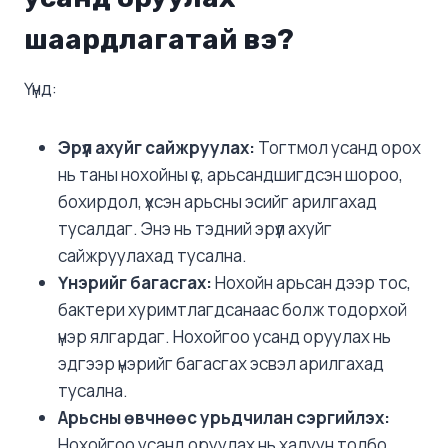
шаардлагатай вэ?
Үүнд:
Эрүүл ахуйг сайжруулах:
Тогтмол усанд орох
нь таны нохойны үс, арьсандшигдсэн шороо,
бохирдол, үхсэн арьсны эсийг арилгахад
тусалдаг. Энэ нь тэдний эрүүл ахуйг
сайжруулахад тусална.
Үнэрийг багасгах:
Нохойн арьсан дээр тос,
бактери хуримтлагдсанаас болж тодорхой
үнэр ялгардаг. Нохойгоо усанд оруулах нь
эдгээр үнэрийг багасгах эсвэл арилгахад
тусална.
Арьсны өвчнөөс урьдчилан сэргийлэх:
Нохойгоо усанд оруулах нь халуун толбо,