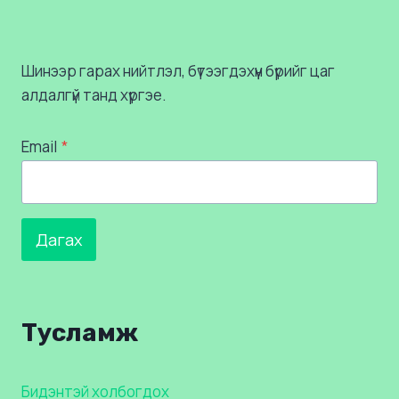
Шинээр гарах нийтлэл, бүтээгдэхүүн бүрийг цаг
алдалгүй танд хүргэе.
Email
*
Дагах
Тусламж
Бидэнтэй холбогдох