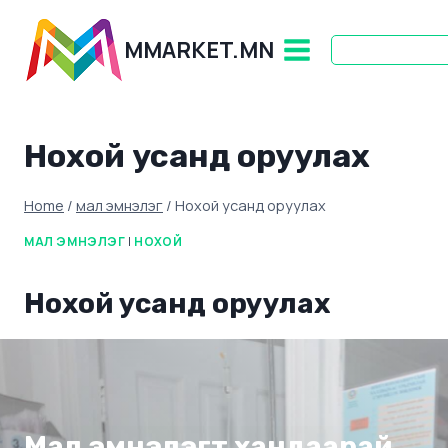
Skip
to
MMARKET.MN
content
Нохой усанд оруулах
Home
/
мал эмнэлэг
/
Нохой усанд оруулах
МАЛ ЭМНЭЛЭГ
|
НОХОЙ
Нохой усанд оруулах
Мал эмнэлэгт хандаарай