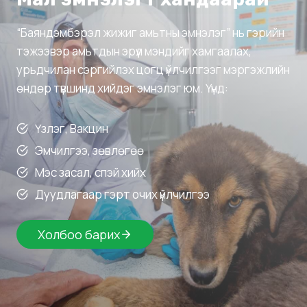
“Баяндэмбэрэл жижиг амьтны эмнэлэг” нь гэрийн
тэжээвэр амьтдын эрүүл мэндийг хамгаалах,
урьдчилан сэргийлэх цогц үйлчилгээг мэргэжлийн
өндөр түвшинд хийдэг эмнэлэг юм. Үүнд:
Үзлэг, Вакцин
Эмчилгээ, зөвлөгөө
Мэс засал, спэй хийх
Дуудлагаар гэрт очих үйлчилгээ
Холбоо барих