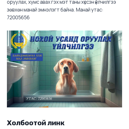
оруулах, хумс авах гэх мэт таны хүссэн үйлчилгээ
зөвхөн манай эмнэлэгт байна. Манай утас:
72005656
Холбоотой линк