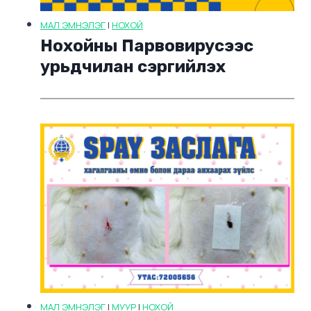
МАЛ ЭМНЭЛЭГ
|
НОХОЙ
Нохойны Парвовирусээс
урьдчилан сэргийлэх
МАЛ ЭМНЭЛЭГ
|
МУУР
|
НОХОЙ