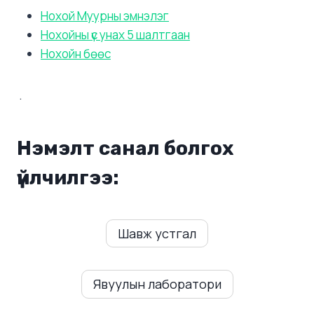
Нохой Муурны эмнэлэг
Нохойны үс унах 5 шалтгаан
Нохойн бөөс
.
Нэмэлт санал болгох
үйлчилгээ:
Шавж устгал
Явуулын лаборатори