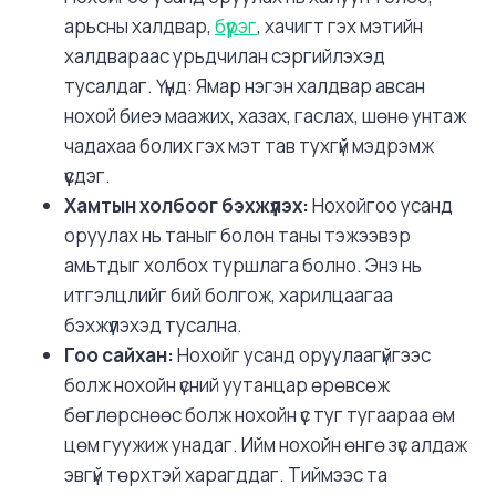
арьсны халдвар,
бүүрэг
, хачигт гэх мэтийн
халдвараас урьдчилан сэргийлэхэд
тусалдаг. Үүнд: Ямар нэгэн халдвар авсан
нохой биеэ маажих, хазах, гаслах, шөнө унтаж
чадахаа болих гэх мэт тав тухгүй мэдрэмж
үүсдэг.
Хамтын холбоог бэхжүүлэх:
Нохойгоо усанд
оруулах нь таныг болон таны тэжээвэр
амьтдыг холбох туршлага болно. Энэ нь
итгэлцлийг бий болгож, харилцаагаа
бэхжүүлэхэд тусална.
Гоо сайхан:
Нохойг усанд оруулаагүйгээс
болж нохойн үсний уутанцар өрөвсөж
бөглөрснөөс болж нохойн үс туг тугаараа өм
цөм гуужиж унадаг. Ийм нохойн өнгө зүс алдаж
эвгүй төрхтэй харагддаг. Тиймээс та