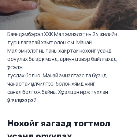
Баяндэмбэрэл ХХК Мал эмнэлэг нь 24 жилийн
туршлагатай хамт олон юм. Манай
Мал эмнэлэг нь таны хайртай нохойг усанд
оруулах ба эрүүл мэнд, ариун цэвэр байлгахад
үргэлж
туслах болно. Манай эмнэлгээс та бүхэнд
чанартай үйлчилгээ, болон хямд үнийг
санал болгож байна. Хүрэлцэн ирж тухлан
үйлчлүүлээрэй.
Нохойг яагаад тогтмол
усанд оруулах