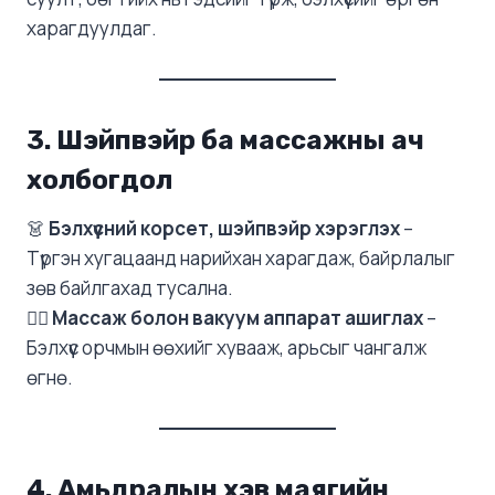
харагдуулдаг.
3. Шэйпвэйр ба массажны ач
холбогдол
👗
Бэлхүүсний корсет, шэйпвэйр хэрэглэх
–
Түргэн хугацаанд нарийхан харагдаж, байрлалыг
зөв байлгахад тусална.
💆‍♀️
Массаж болон вакуум аппарат ашиглах
–
Бэлхүүс орчмын өөхийг хувааж, арьсыг чангалж
өгнө.
4. Амьдралын хэв маягийн