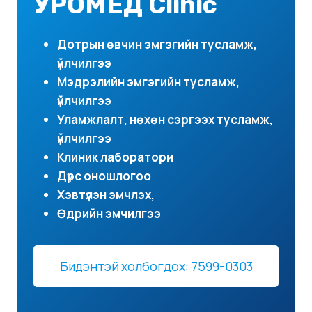
УРОМЕД Clinic
Дотрын өвчин эмгэгийн тусламж,
үйлчилгээ
Мэдрэлийн эмгэгийн тусламж,
үйлчилгээ
Уламжлалт, нөхөн сэргээх тусламж,
үйлчилгээ
Клиник лаборатори
Дүрс оношлогоо
Хэвтүүлэн эмчлэх,
Өдрийн эмчилгээ
Бидэнтэй холбогдох: 7599-0303