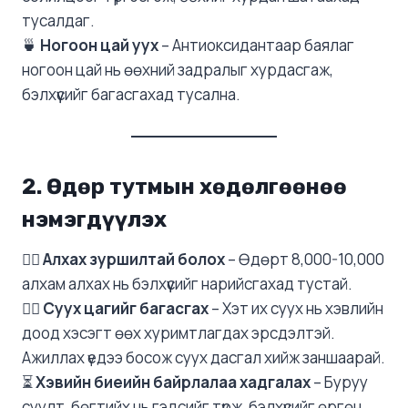
тусалдаг.
🍵
Ногоон цай уух
– Антиоксидантаар баялаг
ногоон цай нь өөхний задралыг хурдасгаж,
бэлхүүсийг багасгахад тусална.
2. Өдөр тутмын хөдөлгөөнөө
нэмэгдүүлэх
🚶‍♀️
Алхах зуршилтай болох
– Өдөрт 8,000-10,000
алхам алхах нь бэлхүүсийг нарийсгахад тустай.
🧘‍♀️
Суух цагийг багасгах
– Хэт их суух нь хэвлийн
доод хэсэгт өөх хуримтлагдах эрсдэлтэй.
Ажиллах үедээ босож суух дасгал хийж заншаарай.
⏳
Хэвийн биеийн байрлалаа хадгалах
– Буруу
суулт, бөгтийх нь гэдсийг түрж, бэлхүүсийг өргөн