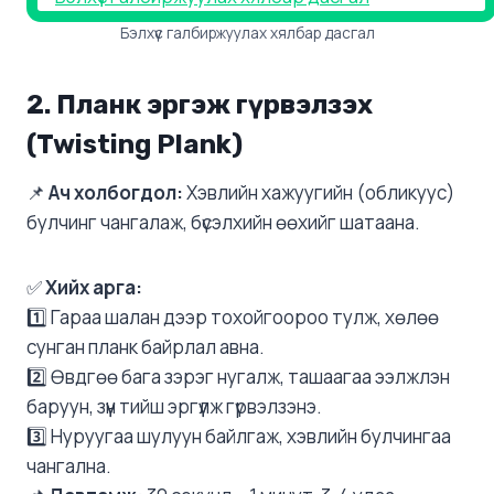
Бэлхүүс галбиржуулах хялбар дасгал
2. Планк эргэж гүрвэлзэх
(Twisting Plank)
📌
Ач холбогдол:
Хэвлийн хажуугийн (обликуус)
булчинг чангалаж, бүсэлхийн өөхийг шатаана.
✅
Хийх арга:
1️⃣ Гараа шалан дээр тохойгоороо тулж, хөлөө
сунган планк байрлал авна.
2️⃣ Өвдгөө бага зэрэг нугалж, ташаагаа ээлжлэн
баруун, зүүн тийш эргүүлж гүрвэлзэнэ.
3️⃣ Нуруугаа шулуун байлгаж, хэвлийн булчингаа
чангална.