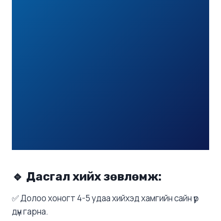
🔹 Дасгал хийх зөвлөмж:
✅ Долоо хоногт 4-5 удаа хийхэд хамгийн сайн үр
дүн гарна.