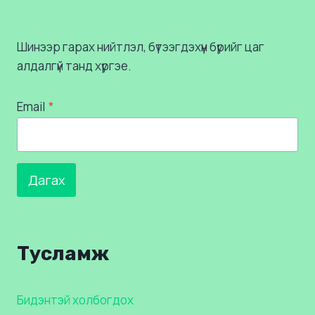
Шинээр гарах нийтлэл, бүтээгдэхүүн бүрийг цаг
алдалгүй танд хүргэе.
Email
*
Дагах
Тусламж
Бидэнтэй холбогдох