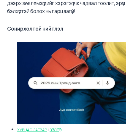
дээрх зөвлөмжүүдийг хэрэгжүүлж чадвал гоолиг, эрүүл
бэлхүүстэй болох нь гарцаагүй!
Сонирхолтой нийтлэл
ХУВЦАС ЗАГВАР
|
ЗӨВЛӨГӨӨ