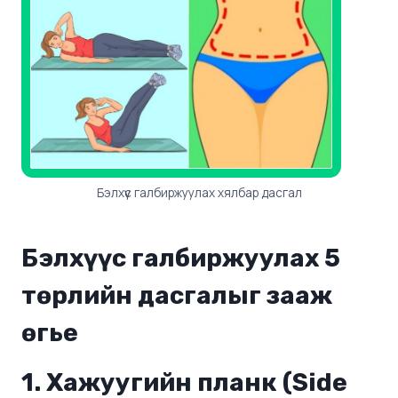
Бэлхүүс галбиржуулах хялбар дасгал
Бэлхүүс галбиржуулах 5
төрлийн дасгал
ыг зааж
өгье
1. Хажуугийн планк (Side