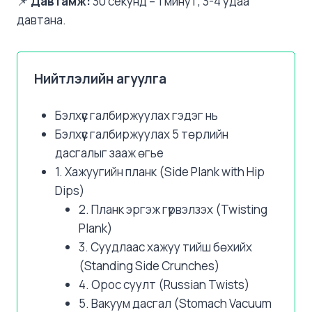
📌
Давтамж:
30 секунд – 1 минут, 3-4 удаа
давтана.
Нийтлэлийн агуулга
Бэлхүүс галбиржуулах гэдэг нь
Бэлхүүс галбиржуулах 5 төрлийн
дасгалыг зааж өгье
1. Хажуугийн планк (Side Plank with Hip
Dips)
2. Планк эргэж гүрвэлзэх (Twisting
Plank)
3. Суудлаас хажуу тийш бөхийх
(Standing Side Crunches)
4. Орос суулт (Russian Twists)
5. Вакуум дасгал (Stomach Vacuum