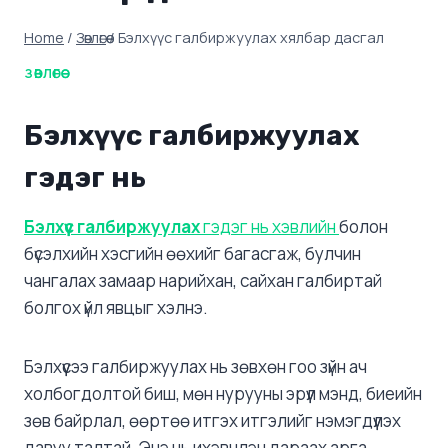
Home
/
Зөвлөгөө
/
Бэлхүүс галбиржуулах хялбар дасгал
ЗӨВЛӨГӨӨ
Бэлхүүс галбиржуулах
гэдэг нь
Бэлхүүс галбиржуулах
гэдэг нь хэвлийн
болон
бүсэлхийн хэсгийн өөхийг багасгаж, булчин
чангалах замаар нарийхан, сайхан галбиртай
болгох үйл явцыг хэлнэ.
Бэлхүүсээ галбиржуулах нь зөвхөн гоо зүйн ач
холбогдолтой биш, мөн нурууны эрүүл мэнд, биеийн
зөв байрлал, өөртөө итгэх итгэлийг нэмэгдүүлэх
давуу талтай. Энэ нь ихэвчлэн дараах арга