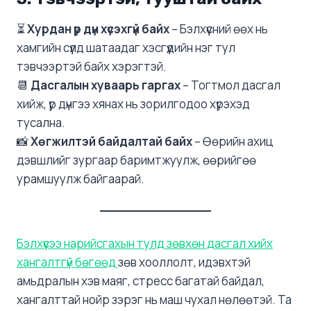
⏳
Хурдан үр дүн хүсэхгүй байх
– Бэлхүүсний өөх нь
хамгийн сүүлд шатаадаг хэсгүүдийн нэг тул
тэвчээртэй байх хэрэгтэй.
📆
Дасгалын хуваарь гаргах
– Тогтмол дасгал
хийж, үр дүнгээ хянах нь зорилгодоо хүрэхэд
тусална.
📸
Хөгжилтэй байдалтай байх
– Өөрийн ахиц
дэвшлийг зургаар баримтжуулж, өөрийгөө
урамшуулж байгаарай.
Бэлхүүсээ нарийсгахын тулд зөвхөн дасгал хийх
хангалтгүй бөгөөд
зөв хооллолт, идэвхтэй
амьдралын хэв маяг, стресс багатай байдал,
хангалттай нойр зэрэг нь маш чухал нөлөөтэй. Та