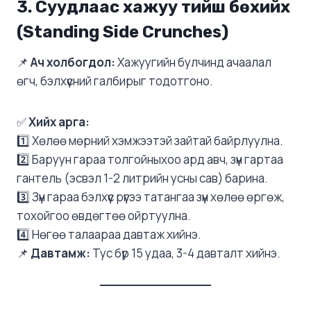
3. Суудлаас хажуу тийш бөхийх
(Standing Side Crunches)
📌
Ач холбогдол:
Хажуугийн булчинд ачаалал
өгч, бэлхүүсний галбирыг тодотгоно.
✅
Хийх арга:
1️⃣ Хөлөө мөрний хэмжээтэй зайтай байрлуулна.
2️⃣ Баруун гараа толгойныхоо ард авч, зүүн гартаа
гантель (эсвэл 1-2 литрийн усны сав) барина.
3️⃣ Зүүн гараа бэлхүүс рүүгээ татангаа зүүн хөлөө өргөж,
тохойгоо өвдөгтөө ойртуулна.
4️⃣ Нөгөө талаараа давтаж хийнэ.
📌
Давтамж:
Тус бүр 15 удаа, 3-4 давталт хийнэ.