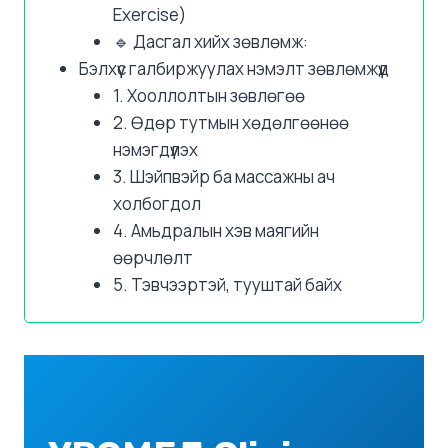
Exercise)
🔹 Дасгал хийх зөвлөмж:
Бэлхүүс галбиржуулах нэмэлт зөвлөмжүүд
1. Хооллолтын зөвлөгөө
2. Өдөр тутмын хөдөлгөөнөө
нэмэгдүүлэх
3. Шэйпвэйр ба массажны ач
холбогдол
4. Амьдралын хэв маягийн
өөрчлөлт
5. Тэвчээртэй, тууштай байх