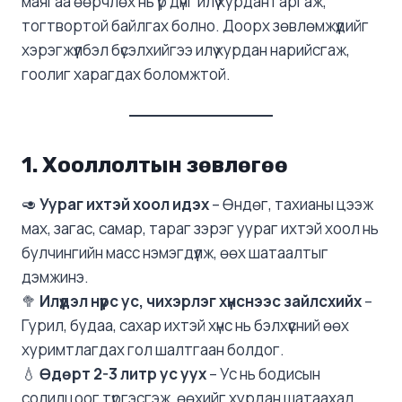
маягаа өөрчлөх нь үр дүнг илүү хурдан гаргаж,
тогтвортой байлгах болно. Доорх зөвлөмжүүдийг
хэрэгжүүлбэл бүсэлхийгээ илүү хурдан нарийсгаж,
гоолиг харагдах боломжтой.
1. Хооллолтын зөвлөгөө
🥑
Уураг ихтэй хоол идэх
– Өндөг, тахианы цээж
мах, загас, самар, тараг зэрэг уураг ихтэй хоол нь
булчингийн масс нэмэгдүүлж, өөх шатаалтыг
дэмжинэ.
🥦
Илүүдэл нүүрс ус, чихэрлэг хүнснээс зайлсхийх
–
Гурил, будаа, сахар ихтэй хүнс нь бэлхүүсний өөх
хуримтлагдах гол шалтгаан болдог.
💧
Өдөрт 2-3 литр ус уух
– Ус нь бодисын
солилцоог түргэсгэж, өөхийг хурдан шатаахад