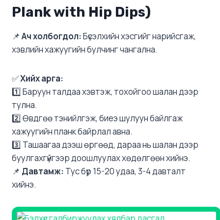
Plank with Hip Dips)
📌
Ач холбогдол:
Бүсэлхийн хэсгийг нарийсгаж,
хэвлийн хажуугийн булчинг чангална.
✅
Хийх арга:
1️⃣ Баруун талдаа хэвтэж, тохойгоо шалан дээр
тулна.
2️⃣ Өвдгөө тэнийлгэж, биеэ шулуун байлгаж
хажуугийн планк байрлал авна.
3️⃣ Ташаагаа дээш өргөөд, дараа нь шалан дээр
буулгахгүйгээр доошлуулах хөдөлгөөн хийнэ.
📌
Давтамж:
Тус бүр 15-20 удаа, 3-4 давталт
хийнэ.