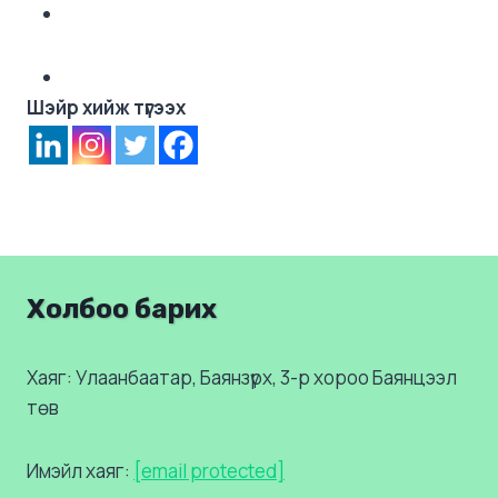
Шэйр хийж түгээх
Холбоо барих
Хаяг: Улаанбаатар, Баянзүрх, 3-р хороо Баянцээл
төв
Имэйл хаяг:
[email protected]