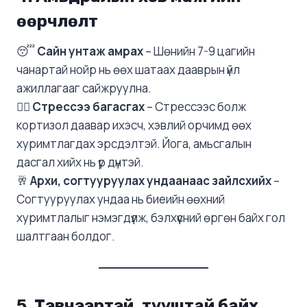
өөрчлөлт
😴
Сайн унтаж амрах
– Шөнийн 7-9 цагийн
чанартай нойр нь өөх шатаах дааврын үйл
ажиллагааг сайжруулна.
🧘‍♀️
Стрессээ багасгах
– Стрессээс болж
кортизол даавар ихэсч, хэвлий орчимд өөх
хуримтлагдах эрсдэлтэй. Йога, амьсгалын
дасгал хийх нь үр дүнтэй.
🥂
Архи, согтууруулах ундаанаас зайлсхийх
–
Согтууруулах ундаа нь биеийн өөхний
хуримтлалыг нэмэгдүүлж, бэлхүүсний өргөн байх гол
шалтгаан болдог.
5. Тэвчээртэй, тууштай байх