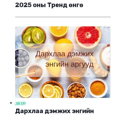
2025 оны Тренд өнгө
ЗӨВЛӨГӨӨ
Дархлаа дэмжих энгийн