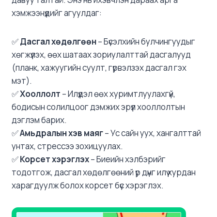
хэмжээнүүдийг агуулдаг:
✅
Дасгал хөдөлгөөн
– Бүсэлхийн булчингуудыг
хөгжүүлэх, өөх шатаах зориулалттай дасгалууд
(планк, хажуугийн суулт, гүрвэлзэх дасгал гэх
мэт).
✅
Хооллолт
– Илүүдэл өөх хуримтлуулахгүй,
бодисын солилцоог дэмжих эрүүл хооллолтын
дэглэм барих.
✅
Амьдралын хэв маяг
– Ус сайн уух, хангалттай
унтах, стрессээ зохицуулах.
✅
Корсет хэрэглэх
– Биеийн хэлбэрийг
тодотгож, дасгал хөдөлгөөний үр дүнг илүү хурдан
харагдуулж болох корсет бүс хэрэглэх.