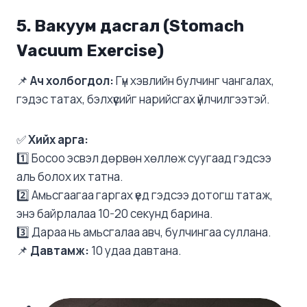
5. Вакуум дасгал (Stomach
Vacuum Exercise)
📌
Ач холбогдол:
Гүн хэвлийн булчинг чангалах,
гэдэс татах, бэлхүүсийг нарийсгах үйлчилгээтэй.
✅
Хийх арга:
1️⃣ Босоо эсвэл дөрвөн хөллөж суугаад гэдсээ
аль болох их татна.
2️⃣ Амьсгаагаа гаргах үед гэдсээ дотогш татаж,
энэ байрлалаа 10-20 секунд барина.
3️⃣ Дараа нь амьсгалаа авч, булчингаа суллана.
📌
Давтамж:
10 удаа давтана.