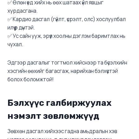
✅ Өлөн үед хийх нь өөх шатаах үйл явцыг
хурдасгана.
✅ Кардио дасгал (гүйлт, үсрэлт, олс) хослуулбал
илүү үр дүнтэй.
✅ Ус сайн ууж, эрүүл хоолны дэглэм баримтлах нь
чухал.
Эдгээр дасгалыг тогтмол хийснээр та бүсэлхийн
хэсгийн өөхийг багасгаж, нарийхан бэлхүүстэй
болох боломжтой!
Бэлхүүс галбиржуулах
нэмэлт зөвлөмжүүд
Зөвхөн дасгал хийхээс гадна амьдралын хэв