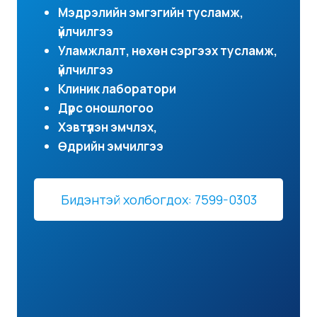
Мэдрэлийн эмгэгийн тусламж,
үйлчилгээ
Уламжлалт, нөхөн сэргээх тусламж,
үйлчилгээ
Клиник лаборатори
Дүрс оношлогоо
Хэвтүүлэн эмчлэх,
Өдрийн эмчилгээ
Бидэнтэй холбогдох: 7599-0303