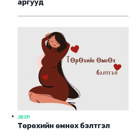
аргууд
ЗӨВЛӨГӨӨ
Төрөхийн өмнөх бэлтгэл