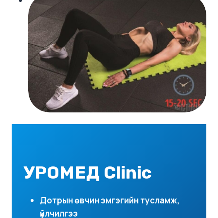
УРОМЕД Clinic
Дотрын өвчин эмгэгийн тусламж,
үйлчилгээ