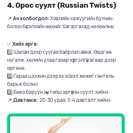
4. Орос суулт (Russian Twists)
📌
Ач холбогдол:
Хэвлийн хажуугийн булчин
болон бүсэлхийн өөхийг багасгахад нөлөөлнө.
✅
Хийх арга:
1️⃣ Шалан дээр суугаа байрлал авна. Өвдгөө
нугалж, хөлийн улаа газар хүргэлгүй агаар дээр
өргөнө.
2️⃣ Гараа цээжин дээрээ эсвэл жижиг гантель
барьж болно.
3️⃣ Биеэ баруун зүүн тийш эргүүлэн суулт хийнэ.
📌
Давтамж:
20-30 удаа, 3-4 давталт хийнэ.