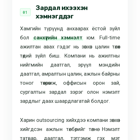
Зардал ихээхэн
хэмнэгддэг
Хамгийн түрүүнд анхаарах ёстой зүйл
бол
санхүүгийн хэмнэлт
юм. Full-time
ажилтан авах гэдэг нь зөвхөн цалин төлөх
төдий зүйл биш. Компани нь ажилтны
нийгмийн даатгал, эрүүл мэндийн
даатгал, амралтын цалин, ажлын байрны
тоног төхөөрөмж, оффисын орон зай,
сургалтын зардал зэрэг олон нэмэлт
зардлыг даах шаардлагатай болдог.
Харин outsourcing хийхдээ компани зөвхөн
хийгдсэн ажлын төлбөрийг төлнө. Нэмэлт
татвар, даатгал, тэтгэмж гэх мэт