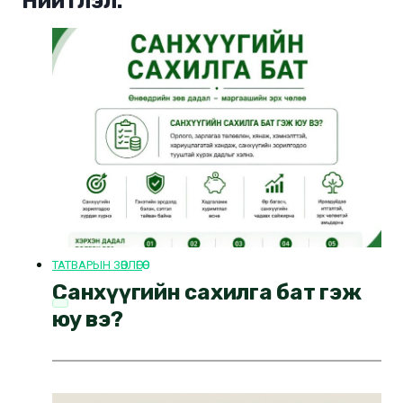
Нийтлэл:
ТАТВАРЫН ЗӨВЛӨГӨӨ
Санхүүгийн сахилга бат гэж
юу вэ?