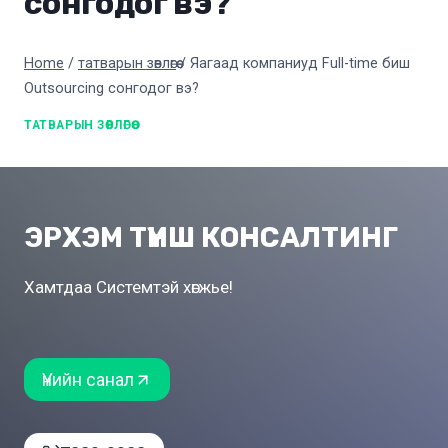
сонгодог вэ?
Home
/
татварын зөвлөгөө
/
Яагаад компаниуд Full-time биш
Outsourcing сонгодог вэ?
ТАТВАРЫН ЗӨВЛӨГӨӨ
ЭРХЭМ ТҮНШ КОНСАЛТИНГ
Хамтдаа Системтэй хөгжье!
Үнийн санал