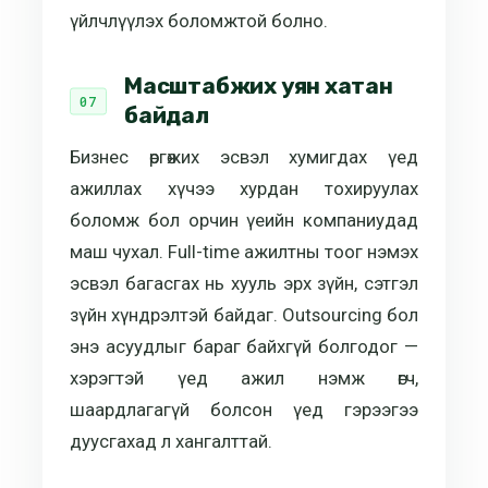
үйлчлүүлэх боломжтой болно.
Масштабжих уян хатан
байдал
Бизнес өргөжих эсвэл хумигдах үед
ажиллах хүчээ хурдан тохируулах
боломж бол орчин үеийн компаниудад
маш чухал. Full-time ажилтны тоог нэмэх
эсвэл багасгах нь хууль эрх зүйн, сэтгэл
зүйн хүндрэлтэй байдаг. Outsourcing бол
энэ асуудлыг бараг байхгүй болгодог —
хэрэгтэй үед ажил нэмж өгч,
шаардлагагүй болсон үед гэрээгээ
дуусгахад л хангалттай.