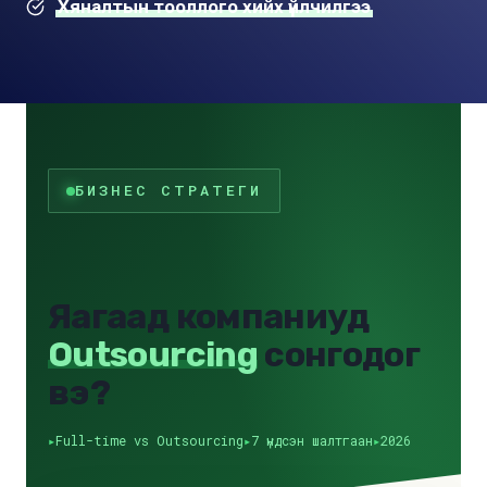
Хяналтын тооллого хийх үйлчилгээ
БИЗНЕС СТРАТЕГИ
Яагаад компаниуд
Outsourcing
сонгодог
вэ?
Full-time vs Outsourcing
7 үндсэн шалтгаан
2026