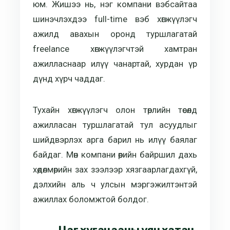
юм. Жишээ нь, нэг компани вэбсайтаа
шинэчлэхдээ full-time вэб хөгжүүлэгч
ажилд авахын оронд туршлагатай
freelance хөгжүүлэгчтэй хамтран
ажилласнаар илүү чанартай, хурдан үр
дүнд хүрч чаддаг.
Тухайн хөгжүүлэгч олон төрлийн төсөлд
ажилласан туршлагатай тул асуудлыг
шийдвэрлэх арга барил нь илүү баялаг
байдаг. Мөн компани өөрийн байршил дахь
хөдөлмөрийн зах зээлээр хязгаарлагдахгүй,
дэлхийн аль ч улсын мэргэжилтэнтэй
ажиллах боломжтой болдог.