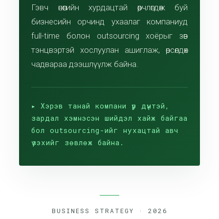
Гэвч өнөөгийн хурдацтай өөрчлөгдөж буй
бизнесийн орчинд ухаалаг компаниуд
full-time болон outsourcing хоёрыг зөв
тэнцвэртэй хослуулан ашиглаж, өрсөлдөх
чадвараа дээшлүүлж байна.
▸ Хэрэв танай компани үр дүнтэй,
зардал хэмнэсэн шийдэл хайж байгаа
бол outsourcing-ийг нухацтай авч
үзэхийг зөвлөж байна.
BUSINESS STRATEGY · 2026