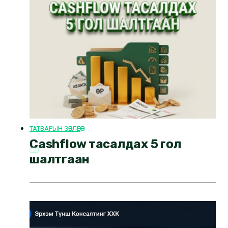
ТАТВАРЫН ЗӨВЛӨГӨӨ
Cashflow тасалдах 5 гол
шалтгаан