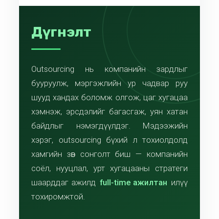
Дүгнэлт
Outsourcing нь компанийн зардлыг
бууруулж, мэргэжлийн ур чадвар руу
шууд хандах боломж олгож, цаг хугацаа
хэмнэж, эрсдэлийг багасгаж, уян хатан
байдлыг нэмэгдүүлдэг. Мэдээжийн
хэрэг, outsourcing бүхий л тохиолдолд
хамгийн зөв сонголт биш — компанийн
соёл, нууцлал, урт хугацааны стратеги
шаарддаг ажилд
full-time ажилтан
илүү
тохиромжтой.