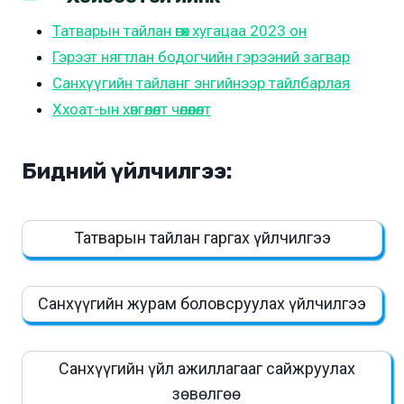
Татварын тайлан өгөх хугацаа 2023 он
Гэрээт нягтлан бодогчийн гэрээний загвар
Санхүүгийн тайланг энгийнээр тайлбарлая
Ххоат-ын хөнгөлөлт чөлөөлөлт
Бидний үйлчилгээ:
Татварын тайлан гаргах үйлчилгээ
Санхүүгийн журам боловсруулах үйлчилгээ
Санхүүгийн үйл ажиллагааг сайжруулах
зөвөлгөө