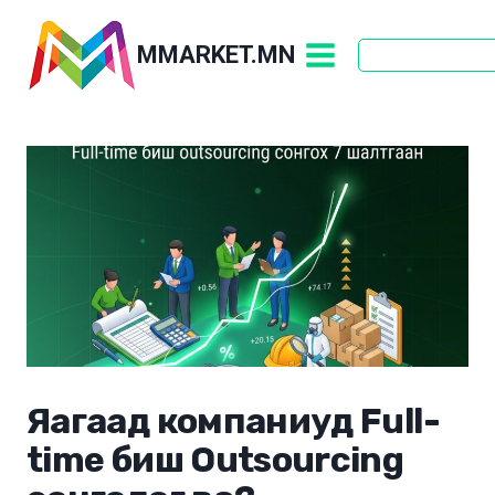
Skip
to
MMARKET.MN
content
Яагаад компаниуд Full-
time биш Outsourcing