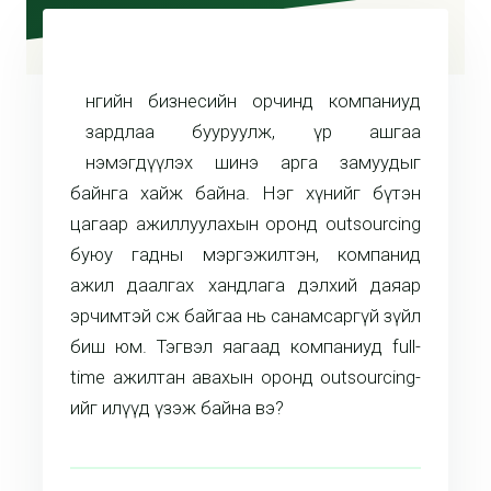
нөөгийн бизнесийн орчинд компаниуд
зардлаа бууруулж, үр ашгаа
нэмэгдүүлэх шинэ арга замуудыг
байнга хайж байна. Нэг хүнийг бүтэн
цагаар ажиллуулахын оронд outsourcing
буюу гадны мэргэжилтэн, компанид
ажил даалгах хандлага дэлхий даяар
эрчимтэй өсөж байгаа нь санамсаргүй зүйл
биш юм. Тэгвэл яагаад компаниуд full-
time ажилтан авахын оронд outsourcing-
ийг илүүд үзэж байна вэ?