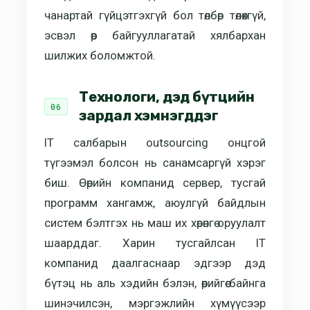
чанартай гүйцэтгэхгүй бол төлбөр төлөхгүй,
эсвэл өөр байгууллагатай хялбархан
шилжих боломжтой.
Технологи, дэд бүтцийн
зардал хэмнэгддэг
IT салбарын outsourcing онцгой
түгээмэл болсон нь санамсаргүй хэрэг
биш. Өөрийн компанид сервер, тусгай
программ хангамж, аюулгүй байдлын
систем бэлтгэх нь маш их хөрөнгө оруулалт
шаарддаг. Харин тусгайлсан IT
компанид даалгаснаар эдгээр дэд
бүтэц нь аль хэдийн бэлэн, өөрийгөө байнга
шинэчилсэн, мэргэжлийн хүмүүсээр