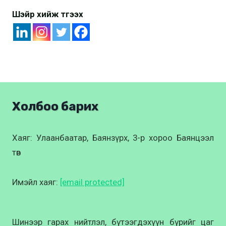
Шэйр хийж түгээх
Холбоо барих
Хаяг: Улаанбаатар, Баянзүрх, 3-р хороо Баянцээл
төв
Имэйл хаяг:
[email protected]
Шинээр гарах нийтлэл, бүтээгдэхүүн бүрийг цаг