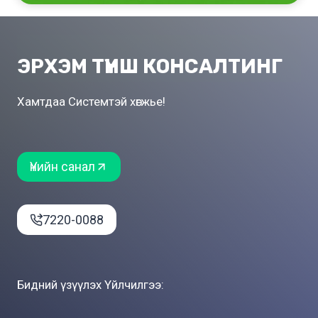
ЭРХЭМ ТҮНШ КОНСАЛТИНГ
Хамтдаа Системтэй хөгжье!
Үнийн санал
7220-0088
Бидний үзүүлэх Үйлчилгээ: