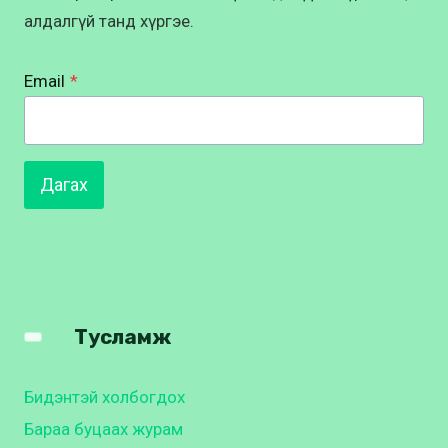
алдалгүй танд хүргэе.
Email
*
Дагах
Тусламж
Бидэнтэй холбогдох
Бараа буцаах журам