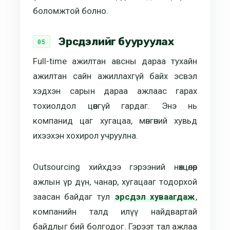
боломжтой болно.
Эрсдэлийг бууруулах
Full-time ажилтан авсны дараа тухайн
ажилтан сайн ажиллахгүй байх эсвэл
хэдхэн сарын дараа ажлаас гарах
тохиолдол цөөнгүй гардаг. Энэ нь
компанид цаг хугацаа, мөнгөний хувьд
ихээхэн хохирол учруулна.
Outsourcing хийхдээ гэрээний нөхцөлөөр
ажлын үр дүн, чанар, хугацааг тодорхой
заасан байдаг тул
эрсдэл хуваагдаж
,
компанийн талд илүү найдвартай
байдлыг бий болгодог. Гэрээт тал ажлаа