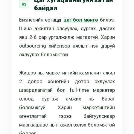
Цаг хугацааны уян хатан
байдал
Бизнесийн ертөнцөд
цаг бол мөнгө
билээ.
Шинэ ажилтан элсүүлэх, сургах, дасгах
явц 2-6 сар үргэлжилж магадгүй. Харин
outsourcing хийснээр ажлыг нэн даруй
эхлүүлэх боломжтой.
Жишээ нь, маркетингийн кампанит ажил
2 долоо хоногийн дотор эхлүүлэх
шаардлагатай бол full-time маркетер
олоод сургаж амжих нь бараг
боломжгүй. Харин маркетингийн
агентлагтай гэрээ байгуулснаар
маргаашаас нь л ажил эхлэх боломжтой
болдог.