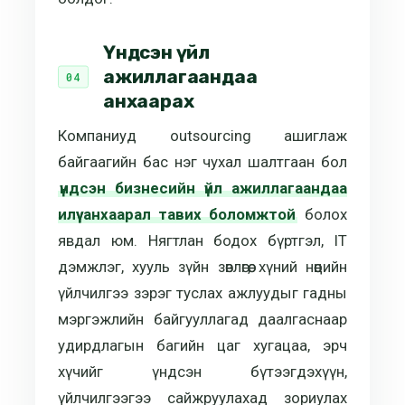
Үндсэн үйл
ажиллагаандаа
анхаарах
Компаниуд outsourcing ашиглаж
байгаагийн бас нэг чухал шалтгаан бол
үндсэн бизнесийн үйл ажиллагаандаа
илүү анхаарал тавих боломжтой
болох
явдал юм. Нягтлан бодох бүртгэл, IT
дэмжлэг, хууль зүйн зөвлөгөө, хүний нөөцийн
үйлчилгээ зэрэг туслах ажлуудыг гадны
мэргэжлийн байгууллагад даалгаснаар
удирдлагын багийн цаг хугацаа, эрч
хүчийг үндсэн бүтээгдэхүүн,
үйлчилгээгээ сайжруулахад зориулах