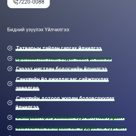
7220-0088
Бидний үзүүлэх Үйлчилгээ:
Татварын тайлан гаргах үйлчилгээ
Ерөнхий нягтлан бодогчийн үйлчилгээ
Гэрээт нягтлан бодогчийн үйлчилгээ
Санхүүгийн үйл ажиллагааг сайжруулах
зөвөлгөө
Санхүүгийн дотоод журам боловсруулах
үйлчилгээ
Санхүүгийн программын сургалт, нэвтрүүлэлт
Системтэй санхүүгийн баг бүрдүүлэх нь сургалт