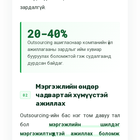
зардалгүй.
20-40%
Outsourcing ашигласнаар компанийн үйл
ажиллагааны зардлыг ийм хувиар
бууруулах боломжтой гэж судалгаанд
дурдсан байдаг.
Мэргэжлийн өндөр
чадвартай хүмүүстэй
ажиллах
Outsourcing-ийн бас нэг том давуу тал
бол
мэргэжлийн шилдэг
мэргэжилтнүүдтэй ажиллах боломж