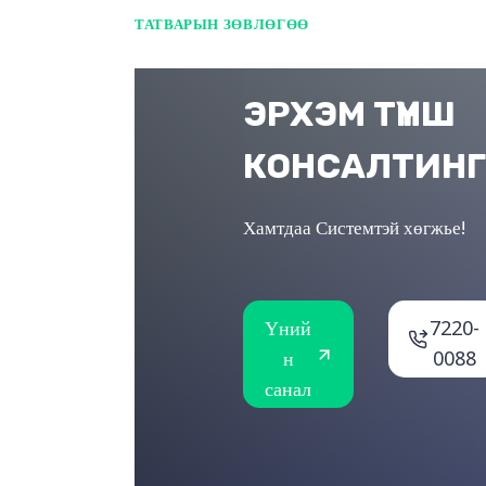
ТАТВАРЫН ЗӨВЛӨГӨӨ
ЭРХЭМ ТҮНШ
КОНСАЛТИНГ
Хамтдаа Системтэй хөгжье!
Үний
7220-
н
0088
санал