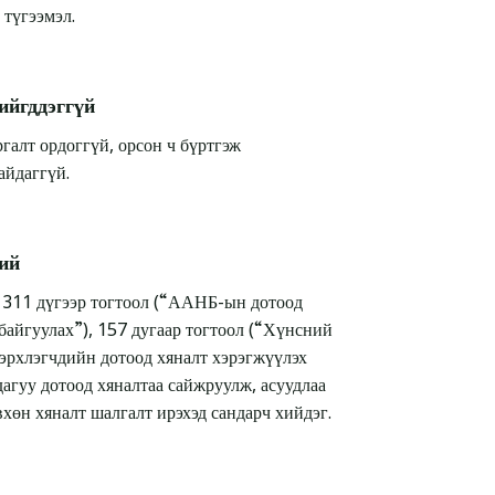
 түгээмэл.
ийгддэггүй
галт ордоггүй, орсон ч бүртгэж
айдаггүй.
дий
 311 дүгээр тогтоол (“ААНБ-ын дотоод
байгуулах”), 157 дугаар тогтоол (“Хүнсний
эрхлэгчдийн дотоод хяналт хэрэгжүүлэх
агуу дотоод хяналтаа сайжруулж, асуудлаа
вхөн хяналт шалгалт ирэхэд сандарч хийдэг.