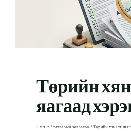
Төрийн хян
яагаад хэрэ
Home
/
татварын зөвлөгөө
/
Төрийн хяналт шалг