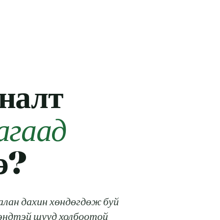
налт
агаад
э?
алан дахин хөндөгдөж буй
мэндтэй шууд холбоотой