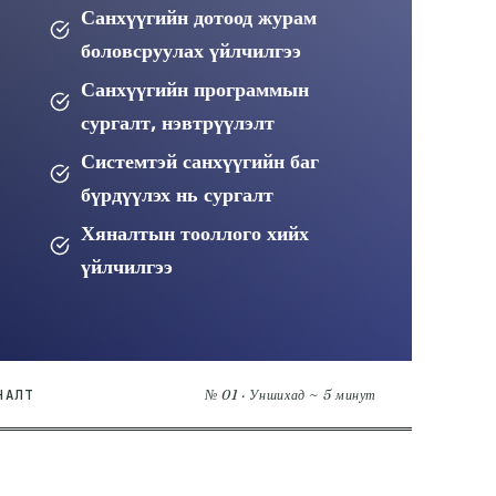
Санхүүгийн дотоод журам
боловсруулах үйлчилгээ
Санхүүгийн программын
сургалт, нэвтрүүлэлт
Системтэй санхүүгийн баг
бүрдүүлэх нь сургалт
Хяналтын тооллого хийх
үйлчилгээ
НАЛТ
№ 01 · Уншихад ~ 5 минут