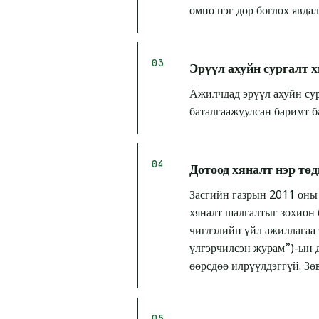
өмнө нэг дор бөглөх явдал
Эрүүл ахуйн сургалт х
Ажилчдад эрүүл ахуйн сур
баталгаажуулсан баримт б
Дотоод хяналт нэр тө
Засгийн газрын 2011 оны
хяналт шалгалтыг зохион 
чиглэлийн үйл ажиллагаа 
үлгэрчилсэн журам”)-ын д
өөрсдөө илрүүлдэггүй. Зө