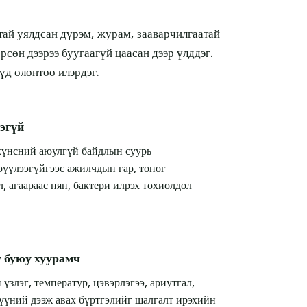
тай уялдсан дүрэм, журам, зааварчилгаатай
өрсөн дээрээ буугаагүй цаасан дээр үлддэг.
үд олонтоо илэрдэг.
эгүй
үнсний аюулгүй байдлын суурь
үүлээгүйгээс ажилчдын гар, тоног
, агаараас нян, бактери илрэх тохиолдол
у буюу хуурамч
злэг, температур, цэвэрлэгээ, ариутгал,
хүүний дээж авах бүртгэлийг шалгалт ирэхийн