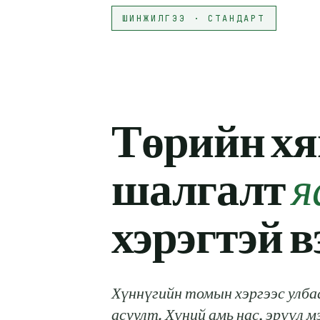
ШИНЖИЛГЭЭ · СТАНДАРТ
Төрийн хя
шалгалт
я
хэрэгтэй в
Хүннүгийн томын хэргээс улба
асуулт. Хүний амь нас, эрүүл 