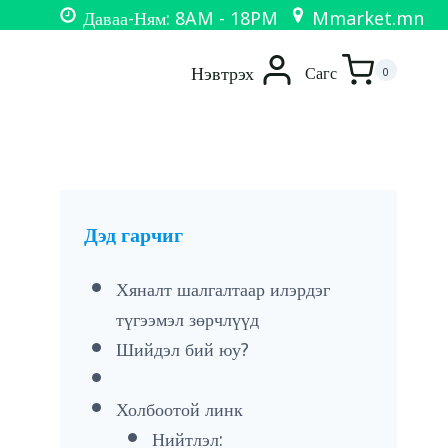
Даваа-Ням: 8AM - 18PM
Mmarket.mn
Нэвтрэх
Сагс
0
Дэд гарчиг
Хяналт шалгалтаар илэрдэг
түгээмэл зөрчлүүд
Шийдэл бий юу?
Холбоотой линк
Нийтлэл: