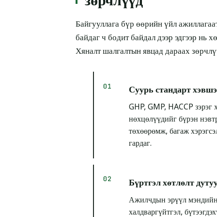
зөрчлүүд
Байгууллага бүр өөрийн үйл ажиллагаа
байдаг ч бодит байдал дээр эдгээр нь х
Хяналт шалгалтын явцад дараах зөрчлү
Суурь стандарт хэвшэ
GHP, GMP, HACCP зэрэг х
нөхцөлүүдийг бүрэн нэвтр
төхөөрөмж, багаж хэрэгсэл
гардаг.
Бүртгэл хөтлөлт дуту
Ажилчдын эрүүл мэндийн ү
халдваргүйтгэл, бүтээгдэ