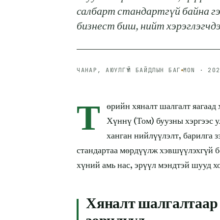
салбарт стандартгүй байна гэд
бизнест биш, нийт хэрэглэгчдэ
ЧАНАР, АЮУЛГҮЙ БАЙДЛЫН БАГ
MON · 20
Т
өрийн хяналт шалгалт яагаад 
Хүннү (Том) буузны хэргээс у
ханган нийлүүлэлт, барилга зэ
стандартаа мөрдүүлж хэвшүүлэхгүй бо
хүний амь нас, эрүүл мэндтэй шууд х
Хяналт шалгалтаар 