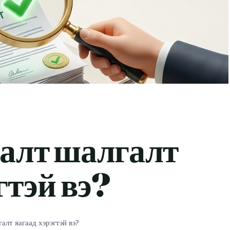
алт шалгалт
гтэй вэ?
алт яагаад хэрэгтэй вэ?