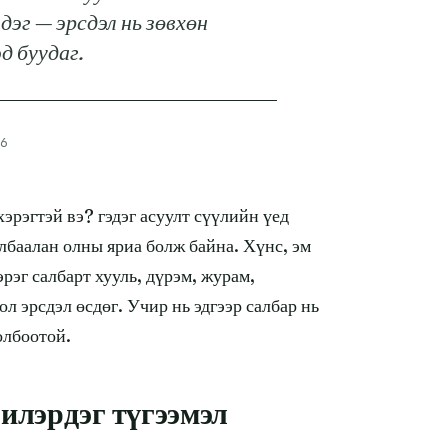
эг — эрсдэл нь зөвхөн
д буудаг.
26
хэрэгтэй вэ? гэдэг асуулт сүүлийн үед
лбаалан олны яриа болж байна. Хүнс, эм
рэг салбарт хууль, дүрэм, журам,
л эрсдэл өсдөг. Учир нь эдгээр салбар нь
олбоотой.
илэрдэг түгээмэл