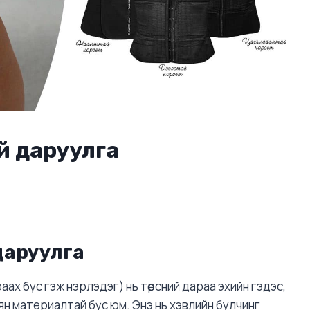
й даруулга
даруулга
раах бүс гэж нэрлэдэг) нь төрсний дараа эхийн гэдэс,
н материалтай бүс юм. Энэ нь хэвлийн булчинг