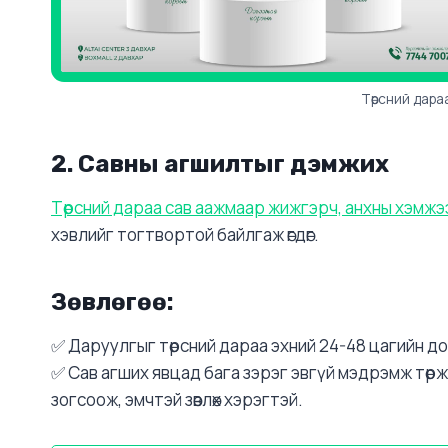
Төрсний дара
2. Савны агшилтыг дэмжих
Төрсний дараа сав аажмаар жижгэрч, анхны хэмжэ
хэвлийг тогтвортой байлгаж өгдөг.
Зөвлөгөө:
✅ Даруулгыг төрсний дараа эхний 24-48 цагийн до
✅ Сав агших явцад бага зэрэг эвгүй мэдрэмж төрж
зогсоож, эмчтэй зөвлөх хэрэгтэй.