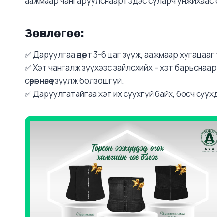
аажмаар чангаруулснаар гэдэс суларч унжихаас 
З
өвлөгөө:
✅ Даруулгаа өдөрт 3-6 цаг зүүж, аажмаар хугацааг
✅ Хэт чангалж зүүхээс зайлсхийх – хэт барьснаа
сөрөг нөлөө үзүүлж болзошгүй.
✅ Даруулгатайгаа хэт их суухгүй байх, босч суу