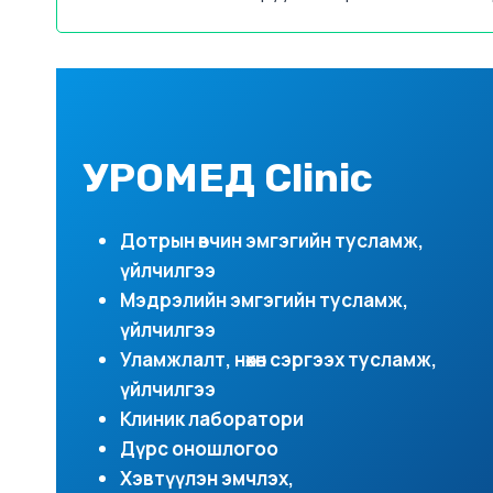
УРОМЕД Clinic
Дотрын өвчин эмгэгийн тусламж,
үйлчилгээ
Мэдрэлийн эмгэгийн тусламж,
үйлчилгээ
Уламжлалт, нөхөн сэргээх тусламж,
үйлчилгээ
Клиник лаборатори
Дүрс оношлогоо
Хэвтүүлэн эмчлэх,