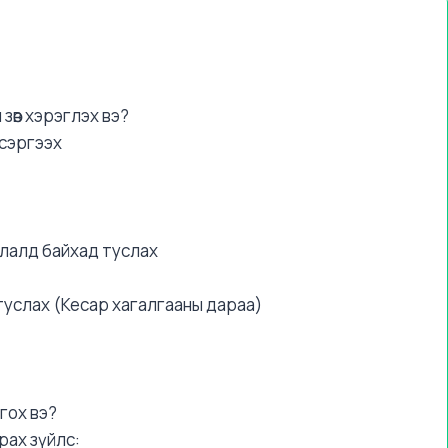
зөв хэрэглэх вэ?
 сэргээх
рлалд байхад туслах
 туслах (Кесар хагалгааны дараа)
гох вэ?
рах зүйлс: