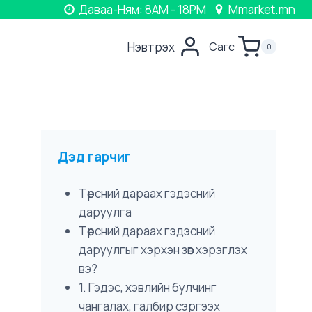
Даваа-Ням: 8AM - 18PM
Mmarket.mn
Нэвтрэх
Сагс
0
Дэд гарчиг
Төрсний дараах гэдэсний
даруулга
Төрсний дараах гэдэсний
даруулгыг хэрхэн зөв хэрэглэх
вэ?
1. Гэдэс, хэвлийн булчинг
чангалах, галбир сэргээх