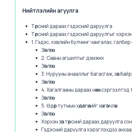
Нийтлэлийн агуулга
Төрсний дараах гэдэсний даруулга
Төрсний дараах гэдэсний даруулгыг хэрхэн 
1. Гэдэс, хэвлийн булчинг чангалах, галбир
Зөвлөгөө:
2. Савны агшилтыг дэмжих
Зөвлөгөө:
3. Нурууны ачааллыг багасгаж, зөв бай
Зөвлөгөө:
4. Хагалгааны дараах нөхөн сэргээлтэд
Зөвлөгөө:
5. Өдөр тутмын хөдөлгөөнийг хөнгөвчлөх
Зөвлөгөө:
Хэрхэн зөв төрсний дараах даруулга сон
Гэдэсний даруулга хэрэглэхдээ анхаа