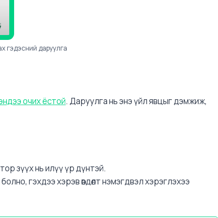
ах гэдэсний даруулга
эндээ очих ёстой
. Даруулга нь энэ үйл явцыг дэмжиж,
тор зүүх нь илүү үр дүнтэй.
 болно, гэхдээ хэрэв өвдөлт нэмэгдвэл хэрэглэхээ