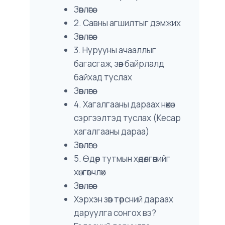
Зөвлөгөө:
2. Савны агшилтыг дэмжих
Зөвлөгөө:
3. Нурууны ачааллыг
багасгаж, зөв байрлалд
байхад туслах
Зөвлөгөө:
4. Хагалгааны дараах нөхөн
сэргээлтэд туслах (Кесар
хагалгааны дараа)
Зөвлөгөө:
5. Өдөр тутмын хөдөлгөөнийг
хөнгөвчлөх
Зөвлөгөө:
Хэрхэн зөв төрсний дараах
даруулга сонгох вэ?