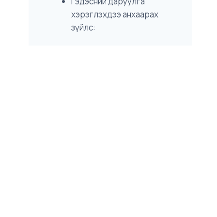
Гэдэсний даруулга
хэрэглэхдээ анхаарах
зүйлс: