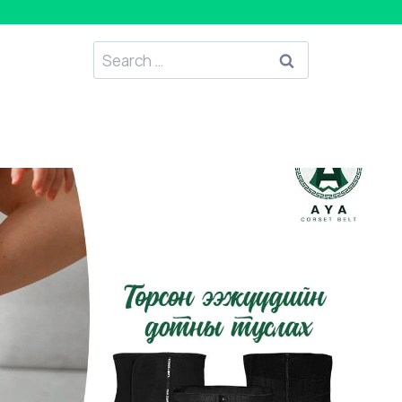
Search
for: