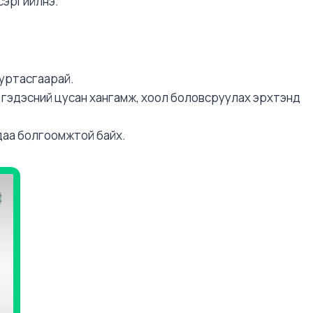
сэргийлнэ.
 уртасгаарай.
р гэдэсний цусан хангамж, хоол боловсруулах эрхтэнд
хдаа болгоомжтой байх.