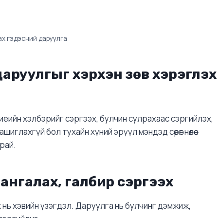
ах гэдэсний даруулга
даруулг
ыг хэрхэн зөв хэрэглэх
иеийн хэлбэрийг сэргээх, булчин сулрахаас сэргийлэх,
ашиглахгүй бол тухайн хүний эрүүл мэндэд сөрөг нөлөө
рай.
чангалах, галбир сэргээх
х нь хэвийн үзэгдэл. Даруулга нь булчинг дэмжиж,