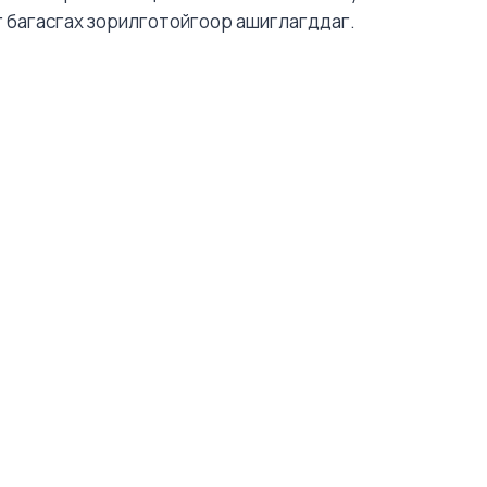
г багасгах зорилготойгоор ашиглагддаг.