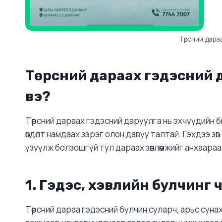
Төрсний дара
Төрсний дараах гэдэсний 
вэ?
Төрсний дараах гэдэсний даруулга нь эхчүүдийн б
өвдөлт намдаах зэрэг олон давуу талтай. Гэхдээ зөв 
үзүүлж болзошгүй тул дараах зөвлөмжийг анхаараа
1. Гэдэс, хэвлийн булчинг 
Төрсний дараа гэдэсний булчин суларч, арьс суна