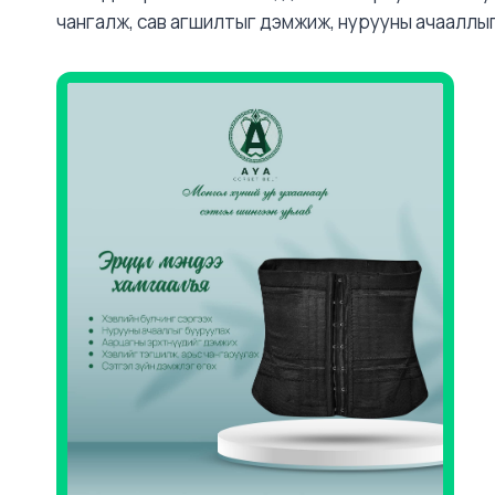
чангалж, сав агшилтыг дэмжиж, нурууны ачааллы