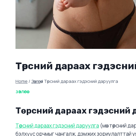
Төрсний дараах гэдэсни
Home
/
Зөвлөгөө
/
Төрсний дараах гэдэсний даруулга
ЗӨВЛӨГӨӨ
Төрсний дараах гэдэсний 
Төрсний дараах гэдэсний даруулга
(мөн төрсний да
бэлхүүс орчмыг чангалж, дэмжих зориулалттай уя