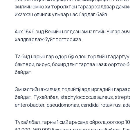
жилийн өмнө хүн төрөлхтөн гараар халдвар дамжи
ихээхэн өвчилж улмаар нас бардаг байв.
Анх 1846 онд Венийн нэгдсэн эмнэлгийн Унгар эм
халдварлаж буйг тогтоожээ.
Та бид нарын гар өдөр бүр олон төрлийн гадаргуу
бактери, вирус, бохирдлыг гартаа нааж өөртөө б
байдаг.
Эмнэлгийн ажилчид төдийгүй ард иргэдийн гараа
байдаг. Тухайлбал, staphylococcus aureus, strept
enterobacter, pseudomonas, candida, rotavirus, aden
Тухайлбал, гарны 1 см2 арьсанд ойролцоогоор 10
39,000-460,000 бактери, вирус оршиж байдаг. Гар