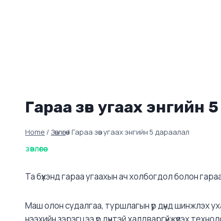
Гараа зөв угаах энгийн 
Home
/
Зөвлөгөө
/
Гараа зөв угаах энгийн 5 дараалал
ЗӨВЛӨГӨӨ
Та бүхэнд гараа угаахын ач холбогдол болон гараа
Маш олон судалгаа, туршлагын үр дүнд шинжлэх 
нээхийн зэрэгцээ үр дүнтэй халдваргүйжүүлэх техн