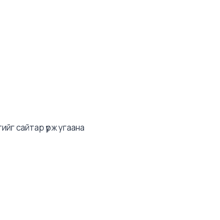
сгийг сайтар үрж угаана