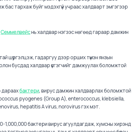
ж бас тархаж буйг мэдэхгүй учраас халдварт эмгэгээр
ч
Семмелвейс
нь халдвар нэгээс нөгөөд гараар дамжин
тай шүргэлцэж, гадаргуу дээр орших түмэн янзын
олон бусдад халдвар үүсгэгчийг дамжуулах боломжтой
р дараах
бактери
, вирус дамжин халдварлах боломжтой
ococcus pyogenes (Group A), enterococcus, klebsiella,
ovirus, hepatitis A virus, norovirus гэх мэт.
0-1,000,000 бактери вирус агуулдагдаж, хумсны хирэнд
аа тогтмол зөв угаах нь таныг халдварт өвчнөөс бүрэн