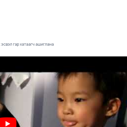
х эсвэл гар хатаагч ашиглана