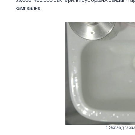
хамгаална.
1. Эхлээд гара