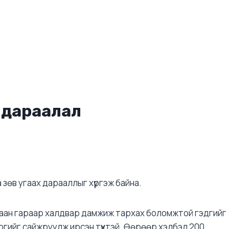
5 дараалал
 зөв угаах дарааллыг хүргэж байна.
ухаан гараар халдвар дамжиж тархах боломжтой гэдгийг
ологийг сайжруулж ирсэн түүхтэй. Өөрөөр хэлбэл 200