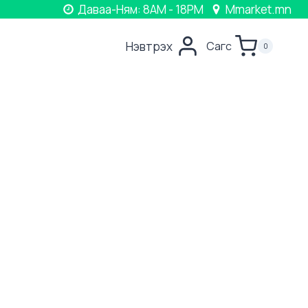
Даваа-Ням: 8AM - 18PM
Mmarket.mn
Нэвтрэх
Сагс
0