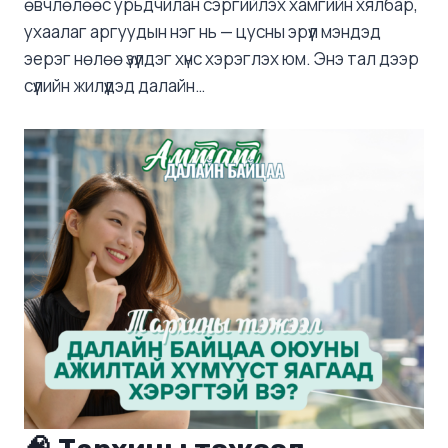
өвчлөлөөс урьдчилан сэргийлэх хамгийн хялбар,
ухаалаг аргуудын нэг нь — цусны эрүүл мэндэд
эерэг нөлөө үзүүлдэг хүнс хэрэглэх юм. Энэ тал дээр
сүүлийн жилүүдэд далайн…