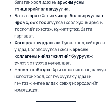
багатай хоол идэх нь
арьсны усны
тэнцвэрийг алдагдуулна.
Батга гарах:
Хэт их
чихэр, боловсруулсан
нүүрс ус, өөх тос
агуулсан хоол хүнс нь арьсны
тослогийг ихэсгэж, нүхжилт үүсгэж, батга
гаргадаг.
Хөгшрөлт хурдасгах:
Түргэн хоол, хийжүүлсэн
ундаа, боловсруулсан хүнс нь
арьсны
коллагены нийлэгжилтийг бууруулж
,
үрчлээ эрт үүсэхэд нөлөөлдөг.
Нөсөө толбо үүсэх:
Арьсыг хэт их давс, халуун
ногоотой хоол, согтууруулах ундаа нь
гэмтээж, өнгөө алдах, сэвх үүсэх эрсдэлийг
нэмэгдүүлдэг.