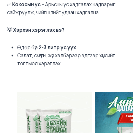
✅
Кокосын ус
– Арьсны ус хадгалах чадварыг
сайжруулж, чийгшлийг удаан хадгална.
💡 Хэрхэн хэрэглэх вэ?
Өдөр бүр
2-3 литр ус уух
Салат, смүүти, жүүс хэлбэрээр эдгээр хүнсийг
тогтмол хэрэглэх