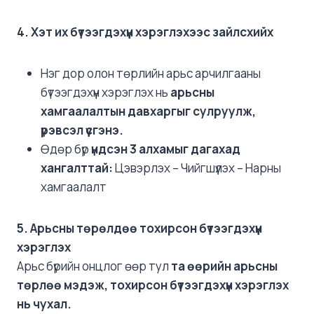
4. Хэт их бүтээгдэхүүн хэрэглэхээс зайлсхийх
Нэг дор олон төрлийн арьс арчилгааны
бүтээгдэхүүн хэрэглэх нь
арьсны
хамгаалалтын давхаргыг сулруулж,
үрэвсэл үүсгэнэ.
Өдөр бүр
үндсэн 3 алхамыг дагахад
хангалттай:
Цэвэрлэх – Чийгшүүлэх – Нарны
хамгаалалт
5. Арьсны төрөлдөө тохирсон бүтээгдэхүүн
хэрэглэх
Арьс бүрийн онцлог өөр тул
та өөрийн арьсны
төрлөө мэдэж, тохирсон бүтээгдэхүүн хэрэглэх
нь чухал.