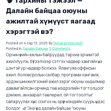
🧠 Тархины тэжээл —
Далайн байцаа оюуны
ажилтай хүмүүст яагаад
хэрэгтэй вэ?
Posted on
4 сар 13, 2025
By
[email protected]
Posted in
Далайн байцаа
0 Comments
Орчин үеийн ажлын байруудад тархиа эрчимтэй
ажиллуулж, бүтээлчээр сэтгэх чадвар хамгийн үнэ
цэнтэй ур чадвар болжээ. Ялангуяа оффисын
ажил, боловсролын салбар, программ хангамж,
эрдэм шинжилгээний ажил зэрэг оюуны хөдөлмөр
давамгайлсан орчинд төв мэдрэлийн тогтолцоог
дэмжих, анхаарал төвлөрөл, ой тогтоолтыг
сайжруулах хүнс сонгох нь эрүүл мэндийн суурь үндэс
болдог. 🌿 Энэ үед далайн байцаа “оюуны