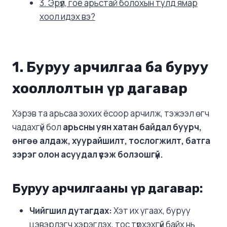
3. Эрүүл, гоё арьстай болохын тулд ямар
хоол идэх вэ?
1. Буруу арчилгаа ба буруу
хооллолтын үр дагавар
Хэрэв та арьсаа зохих ёсоор арчилж, тэжээл өгч
чадахгүй бол
арьсны уян хатан байдал буурч,
өнгөө алдаж, хуурайшилт, тослогжилт, батга
зэрэг олон асуудал үүсэж болзошгүй.
Буруу арчилгааны үр дагавар:
Чийгшил дутагдах:
Хэт их угаах, буруу
цэвэрлэгч хэрэглэх, тос түрхэхгүй байх нь