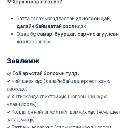
💡 Хэрхэн хэрэглэх вэ?
Батга гарах магадлалтай үед
ногоон цай,
далайн байцаатай хоол
идэх
Өдөр бүр
самар, буурцаг, сармис агуулсан
хоол
хэрэглэх
Зөвлөмж
🌿
Гоё арьстай болохын тулд:
✔ Чийгшүүлэх хүнс (далайн байцаа, өргөст хэмх,
авокадо)
✔ Антиоксидант ихтэй хүнс (ногоон цай, жүрж,
улаан лооль)
✔ Коллаген нийлэгжилтийг дэмжих хүнс (ясны шөл,
загас, чиа үр)
✔ Батганы эсрэг хүнс (сармистай хоол, ногоон