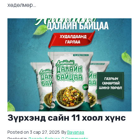
хөдөлмөр…
Зүрхэнд сайн 11 хоол хүнс
Posted on
3 сар 27, 2025
By
Bayanaa
Posted in
Далайн байцаа
0 Comments