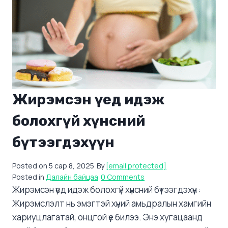
Жирэмсэн үед идэж
болохгүй хүнсний
бүтээгдэхүүн
Posted on
5 сар 8, 2025
By
[email protected]
Posted in
Далайн байцаа
0 Comments
Жирэмсэн үед идэж болохгүй хүнсний бүтээгдэхүүн :
Жирэмслэлт нь эмэгтэй хүний амьдралын хамгийн
хариуцлагатай, онцгой үе билээ. Энэ хугацаанд