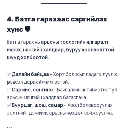
4. Батга гарахаас сэргийлэх
хүнс
🛡
Батга гарах нь
арьсны тослогийн ялгаралт
ихсэх, нянгийн халдвар, буруу хооллолттой
шууд холбоотой.
✅
Далайн байцаа
– Хорт бодисыг гадагшлуулж,
үрэвсэл дарах үйлчилгээтэй.
✅
Сармис, сонгино
– Байгалийн антибиотик тул
арьсны нянгийн халдвар багасгана.
✅
Буурцаг, шош, самар
– Хоол боловсруулах
эрхтнийг дэмжиж, арьсны нөхцөл сайжруулна.