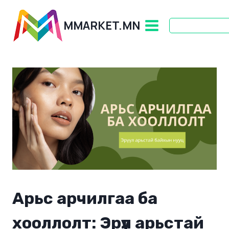
Skip
to
MMARKET.MN
content
Арьс арчилгаа ба
хооллолт: Эрүүл арьстай