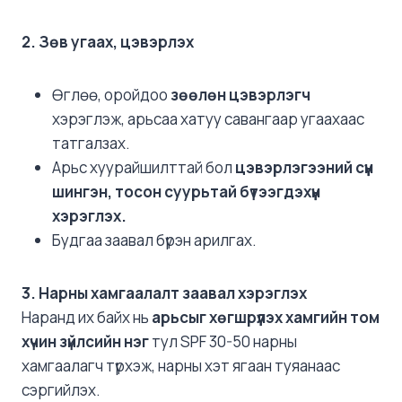
2. Зөв угаах, цэвэрлэх
Өглөө, оройдоо
зөөлөн цэвэрлэгч
хэрэглэж, арьсаа хатуу савангаар угаахаас
татгалзах.
Арьс хуурайшилттай бол
цэвэрлэгээний сүүн
шингэн, тосон суурьтай бүтээгдэхүүн
хэрэглэх.
Будгаа заавал бүрэн арилгах.
3. Нарны хамгаалалт заавал хэрэглэх
Наранд их байх нь
арьсыг хөгшрүүлэх хамгийн том
хүчин зүйлсийн нэг
тул SPF 30-50 нарны
хамгаалагч түрхэж, нарны хэт ягаан туяанаас
сэргийлэх.