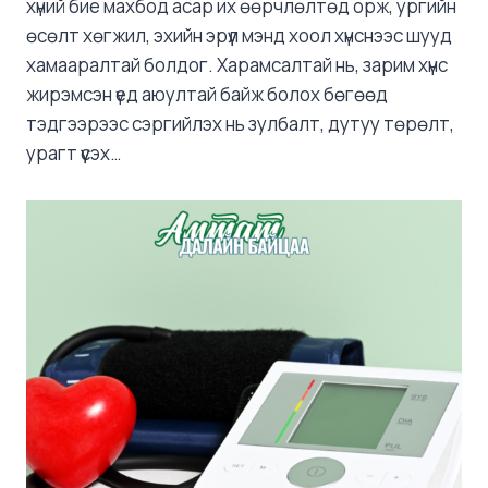
хүний бие махбод асар их өөрчлөлтөд орж, ургийн
өсөлт хөгжил, эхийн эрүүл мэнд хоол хүнснээс шууд
хамааралтай болдог. Харамсалтай нь, зарим хүнс
жирэмсэн үед аюултай байж болох бөгөөд
тэдгээрээс сэргийлэх нь зулбалт, дутуу төрөлт,
урагт үүсэх…