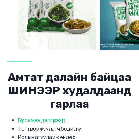
Амтат далайн байцаа
ШИНЭЭР худалдаанд
гарлаа
Бүх сүлжээ дэлгүүрээр
Тогтворжуулагч бодисгүй
Иодын агууламж өндөр