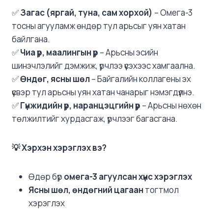
✅
Загас (яргай, туна, сам хорхой)
– Омега-3
тосны агууламж өндөр тул арьсыг уян хатан
байлгана.
✅
Чиа үр, маалингын үр
– Арьсны эсийн
шинэчлэлийг дэмжиж, үрчлээ үүсэхээс хамгаална.
✅
Өндөг, ясны шөл
– Байгалийн коллагены эх
үүсвэр тул арьсны уян хатан чанарыг нэмэгдүүлнэ.
✅
Гүнжидийн үр, наранцэцгийн үр
– Арьсны нөхөн
төлжилтийг хурдасгаж, үрчлээг багасгана.
💡 Хэрхэн хэрэглэх вэ?
Өдөр бүр
омега-3 агуулсан хүнс хэрэглэх
Ясны шөл, өндөгний цагаан
тогтмол
хэрэглэх