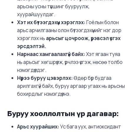
арьсны усны түвшинг бууруулж,
хуурайшуулдаг.
Хэт их бүтээгдэхүүн хэрэглэх:
Гоёлын болон
арьс арчилгааны олон бүтээгдэхүүнийг нэг дор
хэрэглэх нь
арьсыг цочроож, үрэвсэл үүсгэх
эрсдэлтэй.
Нарнаас хамгаалахгүй байх:
Хэт ягаан туяа
нь арьсыг хөгшрүүлж, үрчлээ үүсгэж, нөсөө толбо
нэмэгдүүлдэг.
Нүүрээ буруу цэвэрлэх:
Өдөр бүр будгаа
арилгахгүй байх, буруу аргаар угаах нь арьсны
бохирдлыг нэмэгдүүлнэ.
Буруу хооллолтын үр дагавар:
Арьс хуурайших:
Ус бага уух, антиоксидант