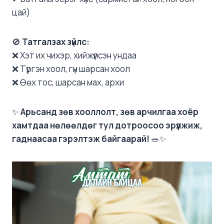
цай)
🚫
Татгалзах зүйлс:
❌ Хэт их чихэр, хийжүүлсэн ундаа
❌ Түргэн хоол, гүн шарсан хоол
❌ Өөх тос, шарсан мах, архи
✨
Арьсанд зөв хооллолт, зөв арчилгаа хоёр
хамтдаа нөлөөлдөг тул дотроосоо эрүүлжиж,
гаднаасаа гэрэлтэж байгаарай!
🥗✨