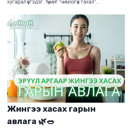
хугарал үүсгэдэг. Үүнийг “чимээгүй тахал”…
Жингээ хасах гарын
авлага 🌿🥗