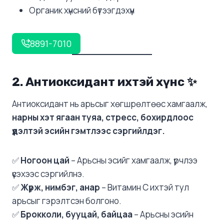
Органик хүнсний бүтээгдэхүүн
8891-7010
2. Антиоксидант ихтэй хүнс
✨
Антиоксидант нь арьсыг хөгшрөлтөөс хамгаалж,
нарны хэт ягаан туяа, стресс, бохирдлоос
үүдэлтэй эсийн гэмтлээс сэргийлдэг.
✅
Ногоон цай
– Арьсны эсийг хамгаалж, үрчлээ
үүсэхээс сэргийлнэ.
✅
Жүрж, нимбэг, анар
– Витамин C ихтэй тул
арьсыг гэрэлтсэн болгоно.
✅
Брокколи, бууцай, байцаа
– Арьсны эсийн