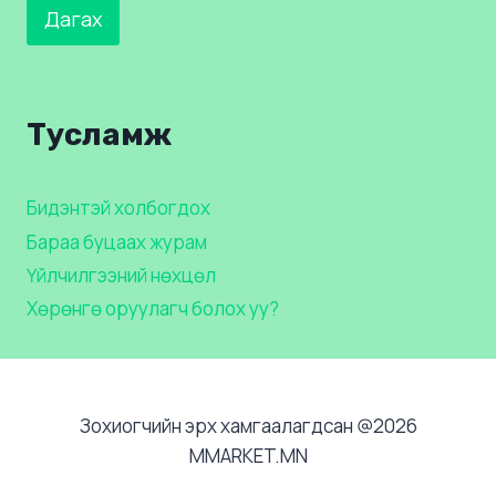
Дагах
Тусламж
Бидэнтэй холбогдох
Бараа буцаах журам
Үйлчилгээний нөхцөл
Хөрөнгө оруулагч болох уу?
Зохиогчийн эрх хамгаалагдсан @2026
MMARKET.MN