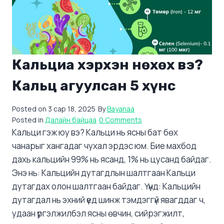
Кальциа хэрхэн нөхөх вэ?
Кальц агуулсан 5 хүнс
Posted on
3 сар 18, 2025
By
Bayanaa
Posted in
Далайн байцаа
0 Comments
Кальци гэж юу вэ? Кальци нь ясны бат бөх
чанарыг хангадаг чухал эрдэс юм. Бие махбод
дахь кальцийн 99% нь ясанд, 1% нь цусанд байдаг.
Энэ нь: Кальцийн дутагдлын шалтгаан Кальци
дутагдах олон шалтгаан байдаг. Үүнд: Кальцийн
дутагдал нь эхний үед шинж тэмдэггүй явагддаг ч,
удаан үргэлжилбэл ясны өвчин, сийрэгжилт,