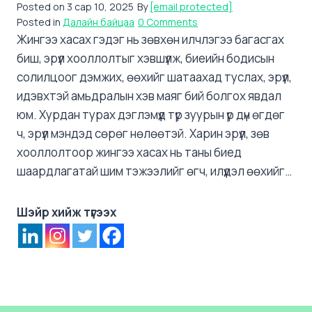
Posted on
3 сар 10, 2025
By
[email protected]
Posted in
Далайн байцаа
0 Comments
Жингээ хасах гэдэг нь зөвхөн илчлэгээ багасгах
биш, эрүүл хооллолтыг хэвшүүлж, биеийн бодисын
солилцоог дэмжих, өөхийг шатаахад туслах, эрүүл,
идэвхтэй амьдралын хэв маяг бий болгох явдал
юм. Хурдан турах дэглэмүүд түр зуурын үр дүн өгдөг
ч, эрүүл мэндэд сөрөг нөлөөтэй. Харин эрүүл, зөв
хооллолтоор жингээ хасах нь таны биед
шаардлагатай шим тэжээлийг өгч, илүүдэл өөхийг…
Шэйр хийж түгээх