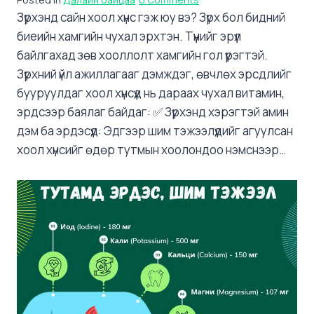
Зүрхэнд сайн хоол хүнс гэж юу вэ? Зүрх бол бидний
биеийн хамгийн чухал эрхтэн. Түүнийг эрүүл
байлгахад зөв хооллолт хамгийн гол үүрэгтэй.
Зүрхний үйл ажиллагааг дэмждэг, өвчлөх эрсдлийг
бууруулдаг хоол хүнсүүд нь дараах чухал витамин,
эрдсээр баялаг байдаг: ✅ Зүрхэнд хэрэгтэй амин
дэм ба эрдэсүүд: Эдгээр шим тэжээлүүдийг агуулсан
хоол хүнсийг өдөр тутмын хоолондоо нэмснээр…