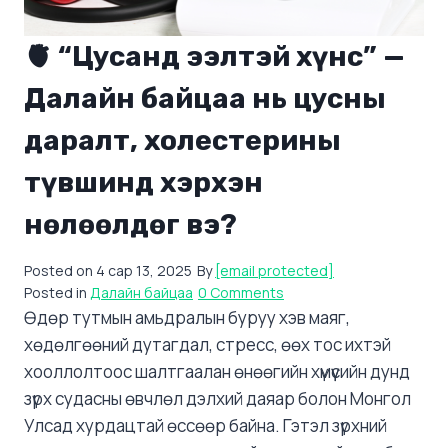
🫀 “Цусанд ээлтэй хүнс” —
Далайн байцаа нь цусны
даралт, холестерины
түвшинд хэрхэн
нөлөөлдөг вэ?
Posted on
4 сар 13, 2025
By
[email protected]
Posted in
Далайн байцаа
0 Comments
Өдөр тутмын амьдралын буруу хэв маяг,
хөдөлгөөний дутагдал, стресс, өөх тос ихтэй
хооллолтоос шалтгаалан өнөөгийн хүмүүсийн дунд
зүрх судасны өвчлөл дэлхий даяар болон Монгол
Улсад хурдацтай өссөөр байна. Гэтэл зүрхний