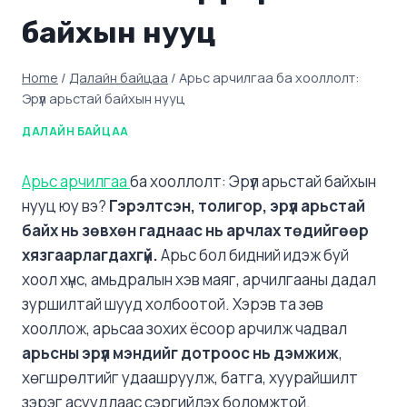
байхын нууц
Home
/
Далайн байцаа
/
Арьс арчилгаа ба хооллолт:
Эрүүл арьстай байхын нууц
ДАЛАЙН БАЙЦАА
Арьс арчилгаа
ба хооллолт: Эрүүл арьстай байхын
нууц юу вэ?
Гэрэлтсэн, толигор, эрүүл арьстай
байх нь зөвхөн гаднаас нь арчлах төдийгөөр
хязгаарлагдахгүй.
Арьс бол бидний идэж буй
хоол хүнс, амьдралын хэв маяг, арчилгааны дадал
зуршилтай шууд холбоотой. Хэрэв та зөв
хооллож, арьсаа зохих ёсоор арчилж чадвал
арьсны эрүүл мэндийг дотроос нь дэмжиж
,
хөгшрөлтийг удаашруулж, батга, хуурайшилт
зэрэг асуудлаас сэргийлэх боломжтой.