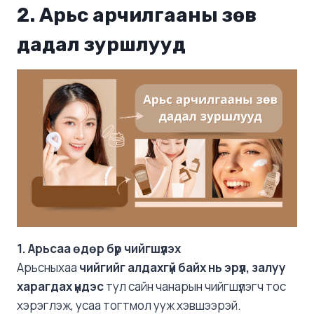
2. Арьс арчилгааны зөв
дадал зуршлууд
1. Арьсаа өдөр бүр чийгшүүлэх
Арьсныхаа
чийгийг алдахгүй байх нь эрүүл, залуу
харагдах үндэс
тул сайн чанарын чийгшүүлэгч тос
хэрэглэж, усаа тогтмол ууж хэвшээрэй.