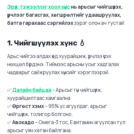
Эрүүл, тэжээллэг хоол хүнс
нь арьсыг чийгшүүлэх,
үрчлээг багасгах, хөгшрөлтийг удаашруулах,
батга гарахаас сэргийлэх
зэрэг олон ач тустай.
1. Чийгшүүлэх хүнс
💧
Арьс чийгээ алдах үед хуурайшиж, үрчлээ үүсэх
нөхцөл бүрдэнэ. Тиймээс арьсны усыг хадгалах
чадварыг сайжруулах хүнсийг хэрэглээрэй.
✅
Далайн байцаа
– Арьсыг гүн чийгшүүлж,
хуурайшилтаас хамгаална.
✅
Өргөст хэмх
– 95% ус агуулдаг, арьсыг
чийгшүүлж, толигор болгоно.
✅
Авокадо
– Омега-3 тос, Е витамин агуулсан тул
арьсыг уян хатан байлгана.