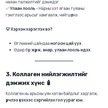
нөхөн төлжилтийг дэмждэг.
✅
Улаан лооль
– Нарны хэт ягаан туяаны
гэмтлээс арьсыг хамгаалж, чийгшүүлнэ.
💡 Хэрхэн хэрэглэх вэ?
Өглөөний цайндаа
ногоон цай уух
Өдөр бүр
жүрж, анар, улаан лооль идэх
3. Коллаген нийлэгжилтийг
дэмжих хүнс
🧴
Коллаген нь арьсны уян хатан байдлыг хадгалж,
үрчлээ үүсэхээс сэргийлэх гол уураг юм.