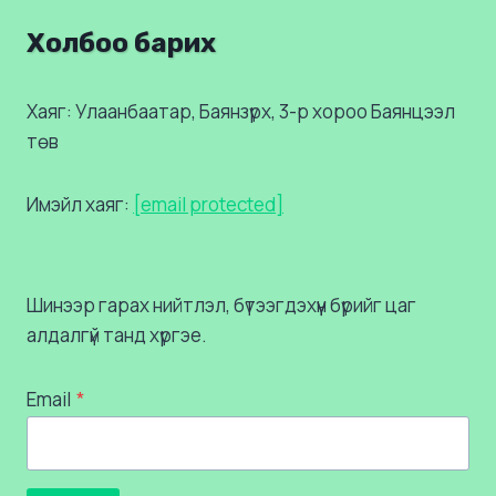
Холбоо барих
Хаяг: Улаанбаатар, Баянзүрх, 3-р хороо Баянцээл
төв
Имэйл хаяг:
[email protected]
Шинээр гарах нийтлэл, бүтээгдэхүүн бүрийг цаг
алдалгүй танд хүргэе.
Email
*