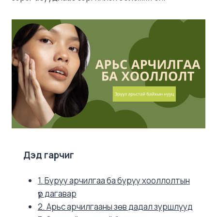
Дэд гарчиг
1. Буруу арчилгаа ба буруу хооллолтын
үр дагавар
2. Арьс арчилгааны зөв дадал зуршлууд