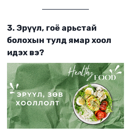
3. Эрүүл, гоё арьстай
болохын тулд ямар хоол
идэх вэ?