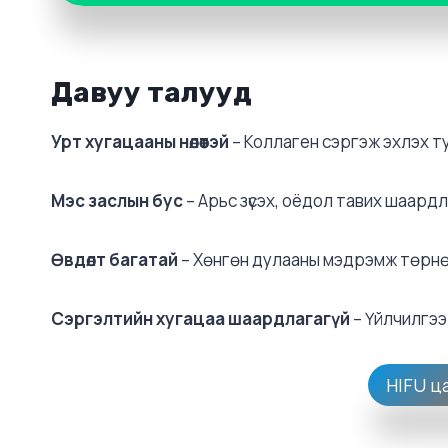
Давуу талууд
Урт хугацааны нөлөөтэй
– Коллаген сэргэж эхлэх ту
Мэс заслын бус
– Арьс зүсэх, оёдол тавих шаардл
Өвдөлт багатай
– Хөнгөн дулааны мэдрэмж төрн
Сэргэлтийн хугацаа шаардлагагүй
– Үйлчилгэ
HIFU ц