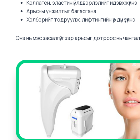
Коллаген, эластин үйлдвэрлэлийг идэвхжүүлнэ
Арьсны унжилтыг багасгана
Хэлбэрийг тодруулж, лифтингийн үр дүн үзүүлнэ
Энэ нь мэс засалгүйгээр арьсыг дотроос нь чанга