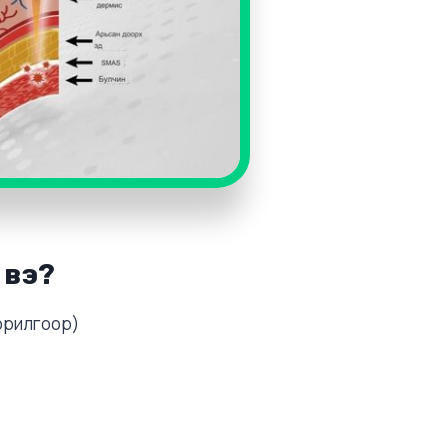
 вэ?
зорилгоор)