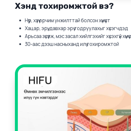
Хэнд тохиромжтой вэ?
Нүүр, хүзүү орчим унжилттай болсон хүмүүст
Хацар, эрүү, давхар эрүү тодруулахыг хүсэгчдэд
Арьсаа зүсүүлж, мэс засал хийлгэхийг хүсэхгүй хүмүү
30-аас дээш насныханд илүү тохиромжтой