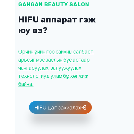
GANGAN BEAUTY SALON
HIFU аппарат гэж
юу вэ?
Орчин үеийн гоо сайхны салбарт
арьсыг мэс заслын бус аргаар
чангаруулах, залуужуулах
технологиуд улам бүр хөгжиж
байна.
HIFU цаг захиалах