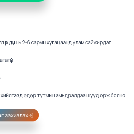
л үр дүн нь 2-6 сарын хугацаанд улам сайжирдаг
агагүй
ө
э хийлгээд өдөр тутмын амьдралдаа шууд орж болно
аг захиалах