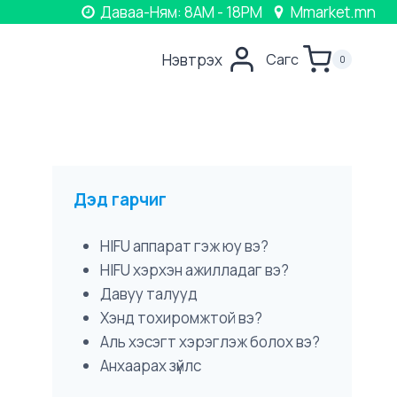
Даваа-Ням: 8AM - 18PM
Mmarket.mn
Нэвтрэх
Сагс
0
Дэд гарчиг
HIFU аппарат гэж юу вэ?
HIFU хэрхэн ажилладаг вэ?
Давуу талууд
Хэнд тохиромжтой вэ?
Аль хэсэгт хэрэглэж болох вэ?
Анхаарах зүйлс