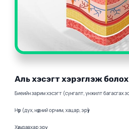
Аль хэсэгт хэрэглэж болох
Биеийн зарим хэсэгт (сунгалт, унжилт багасгах 
Нүүр (дух, нүдний орчим, хацар, эрүү)
Хүзүү, давхар эрүү