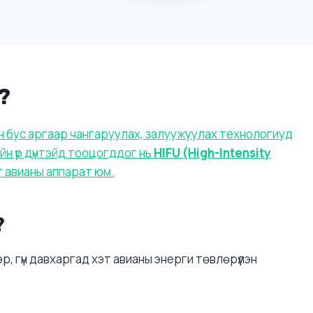
?
ын бус аргаар чангаруулах, залуужуулах технологиуд
йн үр дүнтэйд тооцогддог нь
HIFU (High-Intensity
 авианы аппарат юм.
?
р, гүн давхаргад хэт авианы энерги төвлөрүүлэн