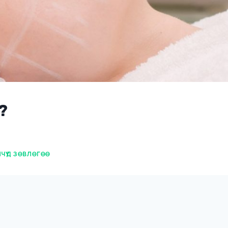
?
ҮҮД ЗӨВЛӨГӨӨ