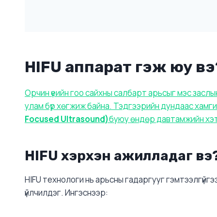
HIFU аппарат гэж юу вэ
Орчин үеийн гоо сайхны салбарт арьсыг мэс засл
улам бүр хөгжиж байна. Тэдгээрийн дундаас хамги
Focused Ultrasound)
буюу өндөр давтамжийн хэт
HIFU хэрхэн ажилладаг вэ
HIFU технологи нь арьсны гадаргууг гэмтээлгүйгээ
үйлчилдэг. Ингэснээр: