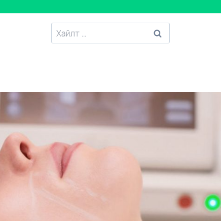
Хайлтанд
: