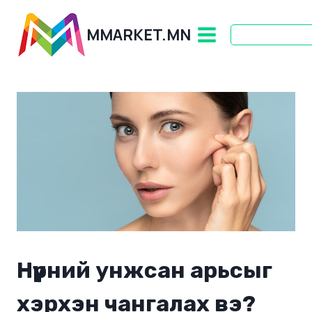
Skip
to
MMARKET.MN
content
Нүүрний унжсан арьсыг
хэрхэн чангалах вэ?