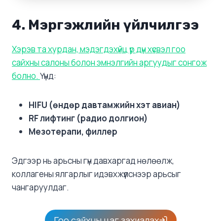
4. Мэргэжлийн үйлчилгээ
Хэрэв та хурдан, мэдэгдэхүйц үр дүн хүсвэл гоо
сайхны салоны болон эмнэлгийн аргуудыг сонгож
болно.
Үүнд:
HIFU (өндөр давтамжийн хэт авиан)
RF лифтинг (радио долгион)
Мезотерапи, филлер
Эдгээр нь арьсны гүн давхаргад нөлөөлж,
коллагены ялгарлыг идэвхжүүлснээр арьсыг
чангаруулдаг.
Гоо сайхны цаг захиалах