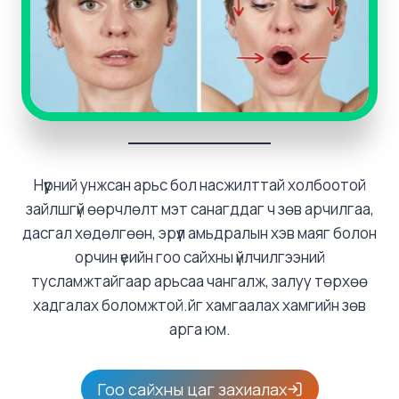
Нүүрний унжсан арьс бол насжилттай холбоотой
зайлшгүй өөрчлөлт мэт санагддаг ч зөв арчилгаа,
дасгал хөдөлгөөн, эрүүл амьдралын хэв маяг болон
орчин үеийн гоо сайхны үйлчилгээний
тусламжтайгаар арьсаа чангалж, залуу төрхөө
хадгалах боломжтой.йг хамгаалах хамгийн зөв
арга юм.
Гоо сайхны цаг захиалах