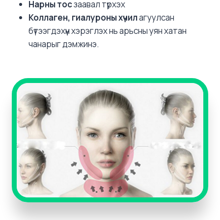
Нарны тос
заавал түрхэх
Коллаген, гиалуроны хүчил
агуулсан
бүтээгдэхүүн хэрэглэх нь арьсны уян хатан
чанарыг дэмжинэ.