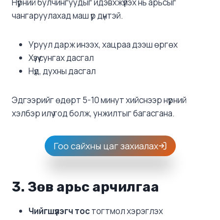
Нүүрний булчингуудыг идэвхжүүлэх нь арьсыг
чангаруулахад маш үр дүнтэй.
Уруул дарж инээх, хацраа дээш өргөх
Хүзүү сунгах дасгал
Нүд, духны дасгал
Эдгээрийг өдөрт 5-10 минут хийснээр нүүрний
хэлбэр илүү тод болж, унжилтыг багасгана.
Гоо сайхны цаг захиалах
3. Зөв арьс арчилгаа
Чийгшүүлэгч тос
тогтмол хэрэглэх