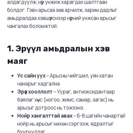
алдагдуулж, нүүр унжиж харагдах шалтгаан
болдог. Гэвч арьсаа зөв арчилж, зарим дадлыг
амьдралдаа хэвшүүлснээр нүүрний унжсан арьсыг
чангалах боломжтой.
1. Эрүүл амьдралын хэв
маяг
Ус сайн уух
– Арьсны чийгшил, уян хатан
чанарыг хадгална.
Эрүүл хооллолт
– Уураг, антиоксидантаар
баялаг хүнс (ногоо, жимс, самар, загас) нь
арьсыг дотроос нь тэжээнэ.
Нойр хангалттай авах
– 6-8 цагийн чанартай
нойр нь арьсыг нөхөн сэргээж, ядралтыг
бууруулдаг.