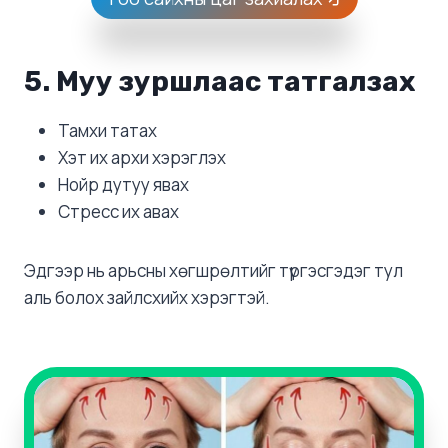
5. Муу зуршлаас татгалзах
Тамхи татах
Хэт их архи хэрэглэх
Нойр дутуу явах
Стресс их авах
Эдгээр нь арьсны хөгшрөлтийг түргэсгэдэг тул
аль болох зайлсхийх хэрэгтэй.