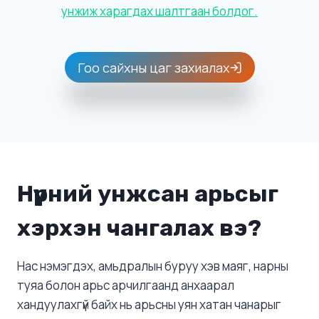
унжиж харагдах шалтгаан болдог.
Гоо сайхны цаг захиалах
Нүүрний унжсан арьсыг
хэрхэн чангалах вэ?
Нас нэмэгдэх, амьдралын буруу хэв маяг, нарны
туяа болон арьс арчилгаанд анхаарал
хандуулахгүй байх нь арьсны уян хатан чанарыг