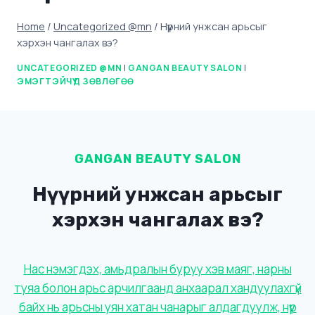
Home
/
Uncategorized @mn
/
Нүүрний унжсан арьсыг
хэрхэн чангалах вэ?
UNCATEGORIZED @MN
|
GANGAN BEAUTY SALON
|
ЭМЭГТЭЙЧҮҮД ЗӨВЛӨГӨӨ
GANGAN BEAUTY SALON
Нүүрний унжсан арьсыг
хэрхэн чангалах вэ?
Нас нэмэгдэх, амьдралын буруу хэв маяг, нарны
туяа болон арьс арчилгаанд анхаарал хандуулахгүй
байх нь арьсны уян хатан чанарыг алдагдуулж, нүүр