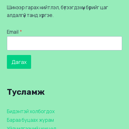
Шинээр гарах нийтлэл, бүтээгдэхүүн бүрийг цаг
алдалгүй танд хүргэе.
Email
*
Дагах
Тусламж
Бидэнтэй холбогдох
Бараа буцаах журам
Үйлчилгээний нөхцөл