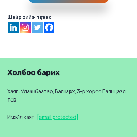
Шэйр хийж түгээх
Холбоо барих
Хаяг: Улаанбаатар, Баянзүрх, 3-р хороо Баянцээл
төв
Имэйл хаяг:
[email protected]