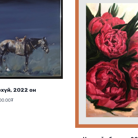
хүй, 2022 он
00.00
₮