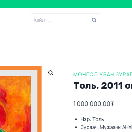
Хайлтанд
:
МОНГОЛ УРАН ЗУРА
Толь, 2011 о
1,000,000.00
₮
Нэр: Толь
Зураач: Мужааны АН