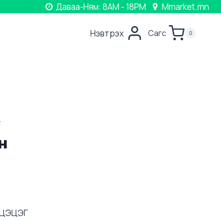
Даваа-Ням: 8AM - 18PM
Mmarket.mn
Нэвтрэх
Сагс
0
Г
н
ХЦЭЦЭГ