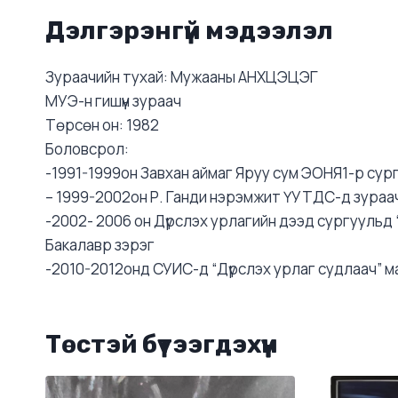
Дэлгэрэнгүй мэдээлэл
Зураачийн тухай: Мужааны АНХЦЭЦЭГ
МУЭ-н гишүүн зураач
Төрсөн он: 1982
Боловсрол:
-1991-1999он Завхан аймаг Яруу сум ЭОНЯ1-р сур
– 1999-2002он Р. Ганди нэрэмжит ҮУТДС-д зураа
-2002- 2006 он Дүрслэх урлагийн дээд сургуульд 
Бакалавр зэрэг
-2010-2012онд СУИС-д “Дүрслэх урлаг судлаач” 
Төстэй бүтээгдэхүүн