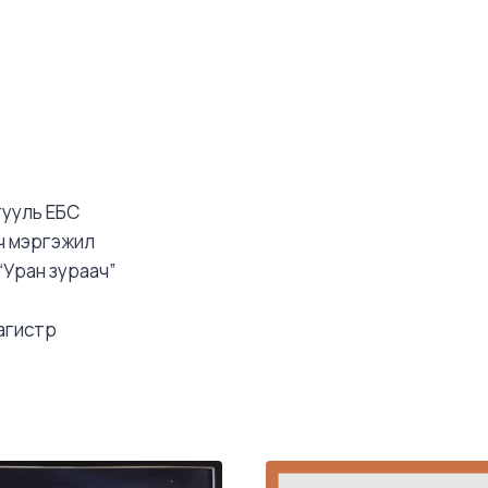
гууль ЕБС
ч мэргэжил
“Уран зураач”
магистр