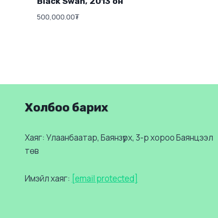
Black Swan, 2013 он
500,000.00
₮
Холбоо барих
Хаяг: Улаанбаатар, Баянзүрх, 3-р хороо Баянцээл
төв
Имэйл хаяг:
[email protected]