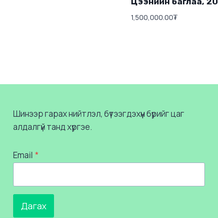
Цээнийн баглаа, 20
1,500,000.00
₮
Шинээр гарах нийтлэл, бүтээгдэхүүн бүрийг цаг
алдалгүй танд хүргэе.
Email
*
Дагах