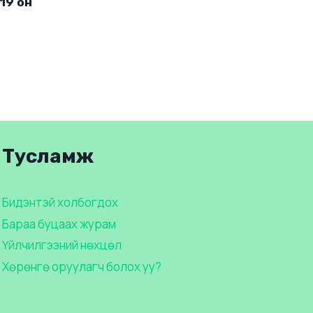
19 он
Тусламж
Бидэнтэй холбогдох
Бараа буцаах журам
Үйлчилгээний нөхцөл
Хөрөнгө оруулагч болох уу?