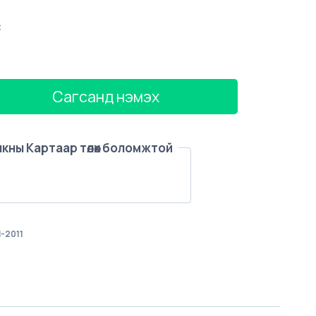
с
Сагсанд нэмэх
анкны Картаар төлөх боломжтой
i-2011