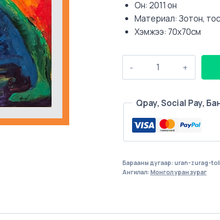
Он: 2011 он
Материал: Зотон, то
Хэмжээ: 70х70см
Толь,
2011
он
quantity
Qpay, Social Pay, Б
Барааны дугаар:
uran-zurag-tol
Ангилал:
Монгол уран зураг