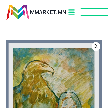
Skip
to
MMARKET.MN
content