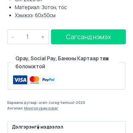
Материал: Зотон, тос
Хэмжээ: 60х50см
Тэмүүл,
Сагсанд нэмэх
2020
он
quantity
Qpay, Social Pay, Банкны Картаар төлөх
боломжтой
Барааны дугаар:
uran-zurag-temuul-2020
Ангилал:
Монгол уран зураг
Дэлгэрэнгүй мэдээлэл