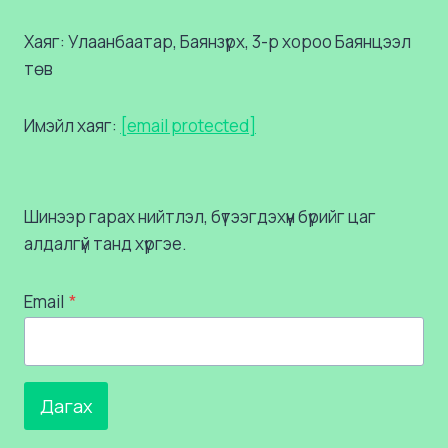
Хаяг: Улаанбаатар, Баянзүрх, 3-р хороо Баянцээл
төв
Имэйл хаяг:
[email protected]
Шинээр гарах нийтлэл, бүтээгдэхүүн бүрийг цаг
алдалгүй танд хүргэе.
Email
*
Дагах