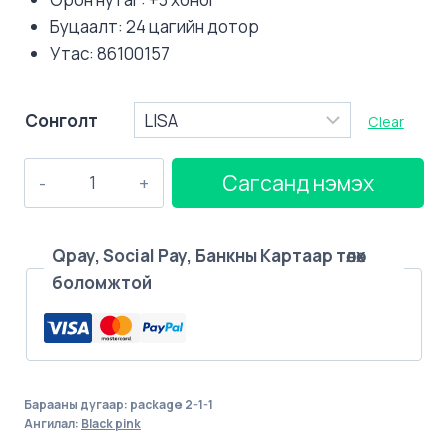
Буцаалт: 24 цагийн дотор
Утас: 86100157
Сонголт
Clear
BLACKPINK
Сагсанд нэмэх
BOX
PHOTO
+
Qpay, Social Pay, Банкны Картаар төлөх
RING
боломжтой
quantity
Барааны дугаар:
package 2-1-1
Ангилал:
Black pink