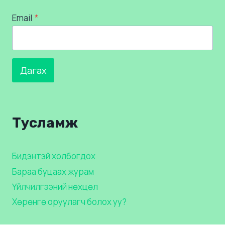
Email
*
Дагах
Тусламж
Бидэнтэй холбогдох
Бараа буцаах журам
Үйлчилгээний нөхцөл
Хөрөнгө оруулагч болох уу?