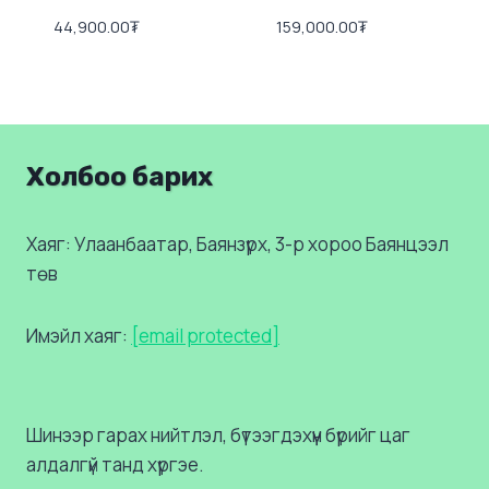
44,900.00
₮
159,000.00
₮
Холбоо барих
Хаяг: Улаанбаатар, Баянзүрх, 3-р хороо Баянцээл
төв
Имэйл хаяг:
[email protected]
Шинээр гарах нийтлэл, бүтээгдэхүүн бүрийг цаг
алдалгүй танд хүргэе.