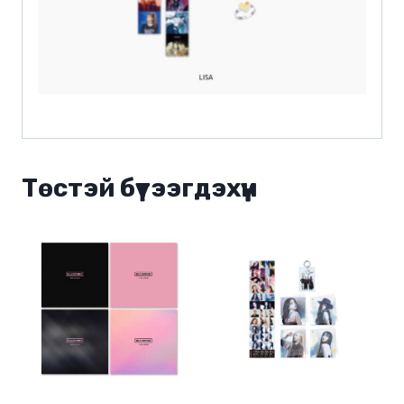
Төстэй бүтээгдэхүүн