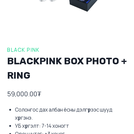
BLACK PINK
BLACKPINK BOX PHOTO +
RING
59,000.00
₮
Солонгос дах албан ёсны дэлгүүрээс шууд
хүргэнэ.
УБ хүргэлт: 7-14 хоногт
Орон нутаг: +3 хоног