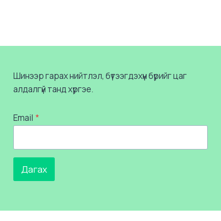
Шинээр гарах нийтлэл, бүтээгдэхүүн бүрийг цаг
алдалгүй танд хүргэе.
Email
*
Дагах