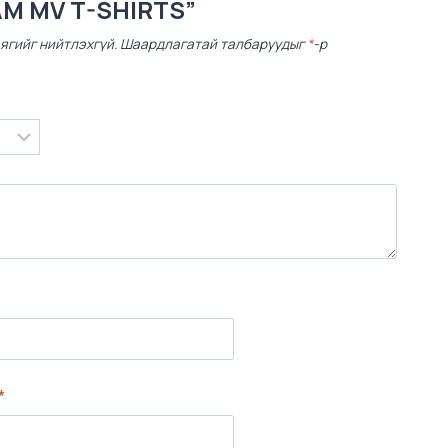
M MV T-SHIRTS”
ягийг нийтлэхгүй.
Шаардлагатай талбаруудыг
*
-р
*