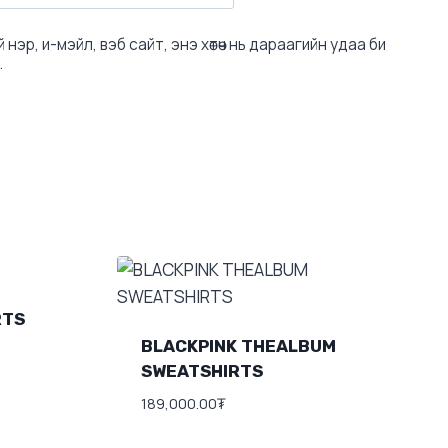
 нэр, и-мэйл, вэб сайт, энэ хөтөч нь дараагийн удаа би
.
RTS
BLACKPINK THEALBUM
SWEATSHIRTS
189,000.00
₮