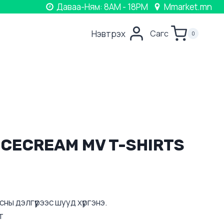
Даваа-Ням: 8AM - 18PM
Mmarket.mn
Нэвтрэх
Сагс
0
ICECREAM MV T-SHIRTS
ны дэлгүүрээс шууд хүргэнэ.
т