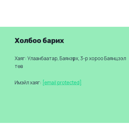
Холбоо барих
Хаяг: Улаанбаатар, Баянзүрх, 3-р хороо Баянцээл
төв
Имэйл хаяг:
[email protected]