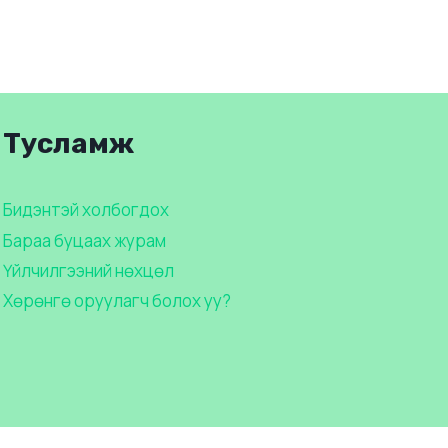
Тусламж
Бидэнтэй холбогдох
Бараа буцаах журам
Үйлчилгээний нөхцөл
Хөрөнгө оруулагч болох уу?