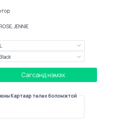
дотор
 ROSE, JENNIE
Сагсанд нэмэх
Банкны Картаар төлөх боломжтой