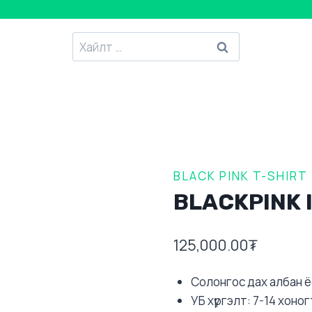
Хайлтанд
:
BLACK PINK T-SHIRT
BLACKPINK 
125,000.00
₮
Солонгос дах албан ёс
УБ хүргэлт: 7-14 хоног