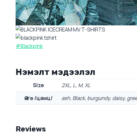
#Blackpink
Нэмэлт мэдээлэл
Size
2XL, L, M, XL
Өнгө /цамц/
ash, Black, burgundy, daisy, green
Reviews