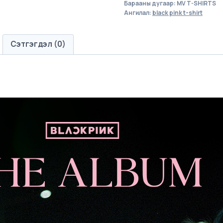
Барааны дугаар:
MV T-SHIRTS
Ангилал:
black pink t-shirt
Сэтгэгдэл (0)