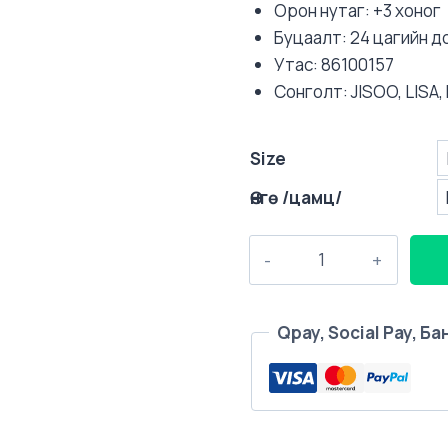
Орон нутаг: +3 хоног
Буцаалт: 24 цагийн 
Утас: 86100157
Сонголт: JISOO, LISA,
Size
Өнгө /цамц/
BLACKPINK
ICECREAM
MV
T-
Qpay, Social Pay, 
SHIRTS
quantity