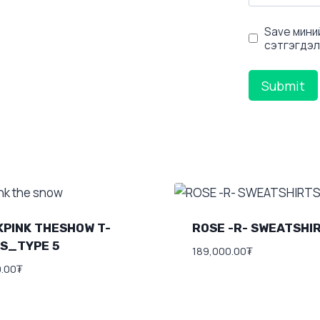
Save миний
сэтгэгдэл
PINK THESHOW T-
ROSE -R- SWEATSHI
TS_TYPE 5
189,000.00
₮
0.00
₮