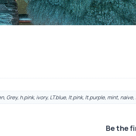
, Grey, h.pink, ivory, LT.blue, lt.pink, lt.purple, mint, naive,
Be the f