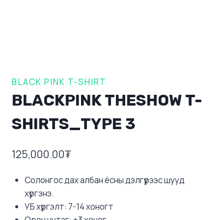
BLACK PINK T-SHIRT
BLACKPINK THESHOW T-
SHIRTS_TYPE 3
125,000.00
₮
Солонгос дах албан ёсны дэлгүүрээс шууд
хүргэнэ.
УБ хүргэлт: 7-14 хоногт
Орон нутаг: +3 хоног