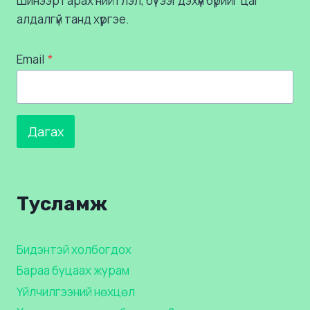
Шинээр гарах нийтлэл, бүтээгдэхүүн бүрийг цаг
алдалгүй танд хүргэе.
Email
*
Дагах
Тусламж
Бидэнтэй холбогдох
Бараа буцаах журам
Үйлчилгээний нөхцөл