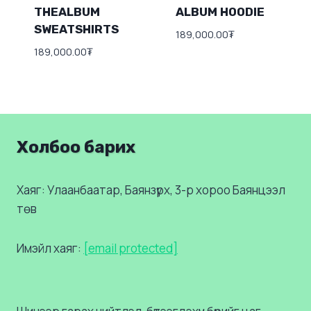
THEALBUM
ALBUM HOODIE
SWEATSHIRTS
189,000.00
₮
189,000.00
₮
Холбоо барих
Хаяг: Улаанбаатар, Баянзүрх, 3-р хороо Баянцээл
төв
Имэйл хаяг:
[email protected]