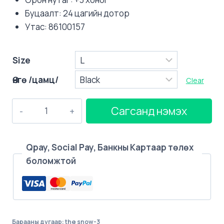
Буцаалт: 24 цагийн дотор
Утас: 86100157
Size
Өнгө /цамц/
Clear
BLACKPINK
Сагсанд нэмэх
THESHOW
T-
SHIRTS_TYPE
Qpay, Social Pay, Банкны Картаар төлөх
3
боломжтой
quantity
Барааны дугаар:
the snow-3