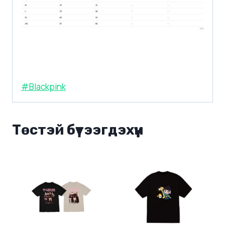
#Blackpink
Төстэй бүтээгдэхүүн