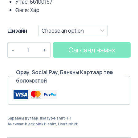
Утас: 86100157
Өнгө: Хар
Дизайн
PHOTO
Сагсанд нэмэх
T-
SHIRTS
LISA
Qpay, Social Pay, Банкны Картаар төлөх
quantity
боломжтой
Барааны дугаар:
lisa type shirt-1-1
Ангилал:
black pink t-shirt
,
Lisa t-shirt