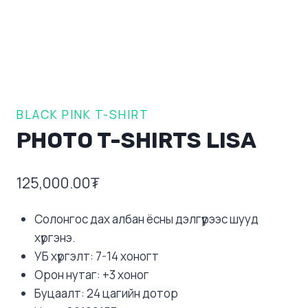
BLACK PINK T-SHIRT
PHOTO T-SHIRTS LISA
125,000.00
₮
Солонгос дах албан ёсны дэлгүүрээс шууд
хүргэнэ.
УБ хүргэлт: 7-14 хоногт
Орон нутаг: +3 хоног
Буцаалт: 24 цагийн дотор