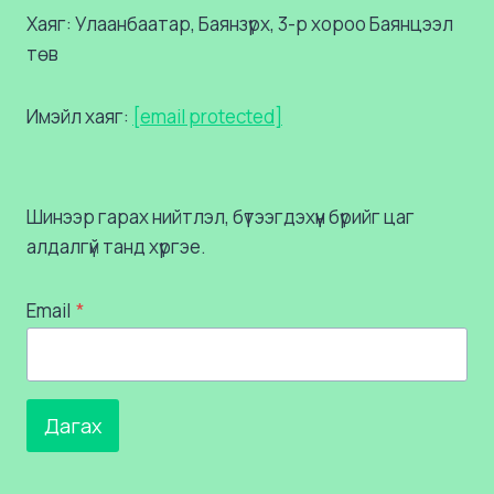
Хаяг: Улаанбаатар, Баянзүрх, 3-р хороо Баянцээл
төв
Имэйл хаяг:
[email protected]
Шинээр гарах нийтлэл, бүтээгдэхүүн бүрийг цаг
алдалгүй танд хүргэе.
Email
*
Дагах