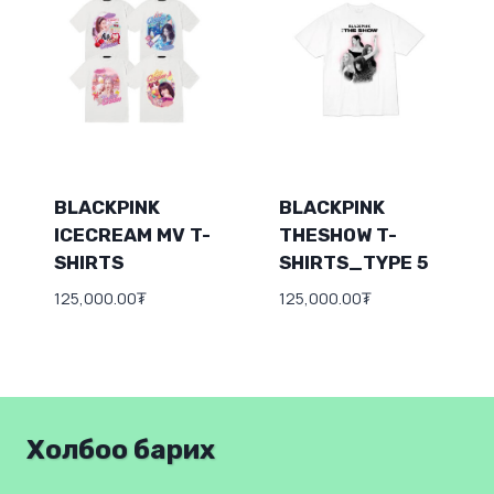
BLACKPINK
BLACKPINK
ICECREAM MV T-
THESHOW T-
SHIRTS
SHIRTS_TYPE 5
125,000.00
₮
125,000.00
₮
Холбоо барих