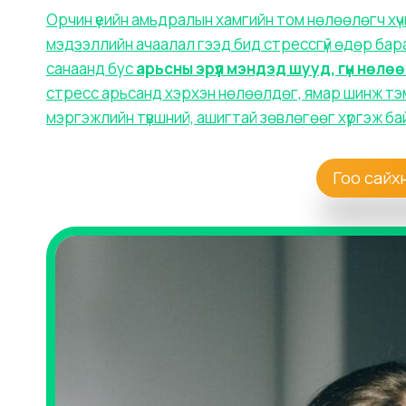
Орчин үеийн амьдралын хамгийн том нөлөөлөгч хүчи
мэдээллийн ачаалал гээд бид стрессгүй өдөр бара
санаанд бус
арьсны эрүүл мэндэд шууд, гүн нөлө
стресс арьсанд хэрхэн нөлөөлдөг, ямар шинж тэм
мэргэжлийн түвшний, ашигтай зөвлөгөөг хүргэж ба
Гоо сайх