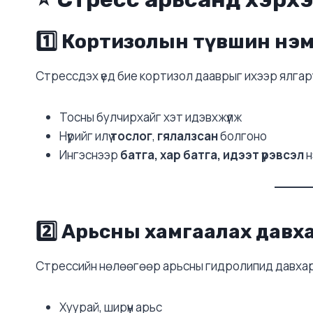
1️⃣
Кортизолын түвшин нэмэ
Стрессдэх үед бие кортизол дааврыг ихээр ялгар
Тосны булчирхайг хэт идэвхжүүлж
Нүүрийг илүү
тослог
,
гялалзсан
болгоно
Ингэснээр
батга, хар батга, идээт үрэвсэл
н
2️⃣
Арьсны хамгаалах давха
Стрессийн нөлөөгөөр арьсны гидролипид давхарга
Хуурай, ширүүн арьс