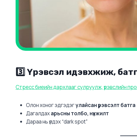
3️⃣
Үрэвсэл идэвхжиж, бат
Стресс биеийн дархлааг сулруулж, үрэвслийн проц
Олон хоног эдгэдэг
улайсан үрэвсэлт батга
Дагалдах
арьсны толбо, нүхжилт
Дараа нь үлдэх “dark spot”