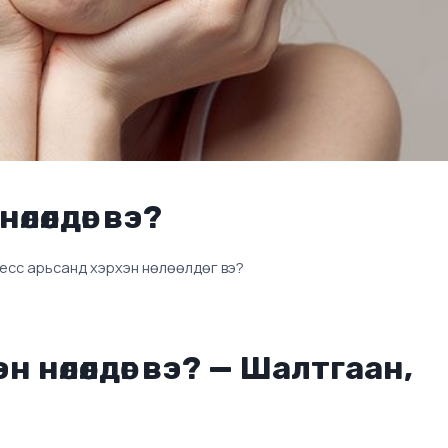
лөөлдөг вэ?
есс арьсанд хэрхэн нөлөөлдөг вэ?
 нөлөөлдөг вэ? — Шалтгаан,