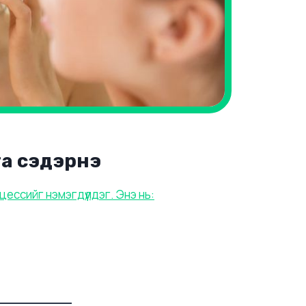
га сэдэрнэ
ессийг нэмэгдүүлдэг. Энэ нь: