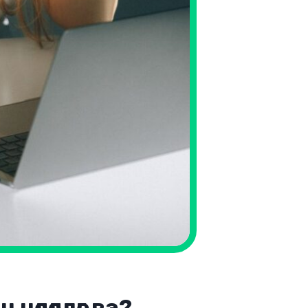
нөлөөлдөг вэ?