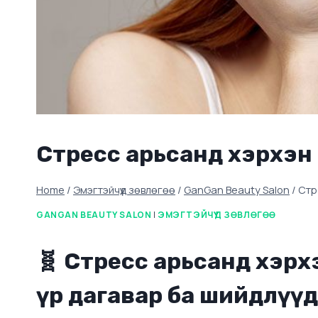
Стресс арьсанд хэрхэн нө
Home
/
Эмэгтэйчүүд зөвлөгөө
/
GanGan Beauty Salon
/
Стр
GANGAN BEAUTY SALON
|
ЭМЭГТЭЙЧҮҮД ЗӨВЛӨГӨӨ
🧬
Стресс арьсанд хэрхэн
үр дагавар ба шийдлүүд