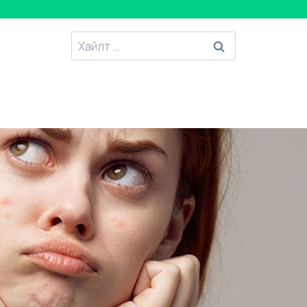
Хайлтанд
: