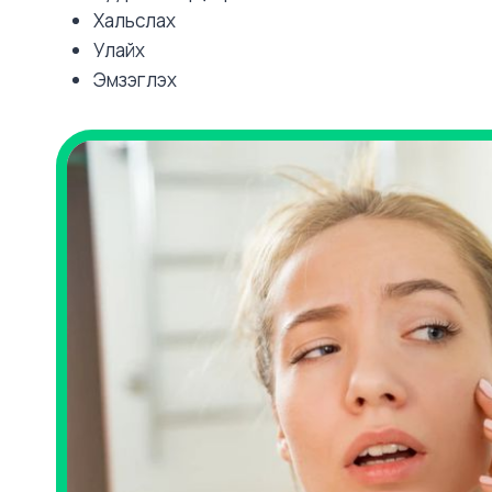
Хальслах
Улайх
Эмзэглэх