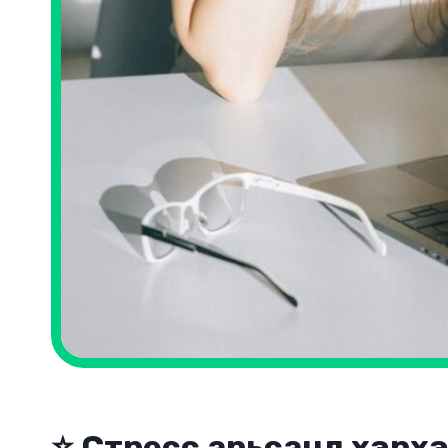
⭐
Стресс арьсанд хэрхэн 