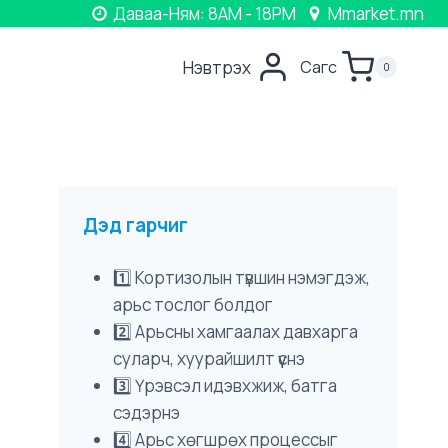
Даваа-Ням: 8AM - 18PM
Mmarket.mn
Нэвтрэх
Сагс
0
Дэд гарчиг
1️⃣ Кортизолын түвшин нэмэгдэж,
арьс тослог болдог
2️⃣ Арьсны хамгаалах давхарга
суларч, хуурайшилт үүснэ
3️⃣ Үрэвсэл идэвхжиж, батга
сэдэрнэ
4️⃣ Арьс хөгшрөх процессыг