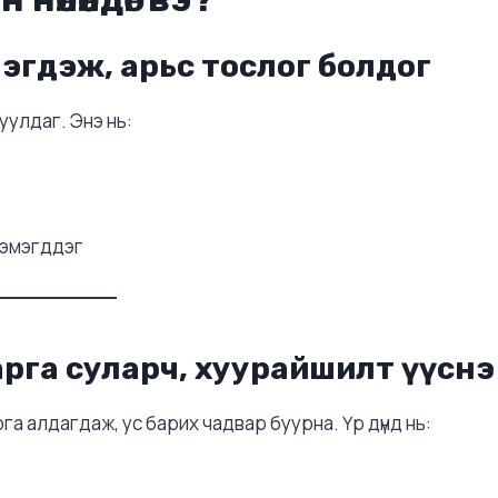
гдэж, арьс тослог болдог
уулдаг. Энэ нь:
эмэгддэг
рга суларч, хуурайшилт үүснэ
 алдагдаж, ус барих чадвар буурна. Үр дүнд нь: