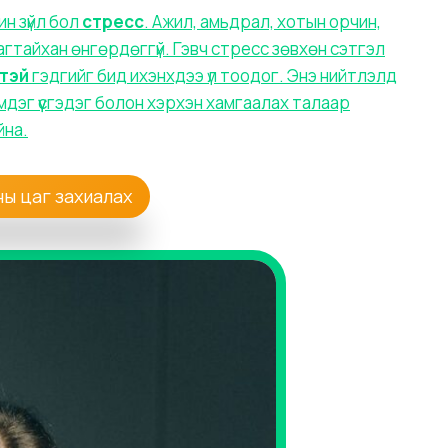
н зүйл бол
стресс
. Ажил, амьдрал, хотын орчин,
гтайхан өнгөрдөггүй. Гэвч стресс зөвхөн сэтгэл
өтэй
гэдгийг бид ихэнхдээ үл тоодог. Энэ нийтлэлд
дэг үүсгэдэг болон хэрхэн хамгаалах талаар
йна.
ны цаг захиалах