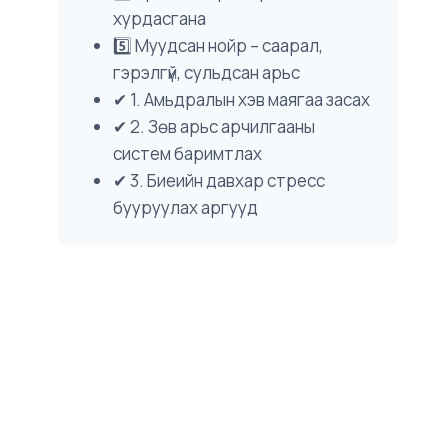
хурдасгана
5️⃣ Муудсан нойр – саарал,
гэрэлгүй, сульдсан арьс
✔ 1. Амьдралын хэв маягаа засах
✔ 2. Зөв арьс арчилгааны
систем баримтлах
✔ 3. Биеийн давхар стресс
бууруулах аргууд