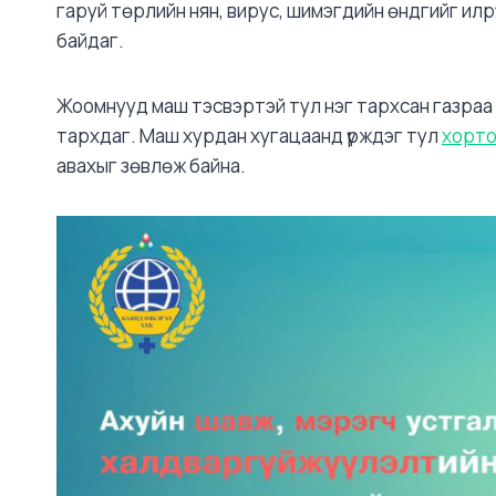
гаруй төрлийн нян, вирус, шимэгдийн өндгийг илрү
байдаг.
Жоомнууд маш тэсвэртэй тул нэг тархсан газраа
тархдаг. Маш хурдан хугацаанд үрждэг тул
хорто
авахыг зөвлөж байна.