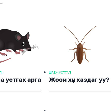
Л
ШАВЖ УСТГАЛ
а устгах арга
Жоом хүн хаздаг уу?