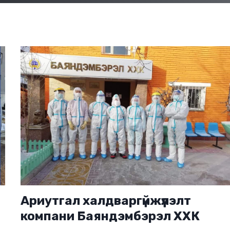
Ариутгал халдваргүйжүүлэлт
компани Баяндэмбэрэл ХХК