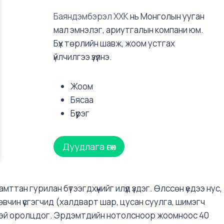
Баяндэмбэрэл ХХК
нь Монголын ууган
мал эмнэлэг, ариутгалын компани юм.
Бүх төрлийн шавж, жоом устгах
үйлчилгээ үзүүлнэ.
Жоом
Бясаа
Бүүрэг
Дуудлага өгөх
н гурилан бүтээгдхүүнийг илүүд үздэг. Өлссөн үедээ нус,
вчин үүсгэгчид (халдварт шар, цусан суулга, шимэгч
гтэй оролцдог. Эрдэмтдийн нотолсноор жоомноос 40