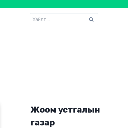
Хайлтанд
:
Жоом устгалын
газар