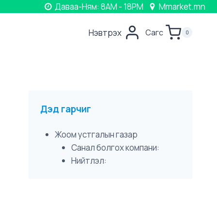
Даваа-Ням: 8AM - 18PM
Mmarket.mn
Нэвтрэх
Сагс
0
Дэд гарчиг
Жоом устгалын газар
Санал болгох компани:
Нийтлэл: