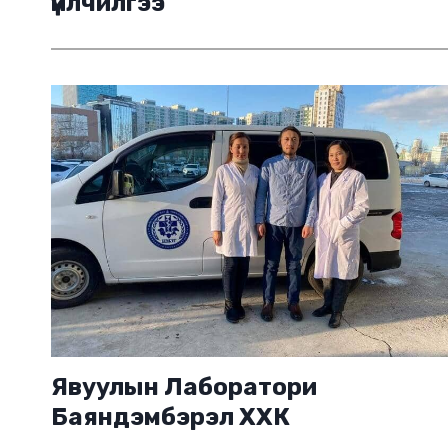
үйлчилгээ
Явуулын Лаборатори
Баяндэмбэрэл ХХК