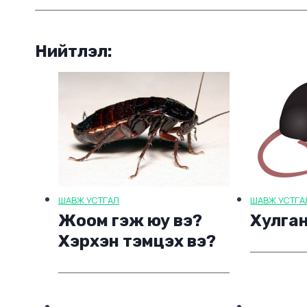
Нийтлэл:
ШАВЖ УСТГАЛ
ШАВЖ УСТГА
Жоом гэж юу вэ?
Хулган
Хэрхэн тэмцэх вэ?