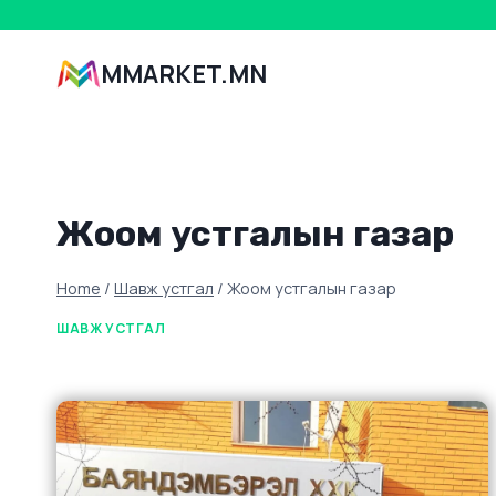
Skip
to
MMARKET.MN
content
Жоом устгалын газар
Home
/
Шавж устгал
/
Жоом устгалын газар
ШАВЖ УСТГАЛ