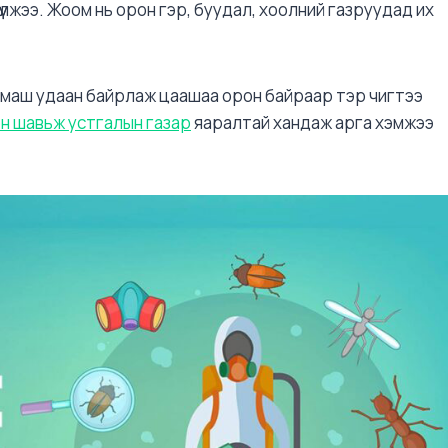
үлжээ. Жоом нь орон гэр, буудал, хоолний газруудад их
 маш удаан байрлаж цаашаа орон байраар тэр чигтээ
н шавьж устгалын газар
яаралтай хандаж арга хэмжээ