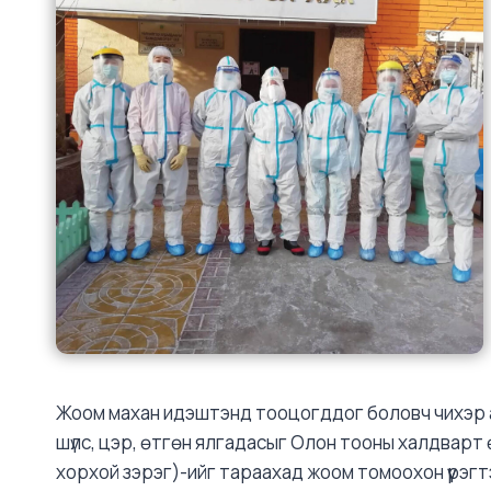
Жоом махан идэштэнд тооцогддог боловч чихэр амтта
шүлс, цэр, өтгөн ялгадасыг Олон тооны халдварт ө
хорхой зэрэг)-ийг тараахад жоом томоохон үүрэ