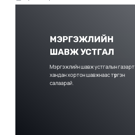
МЭРГЭЖЛИЙН
ШАВЖ УСТГАЛ
Мэргэжлийн шавж устгалын газарт
хандан хортон шавжнаас түргэн
салаарай.