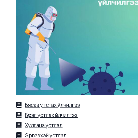
Бясаа утсгах үйлчилгээ
Бүүрэг устгах үйлчилгээ
Хулгана устгал
Эрвээхэй устгал