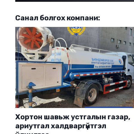
Санал болгох компани:
Хортон шавьж устгалын газар,
ариутгал халдваргүйтгэл