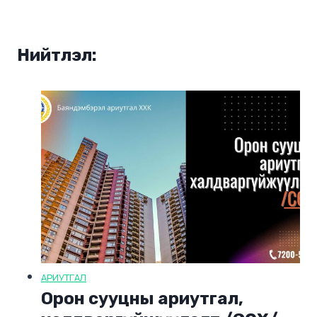
Нийтлэл:
АРИУТГАЛ
Орон сууцны ариутгал,