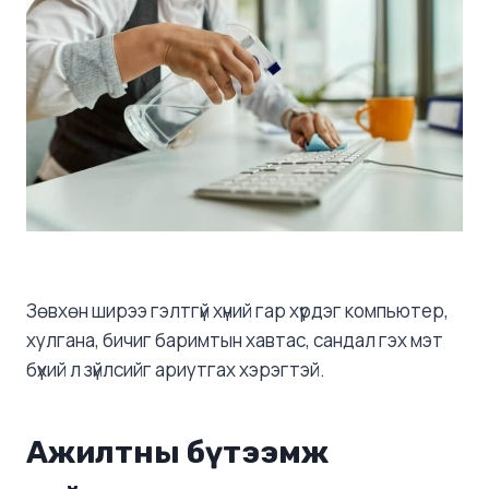
Зөвхөн ширээ гэлтгүй хүний гар хүрдэг компьютер,
хулгана, бичиг баримтын хавтас, сандал гэх мэт
бүхий л зүйлсийг ариутгах хэрэгтэй.
Ажилтны бүтээмж