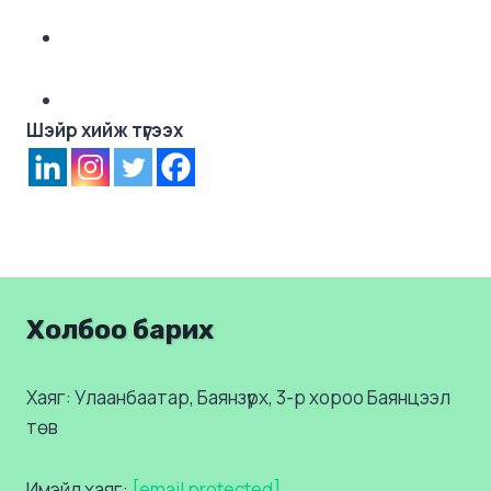
Шэйр хийж түгээх
Холбоо барих
Хаяг: Улаанбаатар, Баянзүрх, 3-р хороо Баянцээл
төв
Имэйл хаяг:
[email protected]