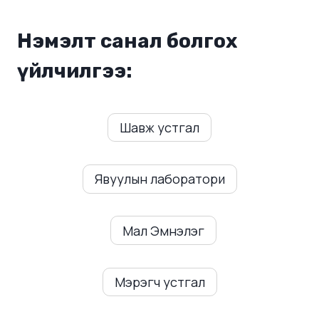
Нэмэлт санал болгох
үйлчилгээ:
Шавж устгал
Явуулын лаборатори
Мал Эмнэлэг
Мэрэгч устгал