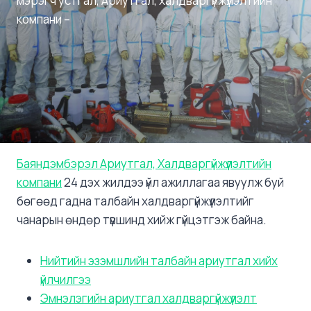
мэрэгч устгал, Ариутгал, халдваргүйжүүлэлтийн
компани –
Баяндэмбэрэл Ариутгал, Халдваргүйжүүлэлтийн
компани
24 дэх жилдээ үйл ажиллагаа явуулж буй
бөгөөд гадна талбайн халдваргүйжүүлэлтийг
чанарын өндөр түвшинд хийж гүйцэтгэж байна.
Нийтийн эзэмшлийн талбайн ариутгал хийх
үйлчилгээ
Эмнэлэгийн ариутгал халдваргүйжүүлэлт