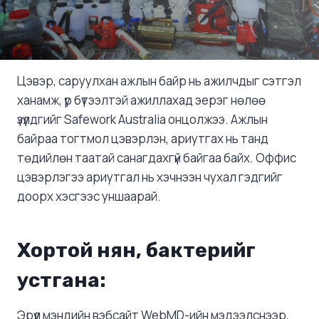
Цэвэр, саруулхан ажлын байр нь ажилчдыг сэтгэл
ханамж, үр бүтээлтэй ажиллахад эерэг нөлөө
үзүүлдгийг Safework Australia онцолжээ. Ажлын
байраа тогтмол цэвэрлэн, ариутгах нь танд
төдийлөн таатай санагдахгүй байгаа байх. Оффис
цэвэрлэгээ ариутгал нь хэчнээн чухал гэдгийг
доорх хэсгээс уншаарай.
Хортой нян, бактерийг
устгана
:
Эрүүл мэндийн вэбсайт WebMD-ийн мэдээлснээр,