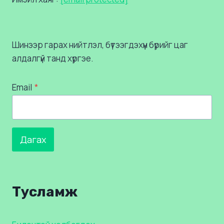
Шинээр гарах нийтлэл, бүтээгдэхүүн бүрийг цаг
алдалгүй танд хүргэе.
Email
*
Дагах
Тусламж