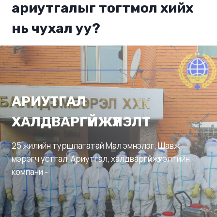
ариутгалыг тогтмол хийх
нь чухал уу?
АРИУТГАЛ
ХАЛДВАРГҮЙЖҮҮЛЭЛТ
25 жилийн туршлагатай Мал эмнэлэг, Шавж
мэрэгч устгал, Ариутгал, халдваргүйжүүлэлтийн
компани –