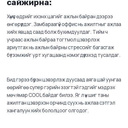
сайжирна
:
Хүмүүс өдрийг ихэнх цагийг ажлын байран дээрээ
өнгөрүүлдэг. Замбараагүй оффис нь ажилтныг ажлаа
хийх явцад саад болж бухимдуулдаг. Тийм ч
учраас ажлын байраа тогтмол цэвэрлэж
ариутгах нь ажлын байрны стрессийг багасгаж
бүтээмжийг урт хугацаанд нэмэгдүүлэхэд тусалдаг.
Бид гэрээ бүрэн цэвэрлэж дуусаад аяга цай уунгаа
өөрийгөө супер гэрийн эзэгтэй гэдгийг мэдрэх
мөч ямар COOL байдаг билээ. Яг л үүн шиг таны
ажилтан цэвэрхэн орчинд суух нь ажлаа сэтгэл
хангалуун хийх бололцоог олгодог.