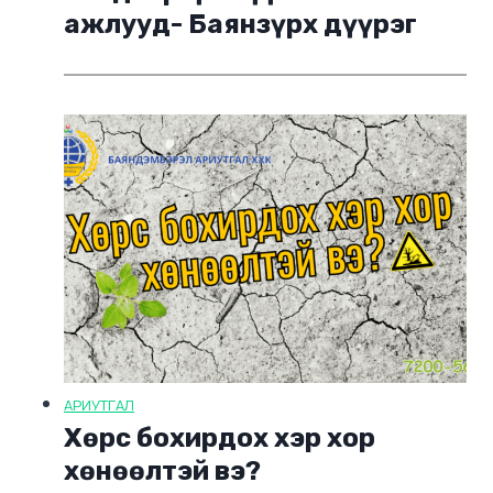
ажлууд- Баянзүрх дүүрэг
АРИУТГАЛ
Хөрс бохирдох хэр хор
хөнөөлтэй вэ?