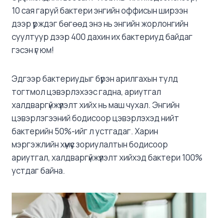
10 сая гаруй бактери энгийн оффисын ширээн
дээр үрждэг бөгөөд энэ нь энгийн жорлонгийн
суултуур дээр 400 дахин их бактериуд байдаг
гэсэн үг юм!
Эдгээр бактериудыг бүрэн арилгахын тулд
тогтмол цэвэрлэхээс гадна, ариутгал
халдваргүйжүүлэлт хийх нь маш чухал. Энгийн
цэвэрлэгээний бодисоор цэвэрлэхэд нийт
бактерийн 50%-ийг л устгадаг. Харин
мэргэжлийн хүмүүс зориулалтын бодисоор
ариутгал, халдваргүйжүүлэлт хийхэд бактери 100%
устдаг байна.