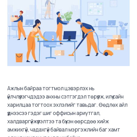
Ажлын байраа тогтмол цэвэрлэх нь
үйлчлүүлэгчдэдээ анхны сэтгэгдэл төрүүлж, илүү сайн
харилцаа тогтоох эхлэлийг тавьдаг. Өөдлөх айл
үүднээсээ гэдэг шиг оффисын ариутгал,
халдваргүйжүүлэлтээ та бүхэн өөрсдөө хийж
амжихгүй, чадахгүй байвал мэргэжлийн баг хамт