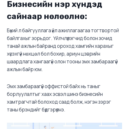
Бизнесийн нэр хүндэд
сайнаар нөлөөлнө:
Бүхий л байгууллага үйл ажиллагаагаа тогтвортой
байлгахыг зорьдог. Үйлчлүүлэгчид болон зочид
танай ажлын байранд ороход хамгийн харахыг
хүсэхгүй нөхцөл бол бохир, ариун цэврийн
шаардлага хангаагүй олон тооны эмх замбараагүй
ажлын байр юм.
Эмх замбараагүй оффистой байх нь таныг
борлуулалтыг хаах эсвэл шинэ бизнесийн
хамтрагчтай болоход саад болж, нэгэн зэрэг
таны брэндийг бүдгэрүүлнэ.