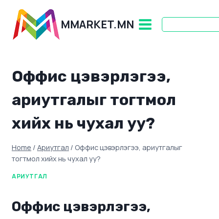
Skip
to
MMARKET.MN
content
Оффис цэвэрлэгээ,
ариутгалыг тогтмол
хийх нь чухал уу?
Home
/
Ариутгал
/
Оффис цэвэрлэгээ, ариутгалыг
тогтмол хийх нь чухал уу?
АРИУТГАЛ
Оффис цэвэрлэгээ,