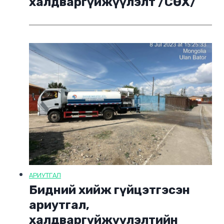
халдваргүйжүүлэлт /СӨХ/
АРИУТГАЛ
Бидний хийж гүйцэтгэсэн
ариутгал,
халдваргүйжүүлэлтийн