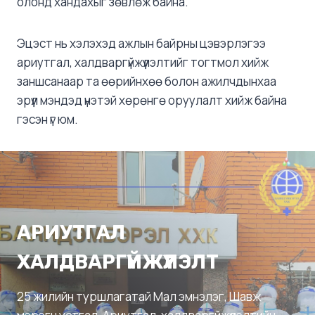
олонд хандахыг зөвлөж байна.
Эцэст нь хэлэхэд ажлын байрны цэвэрлэгээ
ариутгал, халдваргүйжүүлэлтийг тогтмол хийж
заншсанаар та өөрийнхөө болон ажилчдынхаа
эрүүл мэндэд үнэтэй хөрөнгө оруулалт хийж байна
гэсэн үг юм.
АРИУТГАЛ
ХАЛДВАРГҮЙЖҮҮЛЭЛТ
25 жилийн туршлагатай Мал эмнэлэг, Шавж