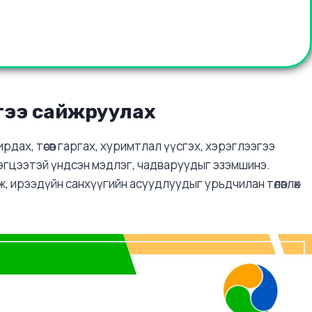
эгээ сайжруулах
ирдах, төсөв гаргах, хуримтлал үүсгэх, хэрэглээгээ
рэгцээтэй үндсэн мэдлэг, чадваруудыг эзэмшинэ.
лж, ирээдүйн санхүүгийн асуудлуудыг урьдчилан төлөвлөх