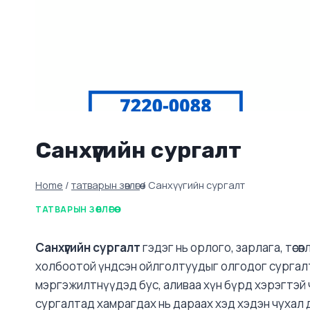
Санхүүгийн сургалт
Home
/
татварын зөвлөгөө
/
Санхүүгийн сургалт
ТАТВАРЫН ЗӨВЛӨГӨӨ
Санхүүгийн сургалт
гэдэг нь орлого, зарлага, төсөвл
холбоотой үндсэн ойлголтуудыг олгодог сургалтын
мэргэжилтнүүдэд бус, аливаа хүн бүрд хэрэгтэй
сургалтад хамрагдах нь дараах хэд хэдэн чухал 