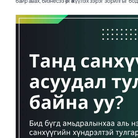
байр авах, бизнесээ өргөжүүлэх зэрэг зорилгыг бо