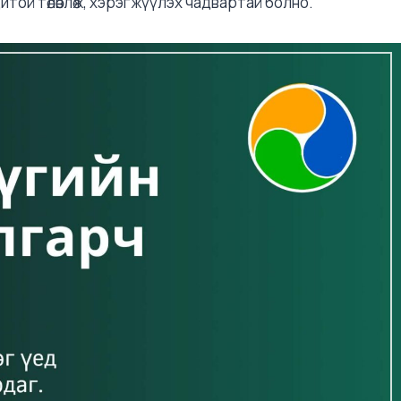
дитой төлөвлөж, хэрэгжүүлэх чадвартай болно.