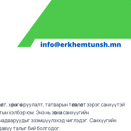
өлт, хөрөнгө оруулалт, татварын төлөвлөлт зэрэг санхүүтэй
 хэлбэр юм. Энэ нь зөвхөн санхүүгийн
 чадваруудыг эзэмшүүлэхэд чиглэдэг. Санхүүгийн
давуу талыг бий болгодог.