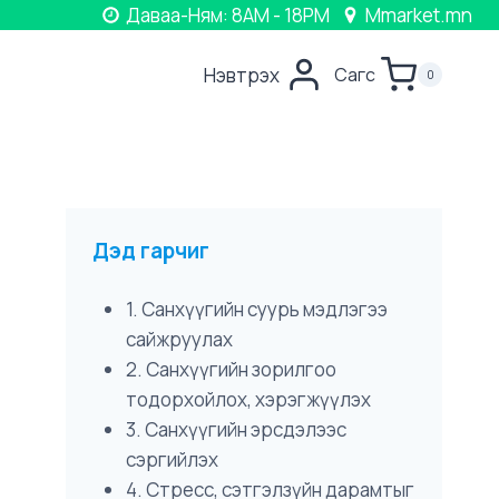
Даваа-Ням: 8AM - 18PM
Mmarket.mn
Нэвтрэх
Сагс
0
Дэд гарчиг
1. Санхүүгийн суурь мэдлэгээ
сайжруулах
2. Санхүүгийн зорилгоо
тодорхойлох, хэрэгжүүлэх
3. Санхүүгийн эрсдэлээс
сэргийлэх
4. Стресс, сэтгэлзүйн дарамтыг