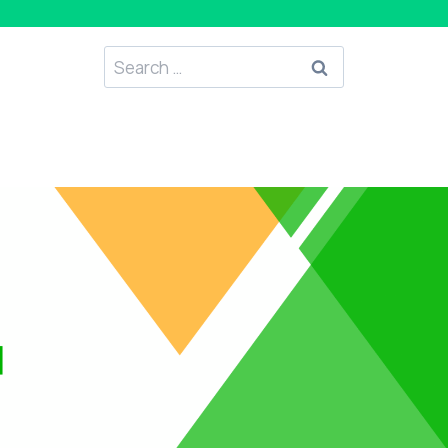
Search
for: