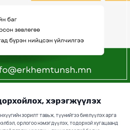
дорхойлох, хэрэгжүүлэх
нхүүгийн зорилт тавьж, түүнийгээ биелүүлэх арга
ээлбэл, орлогоо нэмэгдүүлэх, тодорхой хугацаанд