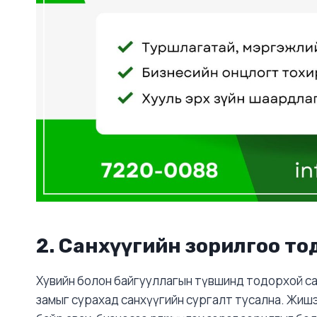
2. Санхүүгийн зорилгоо то
Хувийн болон байгууллагын түвшинд тодорхой са
замыг сурахад санхүүгийн сургалт тусална. Жиш