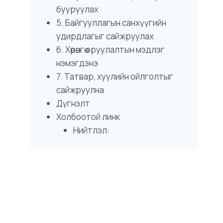
бууруулах
5. Байгууллагын санхүүгийн
удирдлагыг сайжруулах
6. Хөрөнгө оруулалтын мэдлэг
нэмэгдэнэ
7. Татвар, хуулийн ойлголтыг
сайжруулна
Дүгнэлт
Холбоотой линк
Нийтлэл: