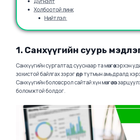
Дүгнэлт
Холбоотой линк
Нийтлэл:
1. Санхүүгийн суурь мэдл
Санхүүгийн сургалтад сууснаар та мөнгөө хэрхэн уд
зохистой байлгах зэрэг өдөр тутмын амьдралд хэ
Санхүүгийн боловсрол сайтай хүн мөнгөө зөв зарцуу
боломжтой болдог.