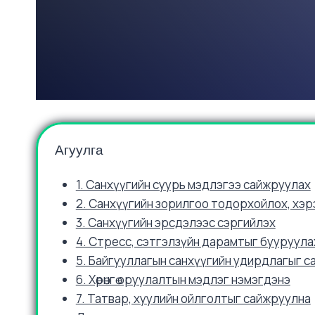
Агуулга
1. Санхүүгийн суурь мэдлэгээ сайжруулах
2. Санхүүгийн зорилгоо тодорхойлох, хэ
3. Санхүүгийн эрсдэлээс сэргийлэх
4. Стресс, сэтгэлзүйн дарамтыг бууруула
5. Байгууллагын санхүүгийн удирдлагыг 
6. Хөрөнгө оруулалтын мэдлэг нэмэгдэнэ
7. Татвар, хуулийн ойлголтыг сайжруулна