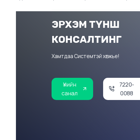
ЭРХЭМ ТҮНШ
КОНСАЛТИНГ
Хамтдаа Системтэй хөгжье!
Үнийн
7220-
санал
0088