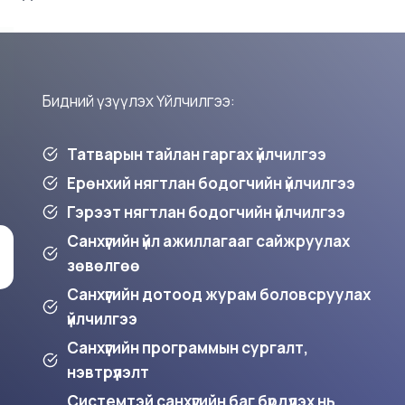
Бидний үзүүлэх Үйлчилгээ:
Татварын тайлан гаргах үйлчилгээ
Ерөнхий нягтлан бодогчийн үйлчилгээ
Гэрээт нягтлан бодогчийн үйлчилгээ
Санхүүгийн үйл ажиллагааг сайжруулах
зөвөлгөө
Санхүүгийн дотоод журам боловсруулах
үйлчилгээ
Санхүүгийн программын сургалт,
нэвтрүүлэлт
Системтэй санхүүгийн баг бүрдүүлэх нь