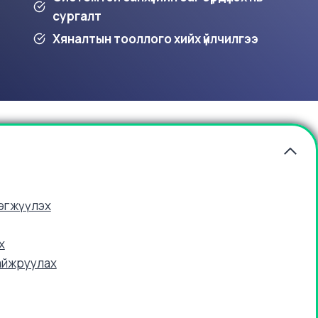
сургалт
Хяналтын тооллого хийх үйлчилгээ
рэгжүүлэх
х
сайжруулах