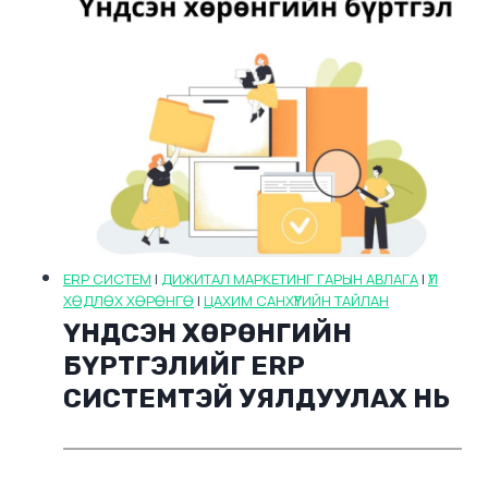
ERP СИСТЕМ
|
ДИЖИТАЛ МАРКЕТИНГ ГАРЫН АВЛАГА
|
ҮЛ
ХӨДЛӨХ ХӨРӨНГӨ
|
ЦАХИМ САНХҮҮГИЙН ТАЙЛАН
ҮНДСЭН ХӨРӨНГИЙН
БҮРТГЭЛИЙГ ERP
СИСТЕМТЭЙ УЯЛДУУЛАХ НЬ