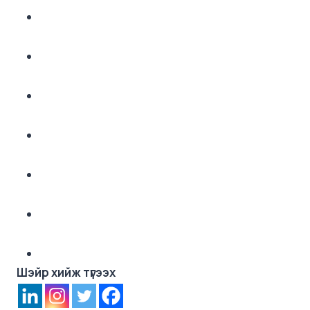
Шэйр хийж түгээх