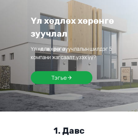
Үл хөдлөх хөрөнгө
зуучлал
Үл хөдлөх хөрөнгө зуучлалын шилдэг 5
компани жагсаалт үзэх үү?
Тэгье
1. Давс