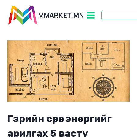
Skip
to
MMARKET.MN
content
Гэрийн сөрөг энергийг
арилгах 5 васту