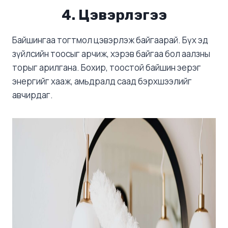
4. Цэвэрлэгээ
Байшингаа тогтмол цэвэрлэж байгаарай. Бүх эд
зүйлсийн тоосыг арчиж, хэрэв байгаа бол аалзны
торыг арилгана. Бохир, тоостой байшин эерэг
энергийг хааж, амьдралд саад бэрхшээлийг
авчирдаг.