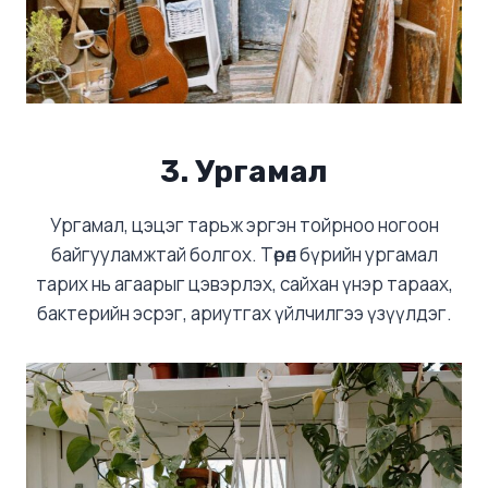
3. Ургамал
Ургамал, цэцэг тарьж эргэн тойрноо ногоон
байгууламжтай болгох. Төрөл бүрийн ургамал
тарих нь агаарыг цэвэрлэх, сайхан үнэр тараах,
бактерийн эсрэг, ариутгах үйлчилгээ үзүүлдэг.