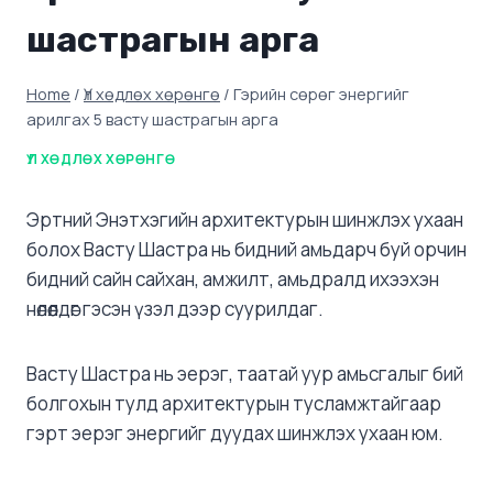
шастрагын арга
Home
/
Үл хөдлөх хөрөнгө
/
Гэрийн сөрөг энергийг
арилгах 5 васту шастрагын арга
ҮЛ ХӨДЛӨХ ХӨРӨНГӨ
Эртний Энэтхэгийн архитектурын шинжлэх ухаан
болох Васту Шастра нь бидний амьдарч буй орчин
бидний сайн сайхан, амжилт, амьдралд ихээхэн
нөлөөлдөг гэсэн үзэл дээр суурилдаг.
Васту Шастра нь эерэг, таатай уур амьсгалыг бий
болгохын тулд архитектурын тусламжтайгаар
гэрт эерэг энергийг дуудах шинжлэх ухаан юм.