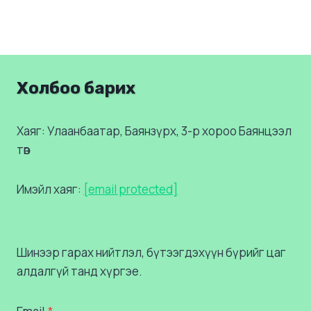
Холбоо барих
Хаяг: Улаанбаатар, Баянзүрх, 3-р хороо Баянцээл
төв
Имэйл хаяг:
[email protected]
Шинээр гарах нийтлэл, бүтээгдэхүүн бүрийг цаг
алдалгүй танд хүргэе.