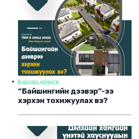
ҮЛ ХӨДЛӨХ ХӨРӨНГӨ
“Байшингийн дээвэр”-ээ
хэрхэн тохижуулах вэ?