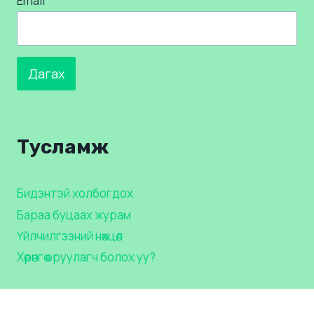
Email
*
Дагах
Тусламж
Бидэнтэй холбогдох
Бараа буцаах журам
Үйлчилгээний нөхцөл
Хөрөнгө оруулагч болох уу?