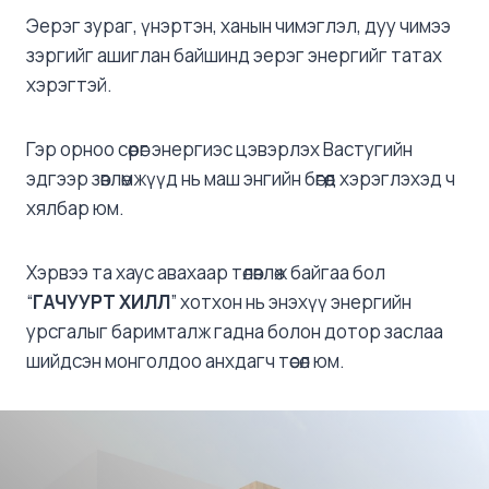
Эерэг зураг, үнэртэн, ханын чимэглэл, дуу чимээ
зэргийг ашиглан байшинд эерэг энергийг татах
хэрэгтэй.
Гэр орноо сөрөг энергиэс цэвэрлэх Вастугийн
эдгээр зөвлөмжүүд нь маш энгийн бөгөөд хэрэглэхэд ч
хялбар юм.
Хэрвээ та хаус авахаар төлөвлөж байгаа бол
“
ГАЧУУРТ ХИЛЛ
” хотхон нь энэхүү энергийн
урсгалыг баримталж гадна болон дотор заслаа
шийдсэн монголдоо анхдагч төсөл юм.