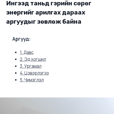
Ингээд таньд гэрийн сөрөг
энергийг арилгах дараах
аргуудыг зөвлөж байна
Аргууд:
1. Давс
2. Эд хогшил
3. Ургамал
4. Цэвэрлэгээ
5. Чимэглэл