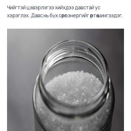
Чийгтэй цэвэрлэгээ хийхдээ давстай ус
хэрэглэх. Давс нь бүх сөрөг энергийг өөртөө шингээдэг.