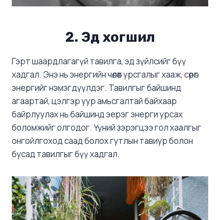
2. Эд хогшил
Гэрт шаардлагагүй тавилга, эд зүйлсийг бүү
хадгал. Энэ нь энергийн чөлөөт урсгалыг хааж, сөрөг
энергийг нэмэгдүүлдэг. Тавилгыг байшинд
агаартай, цэлгэр уур амьсгалтай байхаар
байрлуулах нь байшинд эерэг энерги урсах
боломжийг олгодог. Үүний зэрэгцээ гол хаалгыг
онгойлгоход саад болох гутлын тавиур болон
бусад тавилгыг бүү хадгал.