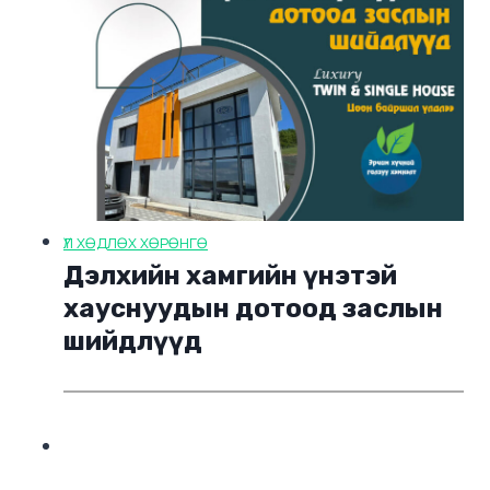
ҮЛ ХӨДЛӨХ ХӨРӨНГӨ
Дэлхийн хамгийн үнэтэй
хауснуудын дотоод заслын
шийдлүүд