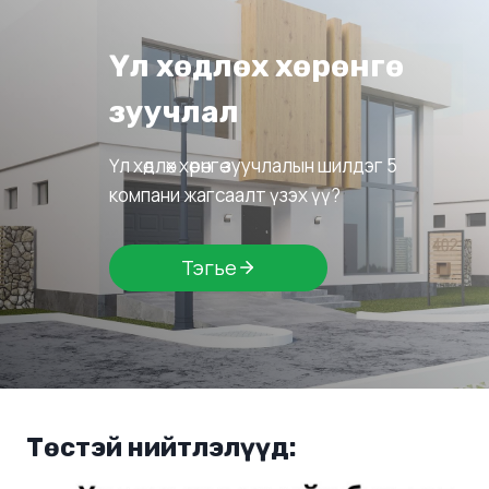
Үл хөдлөх хөрөнгө
зуучлал
Үл хөдлөх хөрөнгө зуучлалын шилдэг 5
компани жагсаалт үзэх үү?
Тэгье
Төстэй нийтлэлүүд: