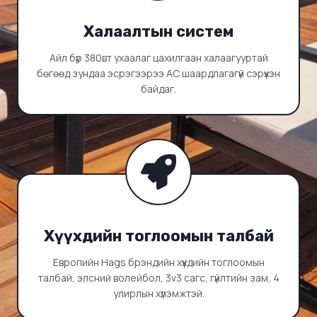
Халаалтын систем
Айл бүр 380вт ухаалаг цахилгаан халаагууртай
бөгөөд зундаа эсрэгээрээ АС шаардлагагүй сэрүүхэн
байдаг.
Хүүхдийн тоглоомын талбай
Европийн Hags брэндийн хүүхдийн тоглоомын
талбай, элсний волейбол, 3v3 сагс, гүйлтийн зам, 4
улирлын хүлэмжтэй.