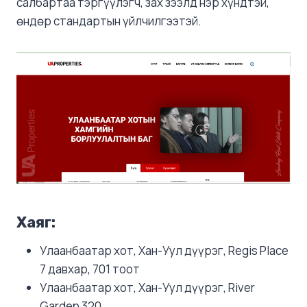
салбартаа тэргүүлэгч, зах зээлд нэр хүндтэй,
өндөр стандартын үйлчилгээтэй.
Хаяг:
Улаанбаатар хот, Хан-Уул дүүрэг, Regis Place
7 давхар, 701 тоот
Улаанбаатар хот, Хан-Уул дүүрэг, River
Garden 320