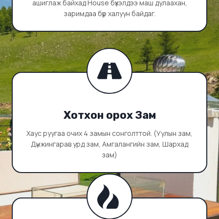
ашиглаж байхад House бүхэлдээ маш дулаахан,
заримдаа бүр халуун байдаг.
Хотхон орох Зам
Хаус руугаа очих 4 замын сонголттой. (Уулын зам,
Дүнжингарав урд зам, Амгалангийн зам, Шархад
зам)