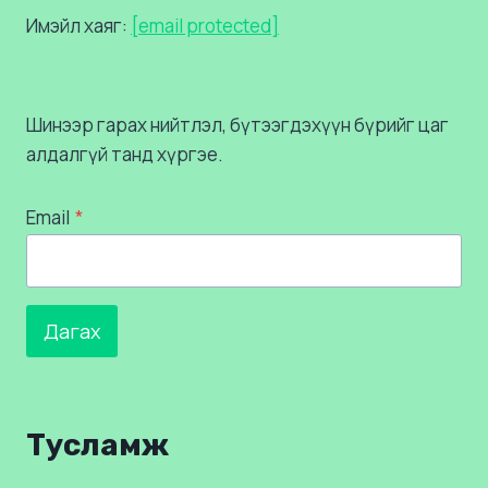
Имэйл хаяг:
[email protected]
Шинээр гарах нийтлэл, бүтээгдэхүүн бүрийг цаг
алдалгүй танд хүргэе.
Email
*
Дагах
Тусламж