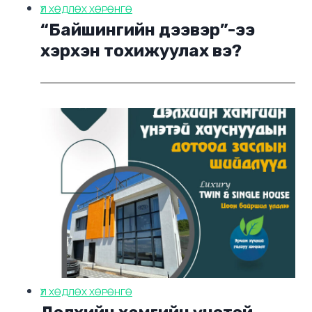
ҮЛ ХӨДЛӨХ ХӨРӨНГӨ
“Байшингийн дээвэр”-ээ
хэрхэн тохижуулах вэ?
ҮЛ ХӨДЛӨХ ХӨРӨНГӨ