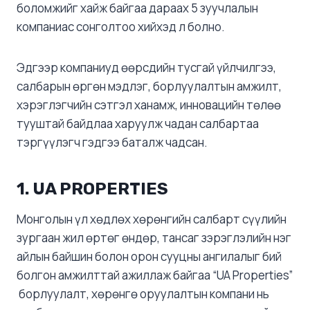
боломжийг хайж байгаа дараах 5 зуучлалын
компаниас сонголтоо хийхэд л болно.
Эдгээр компаниуд өөрсдийн тусгай үйлчилгээ,
салбарын өргөн мэдлэг, борлуулалтын амжилт,
хэрэглэгчийн сэтгэл ханамж, инновацийн төлөө
тууштай байдлаа харуулж чадан салбартаа
тэргүүлэгч гэдгээ баталж чадсан.
1.
UA PROPERTIES
Монголын үл хөдлөх хөрөнгийн салбарт сүүлийн
зургаан жил өртөг өндөр, тансаг зэрэглэлийн нэг
айлын байшин болон орон сууцны ангилалыг бий
болгон амжилттай ажиллаж байгаа “UA Properties”
борлуулалт, хөрөнгө оруулалтын компани нь