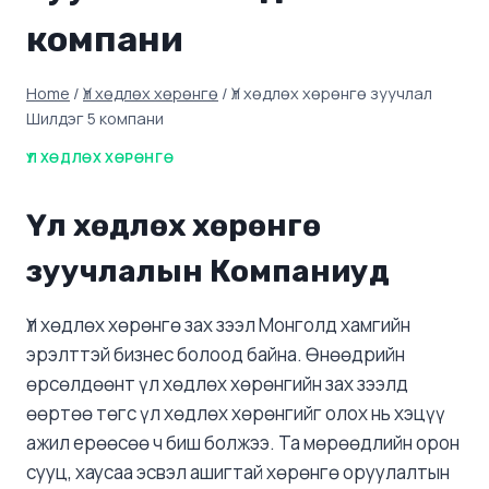
компани
Home
/
Үл хөдлөх хөрөнгө
/
Үл хөдлөх хөрөнгө зуучлал
Шилдэг 5 компани
ҮЛ ХӨДЛӨХ ХӨРӨНГӨ
Үл хөдлөх хөрөнгө
зуучлалын Компаниуд
Үл хөдлөх хөрөнгө зах зээл Монголд хамгийн
эрэлттэй бизнес болоод байна. Өнөөдрийн
өрсөлдөөнт үл хөдлөх хөрөнгийн зах зээлд
өөртөө төгс үл хөдлөх хөрөнгийг олох нь хэцүү
ажил ерөөсөө ч биш болжээ. Та мөрөөдлийн орон
сууц, хаусаа эсвэл ашигтай хөрөнгө оруулалтын