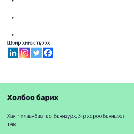
Шэйр хийж түгээх
Холбоо барих
Хаяг: Улаанбаатар, Баянзүрх, 3-р хороо Баянцээл
төв