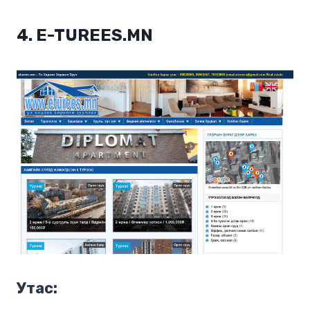
4.
E-TUREES.MN
Утас: