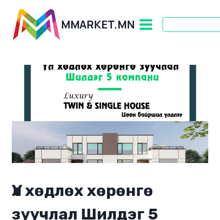
Skip
to
MMARKET.MN
content
Үл хөдлөх хөрөнгө
зуучлал Шилдэг 5