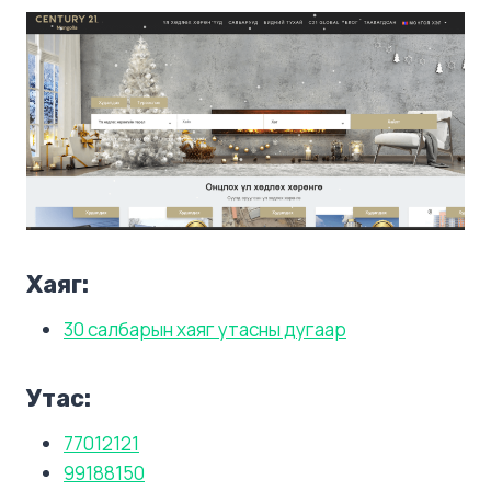
Хаяг:
30 салбарын хаяг утасны дугаар
Утас:
77012121
99188150