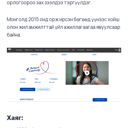
орлогоороо зах зээлдээ тэргүүлдэг.
Монголд 2015 онд орж ирсэн бөгөөд үүнээс хойш
олон жил амжилттай үйл ажиллагаагаа явуулсаар
байна.
Хаяг: