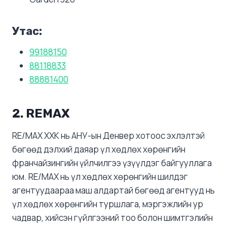
Утас:
99188150
88118833
88881400
2.
REMAX
RE/MAX ХХК нь АНУ-ын Денвер хотоос эхлэлтэй
бөгөөд дэлхий даяар үл хөдлөх хөрөнгийн
франчайзингийн үйлчилгээ үзүүлдэг байгууллага
юм. RE/MAX нь үл хөдлөх хөрөнгийн шилдэг
агентуудаараа маш алдартай бөгөөд агентууд нь
үл хөдлөх хөрөнгийн туршлага, мэргэжлийн ур
чадвар, хийсэн гүйлгээний тоо болон шимтгэлийн