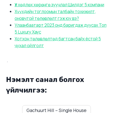
Үл хөдлөх хөрөнгө зуучлал Шилдэг 5 компани
Хүүхдийн тоглоомын талбайн тохижилт,
оновчтой төлөвлөлт гэж юу вэ?
Улаанбаатарт 2023 онд баригдаж дуусах Топ
5 Luxury Хаус
Хотхон төлөвлөлтөд багтсан байх ёстой 5
чухал ойлголт
.
Нэмэлт санал болгох
үйлчилгээ:
Gachuurt Hill – Single House