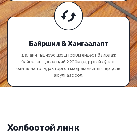
Байршил & Хамгаалалт
Далайн түвшнээс дээш 1660м өндөрт байрлаж
байгаа нь Цэцээ гүний 2200м өндөртэй дүйцэж,
байгалиа тольдох торгон мэдрэмжийг өгч үер усны
аюулнаас хол.
Холбоотой линк