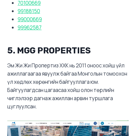
70100669
99188150
99000669
99962587
5.
MGG PROPERTIES
Эм Жи Жи Пропертиз ХХК нь 2011 оноос хойш үйл
ажиллагаагаа явуулж байгаа Монголын томоохон
үл хөдлөх хөрөнгийн байгууллага юм.
Байгуулагдсан цагаасаа хойш олон төрлийн
чиглэлээр дагнаж ажиллан арвин туршлага
цуглуулсан.