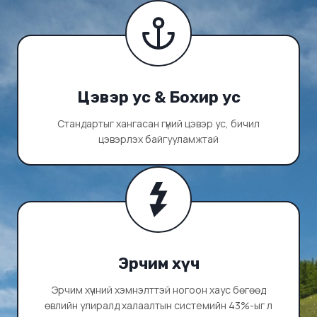
Цэвэр ус & Бохир ус
Стандартыг хангасан гүний цэвэр ус, бичил
цэвэрлэх байгууламжтай
Эрчим хүч
Эрчим хүчний хэмнэлттэй ногоон хаус бөгөөд
өвлийн улиралд халаалтын системийн 43%-ыг л