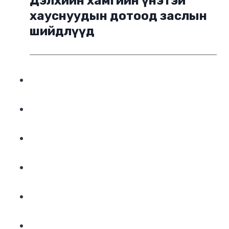
Дэлхийн хамгийн үнэтэй
хауснуудын дотоод заслын
шийдлүүд