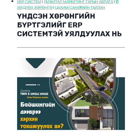
ERP СИСТЕМ
|
ДИЖИТАЛ МАРКЕТИНГ ГАРЫН АВЛАГА
|
ҮЛ
ХӨДЛӨХ ХӨРӨНГӨ
|
ЦАХИМ САНХҮҮГИЙН ТАЙЛАН
ҮНДСЭН ХӨРӨНГИЙН
БҮРТГЭЛИЙГ ERP
СИСТЕМТЭЙ УЯЛДУУЛАХ НЬ