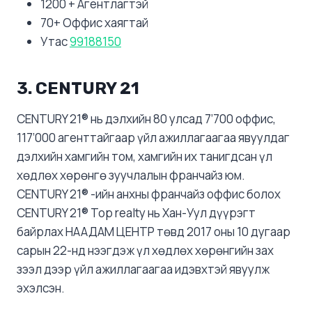
1200 + Агентлагтэй
70+ Оффис хаягтай
Утас
99188150
3.
СENTURY 21
CENTURY 21® нь дэлхийн 80 улсад 7’700 оффис,
117’000 агенттайгаар үйл ажиллагаагаа явуулдаг
дэлхийн хамгийн том, хамгийн их танигдсан үл
хөдлөх хөрөнгө зуучлалын франчайз юм.
CENTURY 21® -ийн анхны франчайз оффис болох
CENTURY 21® Top realty нь Хан-Уул дүүрэгт
байрлах НААДАМ ЦЕНТР төвд 2017 оны 10 дугаар
сарын 22-нд нээгдэж үл хөдлөх хөрөнгийн зах
зээл дээр үйл ажиллагаагаа идэвхтэй явуулж
эхэлсэн.