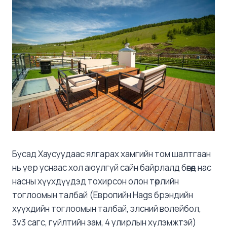
Бусад Хаусуудаас ялгарах хамгийн том шалтгаан
нь үер уснаас хол аюулгүй сайн байрлалд бөгөөд нас
насны хүүхдүүдэд тохирсон олон төрлийн
тоглоомын талбай (Европийн Hags брэндийн
хүүхдийн тоглоомын талбай, элсний волейбол,
3v3 сагс, гүйлтийн зам, 4 улирлын хүлэмжтэй)