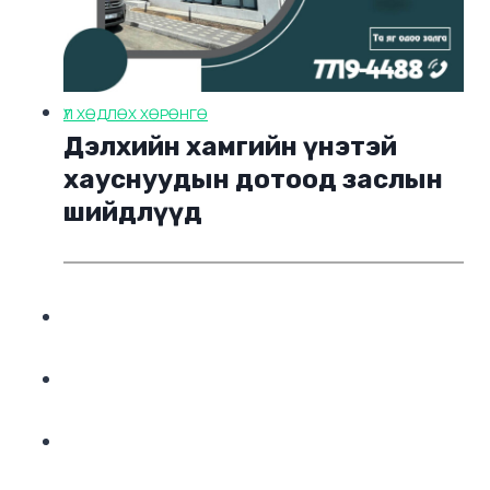
ҮЛ ХӨДЛӨХ ХӨРӨНГӨ
Дэлхийн хамгийн үнэтэй
хауснуудын дотоод заслын
шийдлүүд