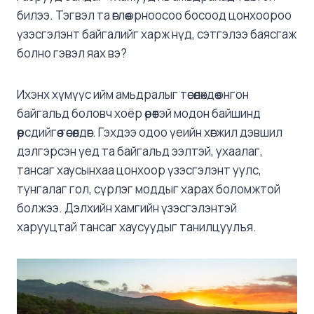
билээ. Тэгвэл та өглөө орноосоо босоод цонхоороо
үзэсгэлэнт байгалийг харж нүд, сэтгэлээ баясгаж
болно гэвэл яах вэ?
Ихэнх хүмүүс ийм амьдралыг төсөөлөхдөө онгон
байгальд боловч хоёр өрөөтэй модон байшинд
өөрсдийгөө төсөөлдөг. Гэхдээ одоо үеийн хөгжил дэвшил
дэлгэрсэн үед та байгальд ээлтэй, ухаалаг,
тансаг хаусынхаа цонхоор үзэсгэлэнт уулс,
тунгалаг гол, сүрлэг моддыг харах боломжтой
болжээ. Дэлхийн хамгийн үзэсгэлэнтэй
харууцтай тансаг хаусуудыг танилцуулъя.