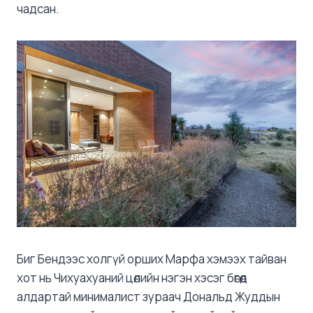
чадсан.
Биг Бендээс холгүй орших Марфа хэмээх тайван
хот нь Чихуахуаний цөлийн нэгэн хэсэг бөгөөд
алдартай минималист зураач Дональд Жуддын