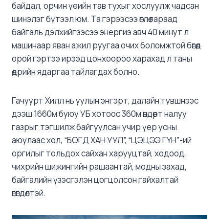
байдал, орчин үеийн тав тухыг хослуулж чадсан
шинэлэг бүтээл юм. Та гэрээсээ өглөө гараад
байгаль дэлхийгээсээ энергиэ авч 40 минут л
машинаар яван ажил руугаа очих боломжтой бөгөөд
орой гэртээ ирээд цонхоороо харахад л таны
өдрийн ядаргаа тайлагдах болно.
Гачуурт Хилл нь уулын энгэрт, далайн түвшнээс
дээш 1660м буюу УБ хотоос 360м өндөрт налуу
газрыг тэгшилж байгуулсан учир үер усны
аюулаас хол, “БОГД ХАН УУЛ”, “ЦЭЦЭЭ ГҮН”-ий
оргилыг тольдох сайхан харууцтай, ходоод,
чихрийн шижингийн рашаантай, модны захад,
байгалийн үзэсгэлэн цогцолсон гайхалтай
өгөгдөлтэй.