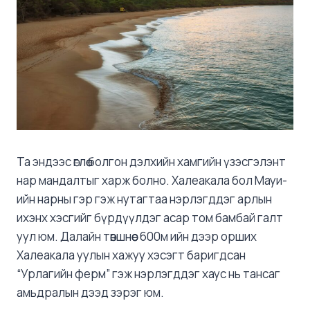
Та эндээс өглөө болгон дэлхийн хамгийн үзэсгэлэнт
нар мандалтыг харж болно. Халеакала бол Мауи-
ийн нарны гэр гэж нутагтаа нэрлэгддэг арлын
ихэнх хэсгийг бүрдүүлдэг асар том бамбай галт
уул юм. Далайн төвшнөөс 600м ийн дээр орших
Халеакала уулын хажуу хэсэгт баригдсан
“Урлагийн ферм” гэж нэрлэгддэг хаус нь тансаг
амьдралын дээд зэрэг юм.