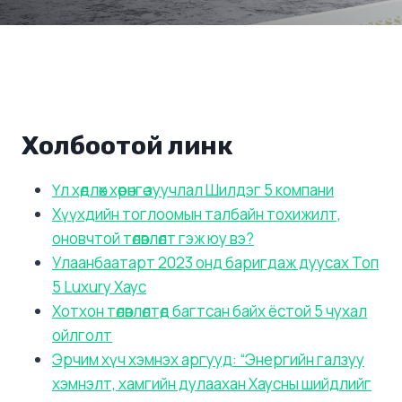
Холбоотой линк
Үл хөдлөх хөрөнгө зуучлал Шилдэг 5 компани
Хүүхдийн тоглоомын талбайн тохижилт,
оновчтой төлөвлөлт гэж юу вэ?
Улаанбаатарт 2023 онд баригдаж дуусах Топ
5 Luxury Хаус
Хотхон төлөвлөлтөд багтсан байх ёстой 5 чухал
ойлголт
Эрчим хүч хэмнэх аргууд: “Энергийн галзуу
хэмнэлт, хамгийн дулаахан Хаусны шийдлийг