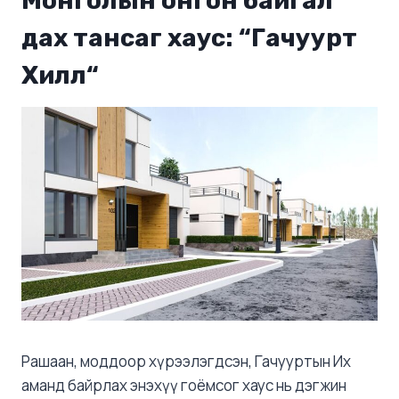
Монголын онгон байгал
дах тансаг хаус: “
Гачуурт
Хилл
“
Рашаан, моддоор хүрээлэгдсэн, Гачууртын Их
аманд байрлах энэхүү гоёмсог хаус нь дэгжин