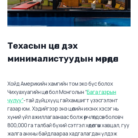
Техасын цөл дэх
минималистуудын мөрөөдөл
Хойд Америкийн хамгийн том эко бүс болох
Чихуахуагийн цөл бол Монголын “
Бага газрын
чулуу”
-тай дүйцхүүц гайхамшигт үзэсгэлэнт
газар юм. Хэдийгээр энэ цөлийн ихэнх хэсэг нь
хүний ​​үйл ажиллагаанаас болж өөрчлөгдсөн боловч
800,000 га талбай бүхий сэтгэл хөдөлгөм хавцал, гуу
жалга анхны байдлаараа хадгалагдан үлдэж