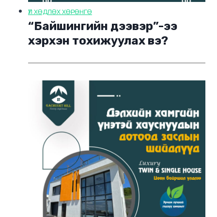
ҮЛ ХӨДЛӨХ ХӨРӨНГӨ
“Байшингийн дээвэр”-ээ
хэрхэн тохижуулах вэ?