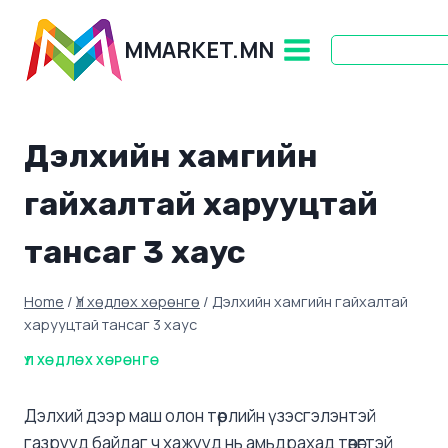
Skip
to
MMARKET.MN
content
Дэлхийн хамгийн
гайхалтай харууцтай
тансаг 3 хаус
Home
/
Үл хөдлөх хөрөнгө
/
Дэлхийн хамгийн гайхалтай
харууцтай тансаг 3 хаус
ҮЛ ХӨДЛӨХ ХӨРӨНГӨ
Дэлхий дээр маш олон төрлийн үзэсгэлэнтэй
газрууд байдаг ч хажууд нь амьдрахад төвөгтэй