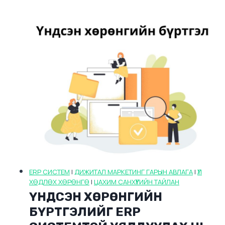
ERP СИСТЕМ
|
ДИЖИТАЛ МАРКЕТИНГ ГАРЫН АВЛАГА
|
ҮЛ
ХӨДЛӨХ ХӨРӨНГӨ
|
ЦАХИМ САНХҮҮГИЙН ТАЙЛАН
ҮНДСЭН ХӨРӨНГИЙН
БҮРТГЭЛИЙГ ERP