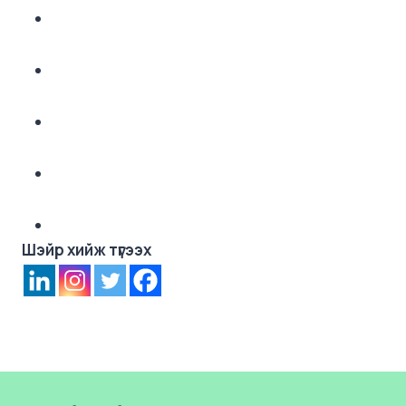
Шэйр хийж түгээх