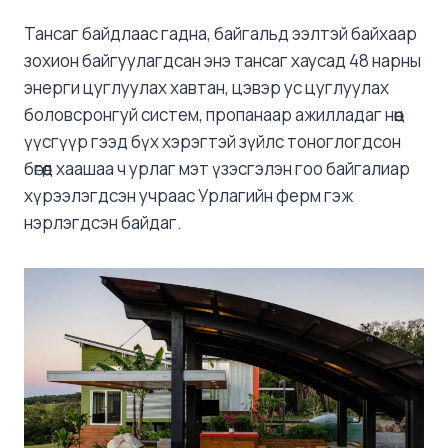
Тансаг байдлаас гадна, байгальд ээлтэй байхаар
зохион байгуулагдсан энэ тансаг хаусад 48 нарны
энерги цуглуулах хавтан, цэвэр ус цуглуулах
боловсронгуй систем, пропанаар ажилладаг нөөц
үүсгүүр гээд бүх хэрэгтэй зүйлс тоноглогдсон
бөгөөд хаашаа ч урлаг мэт үзэсгэлэн гоо байгалиар
хүрээлэгдсэн учраас Урлагийн ферм гэж
нэрлэгдсэн байдаг.