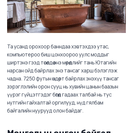
Та усанд орохоор банндаа хэвтэхдээ утас,
компьютероо биш цонхоороо уулс моддыг
ширтэнэ гээд төсөөлдөө энэ мөрөөдлийг тань Ютагийн
нарсан ойд байрлах энэ тансаг харш бэлэглэж
чадна. 7250 футын өндөрт байрлах энэхүү тансаг
зэрэглэлийн орон сууц нь хувийн цанын баазын
үүрэг гүйцэтгэдэг бөгөөд гадаах талбай нь тус
нутгийн гайхалтай оргилууд, нүд гялбам
байгалийн нуурууд олон байдаг.