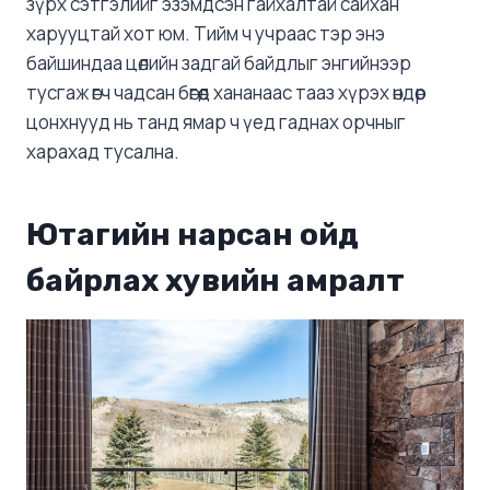
зүрх сэтгэлийг эзэмдсэн гайхалтай сайхан
харууцтай хот юм. Тийм ч учраас тэр энэ
байшиндаа цөлийн задгай байдлыг энгийнээр
тусгаж өгч чадсан бөгөөд хананаас тааз хүрэх өндөр
цонхнууд нь танд ямар ч үед гаднах орчныг
харахад тусална.
Ютагийн нарсан ойд
байрлах хувийн амралт