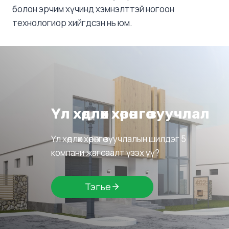
болон эрчим хүчинд хэмнэлттэй ногоон
технологиор хийгдсэн нь юм.
Үл хөдлөх хөрөнгө зуучлал
Үл хөдлөх хөрөнгө зуучлалын шилдэг 5
компани жагсаалт үзэх үү?
Тэгье