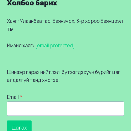
Холбоо барих
Хаяг: Улаанбаатар, Баянзүрх, 3-р хороо Баянцээл
төв
Имэйл хаяг:
[email protected]
Шинээр гарах нийтлэл, бүтээгдэхүүн бүрийг цаг
алдалгүй танд хүргэе.
Email
*
Дагах