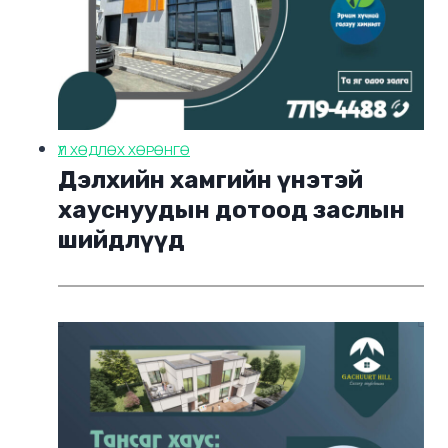
ҮЛ ХӨДЛӨХ ХӨРӨНГӨ
Дэлхийн хамгийн үнэтэй
хауснуудын дотоод заслын
шийдлүүд