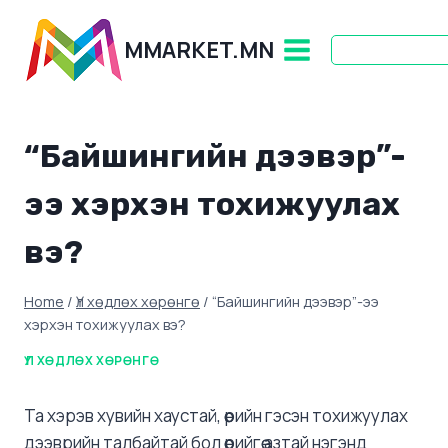
Skip
to
MMARKET.MN
content
“Байшингийн дээвэр”-
ээ хэрхэн тохижуулах
вэ?
Home
/
Үл хөдлөх хөрөнгө
/
“Байшингийн дээвэр”-ээ
хэрхэн тохижуулах вэ?
ҮЛ ХӨДЛӨХ ХӨРӨНГӨ
Та хэрэв хувийн хаустай, өөрийн гэсэн тохижуулах
дээврийн талбайтай бол өөрийгөө азтай нэгэнд