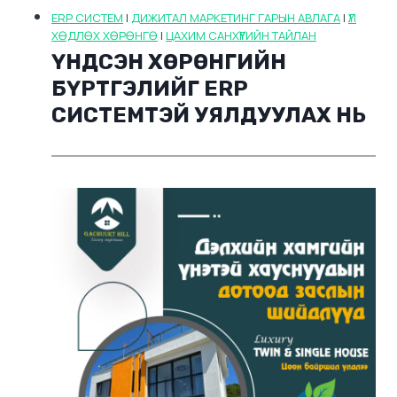
ERP СИСТЕМ
|
ДИЖИТАЛ МАРКЕТИНГ ГАРЫН АВЛАГА
|
ҮЛ
ХӨДЛӨХ ХӨРӨНГӨ
|
ЦАХИМ САНХҮҮГИЙН ТАЙЛАН
ҮНДСЭН ХӨРӨНГИЙН
БҮРТГЭЛИЙГ ERP
СИСТЕМТЭЙ УЯЛДУУЛАХ НЬ