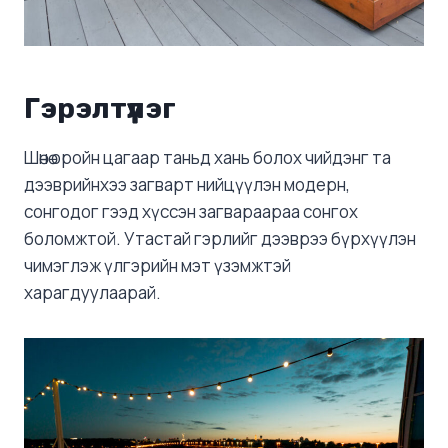
Гэрэлтүүлэг
Шөнө оройн цагаар таньд хань болох чийдэнг та
дээврийнхээ загварт нийцүүлэн модерн,
сонгодог гээд хүссэн загвараараа сонгох
боломжтой. Утастай гэрлийг дээврээ бүрхүүлэн
чимэглэж үлгэрийн мэт үзэмжтэй
харагдуулаарай.