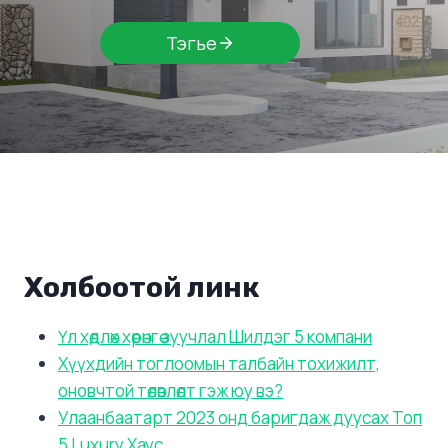
Тэгье
Холбоотой линк
Үл хөдлөх хөрөнгө зуучлал Шилдэг 5 компани
Хүүхдийн тоглоомын талбайн тохижилт,
оновчтой төлөвлөлт гэж юу вэ?
Улаанбаатарт 2023 онд баригдаж дуусах Топ
5 Luxury Хаус