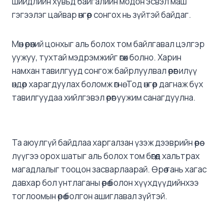
шийдлийн хувьд байгалийн модон эсвэл маш
гэгээлэг цайвар өнгөөр сонгох нь зүйтэй байдаг.
Мөн өрөөний цонхыг аль болох том байлгавал цэлгэр
уужуу, тухтай мэдрэмжийг өгөх болно. Харин
намхан тавилгууд сонгож байрлуулвал өрөөг илүү
өндөр харагдуулах боломж өгнө. Тод өнгөөр дагнаж бүх
тавилгуудаа хийлгэвэл өрөөг уужим санагдуулна.
Та аюулгүй байдлаа харгалзан үзэж дээврийн өрөө
лүүгээ орох шатыг аль болох том бөгөөд хальтрах
магадлалыг тооцон засварлаарай. Өрөө тань хагас
давхар бол унтлаганы өрөө болон хүүхдүүдийнхээ
тоглоомын өрөө болгон ашиглавал зүйтэй.