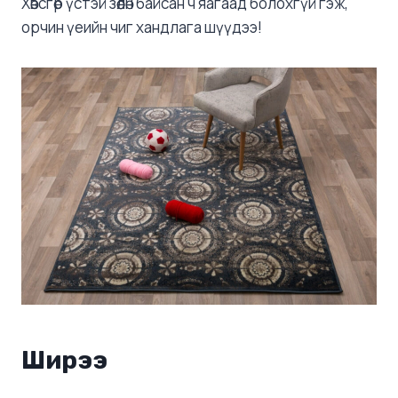
Хөвсгөр үстэй зөөлөн байсан ч яагаад болохгүй гэж,
орчин үеийн чиг хандлага шүүдээ!
Ширээ