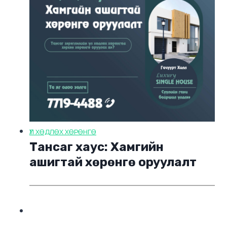
ҮЛ ХӨДЛӨХ ХӨРӨНГӨ
Тансаг хаус: Хамгийн
ашигтай хөрөнгө оруулалт