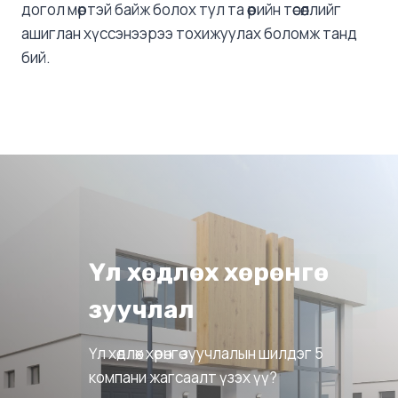
догол мөртэй байж болох тул та өөрийн төсөөллийг
ашиглан хүссэнээрээ тохижуулах боломж танд
бий.
Үл хөдлөх хөрөнгө
зуучлал
Үл хөдлөх хөрөнгө зуучлалын шилдэг 5
компани жагсаалт үзэх үү?