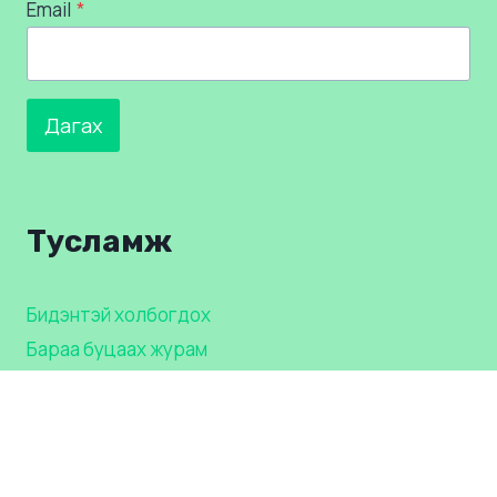
Email
*
Дагах
Тусламж
Бидэнтэй холбогдох
Бараа буцаах журам
Үйлчилгээний нөхцөл
Хөрөнгө оруулагч болох уу?