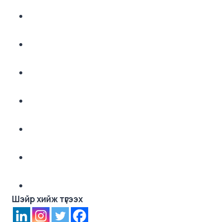
Шэйр хийж түгээх