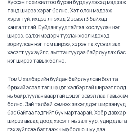
Хүссэн тохижилтоо бүрэн бүрдүүлэхэд мэдээж
танд ширээ хэрэг болно. Хэт олон мэдээж
хэрэггүй, ихдээ л гэхэд 2 эсвэл 3 байхад
хангалттай. Буйдангуудтайгаа хослуулан нэг
ширээ, салхи мэдэрч тухлан хоол идэхэд
зориулсан нэг том ширээ, хэрэв та хүсвэл зах
хэсэгт уух зүйлс, амттангуудаа байрлуулах бас
нэг ширээ тавьж болно.
Том U хэлбэрийн буйдан байрлуулсан бол та
бөөрөнхий эсвэл тэгш өнцөгт хэлбэртэй ширээг голд
нь байрлуулан ваартай цэцэг эсвэл лаа тавьж өгч
болно. Зай талбай хэмнэх эвхэгддэг ширээнүүд
бас байгаа гэдгийг бүү мартаарай. Хоёр давхар
ширээ аваад доод хэсэгт нь залгуур, удирдлага
гэх зүйлсээ багтааж ч мөн болно шүү дээ.