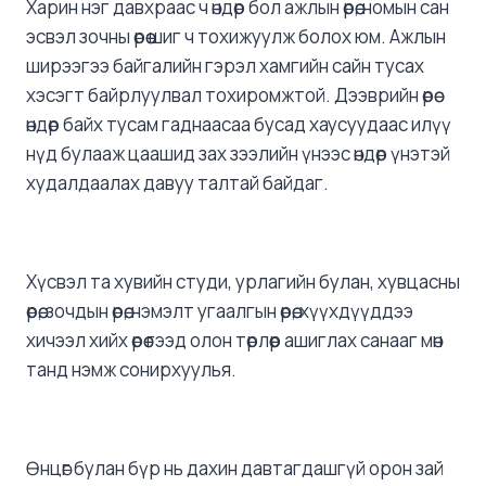
Харин нэг давхраас ч өндөр бол ажлын өрөө, номын сан
эсвэл зочны өрөө шиг ч тохижуулж болох юм. Ажлын
ширээгээ байгалийн гэрэл хамгийн сайн тусах
хэсэгт байрлуулвал тохиромжтой. Дээврийн өрөө
өндөр байх тусам гаднаасаа бусад хаусуудаас илүү
нүд булааж цаашид зах зээлийн үнээс өндөр үнэтэй
худалдаалах давуу талтай байдаг.
Хүсвэл та хувийн студи, урлагийн булан, хувцасны
өрөө, зочдын өрөө, нэмэлт угаалгын өрөө, хүүхдүүддээ
хичээл хийх өрөө гээд олон төрлөөр ашиглах санааг мөн
танд нэмж сонирхуулья.
Өнцөг булан бүр нь дахин давтагдашгүй орон зай