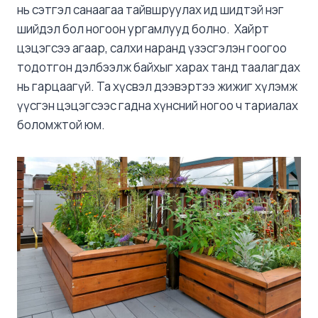
нь сэтгэл санаагаа тайвшруулах ид шидтэй нэг
шийдэл бол ногоон ургамлууд болно. Хайрт
цэцэгсээ агаар, салхи наранд үзэсгэлэн гоогоо
тодотгон дэлбээлж байхыг харах танд таалагдах
нь гарцаагүй. Та хүсвэл дээвэртээ жижиг хүлэмж
үүсгэн цэцэгсээс гадна хүнсний ногоо ч тариалах
боломжтой юм.