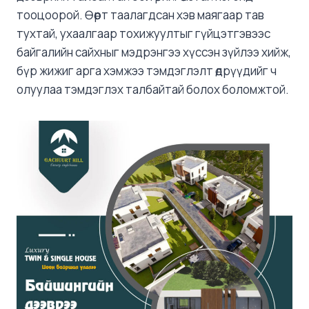
тооцоорой. Өөрт таалагдсан хэв маягаар тав
тухтай, ухаалгаар тохижуултыг гүйцэтгэвээс
байгалийн сайхныг мэдрэнгээ хүссэн зүйлээ хийж,
бүр жижиг арга хэмжээ тэмдэглэлт өдрүүдийг ч
олуулаа тэмдэглэх талбайтай болох боломжтой.