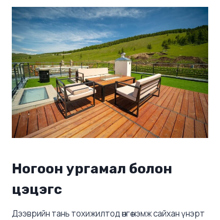
Ногоон ургамал болон
цэцэгс
Дээврийн тань тохижилтод өнгө нэмж сайхан үнэрт