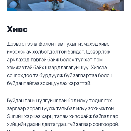
Хивс
Дээвэртээ өнгө болон тав тухыг нэмэхэд хивс
ихээхэн ач холбогдолтой байдаг. Цэвэрлэж
арчлахад төвөгтэй байж болох тул хэт том
хэмжээтэй байх шаардлагагүй шүү. Хивсээ
сонгохдоо та бүрдүүлж буй загвартаа болон
буйдантайгаа зохицуулах хэрэгтэй.
Буйдан тань цулгуй өнгөтэй бол илүү тодыг гэх
зэргээр эсрэгцүүлж тавьбал илүү зохимжтой.
Энгийн хэрнээ харц татам хивс хайж байвал гар
хийцийн дахин давтагдашгүй загвар сонгоорой.