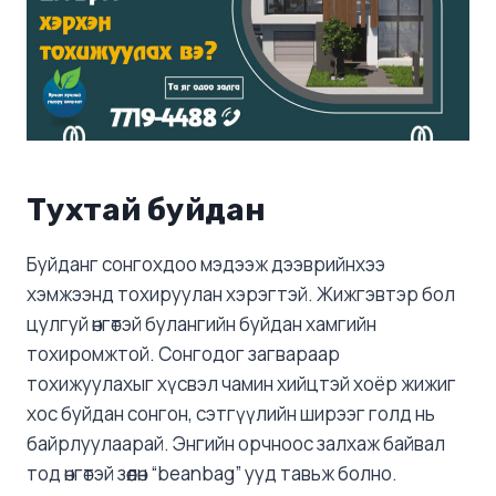
Тухтай буйдан
Буйданг сонгохдоо мэдээж дээврийнхээ
хэмжээнд тохируулан хэрэгтэй. Жижгэвтэр бол
цулгуй өнгөтэй булангийн буйдан хамгийн
тохиромжтой. Сонгодог загвараар
тохижуулахыг хүсвэл чамин хийцтэй хоёр жижиг
хос буйдан сонгон, сэтгүүлийн ширээг голд нь
байрлуулаарай. Энгийн орчноос залхаж байвал
тод өнгөтэй зөөлөн “beanbag” ууд тавьж болно.