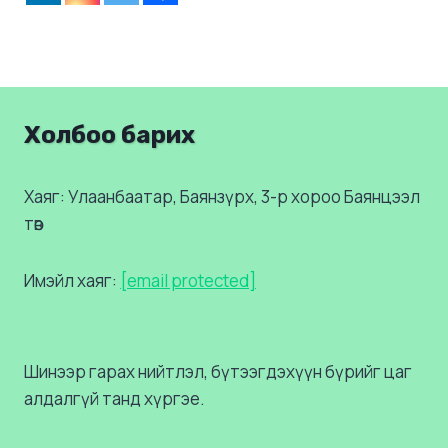
Холбоо барих
Хаяг: Улаанбаатар, Баянзүрх, 3-р хороо Баянцээл
төв
Имэйл хаяг:
[email protected]
Шинээр гарах нийтлэл, бүтээгдэхүүн бүрийг цаг
алдалгүй танд хүргэе.