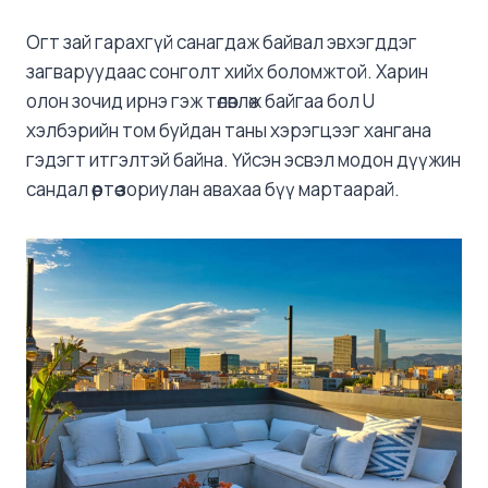
Огт зай гарахгүй санагдаж байвал эвхэгддэг
загваруудаас сонголт хийх боломжтой. Харин
олон зочид ирнэ гэж төлөвлөж байгаа бол U
хэлбэрийн том буйдан таны хэрэгцээг хангана
гэдэгт итгэлтэй байна. Үйсэн эсвэл модон дүүжин
сандал өөртөө зориулан авахаа бүү мартаарай.