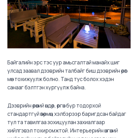
Байгалийн эрс тэс уур амьсгалтай манайх шиг
улсад заавал дээврийн талбайг биш дээврийн өрөөг
мөн тохижуулж болно. Танд тус болох хэдэн
санааг бэлтгэн хүргүүлж байна.
Дээврийн өрөөний өндөр, өргөн бүр тодорхой
стандартгүй өвөрмөц хэлбэрээр баригдсан байдаг
тул та тавилгаа зохицуулан захиалгаар
хийлгэвэл тохиромжтой. Интерьерийн өнгөний