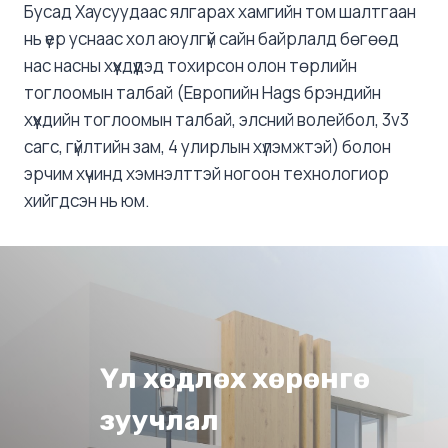
Бусад Хаусуудаас ялгарах хамгийн том шалтгаан
нь үер уснаас хол аюулгүй сайн байрлалд бөгөөд
нас насны хүүхдүүдэд тохирсон олон төрлийн
тоглоомын талбай (Европийн Hags брэндийн
хүүхдийн тоглоомын талбай, элсний волейбол, 3v3
сагс, гүйлтийн зам, 4 улирлын хүлэмжтэй) болон
эрчим хүчинд хэмнэлттэй ногоон технологиор
хийгдсэн нь юм.
Үл хөдлөх хөрөнгө
зуучлал