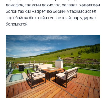
домофон, гал усны дохиолол, халаалт, хөдөлгөөн
болон газ хий мэдрэгчээ өөрийн утаснаас эсвэл
гэрт байгаа Alexa-ийн тусламжтайгаар удирдах
боломжтой.