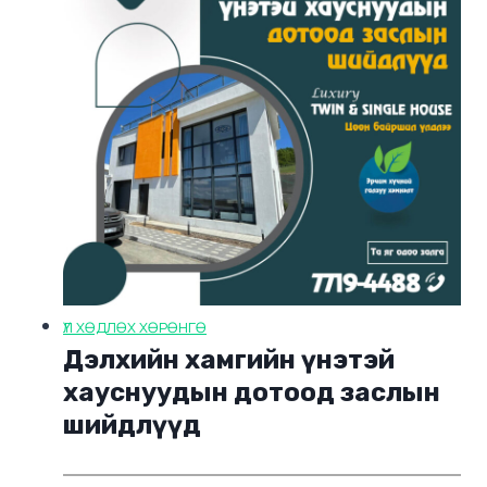
ҮЛ ХӨДЛӨХ ХӨРӨНГӨ
Дэлхийн хамгийн үнэтэй
хауснуудын дотоод заслын
шийдлүүд