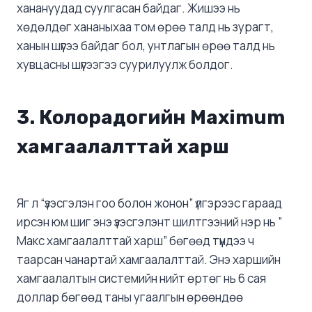
ханануудад суулгасан байдаг. Жишээ нь
хөдөлдөг хананыхаа том өрөө талд нь зурагт,
ханын шүүгээ байдаг бол, унтлагын өрөө талд нь
хувцасны шүүгээгээ суурилуулж болдог.
3. Колорадогийн Maximum
хамгаалалттай харш
Яг л “үзэсгэлэн гоо болон жонон” үлгэрээс гараад
ирсэн юм шиг энэ үзэсгэлэнт шилтгээний нэр нь ”
Макс хамгаалалттай харш” бөгөөд түүндээ ч
таарсан чанартай хамгаалалттай. Энэ харшийн
хамгаалалтын системийн нийт өртөг нь 6 сая
доллар бөгөөд таны угаалгын өрөөндөө