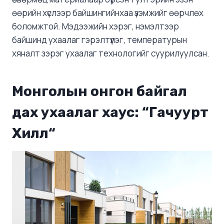
өөрийн хүслээр байшингийнхаа үзэмжийг өөрчлөх
боломжтой. Мэдээжийн хэрэг, нэмэлтээр
байшинд ухаалаг гэрэлтүүлэг, температурын
хяналт зэрэг ухаалаг технологийг суурилуулсан.
Монголын онгон байгал
дах ухаалаг хаус: “
Гачуурт
Хилл
“