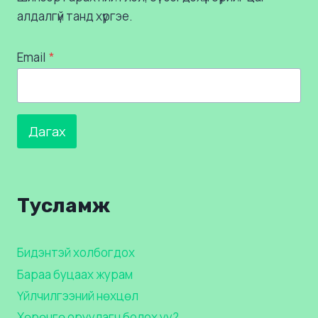
алдалгүй танд хүргэе.
Email
*
Дагах
Тусламж
Бидэнтэй холбогдох
Бараа буцаах журам
Үйлчилгээний нөхцөл
Хөрөнгө оруулагч болох уу?