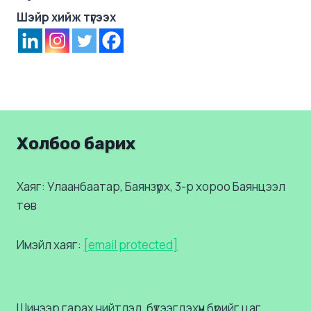
Шэйр хийж түгээх
Холбоо барих
Хаяг: Улаанбаатар, Баянзүрх, 3-р хороо Баянцээл
төв
Имэйл хаяг:
[email protected]
Шинээр гарах нийтлэл, бүтээгдэхүүн бүрийг цаг