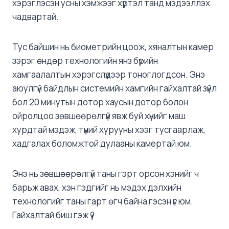
хэрэглэсэн усны хэмжээг хүртэл танд мэдээллэх
чадвартай.
Тус байшин нь биометрийн цоож, хяналтын камер
зэрэг өндөр технологийн янз бүрийн
хамгаалалтын хэрэгслүүдээр тоноглогдсон. Энэ
аюулгүй байдлын системийн хамгийн гайхалтай зүйл
бол 20 минутын дотор хаусын дотор болон
ойролцоо зөвшөөрөлгүй явж буй хүнийг маш
хурдтай мэдэж, түүний хурууны хээг тусгаарлаж,
хадгалах боломжтой дулааны камертай юм.
Энэ нь зөвшөөрөлгүй таны гэрт орсон хэнийг ч
барьж авах, хэн гэдгийг нь мэдэх дэлхийн
технологийг таны гарт өгч байна гэсэн үг юм.
Гайхалтай биш гэж үү?