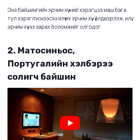
Энэ байшингийн эрчим хүчний хэрэгцээ маш бага
тул хэрэглэснээсээ илүү их эрчим хүч үйлдвэрлэж, илүү
эрчим хүчээ зарах боломжийг олгодог.
2. Матосиньос,
Португалийн хэлбэрээ
солигч байшин