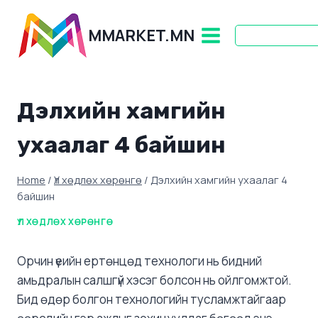
Skip
to
MMARKET.MN
content
Дэлхийн хамгийн
ухаалаг 4 байшин
Home
/
Үл хөдлөх хөрөнгө
/
Дэлхийн хамгийн ухаалаг 4
байшин
ҮЛ ХӨДЛӨХ ХӨРӨНГӨ
Орчин үеийн ертөнцөд технологи нь бидний
амьдралын салшгүй хэсэг болсон нь ойлгомжтой.
Бид өдөр болгон технологийн тусламжтайгаар