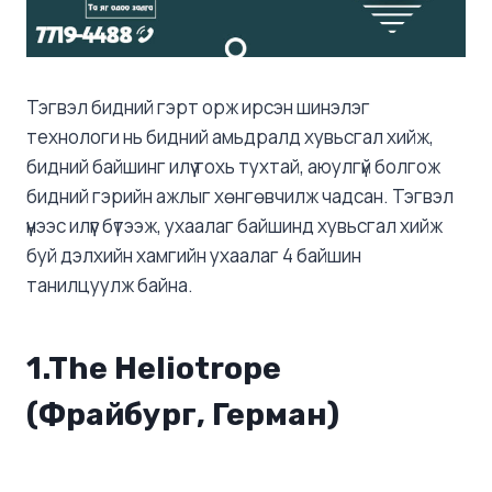
Тэгвэл бидний гэрт орж ирсэн шинэлэг
технологи нь бидний амьдралд хувьсгал хийж,
бидний байшинг илүү тохь тухтай, аюулгүй болгож
бидний гэрийн ажлыг хөнгөвчилж чадсан. Тэгвэл
үүнээс илүүг бүтээж, ухаалаг байшинд хувьсгал хийж
буй дэлхийн хамгийн ухаалаг 4 байшин
танилцуулж байна.
1.
The Heliotrope
(Фрайбург, Герман)