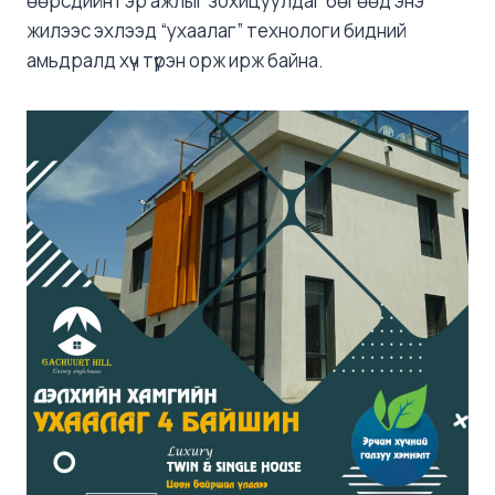
өөрсдийн гэр ажлыг зохицуулдаг бөгөөд энэ
жилээс эхлээд “ухаалаг” технологи бидний
амьдралд хүч түрэн орж ирж байна.