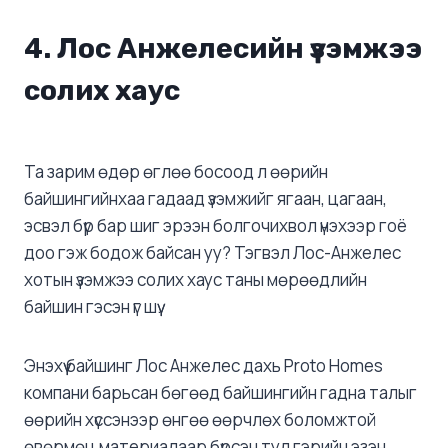
4. Лос Анжелесийн үзэмжээ
солих хаус
Та зарим өдөр өглөө босоод л өөрийн
байшингийнхаа гадаад үзэмжийг ягаан, цагаан,
эсвэл бүр бар шиг эрээн болгочихвол үнэхээр гоё
доо гэж бодож байсан уу? Тэгвэл Лос-Анжелес
хотын үзэмжээ солих хаус таны мөрөөдлийн
байшин гэсэн үг шүү.
Энэхүү байшинг Лос Анжелес дахь Proto Homes
компани барьсан бөгөөд байшингийн гадна талыг
өөрийн хүссэнээр өнгөө өөрчлөх боломжтой
өвөрмөц материалаар бүрсэн тул гэрийн эзэн