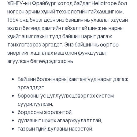
ХБНГУ-ын Фрайбург хотод байдаг Heliotrope бол
ногоон эрчим хүчний технологийн гайхамшиг юм.
1994 онд бүтээгдсэн энэ байшин нь ухаалаг хаусын
эхлэл бөгөөд хамгийн гайхалтай шинж нь нарны
хүчийг ашиглахын тулд байшин нарыг дагаж
тэнхлэгээрээ эргэдэг. Энэ байшин нь өөртөө
энергийг хадгалах маш олон функцуудыг
агуулсан бөгөөд эдгээр нь
Байшин болон нарны хавтангууд нарыг дагаж
эргэлддэг
борооны ус цуглуулж цэвэрлэх систем
суурилуулсан,
бордооны жорлонтой,
дулааныг нөхөх агааржуулалттай,
газрын гүний дулааны насостой.