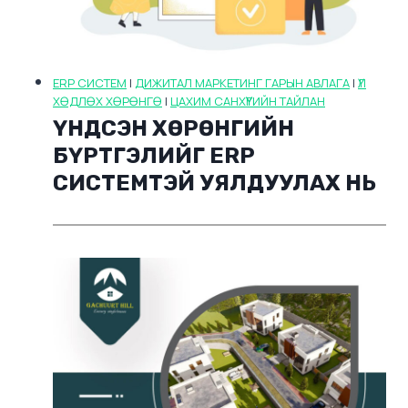
ERP СИСТЕМ
|
ДИЖИТАЛ МАРКЕТИНГ ГАРЫН АВЛАГА
|
ҮЛ
ХӨДЛӨХ ХӨРӨНГӨ
|
ЦАХИМ САНХҮҮГИЙН ТАЙЛАН
ҮНДСЭН ХӨРӨНГИЙН
БҮРТГЭЛИЙГ ERP
СИСТЕМТЭЙ УЯЛДУУЛАХ НЬ