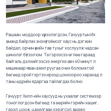
Рашаан, моддоор хүрээлэгдсэн, Гачууртын Их
аманд байрлах энэхүү гоёмсог хаус нь дэгжин
байдал, орчин үеийн тав тухыг хослуулж чадсан
шинэлэг бүтээл юм. Та гэрээсээ өглөө гараад
байгаль дэлхийгээсээ энергиэ авч 40 минут л
машинаар яван ажил руугаа очих боломжтой
бөгөөд орой гэртээ ирээд цонхоороо харахад л
таны өдрийн ядаргаа тайлагдах болно.
Гачуурт Хилл-ийн хаусууд нь ухаалаг системээр
тоноглогдсон бөгөөд та өөрийн гэрийн хөшиг,
гэрэл, цоож, цахилгаан хэрэгсэл, видео