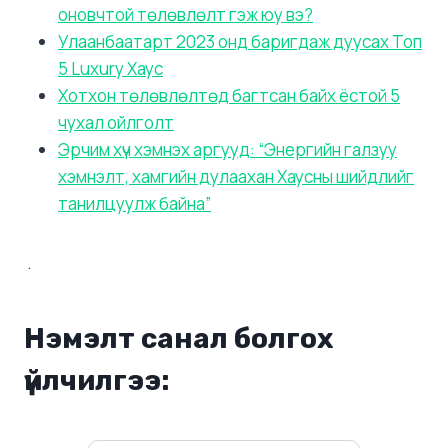
оновчтой төлөвлөлт гэж юу вэ?
Улаанбаатарт 2023 онд баригдаж дуусах Топ
5 Luxury Хаус
Хотхон төлөвлөлтөд багтсан байх ёстой 5
чухал ойлголт
Эрчим хүч хэмнэх аргууд: “Энергийн галзуу
хэмнэлт, хамгийн дулаахан Хаусны шийдлийг
танилцуулж байна”
.
Нэмэлт санал болгох
үйлчилгээ: