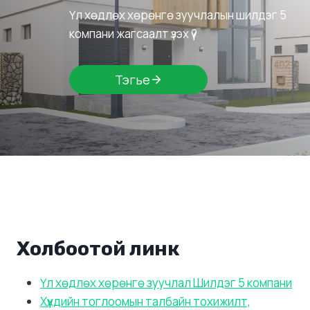
Үл хөдлөх хөрөнгө зуучлалын шилдэг 5
компани жагсаалт үзэх үү?
Тэгье
Холбоотой линк
Үл хөдлөх хөрөнгө зуучлал Шилдэг 5 компани
Хүүхдийн тоглоомын талбайн тохижилт,