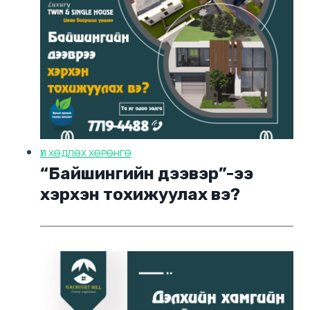
ҮЛ ХӨДЛӨХ ХӨРӨНГӨ
“Байшингийн дээвэр”-ээ
хэрхэн тохижуулах вэ?