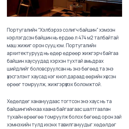
Португалийн “Хэлбэрээ солигч байшин” хэмээн
нэрлэгдсэн байшин нь ердөө л 474 м2 талбайтай
маш жижиг орон сууц юм. Португалийн
архитектурууд нь өдөр өдрөөр жижгэрч байгаа
байшин хаусуудад хэрхэн тухтай амьдрах
шийдлийг боловсруулсан нь энэ бөгөөд та энэ
үзэсгэлэнт хаусад нэг кноп дараад өөрийн хүссэн
өрөөг томруулж, жижгэрүүлэх боломжтой.
Хөдөлдөг ханануудаас тогтсон энэ хаус нь та
байшингийнхаа хаана байгаагаас шалтгаалан
тухайн өрөөгөө томруулж болох бөгөөд орон зай
хэмнэхийн тулд ихэнх тавилгануудыг хөдөлдөг