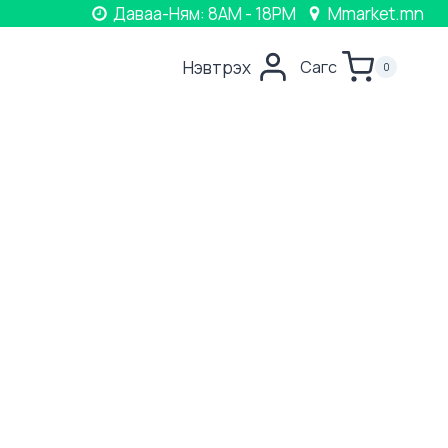
Даваа-Ням: 8AM - 18PM
Mmarket.mn
Нэвтрэх
Сагс
0