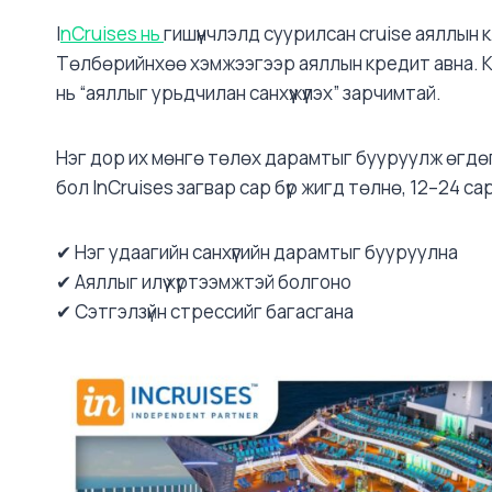
I
nCruises нь
гишүүнчлэлд суурилсан cruise аяллын к
Төлбөрийнхөө хэмжээгээр аяллын кредит авна. К
нь “аяллыг урьдчилан санхүүжүүлэх” зарчимтай.
Нэг дор их мөнгө төлөх дарамтыг бууруулж өгдө
бол InCruises загвар сар бүр жигд төлнө, 12–24 с
✔ Нэг удаагийн санхүүгийн дарамтыг бууруулна
✔ Аяллыг илүү хүртээмжтэй болгоно
✔ Сэтгэлзүйн стрессийг багасгана