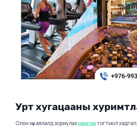
Урт хугацааны хуримтл
Олон хүн аялалд зориулах
мөнгөө
тогтмол хадгалж