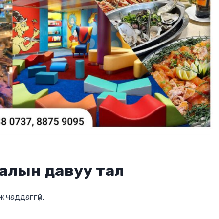
алын давуу тал
 чаддаггүй.