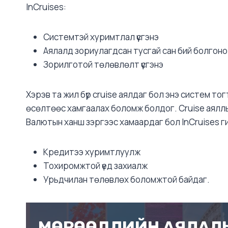
InCruises:
Системтэй хуримтлал үүсгэнэ
Аялалд зориулагдсан тусгай сан бий болгоно
Зорилготой төлөвлөлт үүсгэнэ
Хэрэв та жил бүр cruise аялдаг бол энэ систем то
өсөлтөөс хамгаалах боломж болдог. Cruise аяллын 
Валютын ханш зэргээс хамаардаг бол InCruises гиш
Кредитээ хуримтлуулж
Тохиромжтой үед захиалж
Урьдчилан төлөвлөх боломжтой байдаг.
МӨРӨӨДЛИЙН АЯЛАЛЫ