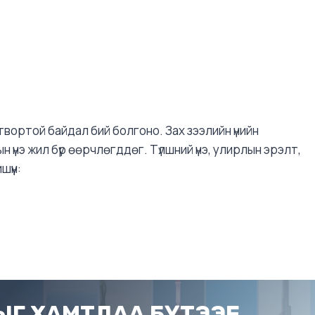
гтвортой байдал бий болгоно. Зах зээлийн үнийн
үнэ жил бүр өөрчлөгддөг. Түлшний үнэ, улирлын эрэлт,
үүн:
Г ХАМТДАА БҮТЭЭЕ.