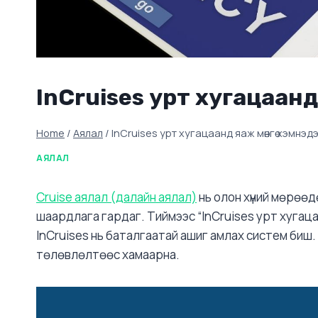
InCruises урт хугацаанд
Home
/
Аялал
/
InCruises урт хугацаанд яаж мөнгө хэмнэдэ
АЯЛАЛ
Cruise аялал (далайн аялал)
нь олон хүний мөрөөд
шаардлага гардаг. Тиймээс “InCruises урт хугаца
InCruises нь баталгаатай ашиг амлах систем биш. Х
төлөвлөлтөөс хамаарна.