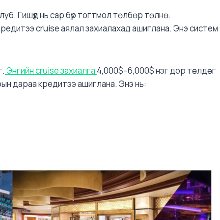
луб. Гишүүд нь сар бүр тогтмол төлбөр төлнө.
редитээ cruise аялал захиалахад ашиглана. Энэ систем
г.
Энгийн cruise захиалга
4,000$–6,000$ нэг дор төлдөг
арын дараа кредитээ ашиглана. Энэ нь: