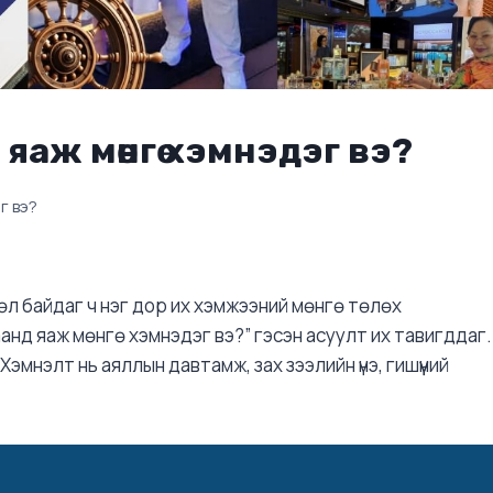
 яаж мөнгө хэмнэдэг вэ?
г вэ?
өл байдаг ч нэг дор их хэмжээний мөнгө төлөх
анд яаж мөнгө хэмнэдэг вэ?” гэсэн асуулт их тавигддаг.
эмнэлт нь аяллын давтамж, зах зээлийн үнэ, гишүүний