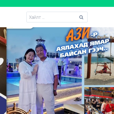
Хайлтанд
: