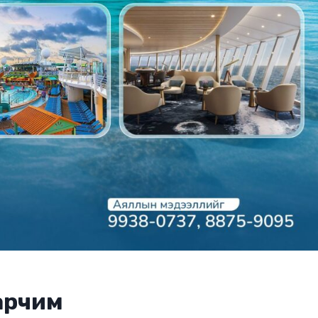
арчим