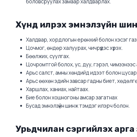
боловсруулах замаар халдварлах.
Хүнд илрэх эмнэлзүйн шин
Халдвар, хордлогын ерөнхий болон хэсэг га
Цочмог, өндөр халуурах, чичрүүдэс хүрэх.
Бөөлжих, суулгах.
Цочромтгой болох, ус, дуу, гэрэл, чимээнээс 
Арьс салст, амны хөндийд идээт болон цусарха
Арьс өөхөн эдийн завсар гадны биет, хөдөлг
Харшлах, ханиах, найтаах.
Бие болон хошногоны амсар загатнах
Бусад эмнэлзүйн шинж тэмдэг илэрч болон.
Урьдчилан сэргийлэх арга 