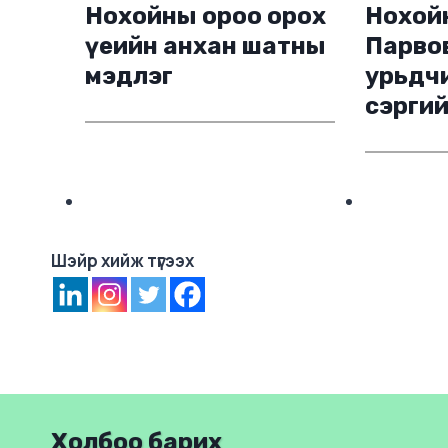
Нохойны ороо орох
Нохой
үеийн анхан шатны
Парво
мэдлэг
урьдч
сэрги
Шэйр хийж түгээх
Холбоо барих