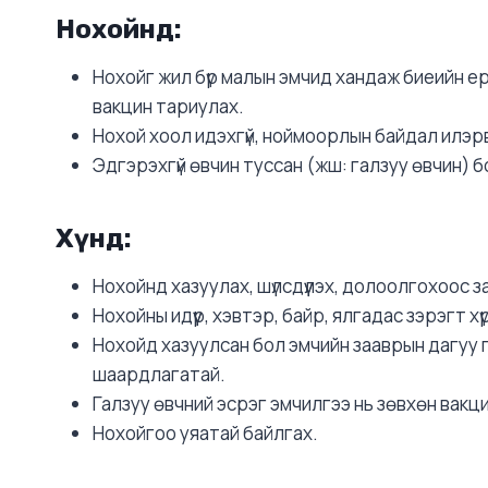
Нохойнд:
Нохойг жил бүр малын эмчид хандаж биеийн ерө
вакцин тариулах.
Нохой хоол идэхгүй, ноймоорлын байдал илэрвэ
Эдгэрэхгүй өвчин туссан (жш: галзуу өвчин) б
Хүнд:
Нохойнд хазуулах, шүлсдүүлэх, долоолгохоос з
Нохойны идүүр, хэвтэр, байр, ялгадас зэрэгт х
Нохойд хазуулсан бол эмчийн зааврын дагуу г
шаардлагатай.
Галзуу өвчний эсрэг эмчилгээ нь зөвхөн вакци
Нохойгоо уяатай байлгах.