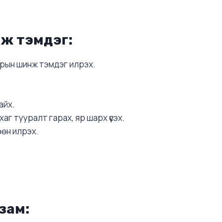
ж тэмдэг:
зрын шинж тэмдэг илрэх.
айх.
г тууралт гарах, яр шарх үүсэх.
өөн илрэх.
зам: