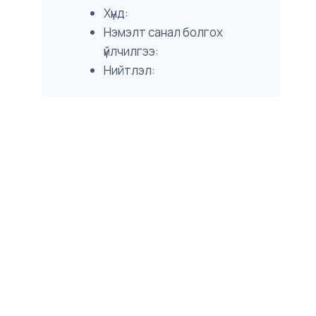
Хүнд:
Нэмэлт санал болгох
үйлчилгээ:
Нийтлэл: