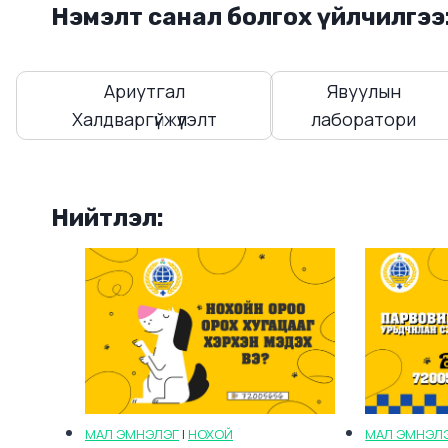
Нэмэлт санал болгох үйлчилгээ
Ариутгал
Явуулын
Халдваргүйжүүлэлт
лаборатори
Нийтлэл:
МАЛ ЭМНЭЛЭГ
|
НОХОЙ
МАЛ ЭМНЭЛ