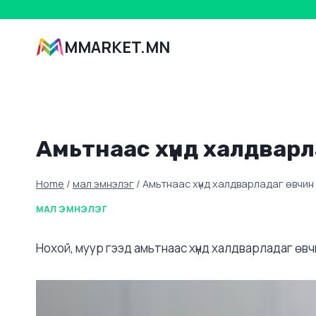
Skip
to
MMARKET.MN
content
Амьтнаас хүнд халдварл
Home
/
мал эмнэлэг
/
Амьтнаас хүнд халдварладаг өвчин
МАЛ ЭМНЭЛЭГ
Нохой, муур гээд амьтнаас хүнд халдварладаг өвчи