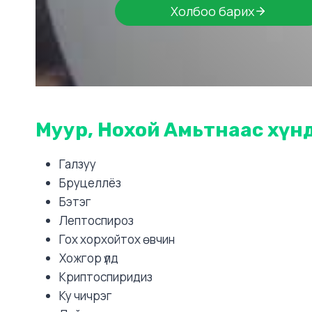
Холбоо барих
Муур, Нохой Амьтнаас хүн
Галзуу
Бруцеллёз
Бэтэг
Лептоспироз
Гох хорхойтох өвчин
Хожгор үлд
Криптоспиридиз
Ку чичрэг