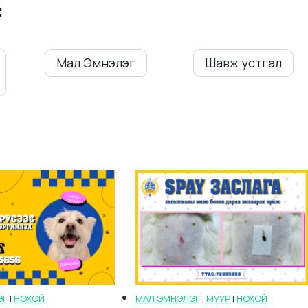
:
Мал Эмнэлэг
Шавж устгал
ЭГ
|
НОХОЙ
МАЛ ЭМНЭЛЭГ
|
МУУР
|
НОХОЙ