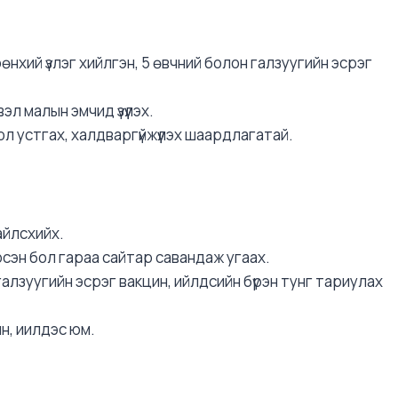
нхий үзлэг хийлгэн, 5 өвчний болон галзуугийн эсрэг
л малын эмчид үзүүлэх.
ол устгах, халдваргүйжүүлэх шаардлагатай.
айлсхийх.
үрсэн бол гараа сайтар савандаж угаах.
алзуугийн эсрэг вакцин, ийлдсийн бүрэн тунг тариулах
н, иилдэс юм.