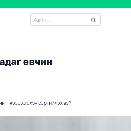
Хайлтанд
:
адаг өвчин
н, түүнээс хэрхэн сэргийлэх вэ?