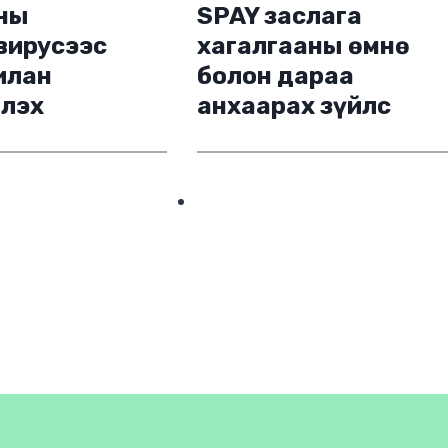
ны
SPAY заслага
вирусээс
хагалгааны өмнө
илан
болон дараа
йлэх
анхаарах зүйлс