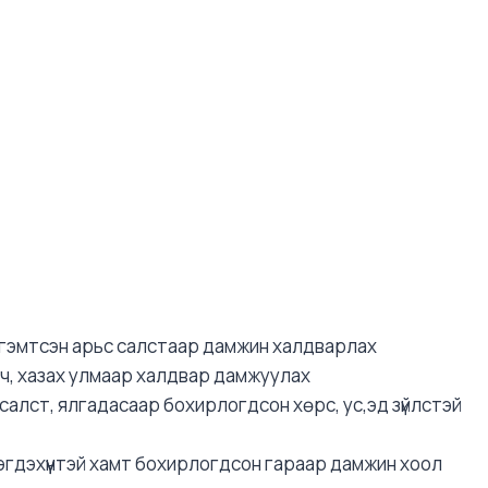
нь гэмтсэн арьс салстаар дамжин халдварлах
тэрч, хазах улмаар халдвар дамжуулах
ы салст, ялгадасаар бохирлогдсон хөрс, ус,эд зүйлстэй
үтээгдэхүүнтэй хамт бохирлогдсон гараар дамжин хоол