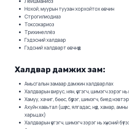
Лейшманиоз
Нохой, муурын туузан хорхойтох өвчин
Строгилиодиаз
Токсокариоз
Трихинеллёз
Гэдэсний халдвар
Гэдсний халдварт өвчнүүд
Халдвар дамжих зам:
Амьсгалын замаар дамжин халдварлах
Халдварын вирус, нян, үүсгэгч, шимэгч зэрэг 
Хамуу, хачиг, бөөс, бүүрэг, шимэгч, биед нэв
Ахуйн хавьтал (шүлс, ялгадас, нүд, хамар, амн
харьцах)
Халдварын үүсгэгч, шимэгч зэрэг нь хүнсний б