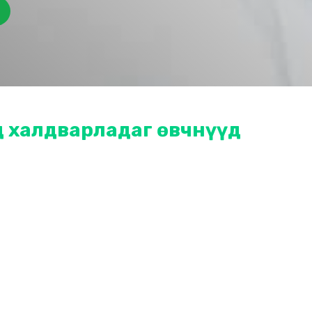
д
халдварладаг өвчнүүд