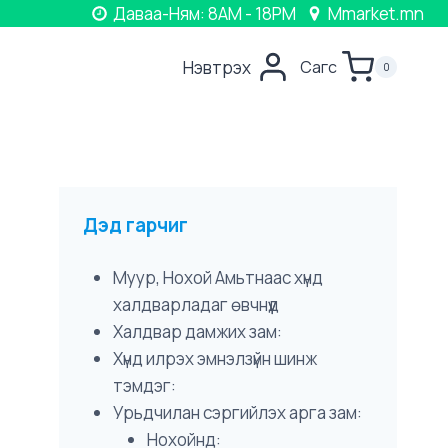
Даваа-Ням: 8AM - 18PM
Mmarket.mn
Нэвтрэх
Сагс
0
Дэд гарчиг
Муур, Нохой Амьтнаас хүнд
халдварладаг өвчнүүд
Халдвар дамжих зам:
Хүнд илрэх эмнэлзүйн шинж
тэмдэг:
Урьдчилан сэргийлэх арга зам:
Нохойнд: