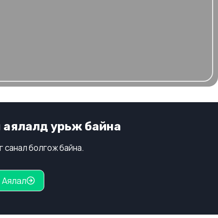
н аялалд урьж байна
г санал болгож байна.
х Аялал