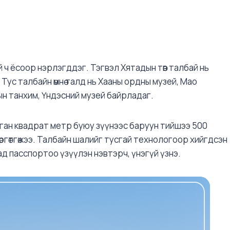
үй ч ёсоор нэрлэгддэг. Тэгвэл Хятадын төв талбай нь
Тус талбайн өмнө талд нь Хааны ордны музей, Мао
н танхим, Үндэсний музей байрладаг.
ган квадрат метр буюу зүүнээс баруун тийшээ 500
өргөтгөжээ. Талбайн шалийг тусгай технологоор хийгдсэн
ад пасспортоо үзүүлэн нэвтэрч, үнэгүй үзнэ.