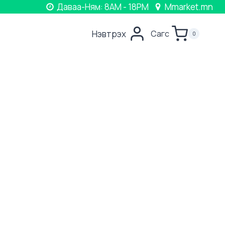
Даваа-Ням: 8AM - 18PM
Mmarket.mn
Нэвтрэх
Сагс
0