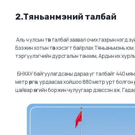
2.Тяньанмэний талбай
Аль ч улсын төв талбай заавал очих газрын нэгд з
Бээжин хотын төв хэсэгт байрлах Тяньаньмэнь юм. 
тэргүүлэгчийн дурсгалын танхим, Ардын их хурлы
БНХАУ байгуулагдсаны дараа уг талбайг 440 мян
метр өргөн, урдаасаа хойшоо 880 метр урт болгон 
цайвар өнгийн боржин чулуугаар дэвссэн аж. Гада