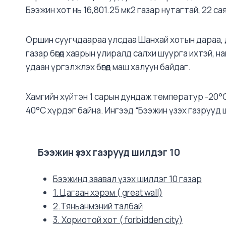
Бээжин хот нь 16,801.25 мк2 газар нутагтай, 22 са
Оршин суугчдаараа улсдаа Шанхай хотын дараа, д
газар бөгөөд хаврын улиралд салхи шуурга ихтэй, на
удаан үргэлжлэх бөгөөд маш халуун байдаг.
Хамгийн хүйтэн 1 сарын дундаж температур -20°C 
40°C хүрдэг байна. Ингээд “Бээжин үзэх газрууд 
Бээжин үзэх газрууд шилдэг 10
Бээжинд заавал үзэх шилдэг 10 газар
1. Цагаан хэрэм ( great wall)
2.Тяньанмэний талбай
3. Хориотой хот ( forbidden city)