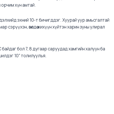
я орчим хүн амтай.
элхийд эхний 10-т бичигддэг. Хуурай уур амьсгалтай
мар сэрүүхэн, өвөлдөө жихүүн хүйтэн харин зуны улирал
байдаг бол 7, 8 дугаар саруудад хамгийн халуун ба
шилдэг 10” толилуулъя.