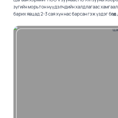
зүгийн морьтон нүүдэлчдийн халдлагаас хамгаал
барих явцад 2-3 сая хүн нас барсан гэж үздэг бөгө