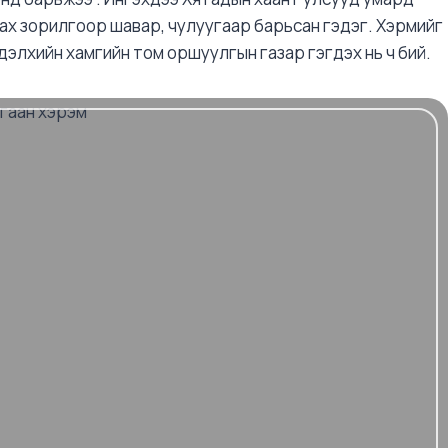
ах зорилгоор шавар, чулуугаар барьсан гэдэг. Хэрмийг
өд дэлхийн хамгийн том оршуулгын газар гэгдэх нь ч бий.