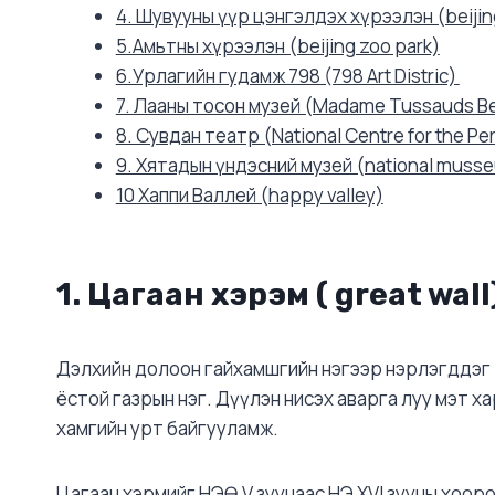
4. Шувууны үүр цэнгэлдэх хүрээлэн (beijin
5.Амьтны хүрээлэн (beijing zoo park)
6.Урлагийн гудамж 798 (798 Art Distric)
7. Лааны тосон музей (Madame Tussauds Bei
8. Сувдан театр (National Centre for the Pe
9. Хятадын үндэсний музей (national muss
10 Хаппи Валлей (happy valley)
1. Цагаан хэрэм
( great wall
Дэлхийн долоон гайхамшгийн нэгээр нэрлэгддэг 
ёстой газрын нэг. Дүүлэн нисэх аварга луу мэт 
хамгийн урт байгууламж.
Цагаан хэрмийг НЭӨ V зуунаас НЭ XVI зууны хоор