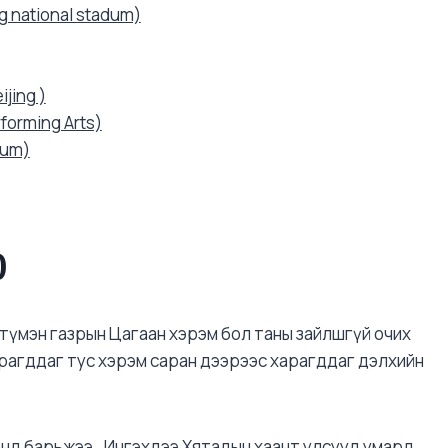
g national stadum)
jing )
rforming Arts)
eum)
)
түмэн газрын Цагаан хэрэм бол таны зайлшгүй очих
харагддаг тус хэрэм саран дээрээс харагддаг дэлхийн
онд барьжээ . Ингэхдээ Хятадын хаант улсууд умард