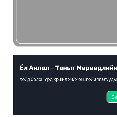
Ёл Аялал – Таныг Мөрөөдлий
Хойд болон Урд хөршид хийх онцгой аялалууды
Бү