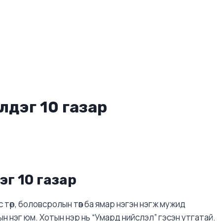
лдэг 10 газар
г 10 газар
 төр, боловсролын төв ба ямар нэгэн нэгж мужид
 нэг юм. Хотын нэр нь “Умард нийслэл” гэсэн утгатай.