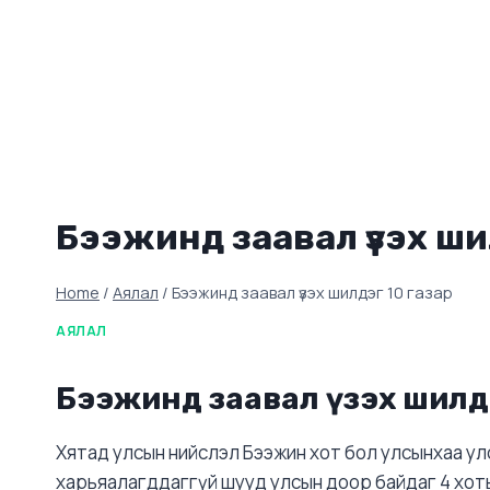
Бээжинд заавал үзэх ши
Home
/
Аялал
/
Бээжинд заавал үзэх шилдэг 10 газар
АЯЛАЛ
Бээжинд заавал үзэх шилдэ
Хятад улсын нийслэл Бээжин хот бол улсынхаа улс
харьяалагддаггүй шууд улсын доор байдаг 4 хотын