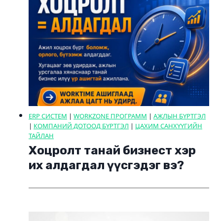
ERP СИСТЕМ
|
WORKZONE ПРОГРАММ
|
АЖЛЫН БҮРТГЭЛ
|
КОМПАНИЙ ДОТООД БҮРТГЭЛ
|
ЦАХИМ САНХҮҮГИЙН
ТАЙЛАН
Хоцролт танай бизнест хэр
их алдагдал үүсгэдэг вэ?