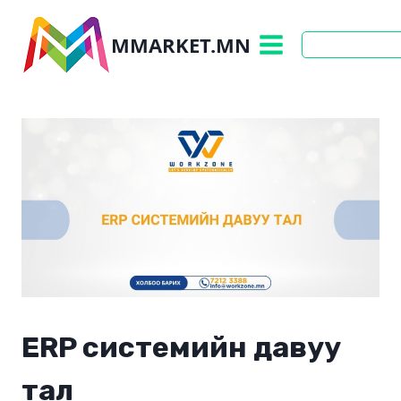
Skip
to
MMARKET.MN
content
ERP системийн давуу
тал