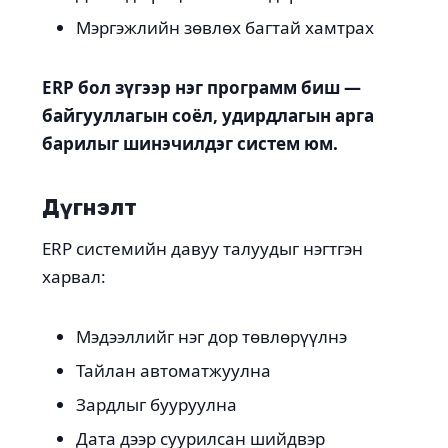
Мэргэжлийн зөвлөх багтай хамтрах
ERP бол зүгээр нэг программ биш —
байгууллагын соёл, удирдлагын арга
барилыг шинэчилдэг систем юм.
Дүгнэлт
ERP системийн давуу талуудыг нэгтгэн
харвал:
Мэдээллийг нэг дор төвлөрүүлнэ
Тайлан автоматжуулна
Зардлыг бууруулна
Дата дээр суурилсан шийдвэр