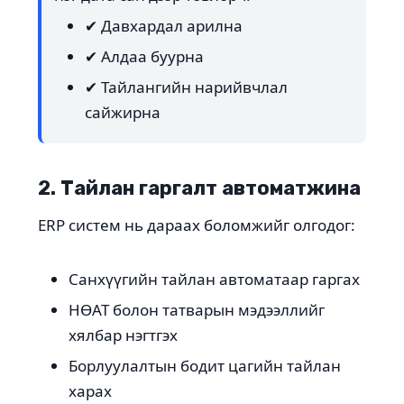
✔ Давхардал арилна
✔ Алдаа буурна
✔ Тайлангийн нарийвчлал
сайжирна
2. Тайлан гаргалт автоматжина
ERP систем нь дараах боломжийг олгодог:
Санхүүгийн тайлан автоматаар гаргах
НӨАТ болон татварын мэдээллийг
хялбар нэгтгэх
Борлуулалтын бодит цагийн тайлан
харах