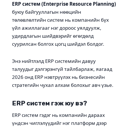
ERP систем (Enterprise Resource Planning)
буюу байгууллагын нөөцийн
төлөвлөлтийн систем нь компанийн бүх
үйл ажиллагааг нэг дороос уялдуулж,
удирдлагын шийдвэрийг өгөгдөлд
суурилсан болгох цогц шийдэл болдог.
Энэ нийтлэлд ERP системийн давуу
талуудыг дэлгэрэнгүй тайлбарлаж, яагаад
2026 онд ERP нэвтрүүлэх нь бизнесийн
стратегийн чухал алхам болохыг авч үзье.
ERP систем гэж юу вэ?
ERP систем гэдэг нь компанийн дараах
үндсэн чиглэлүүдийг нэг платформ дээр