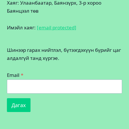
Хаяг: Улаанбаатар, Баянзүрх, 3-р хороо
Баянцээл төв
Имэйл хаяг:
[email protected]
Шинээр гарах нийтлэл, бүтээгдэхүүн бүрийг цаг
алдалгүй танд хүргэе.
Email
*
Дагах