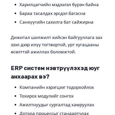
Харилцагчийн мэдээлэл бүрэн байна
Бараа тасалдах эрсдэл багасна
Санхүүгийн сахилга бат сайжирна
Дижитал шилжилт хийсэн байгууллага зах
зээл дээр илүү тогтвортой, урт хугацааны
өсөлттэй ажиллах боломжтой.
ERP систем нэвтрүүлэхэд юуг
анхаарах вэ?
Компанийн хэрэгцээг тодорхойлох
Тохирох модулийг сонгох
Ажилтнуудыг сургалтад хамруулах
Дотоод процессыг стандартчлах