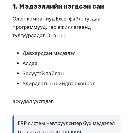
1. Мэдээллийн нэгдсэн сан
Олон компаниуд Excel файл, тусдаа
программууд, гар ажиллагаанд
тулгуурладаг. Энэ нь:
Давхардсан мэдээлэл
Алдаа
Зөрүүтэй тайлан
Удирдлагын шийдвэр хоцрох
асуудал үүсгэдэг.
ERP систем нэвтрүүлснээр бүх мэдээлэл
нэг дата сан дээр төвлөрч: