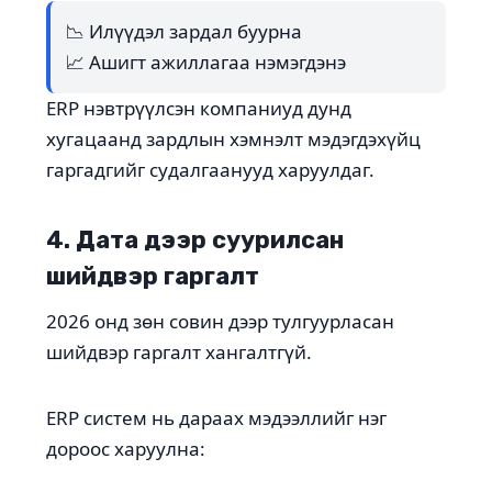
📉 Илүүдэл зардал буурна
📈 Ашигт ажиллагаа нэмэгдэнэ
ERP нэвтрүүлсэн компаниуд дунд
хугацаанд зардлын хэмнэлт мэдэгдэхүйц
гаргадгийг судалгаанууд харуулдаг.
4. Дата дээр суурилсан
шийдвэр гаргалт
2026 онд зөн совин дээр тулгуурласан
шийдвэр гаргалт хангалтгүй.
ERP систем нь дараах мэдээллийг нэг
дороос харуулна: