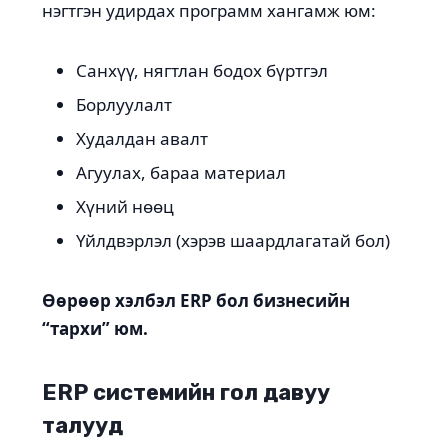
нэгтгэн удирдах программ хангамж юм:
Санхүү, нягтлан бодох бүртгэл
Борлуулалт
Худалдан авалт
Агуулах, бараа материал
Хүний нөөц
Үйлдвэрлэл (хэрэв шаардлагатай бол)
Өөрөөр хэлбэл ERP бол бизнесийн
“тархи” юм.
ERP системийн гол давуу
талууд