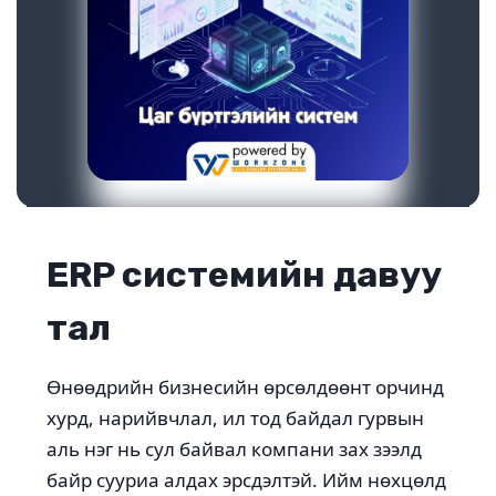
ERP системийн давуу
тал
Өнөөдрийн бизнесийн өрсөлдөөнт орчинд
хурд, нарийвчлал, ил тод байдал гурвын
аль нэг нь сул байвал компани зах зээлд
байр сууриа алдах эрсдэлтэй. Ийм нөхцөлд