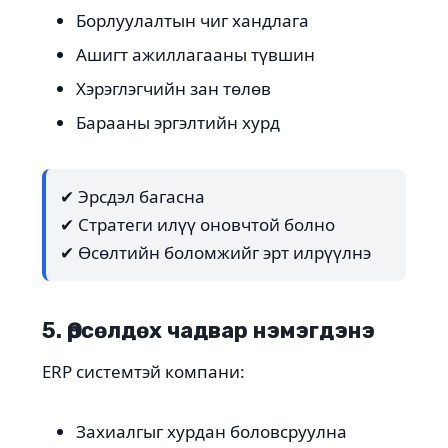
Борлуулалтын чиг хандлага
Ашигт ажиллагааны түвшин
Хэрэглэгчийн зан төлөв
Барааны эргэлтийн хурд
✔ Эрсдэл багасна
✔ Стратеги илүү оновчтой болно
✔ Өсөлтийн боломжийг эрт илрүүлнэ
5. Өрсөлдөх чадвар нэмэгдэнэ
ERP системтэй компани:
Захиалгыг хурдан боловсруулна