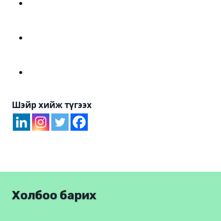
Шэйр хийж түгээх
Холбоо барих