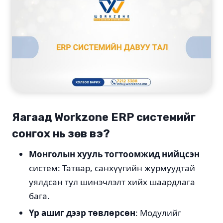
Яагаад Workzone ERP системийг
сонгох нь зөв вэ?
Монголын хууль тогтоомжид нийцсэн
систем: Татвар, санхүүгийн журмуудтай
уялдсан тул шинэчлэлт хийх шаардлага
бага.
Үр ашиг дээр төвлөрсөн
: Модулийг