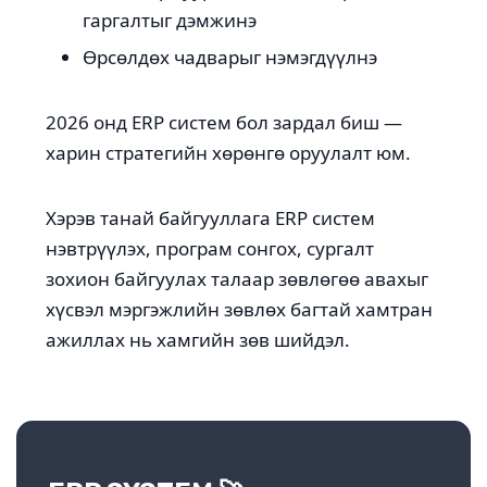
гаргалтыг дэмжинэ
Өрсөлдөх чадварыг нэмэгдүүлнэ
2026 онд ERP систем бол зардал биш —
харин стратегийн хөрөнгө оруулалт юм.
Хэрэв танай байгууллага ERP систем
нэвтрүүлэх, програм сонгох, сургалт
зохион байгуулах талаар зөвлөгөө авахыг
хүсвэл мэргэжлийн зөвлөх багтай хамтран
ажиллах нь хамгийн зөв шийдэл.