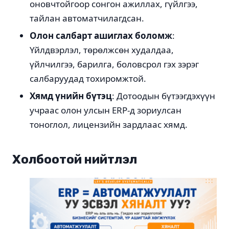
оновчтойгоор сонгон ажиллах, гүйлгээ,
тайлан автоматчилагдсан.
Олон салбарт ашиглах боломж
:
Үйлдвэрлэл, төрөлжсөн худалдаа,
үйлчилгээ, барилга, боловсрол гэх зэрэг
салбаруудад тохиромжтой.
Хямд үнийн бүтэц
: Дотоодын бүтээгдэхүүн
учраас олон улсын ERP-д зориулсан
тоноглол, лицензийн зардлаас хямд.
Холбоотой нийтлэл