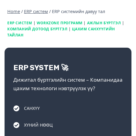
Home
/
ERP систем
/
ERP системийн давуу тал
ERP СИСТЕМ
|
WORKZONE ПРОГРАММ
|
АЖЛЫН БҮРТГЭЛ
|
КОМПАНИЙ ДОТООД БҮРТГЭЛ
|
ЦАХИМ САНХҮҮГИЙН
ТАЙЛАН
ERP SYSTEM 🚀
Дижитал бүртгэлийн систем – Компанидаа
цахим технологи нэвтрүүлэх үү?
САНХҮҮ
ХҮНИЙ НӨӨЦ