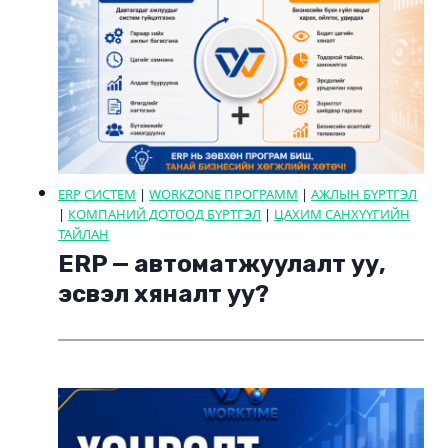
ERP СИСТЕМ
|
WORKZONE ПРОГРАММ
|
АЖЛЫН БҮРТГЭЛ
|
КОМПАНИЙ ДОТООД БҮРТГЭЛ
|
ЦАХИМ САНХҮҮГИЙН
ТАЙЛАН
ERP — автоматжуулалт уу,
эсвэл хяналт уу?