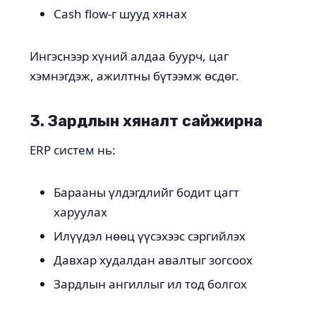
Cash flow-г шууд хянах
Ингэснээр хүний алдаа буурч, цаг
хэмнэгдэж, ажилтны бүтээмж өсдөг.
3. Зардлын хяналт сайжирна
ERP систем нь:
Барааны үлдэгдлийг бодит цагт
харуулах
Илүүдэл нөөц үүсэхээс сэргийлэх
Давхар худалдан авалтыг зогсоох
Зардлын ангиллыг ил тод болгох