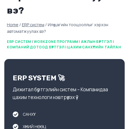
вэ?
Home
/
ERP систем
/
Илүү цагийн тооцооллыг хэрхэн
автоматжуулах вэ?
ERP СИСТЕМ
|
WORKZONE ПРОГРАММ
|
АЖЛЫН БҮРТГЭЛ
|
КОМПАНИЙ ДОТООД БҮРТГЭЛ
|
ЦАХИМ САНХҮҮГИЙН ТАЙЛАН
ERP SYSTEM 🚀
Дижитал бүртгэлийн систем – Компанидаа
цахим технологи нэвтрүүлэх үү?
САНХҮҮ
ХҮНИЙ НӨӨЦ