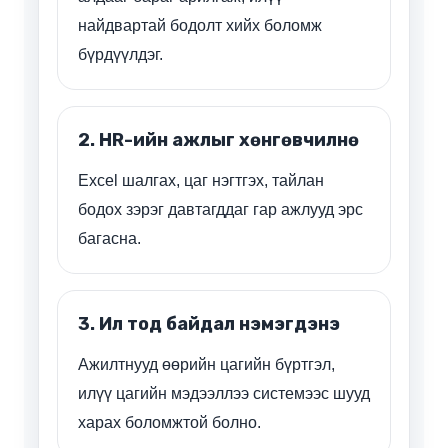
найдвартай бодолт хийх боломж
бүрдүүлдэг.
2. HR-ийн ажлыг хөнгөвчилнө
Excel шалгах, цаг нэгтгэх, тайлан
бодох зэрэг давтагддаг гар ажлууд эрс
багасна.
3. Ил тод байдал нэмэгдэнэ
Ажилтнууд өөрийн цагийн бүртгэл,
илүү цагийн мэдээллээ системээс шууд
харах боломжтой болно.