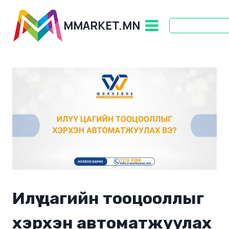
Skip
to
MMARKET.MN
content
Илүү цагийн тооцооллыг
хэрхэн автоматжуулах