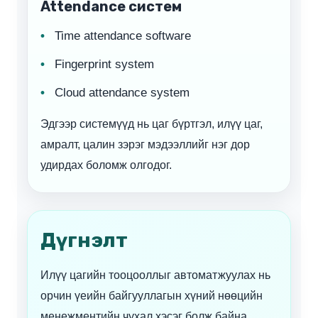
Attendance систем
Time attendance software
Fingerprint system
Cloud attendance system
Эдгээр системүүд нь цаг бүртгэл, илүү цаг,
амралт, цалин зэрэг мэдээллийг нэг дор
удирдах боломж олгодог.
Дүгнэлт
Илүү цагийн тооцооллыг автоматжуулах нь
орчин үеийн байгууллагын хүний нөөцийн
менежментийн чухал хэсэг болж байна.