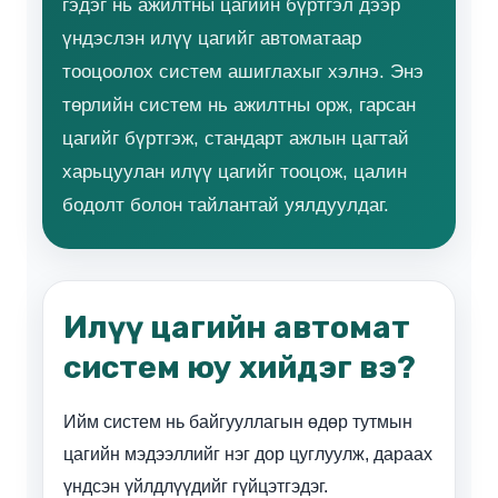
гэдэг нь ажилтны цагийн бүртгэл дээр
үндэслэн илүү цагийг автоматаар
тооцоолох систем ашиглахыг хэлнэ. Энэ
төрлийн систем нь ажилтны орж, гарсан
цагийг бүртгэж, стандарт ажлын цагтай
харьцуулан илүү цагийг тооцож, цалин
бодолт болон тайлантай уялдуулдаг.
Илүү цагийн автомат
систем юу хийдэг вэ?
Ийм систем нь байгууллагын өдөр тутмын
цагийн мэдээллийг нэг дор цуглуулж, дараах
үндсэн үйлдлүүдийг гүйцэтгэдэг.