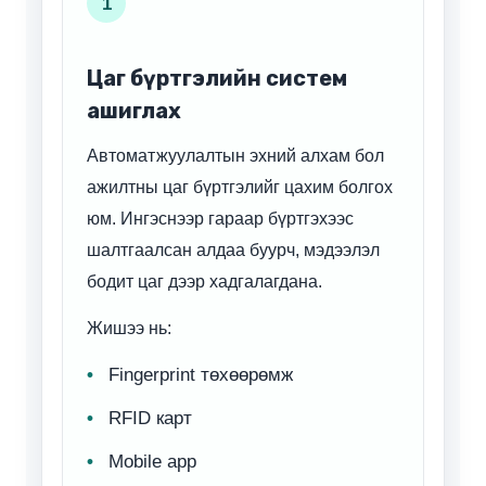
1
Цаг бүртгэлийн систем
ашиглах
Автоматжуулалтын эхний алхам бол
ажилтны цаг бүртгэлийг цахим болгох
юм. Ингэснээр гараар бүртгэхээс
шалтгаалсан алдаа буурч, мэдээлэл
бодит цаг дээр хадгалагдана.
Жишээ нь:
Fingerprint төхөөрөмж
RFID карт
Mobile app