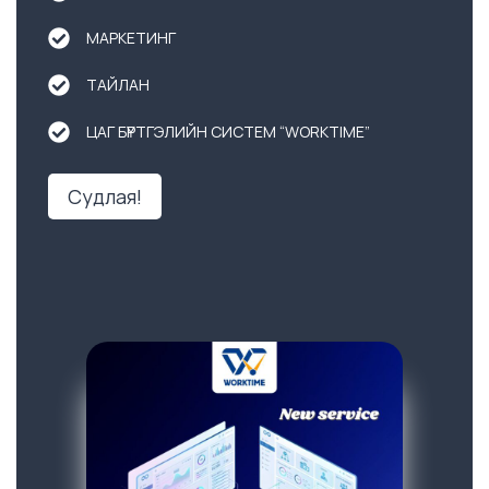
МАРКЕТИНГ
ТАЙЛАН
ЦАГ БҮРТГЭЛИЙН СИСТЕМ “WORKTIME”
Судлая!