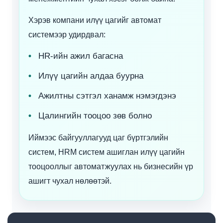
Хэрэв компани илүү цагийг автомат
системээр удирдвал:
HR-ийн ажил багасна
Илүү цагийн алдаа буурна
Ажилтны сэтгэл ханамж нэмэгдэнэ
Цалингийн тооцоо зөв болно
Иймээс байгууллагууд цаг бүртгэлийн
систем, HRM систем ашиглан илүү цагийн
тооцооллыг автоматжуулах нь бизнесийн үр
ашигт чухал нөлөөтэй.