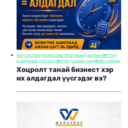
ERP СИСТЕМ
|
WORKZONE ПРОГРАММ
|
АЖЛЫН БҮРТГЭЛ
|
КОМПАНИЙ ДОТООД БҮРТГЭЛ
|
ЦАХИМ САНХҮҮГИЙН ТАЙЛАН
Хоцролт танай бизнест хэр
их алдагдал үүсгэдэг вэ?