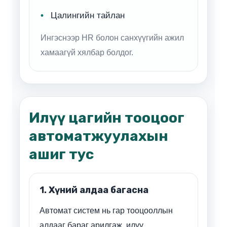
Цалингийн тайлан
Ингэснээр HR болон санхүүгийн ажил
хамаагүй хялбар болдог.
Илүү цагийн тооцоог
автоматжуулахын
ашиг тус
1. Хүний алдаа багасна
Автомат систем нь гар тооцооллын
алдааг бараг арилгаж, илүү