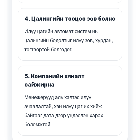
4. Цалингийн тооцоо зөв болно
Илүү цагийн автомат систем нь
цалингийн бодолтыг илүү зөв, хурдан,
тогтвортой болгодог.
5. Компанийн хяналт
сайжирна
Менежерүүд аль хэлтэс илүү
ачаалалтай, хэн илүү цаг их хийж
байгааг дата дээр үндэслэн харах
боломжтой.