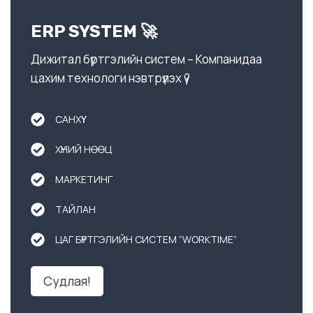
ERP SYSTEM 🚀
Дижитал бүртгэлийн систем – Компанидаа
цахим технологи нэвтрүүлэх үү?
САНХҮҮ
ХҮНИЙ НӨӨЦ
МАРКЕТИНГ
ТАЙЛАН
ЦАГ БҮРТГЭЛИЙН СИСТЕМ “WORKTIME”
Судлая!