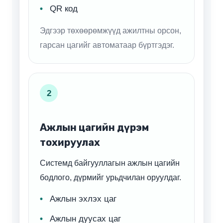
QR код
Эдгээр төхөөрөмжүүд ажилтны орсон,
гарсан цагийг автоматаар бүртгэдэг.
2
Ажлын цагийн дүрэм
тохируулах
Системд байгууллагын ажлын цагийн
бодлого, дүрмийг урьдчилан оруулдаг.
Ажлын эхлэх цаг
Ажлын дуусах цаг