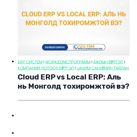
ERP СИСТЕМ
|
WORKZONE ПРОГРАММ
|
АЖЛЫН БҮРТГЭЛ
|
КОМПАНИЙ ДОТООД БҮРТГЭЛ
|
ЦАХИМ САНХҮҮГИЙН ТАЙЛАН
Cloud ERP vs Local ERP: Аль
нь Монголд тохиромжтой вэ?