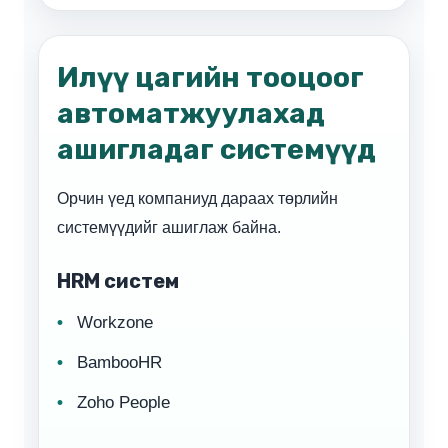
Илүү цагийн тооцоог
автоматжуулахад
ашигладаг системүүд
Орчин үед компаниуд дараах төрлийн
системүүдийг ашиглаж байна.
HRM систем
Workzone
BambooHR
Zoho People