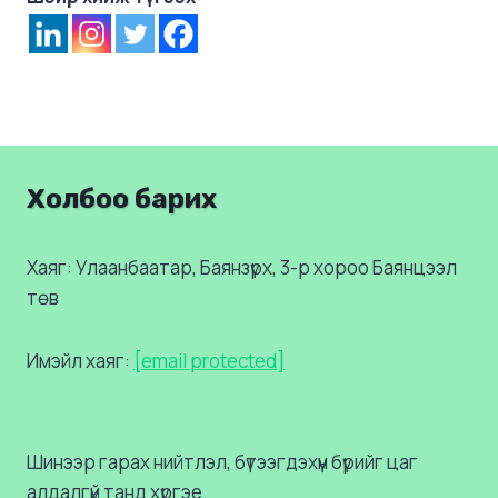
Холбоо барих
Хаяг: Улаанбаатар, Баянзүрх, 3-р хороо Баянцээл
төв
Имэйл хаяг:
[email protected]
Шинээр гарах нийтлэл, бүтээгдэхүүн бүрийг цаг
алдалгүй танд хүргэе.