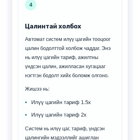
4
Цалинтай холбох
Автомат систем илүү цагийн тооцоог
цалин бодолттой холбож чаддаг. Энэ
нь илүү цагийн тариф, ажилтны
үндсэн цалин, ажилласан хугацааг
нэгтгэн бодолт хийх боломж олгоно.
Жишээ нь:
Илүү цагийн тариф 1.5x
Илүү цагийн тариф 2x
Систем нь илүү цаг, тариф, үндсэн
цалингийн мэдээллийг ашиглан