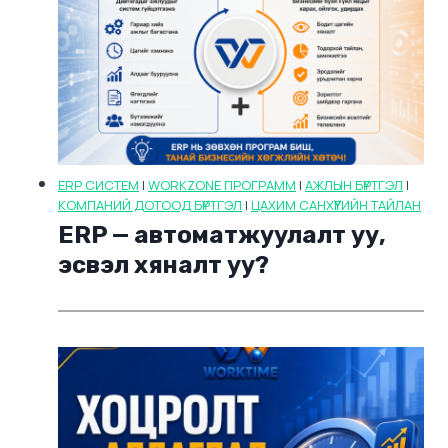
ERP СИСТЕМ
|
WORKZONE ПРОГРАММ
|
АЖЛЫН БҮРТГЭЛ
|
КОМПАНИЙ ДОТООД БҮРТГЭЛ
|
ЦАХИМ САНХҮҮГИЙН ТАЙЛАН
ERP — автоматжуулалт уу,
эсвэл хяналт уу?