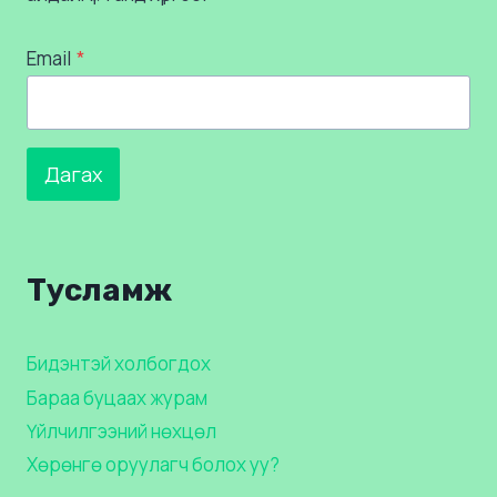
Email
*
Дагах
Тусламж
Бидэнтэй холбогдох
Бараа буцаах журам
Үйлчилгээний нөхцөл
Хөрөнгө оруулагч болох уу?