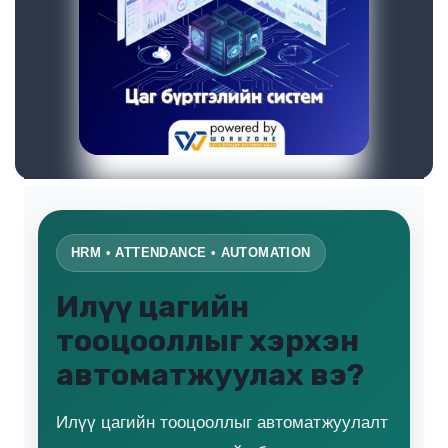
HRM • ATTENDANCE • AUTOMATION
Илүү цагийн
тооцооллыг хэрхэн
автоматжуулах вэ?
Илүү цагийн тооцооллыг автоматжуулалт