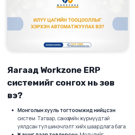
Яагаад Workzone ERP
системийг сонгох нь зөв
вэ?
Монголын хууль тогтоомжид нийцсэн
систем: Татвар, санхүүгийн журмуудтай
уялдсан тул шинэчлэлт хийх шаардлага бага.
Үр ашиг дээр төвлөрсөн
: Модулийг