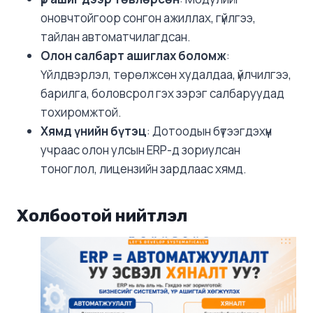
оновчтойгоор сонгон ажиллах, гүйлгээ,
тайлан автоматчилагдсан.
Олон салбарт ашиглах боломж
:
Үйлдвэрлэл, төрөлжсөн худалдаа, үйлчилгээ,
барилга, боловсрол гэх зэрэг салбаруудад
тохиромжтой.
Хямд үнийн бүтэц
: Дотоодын бүтээгдэхүүн
учраас олон улсын ERP-д зориулсан
тоноглол, лицензийн зардлаас хямд.
Холбоотой нийтлэл