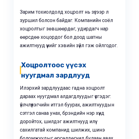
Зарим тохиолдолд хоцролт нь зүгээр л
зуршил болсон байдаг. Компанийн соёл
хоцролтыг зөвшөөрдөг, удирдагч нар
өөрсдөө хоцордог бол доод шатны
ажилтнууд үүнийг хэвийн зүйл гэж ойлгодог.
Хоцролтоос үүсэх
нуугдмал зардлууд
Илэрхий зардлуудаас гадна хоцролт
дараах нуугдмал алдагдлуудыг үүсгэдэг:
үйлчлүүлэгчийн итгэл буурах, ажилтнуудын
сэтгэл санаа унах, брэндийн нэр хүнд
доройтох, шилдэг ажилтнууд илүү
сахилгатай компанид шилжих, шинэ
боломжуудыг өрсөлдөгчид булаан авах.