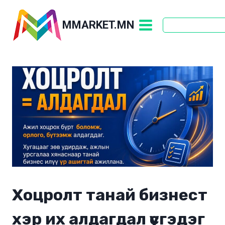
Skip
to
MMARKET.MN
content
Хоцролт танай бизнест
хэр их алдагдал үүсгэдэг