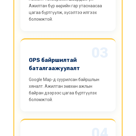
Ажилтан бүр өөрийн гар утаснаасаа
цагаа бүртгүүлж, хүсэлтээ илгээх
боломжтой.
03
GPS байршилтай
баталгаажуулалт
Google Map-д суурилсан байршлын
хяналт. Ажилтан зөвхөн ажлын
байран дээрээс цагаа бүртгүүлэх
боломжтой.
04