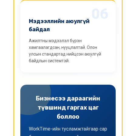
06
Мэдээллийн аюулгүй
байдал
Ажилтны мэдээлэл бүрэн
хамгаалагдсан, нууцлалтай. Олон
улсын стандартад нийцсэн аюулгүй
байдлын системтэй.
Бизнесээ дараагийн
түвшинд гаргах цаг
боллоо
WorkTime-ийн тусламжтайгаар сар