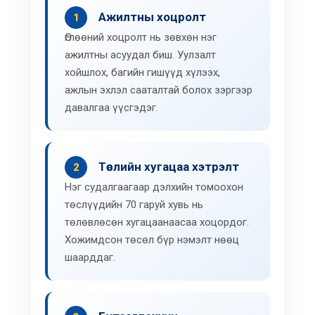
Ажилтны хоцролт
1
Өглөөний хоцролт нь зөвхөн нэг
ажилтны асуудал биш. Уулзалт
хойшлох, багийн гишүүд хүлээх,
ажлын эхлэл сааталтай болох зэргээр
давалгаа үүсгэдэг.
Төслийн хугацаа хэтрэлт
2
Нэг судалгаагаар дэлхийн томоохон
төслүүдийн 70 гаруй хувь нь
төлөвлөсөн хугацаанаасаа хоцордог.
Хожимдсон төсөл бүр нэмэлт нөөц
шаарддаг.