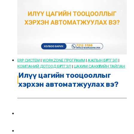
ERP СИСТЕМ
|
WORKZONE ПРОГРАММ
|
АЖЛЫН БҮРТГЭЛ
|
КОМПАНИЙ ДОТООД БҮРТГЭЛ
|
ЦАХИМ САНХҮҮГИЙН ТАЙЛАН
Илүү цагийн тооцооллыг
хэрхэн автоматжуулах вэ?