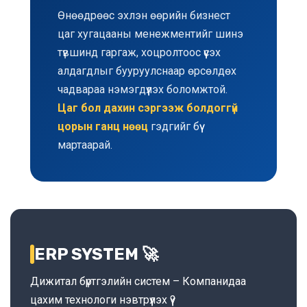
Өнөөдрөөс эхлэн өөрийн бизнест
цаг хугацааны менежментийг шинэ
түвшинд гаргаж, хоцролтоос үүсэх
алдагдлыг бууруулснаар өрсөлдөх
чадвараа нэмэгдүүлэх боломжтой.
Цаг бол дахин сэргээж болдоггүй
цорын ганц нөөц
гэдгийг бүү
мартаарай.
ERP SYSTEM 🚀
Дижитал бүртгэлийн систем – Компанидаа
цахим технологи нэвтрүүлэх үү?