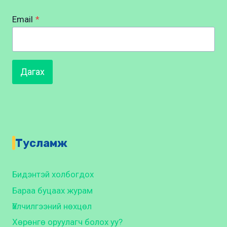
Email
*
Дагах
Тусламж
Бидэнтэй холбогдох
Бараа буцаах журам
Үйлчилгээний нөхцөл
Хөрөнгө оруулагч болох уу?