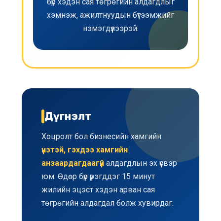
бүр хэдэн сая төгрөгийн алдагдлыг
хэмнэж, ажилтнуудын бүтээмжийг
нэмэгдүүлээрэй.
Дүгнэлт
Хоцролт бол бизнесийн хамгийн
үнэтэй, гэхдээ хамгийн
анзаардагдаагүй
алдагдлын эх үүсвэр
юм. Өдөр бүр үрэгддэг 15 минут
жилийн эцэст хэдэн арван сая
төгрөгийн алдагдал болж хувирдаг.