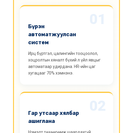
01
Бүрэн
автоматжуулсан
систем
Ирц бүртгэл, цалингийн тооцоолол,
хоцролтын хяналт бүхий л үйл явцыг
автоматаар удирдана. HR-ийн цаг
хугацааг 70% хэмнэнэ.
02
Гар утсаар хялбар
ашиглана
Нэмэлт төхөөрөмж шаардахгүй.