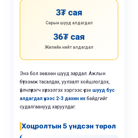
3₮ сая
Сарын шууд алдагдал
36₮ сая
Жилийн нийт алдагдал
Энэ бол зөвхөн шууд зардал. Ажлын
бүтээмж тасалдах, уулзалт хойшлогдох,
үйлчлүүлэгч хүлээлгэх зэргээс үүсэх
шууд бус
алдагдал үүнээс 2-3 дахин их
байдгийг
судалгаанууд харуулдаг.
Хоцролтын 5 үндсэн төрөл