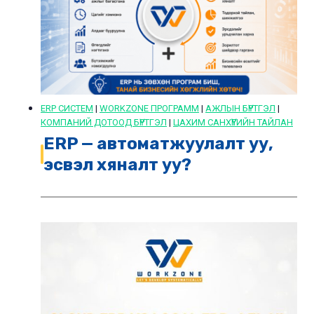
ERP СИСТЕМ
|
WORKZONE ПРОГРАММ
|
АЖЛЫН БҮРТГЭЛ
|
КОМПАНИЙ ДОТООД БҮРТГЭЛ
|
ЦАХИМ САНХҮҮГИЙН ТАЙЛАН
ERP — автоматжуулалт уу,
эсвэл хяналт уу?