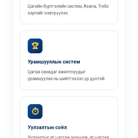
Цагийн бүртгэлийн систем, Asana, Trello
зэргийг нэвтрүүлэх.
🏆
Урамшууллын систем
Цагаа сахидаг ажилтнуудыг
урамшуулах нь шийтгэхээс үр дүнтэй.
⏱️
Уулзалтын соёл
Уулзалтыг яг цагтаа эхлүүлж, яг цагтаа