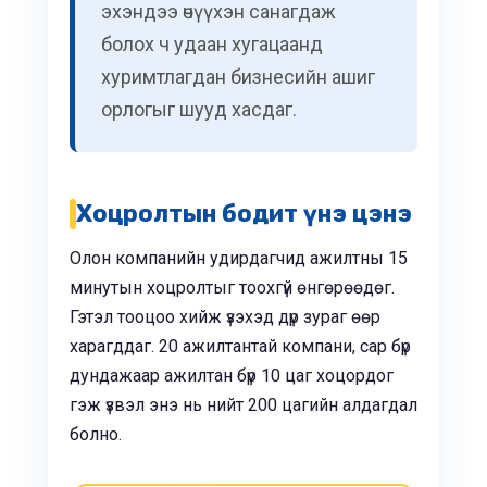
эхэндээ өчүүхэн санагдаж
болох ч удаан хугацаанд
хуримтлагдан бизнесийн ашиг
орлогыг шууд хасдаг.
Хоцролтын бодит үнэ цэнэ
Олон компанийн удирдагчид ажилтны 15
минутын хоцролтыг тоохгүй өнгөрөөдөг.
Гэтэл тооцоо хийж үзэхэд дүр зураг өөр
харагддаг. 20 ажилтантай компани, сар бүр
дундажаар ажилтан бүр 10 цаг хоцордог
гэж үзвэл энэ нь нийт 200 цагийн алдагдал
болно.