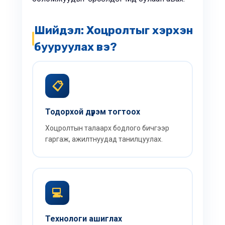
Шийдэл: Хоцролтыг хэрхэн
бууруулах вэ?
📋
Тодорхой дүрэм тогтоох
Хоцролтын талаарх бодлого бичгээр
гаргаж, ажилтнуудад танилцуулах.
💻
Технологи ашиглах