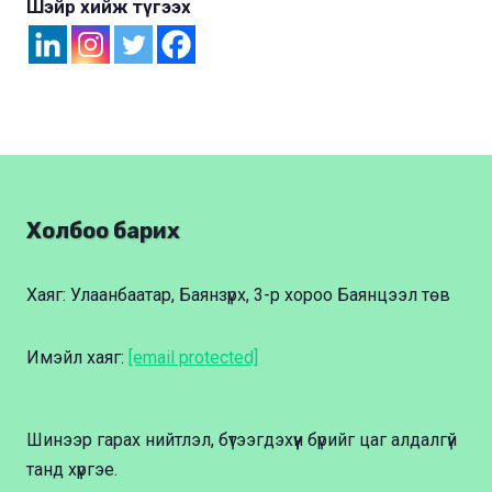
Шэйр хийж түгээх
Холбоо барих
Хаяг: Улаанбаатар, Баянзүрх, 3-р хороо Баянцээл төв
Имэйл хаяг:
[email protected]
Шинээр гарах нийтлэл, бүтээгдэхүүн бүрийг цаг алдалгүй
танд хүргэе.