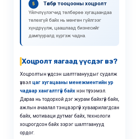
Төлбөр тооцооны хоцролт
5
Үйлчлүүлэгчид төлбөрөө хугацаандаа
төлөхгүй байх нь мөнгөн гүйлгээг
хүндрүүлж, цаашлаад бизнесийг
дампууралд хүргэж чадна.
Хоцролт яагаад үүсдэг вэ?
Хоцролтын үндсэн шалтгаануудыг судалж
үзвэл
цаг хугацааны менежментийн ур
чадвар хангалтгүй байх
нэн түгээмэл.
Дараа нь тодорхой дэг журам байхгүй байх,
ажлын ачаалал тэнцвэргүй хуваарилагдсан
байх, мотиваци дутмаг байх, технологи
хоцрогдсон байх зэрэг шалтгаанууд
ордог.