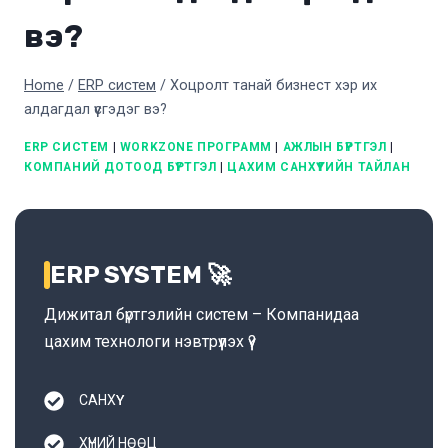
вэ?
Home
/
ERP систем
/
Хоцролт танай бизнест хэр их
алдагдал үүсгэдэг вэ?
ERP СИСТЕМ
|
WORKZONE ПРОГРАММ
|
АЖЛЫН БҮРТГЭЛ
|
КОМПАНИЙ ДОТООД БҮРТГЭЛ
|
ЦАХИМ САНХҮҮГИЙН ТАЙЛАН
ERP SYSTEM 🚀
Дижитал бүртгэлийн систем – Компанидаа
цахим технологи нэвтрүүлэх үү?
САНХҮҮ
ХҮНИЙ НӨӨЦ