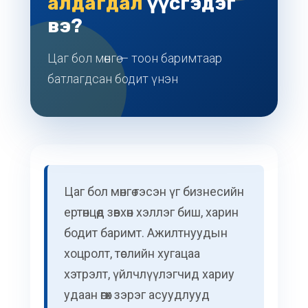
алдагдал
үүсгэдэг
вэ?
Цаг бол мөнгө — тоон баримтаар
батлагдсан бодит үнэн
Цаг бол мөнгө гэсэн үг бизнесийн
ертөнцөд зөвхөн хэллэг биш, харин
бодит баримт. Ажилтнуудын
хоцролт, төслийн хугацаа
хэтрэлт, үйлчлүүлэгчид хариу
удаан өгөх зэрэг асуудлууд