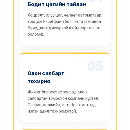
Бодит цагийн тайлан
Хоцролт, илүү цаг, чөлөөг автоматаар
тооцож Excel файл болгон татаж авна.
Удирдлагад шуурхай шийдвэр гаргах
боломж.
05
Олон салбарт
тохирно
Жижиг бизнесээс эхлээд олон
салбартай томоохон компани хүртэл.
Оффис, ээлжийн, remote ажилтанд
нэгэн адил тохиромжтой.