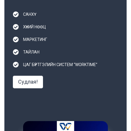
САНХҮҮ
ХҮНИЙ НӨӨЦ
МАРКЕТИНГ
ТАЙЛАН
ЦАГ БҮРТГЭЛИЙН СИСТЕМ “WORKTIME”
Судлая!