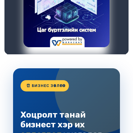
⏰ БИЗНЕС ЗӨВЛӨГӨӨ
Хоцролт танай
бизнест хэр их