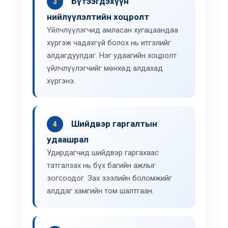
Бүтээгдэхүүн
3
нийлүүлэлтийн хоцролт
Үйлчлүүлэгчид амласан хугацаандаа
хүргэж чадахгүй болох нь итгэлийг
алдагдуулдаг. Нэг удаагийн хоцролт
үйлчлүүлэгчийг мөнхөд алдахад
хүргэнэ.
Шийдвэр гаргалтын
4
удаашрал
Удирдагчид шийдвэр гаргахаас
татгалзах нь бүх багийн ажлыг
зогсоодог. Зах зээлийн боломжийг
алддаг хамгийн том шалтгаан.