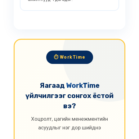
⏱️ WorkTime
Яагаад
WorkTime
үйлчилгээг сонгох ёстой
вэ?
Хоцролт, цагийн менежментийн
асуудлыг нэг дор шийднэ