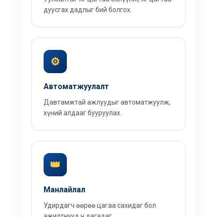
дуусгах дадлыг бий болгох.
⚙️
Автоматжуулалт
Давтамжтай ажлуудыг автоматжуулж,
хүний алдааг бууруулах.
👑
Манлайлал
Удирдагч өөрөө цагаа сахидаг бол
ажилтнууд ч дагадаг.