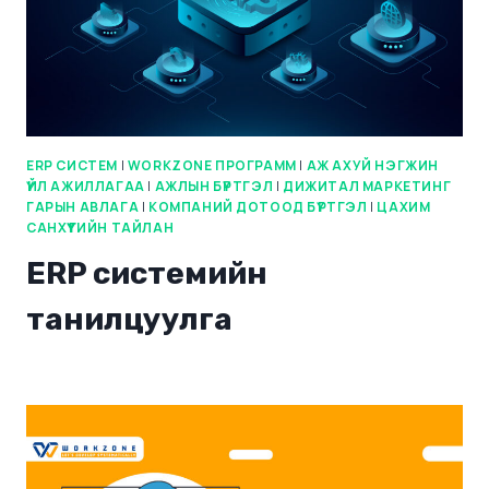
ERP СИСТЕМ
|
WORKZONE ПРОГРАММ
|
АЖ АХУЙ НЭГЖИН
ҮЙЛ АЖИЛЛАГАА
|
АЖЛЫН БҮРТГЭЛ
|
ДИЖИТАЛ МАРКЕТИНГ
ГАРЫН АВЛАГА
|
КОМПАНИЙ ДОТООД БҮРТГЭЛ
|
ЦАХИМ
САНХҮҮГИЙН ТАЙЛАН
ERP системийн
танилцуулга