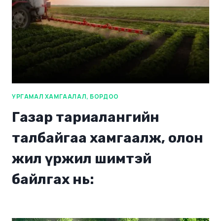
УРГАМАЛ ХАМГААЛАЛ, БОРДОО
Газар тариалангийн
талбайгаа хамгаалж, олон
жил үржил шимтэй
байлгах нь: