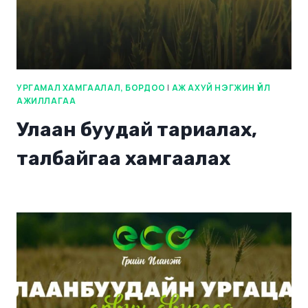
УРГАМАЛ ХАМГААЛАЛ, БОРДОО
|
АЖ АХУЙ НЭГЖИН ҮЙЛ
АЖИЛЛАГАА
Улаан буудай тариалах,
талбайгаа хамгаалах