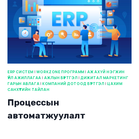
ERP СИСТЕМ
|
WORKZONE ПРОГРАММ
|
АЖ АХУЙ НЭГЖИН
ҮЙЛ АЖИЛЛАГАА
|
АЖЛЫН БҮРТГЭЛ
|
ДИЖИТАЛ МАРКЕТИНГ
ГАРЫН АВЛАГА
|
КОМПАНИЙ ДОТООД БҮРТГЭЛ
|
ЦАХИМ
САНХҮҮГИЙН ТАЙЛАН
Процессын
автоматжуулалт