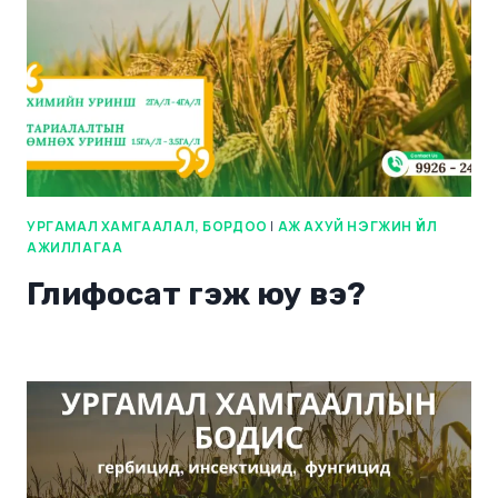
УРГАМАЛ ХАМГААЛАЛ, БОРДОО
|
АЖ АХУЙ НЭГЖИН ҮЙЛ
АЖИЛЛАГАА
Глифосат гэж юу вэ?