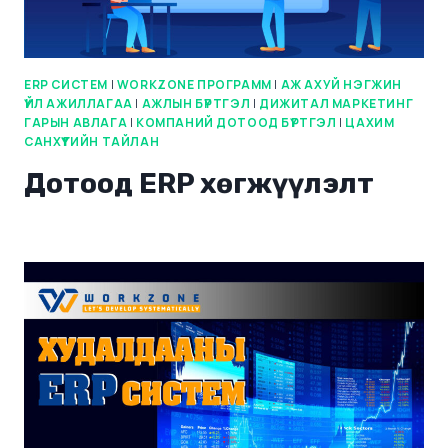
ERP СИСТЕМ
|
WORKZONE ПРОГРАММ
|
АЖ АХУЙ НЭГЖИН
ҮЙЛ АЖИЛЛАГАА
|
АЖЛЫН БҮРТГЭЛ
|
ДИЖИТАЛ МАРКЕТИНГ
ГАРЫН АВЛАГА
|
КОМПАНИЙ ДОТООД БҮРТГЭЛ
|
ЦАХИМ
САНХҮҮГИЙН ТАЙЛАН
Дотоод ERP хөгжүүлэлт