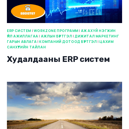
ERP СИСТЕМ
|
WORKZONE ПРОГРАММ
|
АЖ АХУЙ НЭГЖИН
ҮЙЛ АЖИЛЛАГАА
|
АЖЛЫН БҮРТГЭЛ
|
ДИЖИТАЛ МАРКЕТИНГ
ГАРЫН АВЛАГА
|
КОМПАНИЙ ДОТООД БҮРТГЭЛ
|
ЦАХИМ
САНХҮҮГИЙН ТАЙЛАН
Худалдааны ERP систем