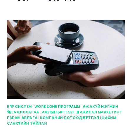
ERP СИСТЕМ
|
WORKZONE ПРОГРАММ
|
АЖ АХУЙ НЭГЖИН
ҮЙЛ АЖИЛЛАГАА
|
АЖЛЫН БҮРТГЭЛ
|
ДИЖИТАЛ МАРКЕТИНГ
ГАРЫН АВЛАГА
|
КОМПАНИЙ ДОТООД БҮРТГЭЛ
|
ЦАХИМ
САНХҮҮГИЙН ТАЙЛАН