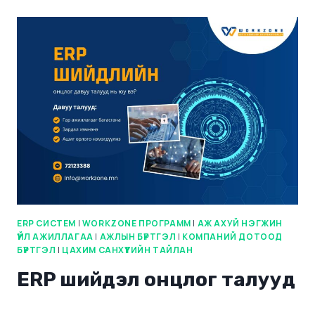
ERP СИСТЕМ
|
WORKZONE ПРОГРАММ
|
АЖ АХУЙ НЭГЖИН
ҮЙЛ АЖИЛЛАГАА
|
АЖЛЫН БҮРТГЭЛ
|
КОМПАНИЙ ДОТООД
БҮРТГЭЛ
|
ЦАХИМ САНХҮҮГИЙН ТАЙЛАН
ERP шийдэл онцлог талууд