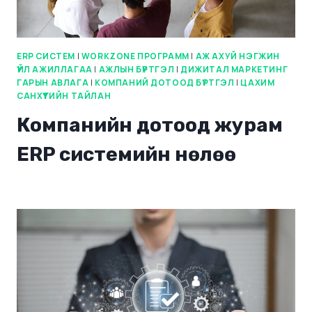
ERP СИСТЕМ
|
WORKZONE ПРОГРАММ
|
АЖ АХУЙ НЭГЖИН
ҮЙЛ АЖИЛЛАГАА
|
АЖЛЫН БҮРТГЭЛ
|
ДИЖИТАЛ МАРКЕТИНГ
ГАРЫН АВЛАГА
|
КОМПАНИЙ ДОТООД БҮРТГЭЛ
|
ЦАХИМ
САНХҮҮГИЙН ТАЙЛАН
Компанийн дотоод журам
ERP системийн нөлөө