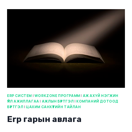
ERP СИСТЕМ
|
WORKZONE ПРОГРАММ
|
АЖ АХУЙ НЭГЖИН
ҮЙЛ АЖИЛЛАГАА
|
АЖЛЫН БҮРТГЭЛ
|
КОМПАНИЙ ДОТООД
БҮРТГЭЛ
|
ЦАХИМ САНХҮҮГИЙН ТАЙЛАН
Erp гарын авлага