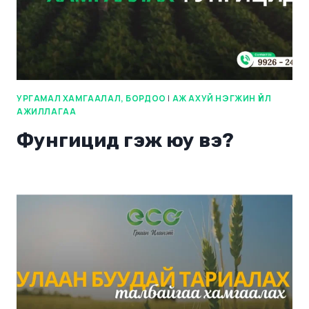
УРГАМАЛ ХАМГААЛАЛ, БОРДОО
|
АЖ АХУЙ НЭГЖИН ҮЙЛ
АЖИЛЛАГАА
Фунгицид гэж юу вэ?