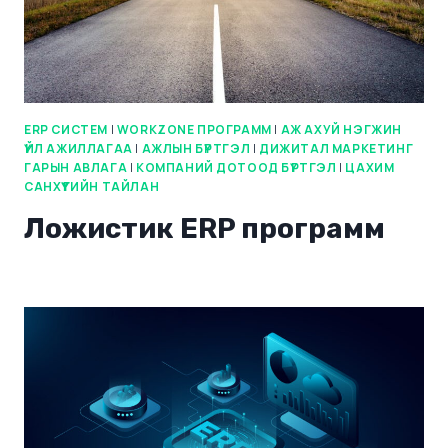
ERP СИСТЕМ
|
WORKZONE ПРОГРАММ
|
АЖ АХУЙ НЭГЖИН
ҮЙЛ АЖИЛЛАГАА
|
АЖЛЫН БҮРТГЭЛ
|
ДИЖИТАЛ МАРКЕТИНГ
ГАРЫН АВЛАГА
|
КОМПАНИЙ ДОТООД БҮРТГЭЛ
|
ЦАХИМ
САНХҮҮГИЙН ТАЙЛАН
Ложистик ERP программ