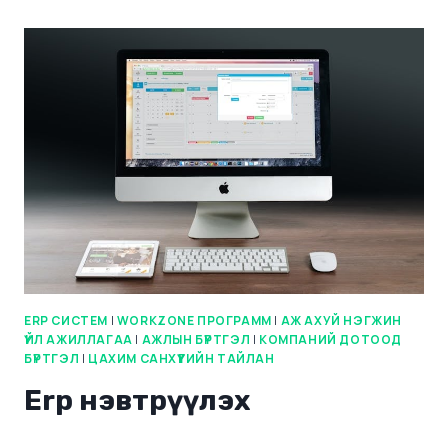
ERP СИСТЕМ
|
WORKZONE ПРОГРАММ
|
АЖ АХУЙ НЭГЖИН
ҮЙЛ АЖИЛЛАГАА
|
АЖЛЫН БҮРТГЭЛ
|
КОМПАНИЙ ДОТООД
БҮРТГЭЛ
|
ЦАХИМ САНХҮҮГИЙН ТАЙЛАН
Erp нэвтрүүлэх