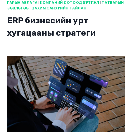
ГАРЫН АВЛАГА
|
КОМПАНИЙ ДОТООД БҮРТГЭЛ
|
ТАТВАРЫН
ЗӨВЛӨГӨӨ
|
ЦАХИМ САНХҮҮГИЙН ТАЙЛАН
ERP бизнесийн урт
хугацааны стратеги