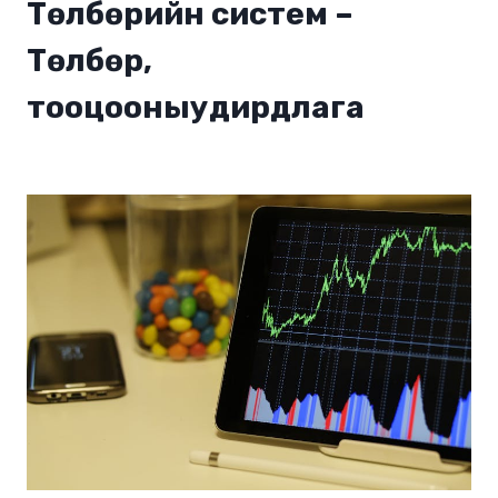
Төлбөрийн систем –
Төлбөр,
тооцооныудирдлага