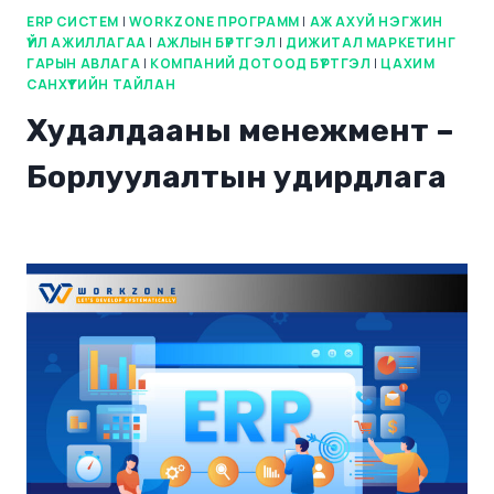
ERP СИСТЕМ
|
WORKZONE ПРОГРАММ
|
АЖ АХУЙ НЭГЖИН
ҮЙЛ АЖИЛЛАГАА
|
АЖЛЫН БҮРТГЭЛ
|
ДИЖИТАЛ МАРКЕТИНГ
ГАРЫН АВЛАГА
|
КОМПАНИЙ ДОТООД БҮРТГЭЛ
|
ЦАХИМ
САНХҮҮГИЙН ТАЙЛАН
Худалдааны менежмент –
Борлуулалтын удирдлага