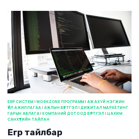
ERP СИСТЕМ
|
WORKZONE ПРОГРАММ
|
АЖ АХУЙ НЭГЖИН
ҮЙЛ АЖИЛЛАГАА
|
АЖЛЫН БҮРТГЭЛ
|
ДИЖИТАЛ МАРКЕТИНГ
ГАРЫН АВЛАГА
|
КОМПАНИЙ ДОТООД БҮРТГЭЛ
|
ЦАХИМ
САНХҮҮГИЙН ТАЙЛАН
Erp тайлбар