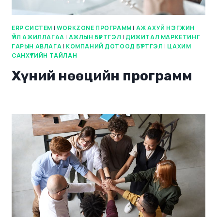
ERP СИСТЕМ
|
WORKZONE ПРОГРАММ
|
АЖ АХУЙ НЭГЖИН
ҮЙЛ АЖИЛЛАГАА
|
АЖЛЫН БҮРТГЭЛ
|
ДИЖИТАЛ МАРКЕТИНГ
ГАРЫН АВЛАГА
|
КОМПАНИЙ ДОТООД БҮРТГЭЛ
|
ЦАХИМ
САНХҮҮГИЙН ТАЙЛАН
Хүний нөөцийн программ