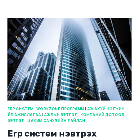
ERP СИСТЕМ
|
WORKZONE ПРОГРАММ
|
АЖ АХУЙ НЭГЖИН
ҮЙЛ АЖИЛЛАГАА
|
АЖЛЫН БҮРТГЭЛ
|
КОМПАНИЙ ДОТООД
БҮРТГЭЛ
|
ЦАХИМ САНХҮҮГИЙН ТАЙЛАН
Erp систем нэвтрэх