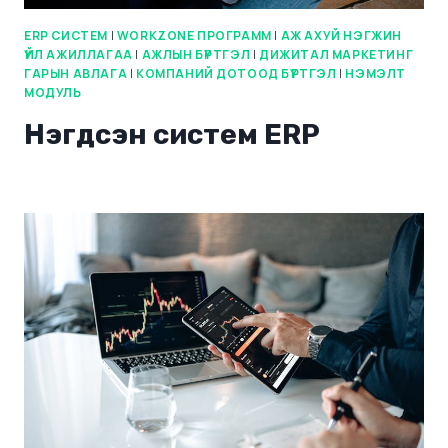
ERP СИСТЕМ
|
WORKZONE ПРОГРАММ
|
АЖ АХУЙ НЭГЖИН
ҮЙЛ АЖИЛЛАГАА
|
АЖЛЫН БҮРТГЭЛ
|
ДИЖИТАЛ МАРКЕТИНГ
ГАРЫН АВЛАГА
|
КОМПАНИЙ ДОТООД БҮРТГЭЛ
|
НЭМЭЛТ
МОДУЛЬ
Нэгдсэн систем ERP