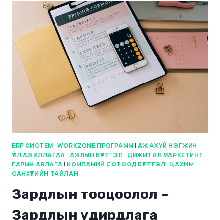
ERP СИСТЕМ
|
WORKZONE ПРОГРАММ
|
АЖ АХУЙ НЭГЖИН
ҮЙЛ АЖИЛЛАГАА
|
АЖЛЫН БҮРТГЭЛ
|
ДИЖИТАЛ МАРКЕТИНГ
ГАРЫН АВЛАГА
|
КОМПАНИЙ ДОТООД БҮРТГЭЛ
|
ЦАХИМ
САНХҮҮГИЙН ТАЙЛАН
Зардлын тооцоолол –
Зардлын удирдлага