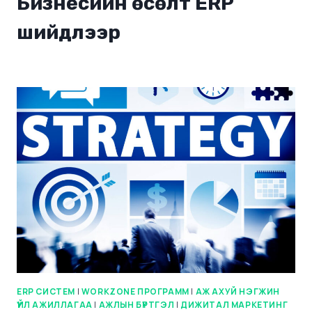
Бизнесийн өсөлт ERP
шийдлээр
ERP СИСТЕМ
|
WORKZONE ПРОГРАММ
|
АЖ АХУЙ НЭГЖИН
ҮЙЛ АЖИЛЛАГАА
|
АЖЛЫН БҮРТГЭЛ
|
ДИЖИТАЛ МАРКЕТИНГ