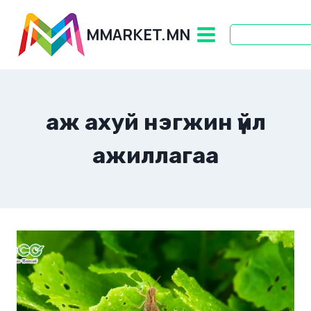
Skip
to
MMARKET.MN
content
аж ахуй нэгжин үйл
ажиллагаа