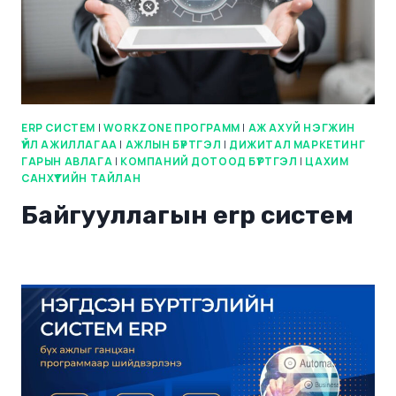
ERP СИСТЕМ
|
WORKZONE ПРОГРАММ
|
АЖ АХУЙ НЭГЖИН
ҮЙЛ АЖИЛЛАГАА
|
АЖЛЫН БҮРТГЭЛ
|
ДИЖИТАЛ МАРКЕТИНГ
ГАРЫН АВЛАГА
|
КОМПАНИЙ ДОТООД БҮРТГЭЛ
|
ЦАХИМ
САНХҮҮГИЙН ТАЙЛАН
Байгууллагын erp систем