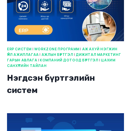
ERP СИСТЕМ
|
WORKZONE ПРОГРАММ
|
АЖ АХУЙ НЭГЖИН
ҮЙЛ АЖИЛЛАГАА
|
АЖЛЫН БҮРТГЭЛ
|
ДИЖИТАЛ МАРКЕТИНГ
ГАРЫН АВЛАГА
|
КОМПАНИЙ ДОТООД БҮРТГЭЛ
|
ЦАХИМ
САНХҮҮГИЙН ТАЙЛАН
Нэгдсэн бүртгэлийн
систем