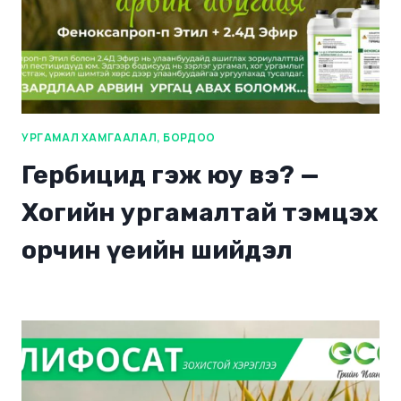
УРГАМАЛ ХАМГААЛАЛ, БОРДОО
Гербицид гэж юу вэ? —
Хогийн ургамалтай тэмцэх
орчин үеийн шийдэл