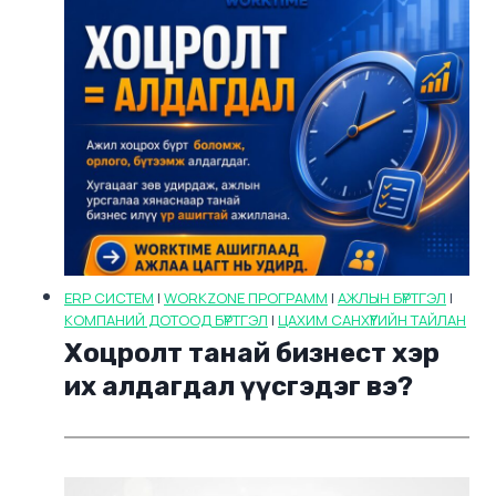
ERP СИСТЕМ
|
WORKZONE ПРОГРАММ
|
АЖЛЫН БҮРТГЭЛ
|
КОМПАНИЙ ДОТООД БҮРТГЭЛ
|
ЦАХИМ САНХҮҮГИЙН ТАЙЛАН
Хоцролт танай бизнест хэр
их алдагдал үүсгэдэг вэ?