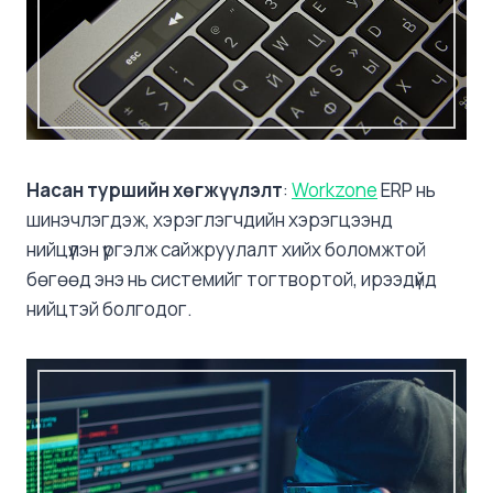
Насан туршийн хөгжүүлэлт
:
Workzone
ERP нь
шинэчлэгдэж, хэрэглэгчдийн хэрэгцээнд
нийцүүлэн үргэлж сайжруулалт хийх боломжтой
бөгөөд энэ нь системийг тогтвортой, ирээдүйд
нийцтэй болгодог.