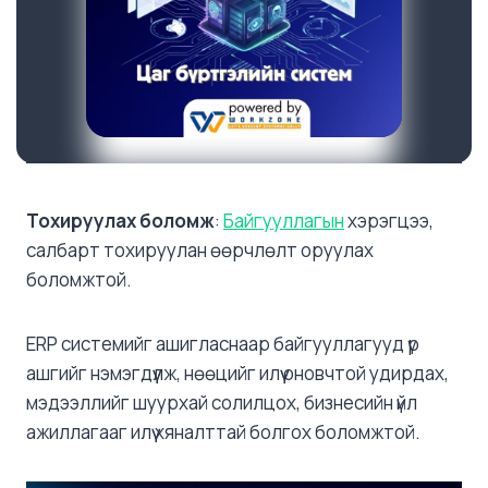
Тохируулах боломж
:
Байгууллагын
хэрэгцээ,
салбарт тохируулан өөрчлөлт оруулах
боломжтой.
ERP системийг ашигласнаар байгууллагууд үр
ашгийг нэмэгдүүлж, нөөцийг илүү оновчтой удирдах,
мэдээллийг шуурхай солилцох, бизнесийн үйл
ажиллагааг илүү хяналттай болгох боломжтой.