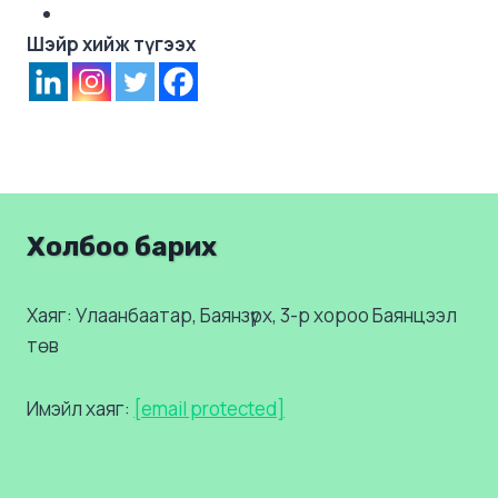
Шэйр хийж түгээх
Холбоо барих
Хаяг: Улаанбаатар, Баянзүрх, 3-р хороо Баянцээл
төв
Имэйл хаяг:
[email protected]