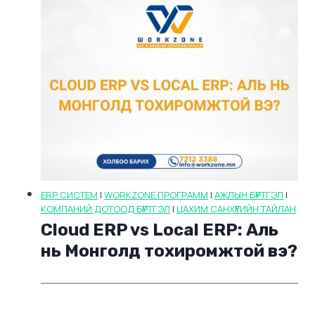
ERP СИСТЕМ
|
WORKZONE ПРОГРАММ
|
АЖЛЫН БҮРТГЭЛ
|
КОМПАНИЙ ДОТООД БҮРТГЭЛ
|
ЦАХИМ САНХҮҮГИЙН ТАЙЛАН
Cloud ERP vs Local ERP: Аль
нь Монголд тохиромжтой вэ?