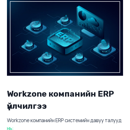
Workzone компанийн ERP
үйлчилгээ
Workzone компанийн ERP системийн давуу талууд
нь: