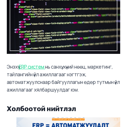
Энэхүү
ERP систем
нь санхүү, хүний нөөц, маркетинг,
тайлангийн үйл ажиллагааг нэгтгэж,
автоматжуулснаар байгууллагын өдөр тутмын үйл
ажиллагааг хялбаршуулдаг юм​.
Холбоотой нийтлэл