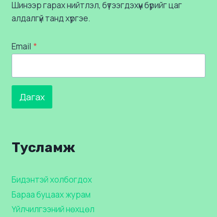
Шинээр гарах нийтлэл, бүтээгдэхүүн бүрийг цаг
алдалгүй танд хүргэе.
Email
*
Дагах
Тусламж
Бидэнтэй холбогдох
Бараа буцаах журам
Үйлчилгээний нөхцөл