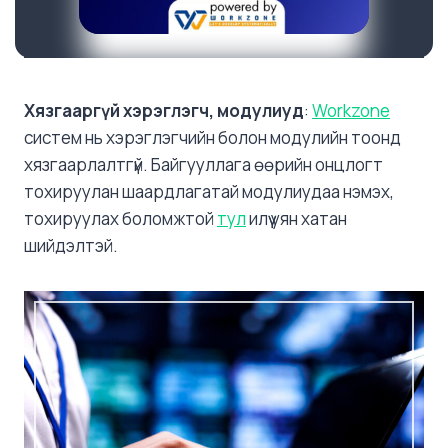
Хязгааргүй хэрэглэгч, модулиуд
:
Workzone
систем нь хэрэглэгчийн болон модулийн тоонд
хязгаарлалтгүй. Байгууллага өөрийн онцлогт
тохируулан шаардлагатай модулиудаа нэмэх,
тохируулах боломжтой
тул
илүү уян хатан
шийдэлтэй.