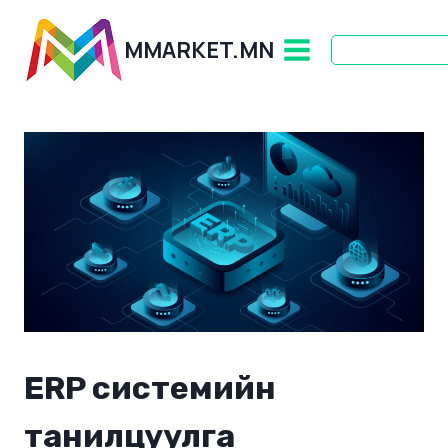
Skip
to
MMARKET.MN
content
ERP системийн
танилцуулга