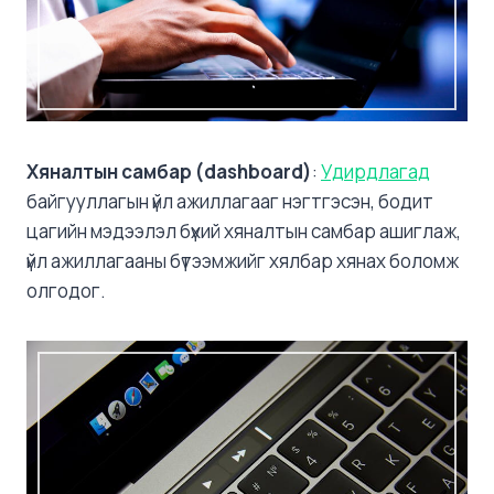
Хяналтын самбар (dashboard)
:
Удирдлагад
байгууллагын үйл ажиллагааг нэгтгэсэн, бодит
цагийн мэдээлэл бүхий хяналтын самбар ашиглаж,
үйл ажиллагааны бүтээмжийг хялбар хянах боломж
олгодог.