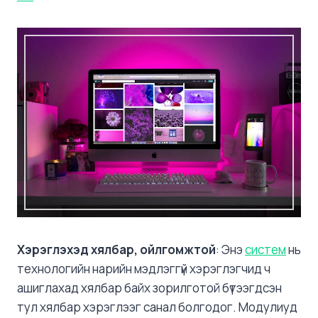
Хэрэглэхэд хялбар, ойлгомжтой
: Энэ
систем
нь
технологийн нарийн мэдлэггүй хэрэглэгчид ч
ашиглахад хялбар байх зорилготой бүтээгдсэн
тул хялбар хэрэглээг санал болгодог. Модулиуд