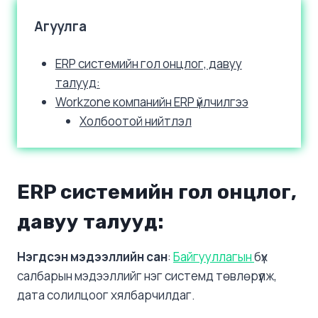
Агуулга
ERP системийн гол онцлог, давуу
талууд:
Workzone компанийн ERP үйлчилгээ
Холбоотой нийтлэл
ERP системийн гол онцлог,
давуу талууд:
Нэгдсэн мэдээллийн сан
:
Байгууллагын
бүх
салбарын мэдээллийг нэг системд төвлөрүүлж,
дата солилцоог хялбарчилдаг.