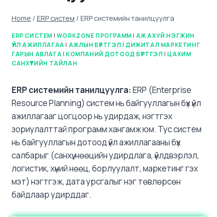
Home
/
ERP систем
/
ERP системийн танилцуулга
ERP СИСТЕМ
|
WORKZONE ПРОГРАММ
|
АЖ АХУЙ НЭГЖИН
ҮЙЛ АЖИЛЛАГАА
|
АЖЛЫН БҮРТГЭЛ
|
ДИЖИТАЛ МАРКЕТИНГ
ГАРЫН АВЛАГА
|
КОМПАНИЙ ДОТООД БҮРТГЭЛ
|
ЦАХИМ
САНХҮҮГИЙН ТАЙЛАН
ERP системийн танилцуулга:
ERP (Enterprise
Resource Planning) систем нь байгууллагын бүх үйл
ажиллагааг цогцоор нь удирдаж, нэгтгэх
зориулалттай программ хангамж юм. Тус систем
нь байгууллагын дотоод үйл ажиллагааны бүх
салбарыг (санхүү, нөөцийн удирдлага, үйлдвэрлэл,
логистик, хүний нөөц, борлуулалт, маркетинг гэх
мэт) нэгтгэж, дата урсгалыг нэг төвлөрсөн
байдлаар удирддаг.