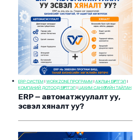
ERP СИСТЕМ
|
WORKZONE ПРОГРАММ
|
АЖЛЫН БҮРТГЭЛ
|
КОМПАНИЙ ДОТООД БҮРТГЭЛ
|
ЦАХИМ САНХҮҮГИЙН ТАЙЛАН
ERP — автоматжуулалт уу,
эсвэл хяналт уу?