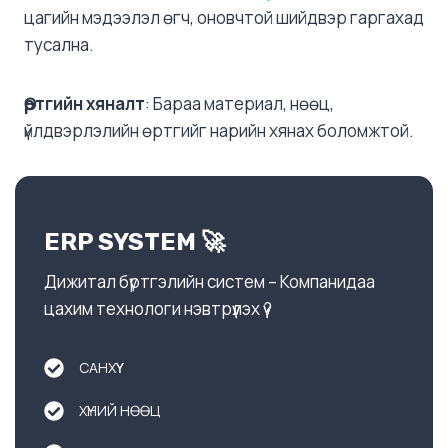
цагийн мэдээлэл өгч, оновчтой шийдвэр гаргахад
тусална.
Өртгийн хяналт
: Бараа материал, нөөц,
үйлдвэрлэлийн өртгийг нарийн хянах боломжтой.
ERP SYSTEM 🚀
Дижитал бүртгэлийн систем – Компанидаа
цахим технологи нэвтрүүлэх үү?
САНХҮҮ
ХҮНИЙ НӨӨЦ