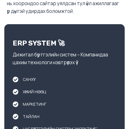
нь хоорондоо сайтар уялдсан тул үйл ажиллагааг
үр дүнтэй удирдах боломжтой.
ERP SYSTEM 🚀
Дижитал бүртгэлийн систем – Компанидаа
цахим технологи нэвтрүүлэх үү?
САНХҮҮ
ХҮНИЙ НӨӨЦ
МАРКЕТИНГ
ТАЙЛАН
ЦАГ БҮРТГЭЛИЙН СИСТЕМ “WORKTIME”