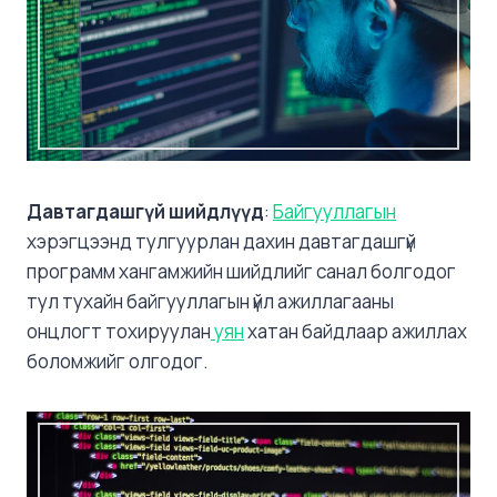
Давтагдашгүй шийдлүүд
:
Байгууллагын
хэрэгцээнд тулгуурлан дахин давтагдашгүй
программ хангамжийн шийдлийг санал болгодог
тул тухайн байгууллагын үйл ажиллагааны
онцлогт тохируулан
уян
хатан байдлаар ажиллах
боломжийг олгодог.​